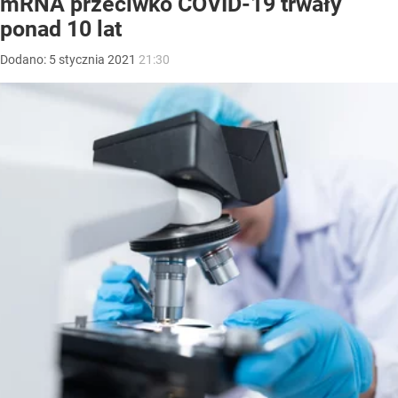
mRNA przeciwko COVID-19 trwały
ponad 10 lat
Dodano:
5
stycznia
2021
21:30