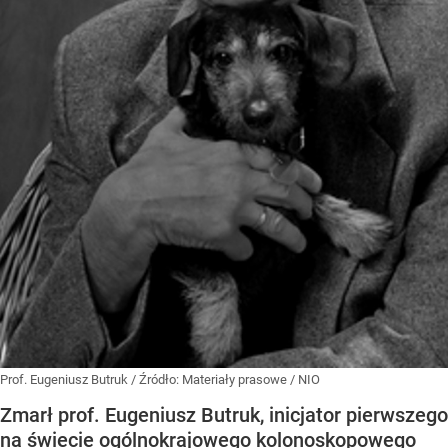
Prof. Eugeniusz Butruk
/ Źródło:
Materiały prasowe
/
NIO
Zmarł prof. Eugeniusz Butruk, inicjator pierwszego
na świecie ogólnokrajowego kolonoskopowego