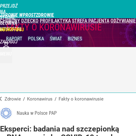
PRZEJDŹ
NA
ZDROWIE WPROST
STRONĘ
CHOROBY
DZIECKO
PROFILAKTYKA
STREFA PACJENTA
ODŻYWIANIE
GŁÓWNĄ
FAKTY O KORONAWIRUSIE
WPROST.PL
UBSKRYBUJ
RAPORT
POLSKA
ŚWIAT
BIZNES
ZALOGUJ
MENU
Zdrowie
/
Koronawirus
/
Fakty o koronawirusie
Nauka w Polsce PAP
Eksperci: badania nad szczepionką