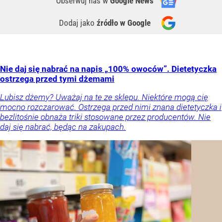
Obserwuj nas
w
Google News
Dodaj jako
źródło w Google
Nie daj się nabrać na napis „100% owoców”. Dietetyczka
ostrzega przed tymi dżemami
Lubisz dżemy? Uważaj na te ze sklepu. Niektóre mogą cię
mocno rozczarować. Ostrzega przed nimi znana dietetyczka i
bezlitośnie obnaża triki stosowane przez producentów. Nie
daj się nabrać, będąc na zakupach.