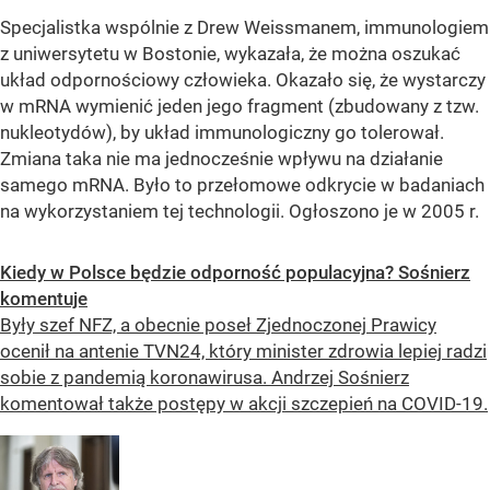
Specjalistka wspólnie z Drew Weissmanem, immunologiem
z uniwersytetu w Bostonie, wykazała, że można oszukać
układ odpornościowy człowieka. Okazało się, że wystarczy
w mRNA wymienić jeden jego fragment (zbudowany z tzw.
nukleotydów), by układ immunologiczny go tolerował.
Zmiana taka nie ma jednocześnie wpływu na działanie
samego mRNA. Było to przełomowe odkrycie w badaniach
na wykorzystaniem tej technologii. Ogłoszono je w 2005 r.
Kiedy w Polsce będzie odporność populacyjna? Sośnierz
komentuje
Były szef NFZ, a obecnie poseł Zjednoczonej Prawicy
ocenił na antenie TVN24, który minister zdrowia lepiej radzi
sobie z pandemią koronawirusa. Andrzej Sośnierz
komentował także postępy w akcji szczepień na COVID-19.