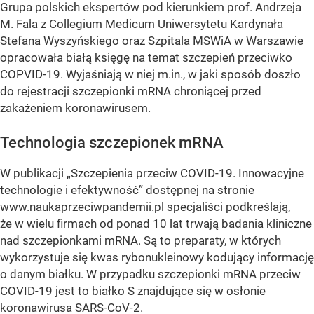
Grupa polskich ekspertów pod kierunkiem prof. Andrzeja
M. Fala z Collegium Medicum Uniwersytetu Kardynała
Stefana Wyszyńskiego oraz Szpitala MSWiA w Warszawie
opracowała białą księgę na temat szczepień przeciwko
COPVID-19. Wyjaśniają w niej m.in., w jaki sposób doszło
do rejestracji szczepionki mRNA chroniącej przed
zakażeniem koronawirusem.
Technologia szczepionek mRNA
W publikacji „Szczepienia przeciw COVID-19. Innowacyjne
technologie i efektywność” dostępnej na stronie
www.naukaprzeciwpandemii.pl
specjaliści podkreślają,
że w wielu firmach od ponad 10 lat trwają badania kliniczne
nad szczepionkami mRNA. Są to preparaty, w których
wykorzystuje się kwas rybonukleinowy kodujący informację
o danym białku. W przypadku szczepionki mRNA przeciw
COVID-19 jest to białko S znajdujące się w osłonie
koronawirusa SARS-CoV-2.