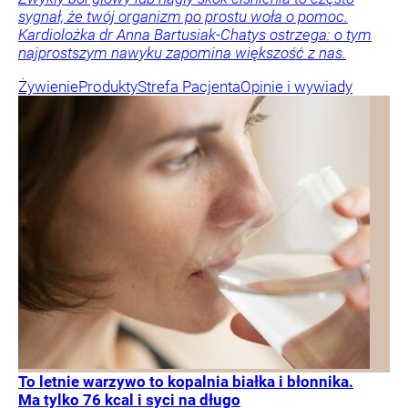
sygnał, że twój organizm po prostu woła o pomoc.
Kardiolożka dr Anna Bartusiak-Chatys ostrzega: o tym
najprostszym nawyku zapomina większość z nas.
Żywienie
Produkty
Strefa Pacjenta
Opinie i wywiady
To letnie warzywo to kopalnia białka i błonnika.
Ma tylko 76 kcal i syci na długo