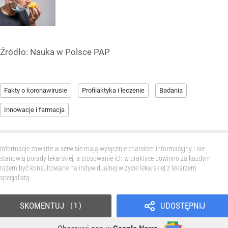
Źródło:
Nauka w Polsce PAP
Fakty o koronawirusie
Profilaktyka i leczenie
Badania
Innowacje i farmacja
Informacje zawarte w serwisie mają wyłącznie charakter informacyjny i nie
stanowią porady lekarskiej, a stosowanie ich w praktyce powinno za każdym
razem być konsultowane na indywidualnej wizycie lekarskiej z lekarzem
specjalistą.
SKOMENTUJ
UDOSTĘPNIJ
1