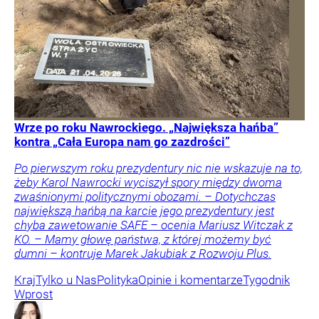
Wrze po roku Nawrockiego. „Największa hańba”
kontra „Cała Europa nam go zazdrości”
Po pierwszym roku prezydentury nic nie wskazuje na to,
żeby Karol Nawrocki wyciszył spory między dwoma
zwaśnionymi politycznymi obozami. – Dotychczas
największą hańbą na karcie jego prezydentury jest
chyba zawetowanie SAFE – ocenia Mariusz Witczak z
KO. – Mamy głowę państwa, z której możemy być
dumni – kontruje Marek Jakubiak z Rozwoju Plus.
Kraj
Tylko u Nas
Polityka
Opinie i komentarze
Tygodnik
Wprost