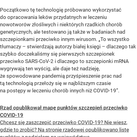
Początkowo tę technologię próbowano wykorzystać
do opracowania leków przydatnych w leczeniu
nowotworów złośliwych i niektórych rzadkich chorób
genetycznych, ale testowano ją także w badaniach nad
szczepionkami przeciwko innym wirusom. „To wszystko
tłumaczy – stwierdzają autorzy białej księgi – dlaczego tak
szybko doczekaliśmy się pierwszych szczepionek
przeciwko SARS-CoV-2 i dlaczego to szczepionki mRNA
wygrywają ten wyścig, ale daje też nadzieję,
że spowodowane pandemią przyśpieszenie prac nad
tą technologią przełoży się w najbliższym czasie
na postępy w leczeniu chorób innych niż COVID-19”.
Rząd opublikował mapę punktów szczepień przeciwko
COVID-19
Chcesz się zaszczepić przeciwko COVID-19? Nie wiesz,
gdzie to zrobić? Na stronie rządowej opublikowano listę