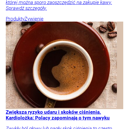
której można sporo zaoszczędzić na zakupie kawy.
Sprawdź szczegóły.
Produkty
Żywienie
Zwiększa ryzyko udaru i skoków ciśnienia.
Kardiolożka: Polacy zapominają o tym nawyku
Zwykły ból głowy lub nagły skok ciśnienia to często