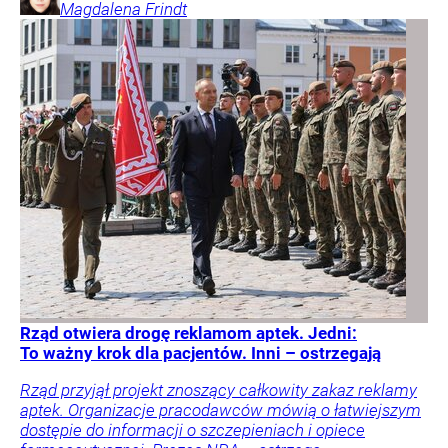
Magdalena
Frindt
Rząd otwiera drogę reklamom aptek. Jedni:
To ważny krok dla pacjentów. Inni – ostrzegają
Rząd przyjął projekt znoszący całkowity zakaz reklamy
aptek. Organizacje pracodawców mówią o łatwiejszym
dostępie do informacji o szczepieniach i opiece