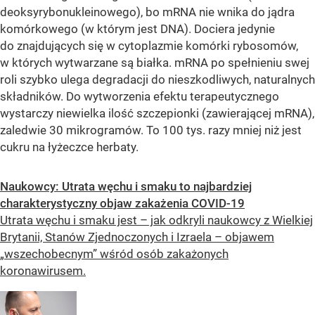
deoksyrybonukleinowego), bo mRNA nie wnika do jądra
komórkowego (w którym jest DNA). Dociera jedynie
do znajdujących się w cytoplazmie komórki rybosomów,
w których wytwarzane są białka. mRNA po spełnieniu swej
roli szybko ulega degradacji do nieszkodliwych, naturalnych
składników. Do wytworzenia efektu terapeutycznego
wystarczy niewielka ilość szczepionki (zawierającej mRNA),
zaledwie 30 mikrogramów. To 100 tys. razy mniej niż jest
cukru na łyżeczce herbaty.
Naukowcy: Utrata węchu i smaku to najbardziej
charakterystyczny objaw zakażenia COVID-19
Utrata węchu i smaku jest – jak odkryli naukowcy z Wielkiej
Brytanii, Stanów Zjednoczonych i Izraela – objawem
„wszechobecnym” wśród osób zakażonych
koronawirusem.