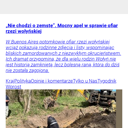
„Nie chodzi o zemstę”. Mocny apel w sprawie ofiar
rzezi wołyńskiej
W Buenos Aires potomkowie ofiar rzezi wołyńskiej
wciąż pokazują rodzinne zdjęcia i listy, wspominając
bliskich zamordowanych z niezwykłym okrucieństwem.
Ich dramat przypomina, że dla wielu rodzin Wołyń nie
jest historią zamkniętą, lecz bolesną raną, która do dziś
nie została zagojona.
Kraj
Polityka
Opinie i komentarze
Tylko u Nas
Tygodnik
Wprost