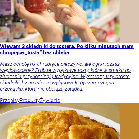
Wlewam 3 składniki do tostera. Po kilku minutach mam
chrupiące „tosty” bez chleba
Masz ochotę na chrupiące pieczywo, ale ograniczasz
węglowodany? Zrób te wyjątkowe tosty, które w smaku do
złudzenia przypominają tradycyjne. Wystarczą trzy proste
składniki, by na talerzu wylądowała pyszna, sycąca
przekąska, która nie obciąża żołądka.
Przepisy
Produkty
Żywienie