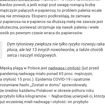
bardzo powoli, a jeśli wziąć pod uwagę rosnącą liczbę
mężczyzn palących e-papierosy, to problem palenia wcale
się nie zmniejsza. Eksperci podkreślają, że zamiana
z papierosa na e-papieros na dłuższą metę nie zawsze jest
skuteczna, ponieważ utrzymuje się nawyk palenia i wiele
osób po pewnym czasie wraca do papierosów.
Dym tytoniowy zwiększa nie tylko ryzyko rozwoju raka
płuca, ale też 13 innych nowotworów, a także chorób
serca i naczyń mózgowych.
Męską plagą w Polsce jest
nadwaga i otyłość
(już przed
pandemią nadwagę miało ponad 65 proc. mężczyzn,
a otyłość 15 proc.). Epidemia COVID-19 i opatrznie
rozumiane hasło „Zostań w domu” spowodowały,
że średnio każdemu Polakowi w okresie półtora roku
przybyło kilka kilogramów. – Najbardziej ucierpieli ci, którzy
już wcześniej mieli nadwagę i otyłość: im przybyło