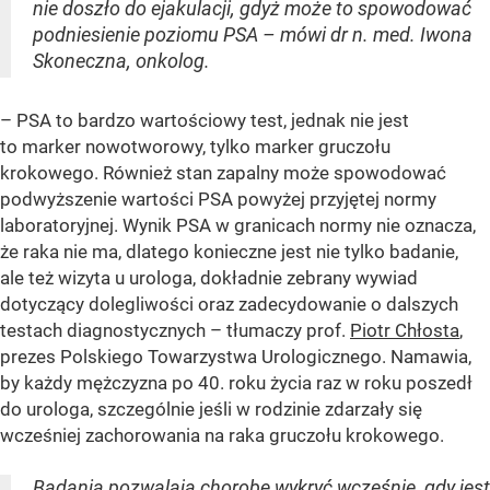
nie doszło do ejakulacji, gdyż może to spowodować
podniesienie poziomu PSA – mówi dr n. med. Iwona
Skoneczna, onkolog.
– PSA to bardzo wartościowy test, jednak nie jest
to marker nowotworowy, tylko marker gruczołu
krokowego. Również stan zapalny może spowodować
podwyższenie wartości PSA powyżej przyjętej normy
laboratoryjnej. Wynik PSA w granicach normy nie oznacza,
że raka nie ma, dlatego konieczne jest nie tylko badanie,
ale też wizyta u urologa, dokładnie zebrany wywiad
dotyczący dolegliwości oraz zadecydowanie o dalszych
testach diagnostycznych – tłumaczy prof.
Piotr Chłosta
,
prezes Polskiego Towarzystwa Urologicznego. Namawia,
by każdy mężczyzna po 40. roku życia raz w roku poszedł
do urologa, szczególnie jeśli w rodzinie zdarzały się
wcześniej zachorowania na raka gruczołu krokowego.
Badania pozwalają chorobę wykryć wcześnie, gdy jest