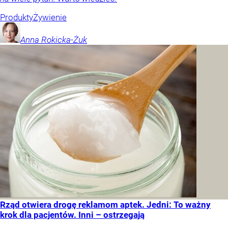
Produkty
Żywienie
Anna
Rokicka-Żuk
Rząd otwiera drogę reklamom aptek. Jedni: To ważny
krok dla pacjentów. Inni – ostrzegają