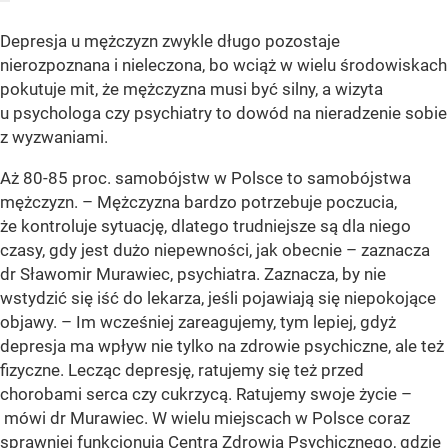
Depresja u mężczyzn zwykle długo pozostaje
nierozpoznana i nieleczona, bo wciąż w wielu środowiskach
pokutuje mit, że mężczyzna musi być silny, a wizyta
u psychologa czy psychiatry to dowód na nieradzenie sobie
z wyzwaniami.
Aż 80-85 proc. samobójstw w Polsce to samobójstwa
mężczyzn. – Mężczyzna bardzo potrzebuje poczucia,
że kontroluje sytuację, dlatego trudniejsze są dla niego
czasy, gdy jest dużo niepewności, jak obecnie – zaznacza
dr Sławomir Murawiec, psychiatra. Zaznacza, by nie
wstydzić się iść do lekarza, jeśli pojawiają się niepokojące
objawy. – Im wcześniej zareagujemy, tym lepiej, gdyż
depresja ma wpływ nie tylko na zdrowie psychiczne, ale też
fizyczne. Lecząc depresję, ratujemy się też przed
chorobami serca czy cukrzycą. Ratujemy swoje życie –
mówi dr Murawiec. W wielu miejscach w Polsce coraz
sprawniej funkcjonują Centra Zdrowia Psychicznego, gdzie