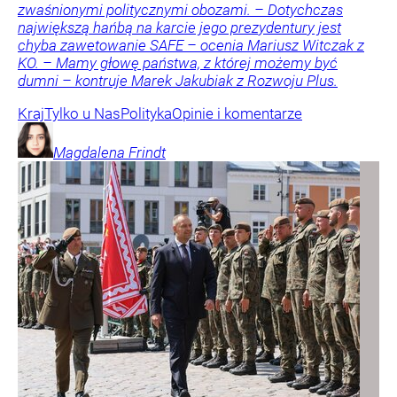
zwaśnionymi politycznymi obozami. – Dotychczas
największą hańbą na karcie jego prezydentury jest
chyba zawetowanie SAFE – ocenia Mariusz Witczak z
KO. – Mamy głowę państwa, z której możemy być
dumni – kontruje Marek Jakubiak z Rozwoju Plus.
Kraj
Tylko u Nas
Polityka
Opinie i komentarze
Magdalena
Frindt