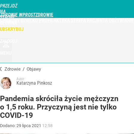
PRZEJDŹ
NA
ZDROWIE WPROST
STRONĘ
CHOROBY
DZIECKO
PROFILAKTYKA
STREFA PACJENTA
ODŻYWIANIE
GŁÓWNĄ
WPROST.PL
UBSKRYBUJ
ZALOGUJ
MENU
Zdrowie
/
Objawy
Autor:
Katarzyna Pinkosz
Pandemia skróciła życie mężczyzn
o 1,5 roku. Przyczyną jest nie tylko
COVID-19
Dodano:
29
lipca
2021
12:58