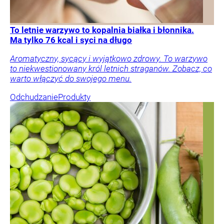
To letnie warzywo to kopalnia białka i błonnika.
Ma tylko 76 kcal i syci na długo
Aromatyczny, sycący i wyjątkowo zdrowy. To warzywo
to niekwestionowany król letnich straganów. Zobacz, co
warto włączyć do swojego menu.
Odchudzanie
Produkty