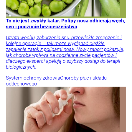
To nie jest zwykły katar. Polipy nosa odbierają węch,
sen i poczucie bezpieczeństwa
Utrata węchu, zaburzenia snu, przewlekłe zmęczenie i
kolejne operacje – tak może wyglądać ciężkie
zapalenie zatok z polipami nosa. Nowy raport pokazuje,
jak choroba wpływa na codzienne życie pacjentów i
dlaczego eksperci apelują o szybszy dostęp do terapii
biologicznych.
System ochrony zdrowia
Choroby płuc i układu
oddechowego