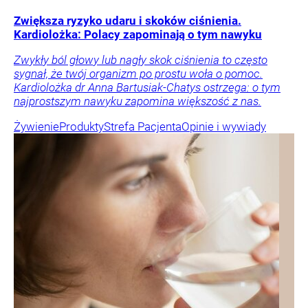
Zwiększa ryzyko udaru i skoków ciśnienia.
Kardiolożka: Polacy zapominają o tym nawyku
Zwykły ból głowy lub nagły skok ciśnienia to często
sygnał, że twój organizm po prostu woła o pomoc.
Kardiolożka dr Anna Bartusiak-Chatys ostrzega: o tym
najprostszym nawyku zapomina większość z nas.
Żywienie
Produkty
Strefa Pacjenta
Opinie i wywiady