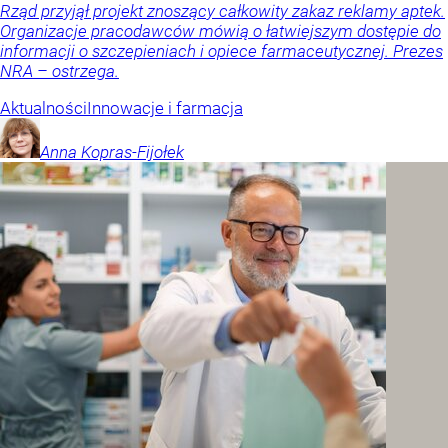
Rząd przyjął projekt znoszący całkowity zakaz reklamy aptek.
Organizacje pracodawców mówią o łatwiejszym dostępie do
informacji o szczepieniach i opiece farmaceutycznej. Prezes
NRA – ostrzega.
Aktualności
Innowacje i farmacja
Anna
Kopras-Fijołek