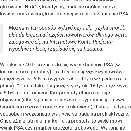
glikowanej HbA1c, kreatyniny, badanie ogólne moczu,
kwasu moczowego, krwi utajonej w kale oraz badanie PSA.
Można w ten sposób wykryć czynniki ryzyka chorób
układu krążenia i części nowotworów, dlatego warto
zalogować się na Internetowe Konto Pacjenta,
wypełnić ankietę i zapisać się na badania.
W pakiecie 40 Plus znalazło się ważne
badanie PSA
(w
kierunku raka prostaty). To dziś już najczęstszy nowotwór
u mężczyzn w Polsce (wyprzedził pod tym względem raka
płuca). Co roku taką diagnozę słyszy ok. 16 tys. mężczyzn,
a 5 tys. co rok umiera. Rak prostaty długo nie daje
objawów (albo są one nieznaczne i przypominają objawy
łagodnego rozrostu gruczołu krokowego), dlatego jedynym
sposobem wczesnego wykrycia są badania profilaktyczne.
Chociaż nie istnieje marker raka prostaty, to wiele mówi
wynik PSA, czyli marker gruczołu krokowego. Wykonanie