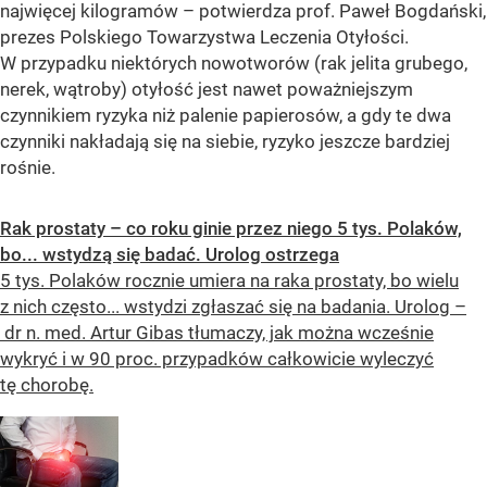
najwięcej kilogramów – potwierdza prof. Paweł Bogdański,
prezes Polskiego Towarzystwa Leczenia Otyłości.
W przypadku niektórych nowotworów (rak jelita grubego,
nerek, wątroby) otyłość jest nawet poważniejszym
czynnikiem ryzyka niż palenie papierosów, a gdy te dwa
czynniki nakładają się na siebie, ryzyko jeszcze bardziej
rośnie.
Rak prostaty – co roku ginie przez niego 5 tys. Polaków,
bo... wstydzą się badać. Urolog ostrzega
5 tys. Polaków rocznie umiera na raka prostaty, bo wielu
z nich często... wstydzi zgłaszać się na badania. Urolog –
dr n. med. Artur Gibas tłumaczy, jak można wcześnie
wykryć i w 90 proc. przypadków całkowicie wyleczyć
tę chorobę.