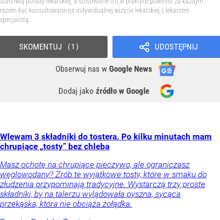
stanowią porady lekarskiej, a stosowanie ich w praktyce powinno za każdym
razem być konsultowane na indywidualnej wizycie lekarskiej z lekarzem
specjalistą.
SKOMENTUJ
UDOSTĘPNIJ
1
Obserwuj nas
w
Google News
Dodaj jako
źródło w Google
Wlewam 3 składniki do tostera. Po kilku minutach mam
chrupiące „tosty” bez chleba
Masz ochotę na chrupiące pieczywo, ale ograniczasz
węglowodany? Zrób te wyjątkowe tosty, które w smaku do
złudzenia przypominają tradycyjne. Wystarczą trzy proste
składniki, by na talerzu wylądowała pyszna, sycąca
przekąska, która nie obciąża żołądka.