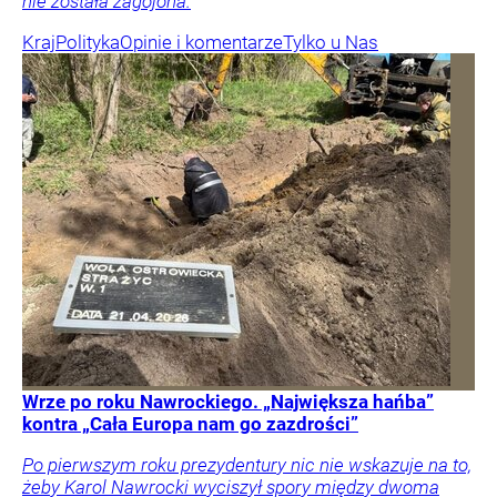
nie została zagojona.
Kraj
Polityka
Opinie i komentarze
Tylko u Nas
Wrze po roku Nawrockiego. „Największa hańba”
kontra „Cała Europa nam go zazdrości”
Po pierwszym roku prezydentury nic nie wskazuje na to,
żeby Karol Nawrocki wyciszył spory między dwoma