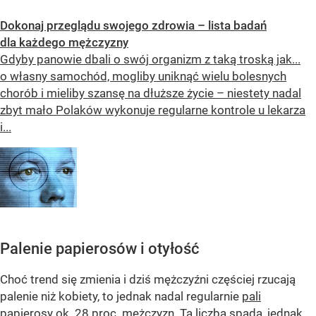
Dokonaj przeglądu swojego zdrowia – lista badań
dla każdego mężczyzny
Gdyby panowie dbali o swój organizm z taką troską jak...
o własny samochód, mogliby uniknąć wielu bolesnych
chorób i mieliby szansę na dłuższe życie – niestety nadal
zbyt mało Polaków wykonuje regularne kontrole u lekarza
i...
Palenie papierosów i otyłość
Choć trend się zmienia i dziś mężczyźni częściej rzucają
palenie niż kobiety, to jednak nadal regularnie
pali
papierosy ok. 28 proc.
mężczyzn. Ta liczba spada, jednak