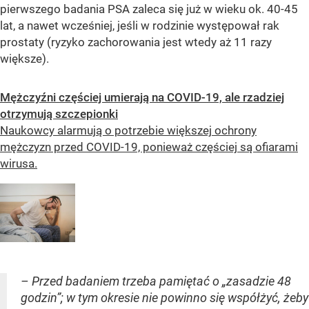
pierwszego badania PSA zaleca się już w wieku ok. 40-45
lat, a nawet wcześniej, jeśli w rodzinie występował rak
prostaty (ryzyko zachorowania jest wtedy aż 11 razy
większe).
Mężczyźni częściej umierają na COVID-19, ale rzadziej
otrzymują szczepionki
Naukowcy alarmują o potrzebie większej ochrony
mężczyzn przed COVID-19, ponieważ częściej są ofiarami
wirusa.
– Przed badaniem trzeba pamiętać o „zasadzie 48
godzin”; w tym okresie nie powinno się współżyć, żeby