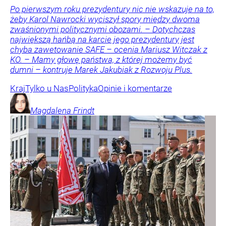
Po pierwszym roku prezydentury nic nie wskazuje na to,
żeby Karol Nawrocki wyciszył spory między dwoma
zwaśnionymi politycznymi obozami. – Dotychczas
największą hańbą na karcie jego prezydentury jest
chyba zawetowanie SAFE – ocenia Mariusz Witczak z
KO. – Mamy głowę państwa, z której możemy być
dumni – kontruje Marek Jakubiak z Rozwoju Plus.
Kraj
Tylko u Nas
Polityka
Opinie i komentarze
Magdalena
Frindt