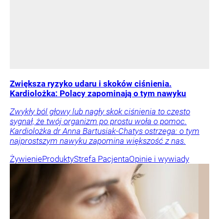
Zwiększa ryzyko udaru i skoków ciśnienia.
Kardiolożka: Polacy zapominają o tym nawyku
Zwykły ból głowy lub nagły skok ciśnienia to często
sygnał, że twój organizm po prostu woła o pomoc.
Kardiolożka dr Anna Bartusiak-Chatys ostrzega: o tym
najprostszym nawyku zapomina większość z nas.
Żywienie
Produkty
Strefa Pacjenta
Opinie i wywiady