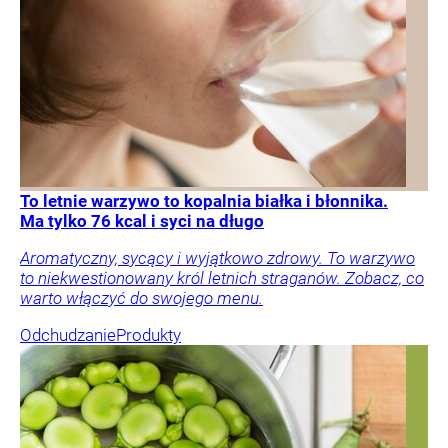
To letnie warzywo to kopalnia białka i błonnika.
Ma tylko 76 kcal i syci na długo
Aromatyczny, sycący i wyjątkowo zdrowy. To warzywo
to niekwestionowany król letnich straganów. Zobacz, co
warto włączyć do swojego menu.
Odchudzanie
Produkty