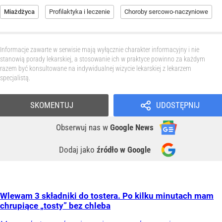
Miażdżyca
Profilaktyka i leczenie
Choroby sercowo-naczyniowe
Informacje zawarte w serwisie mają wyłącznie charakter informacyjny i nie
stanowią porady lekarskiej, a stosowanie ich w praktyce powinno za każdym
razem być konsultowane na indywidualnej wizycie lekarskiej z lekarzem
specjalistą.
SKOMENTUJ
UDOSTĘPNIJ
Obserwuj nas
w
Google News
Dodaj jako
źródło w Google
Wlewam 3 składniki do tostera. Po kilku minutach mam
chrupiące „tosty” bez chleba