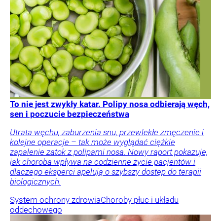
To nie jest zwykły katar. Polipy nosa odbierają węch,
sen i poczucie bezpieczeństwa
Utrata węchu, zaburzenia snu, przewlekłe zmęczenie i
kolejne operacje – tak może wyglądać ciężkie
zapalenie zatok z polipami nosa. Nowy raport pokazuje,
jak choroba wpływa na codzienne życie pacjentów i
dlaczego eksperci apelują o szybszy dostęp do terapii
biologicznych.
System ochrony zdrowia
Choroby płuc i układu
oddechowego