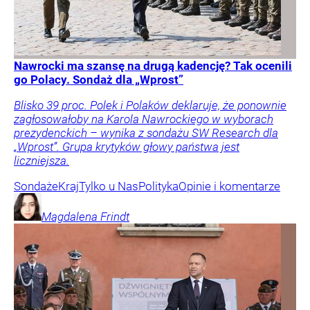
Nawrocki ma szansę na drugą kadencję? Tak ocenili
go Polacy. Sondaż dla „Wprost”
Blisko 39 proc. Polek i Polaków deklaruje, że ponownie
zagłosowałoby na Karola Nawrockiego w wyborach
prezydenckich – wynika z sondażu SW Research dla
„Wprost”. Grupa krytyków głowy państwa jest
liczniejsza.
Sondaże
Kraj
Tylko u Nas
Polityka
Opinie i komentarze
Magdalena
Frindt