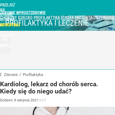
PRZEJDŹ
NA
ZDROWIE WPROST
STRONĘ
CHOROBY
DZIECKO
PROFILAKTYKA
STREFA PACJENTA
ODŻYWIANIE
GŁÓWNĄ
PROFILAKTYKA I LECZENIE
WPROST.PL
UBSKRYBUJ
ZALOGUJ
MENU
Zdrowie
/
Profilaktyka
Kardiolog, lekarz od chorób serca.
Kiedy się do niego udać?
Dodano:
8
sierpnia
2021
6:27