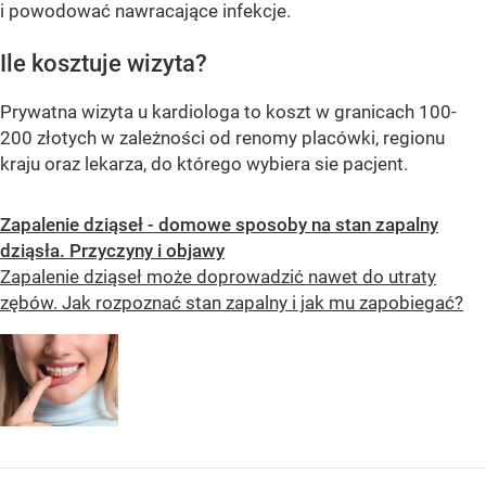
i powodować nawracające infekcje.
Ile kosztuje wizyta?
Prywatna wizyta u kardiologa to koszt w granicach 100-
200 złotych w zależności od renomy placówki, regionu
kraju oraz lekarza, do którego wybiera sie pacjent.
Zapalenie dziąseł - domowe sposoby na stan zapalny
dziąsła. Przyczyny i objawy
Zapalenie dziąseł może doprowadzić nawet do utraty
zębów. Jak rozpoznać stan zapalny i jak mu zapobiegać?