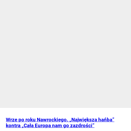
Wrze po roku Nawrockiego. „Największa hańba”
kontra „Cała Europa nam go zazdrości”