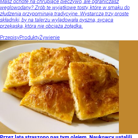
Masz ochotę na chrupiące pieczywo, ale ograniczasz
węglowodany? Zrób te wyjątkowe tosty, które w smaku do
złudzenia przypominają tradycyjne. Wystarczą trzy proste
składniki, by na talerzu wylądowała pyszna, sycąca
przekąska, która nie obciąża żołądka.
Przepisy
Produkty
Żywienie
Przez lata straszono nas tym olejem. Naukowcy ustalili,