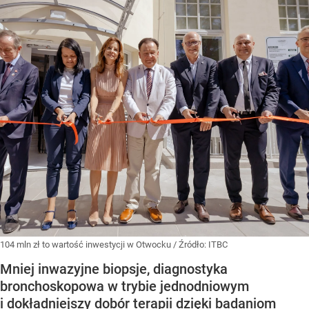
104 mln zł to wartość inwestycji w Otwocku
/ Źródło:
ITBC
Mniej inwazyjne biopsje, diagnostyka
bronchoskopowa w trybie jednodniowym
i dokładniejszy dobór terapii dzięki badaniom