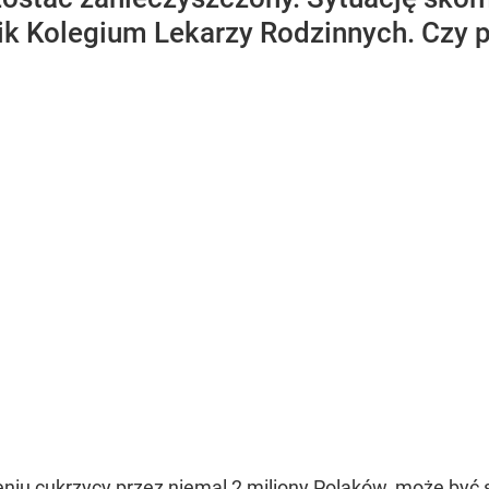
znik Kolegium Lekarzy Rodzinnych. Czy
niu cukrzycy przez niemal 2 miliony Polaków, może być s