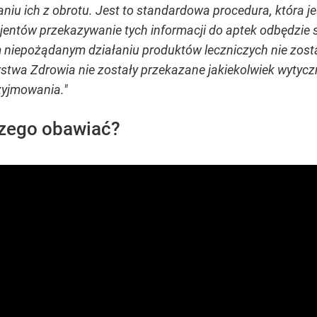
niu ich z obrotu. Jest to standardowa procedura, która 
entów przekazywanie tych informacji do aptek odbędzie si
 niepożądanym działaniu produktów leczniczych nie został
rstwa Zdrowia nie zostały przekazane jakiekolwiek wytyc
zyjmowania."
czego obawiać?