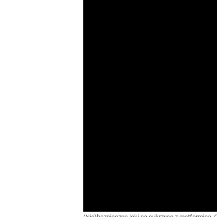
(Nie)bezpieczne leki na cukrzycę z metforminą. 