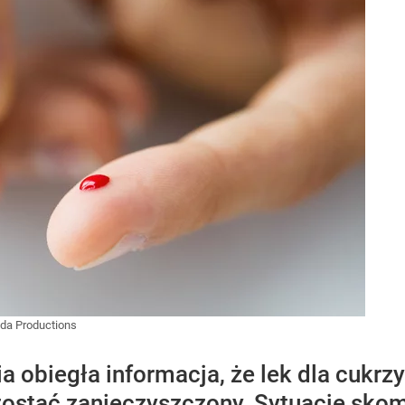
da Productions
a obiegła informacja, że lek dla cukr
zostać zanieczyszczony. Sytuację sko