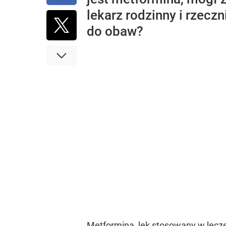
lekarz rodzinny i rzec
do obaw?
Metformina, lek stosowany w lecze