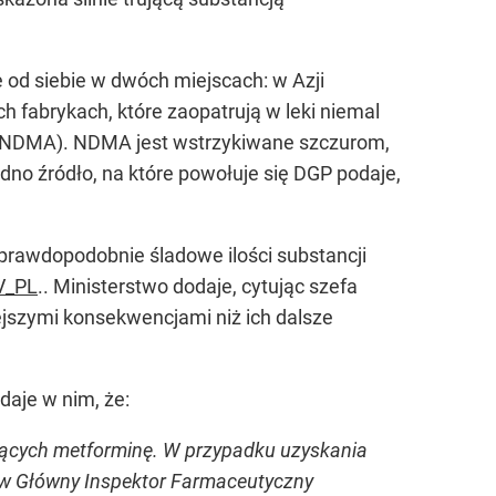
 od siebie w dwóch miejscach: w Azji
h fabrykach, które zaopatrują w leki niemal
a (NDMA). NDMA jest wstrzykiwane szczurom,
dno źródło, na które powołuje się DGP podaje,
prawdopodobnie śladowe ilości substancji
V_PL
.. Ministerstwo dodaje, cytując szefa
jszymi konsekwencjami niż ich dalsze
daje w nim, że:
ających metforminę. W przypadku uzyskania
ków Główny Inspektor Farmaceutyczny