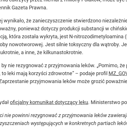
ennik Gazeta Prawna.
 wynikało, że zanieczyszczenie stwierdzono niezależnie
ważny, ponieważ dotyczy produkcji substancji w chińskic
cją, która została wykryta, jest N-nitrozodimetyloamin
oby nowotworowej. Jest silnie toksyczny dla wątroby. Je
krotnie, a inne, że kilkunastokrotnie.
, by nie rezygnować z przyjmowania leków.
„Pomimo, że 
 to leki mają korzyści zdrowotne”
– podaje profil
MZ_GO
Zaprzestanie przyjmowania leków może grozić poważnie
wydał
oficjalny komunikat dotyczący leku
. Ministerstwo po
nci nie powinni rezygnować z przyjmowania leków zawier
czyszczeniach występujących w konkretnych partiach le