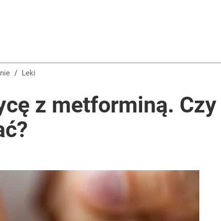
nie
/
Leki
ycę z metforminą. Czy
ać?