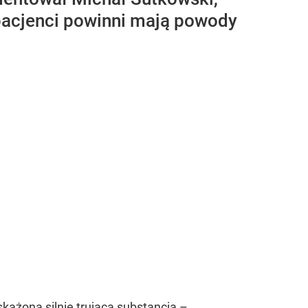
 pacjenci powinni mają powody
każona silnie trującą substancją –