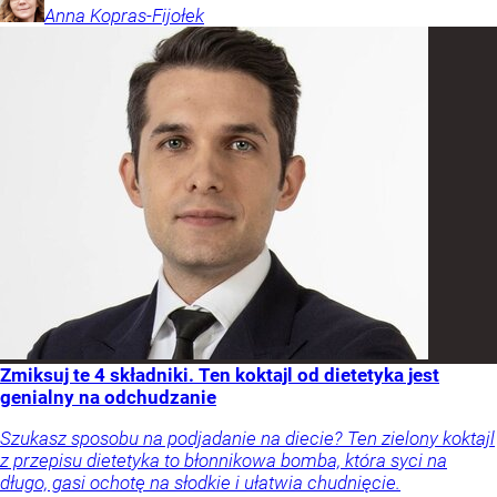
Anna
Kopras-Fijołek
Zmiksuj te 4 składniki. Ten koktajl od dietetyka jest
genialny na odchudzanie
Szukasz sposobu na podjadanie na diecie? Ten zielony koktajl
z przepisu dietetyka to błonnikowa bomba, która syci na
długo, gasi ochotę na słodkie i ułatwia chudnięcie.