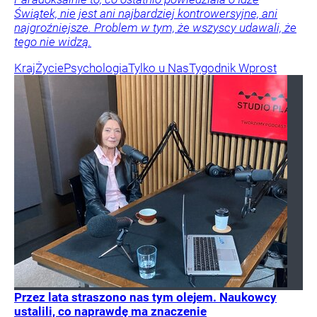
Świątek, nie jest ani najbardziej kontrowersyjne, ani
najgroźniejsze. Problem w tym, że wszyscy udawali, że
tego nie widzą.
Kraj
Życie
Psychologia
Tylko u Nas
Tygodnik Wprost
Przez lata straszono nas tym olejem. Naukowcy
ustalili, co naprawdę ma znaczenie