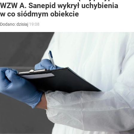
WZW A. Sanepid wykrył uchybienia
w co siódmym obiekcie
Dodano:
dzisiaj
19:08