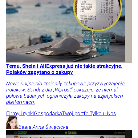
Temu, Shein i AliExpress już nie takie atrakcyjne.
Polaków zapytano o zakupy
Nowe unijne cła zmieniły zakupowe przyzwyczajenia
Polaków. Sondaż dla „Wprost” pokazuje, że niemal
połowa badanych ograniczyła zakupy na azjatyckich
platformach.
Firmy i rynki
Gospodarka
Twój portfel
Tylko u Nas
Beata Anna
Święcicka