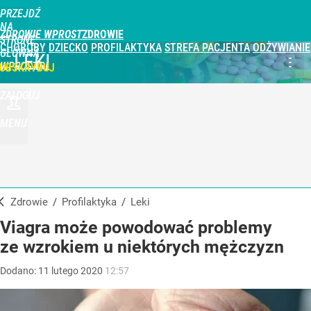
PRZEJDŹ
NA
ZDROWIE WPROST
STRONĘ
CHOROBY
DZIECKO
PROFILAKTYKA
STREFA PACJENTA
ODŻYWIANIE
GŁÓWNĄ
LEKI
WPROST.PL
UBSKRYBUJ
ZALOGUJ
MENU
Zdrowie
/
Profilaktyka
/
Leki
Viagra może powodować problemy
ze wzrokiem u niektórych mężczyzn
Dodano:
11
lutego
2020
12:57