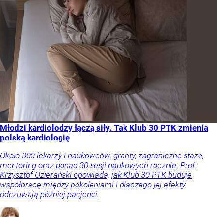
Młodzi kardiolodzy łączą siły. Tak Klub 30 PTK zmienia
polską kardiologię
Około 300 lekarzy i naukowców, granty, zagraniczne staże,
mentoring oraz ponad 30 sesji naukowych rocznie. Prof.
Krzysztof Ozierański opowiada, jak Klub 30 PTK buduje
współpracę między pokoleniami i dlaczego jej efekty
odczuwają później pacjenci.