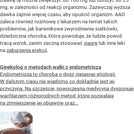
mg, w zależności od reakcji organizmu. Zazwyczaj wyższa
dawka zajmie więcej czasu, aby opuścić organizm. AAO
zaleca również rozmowę z lekarzem na temat takich
problemów, jak barwnikowe zwyrodnienie siatkówki,
dziedziczna choroba, która powoduje, że ludzie powoli
tracą wzrok, zanim zaczną stosować
viagrę
lub inne leki
na
zaburzenia erekcji
.
Ginekolog o metodach walki z endometriozą
Endometrioza to choroba o dość niejasnej etiologii.
W dalszym ciągu nie wiadomo co dokładnie jest jej
przyczyną. Na szczęście, nowoczesna medycyna dysponuje
wachlarzem różnorodnych metod, które pozwalają
na zmniejszenie jej objawów oraz...