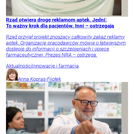
Rząd otwiera drogę reklamom aptek. Jedni:
To ważny krok dla pacjentów. Inni – ostrzegają
Rząd przyjął projekt znoszący całkowity zakaz reklamy
aptek. Organizacje pracodawców mówią o łatwiejszym
dostępie do informacji o szczepieniach i opiece
farmaceutycznej. Prezes NRA – ostrzega.
Aktualności
Innowacje i farmacja
Anna
Kopras-Fijołek