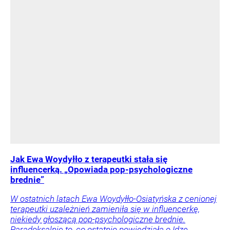
Jak Ewa Woydyłło z terapeutki stała się
influencerką. „Opowiada pop-psychologiczne
brednie”
W ostatnich latach Ewa Woydyłło-Osiatyńska z cenionej
terapeutki uzależnień zamieniła się w influencerkę,
niekiedy głoszącą pop-psychologiczne brednie.
Paradoksalnie to, co ostatnio powiedziała o Idze