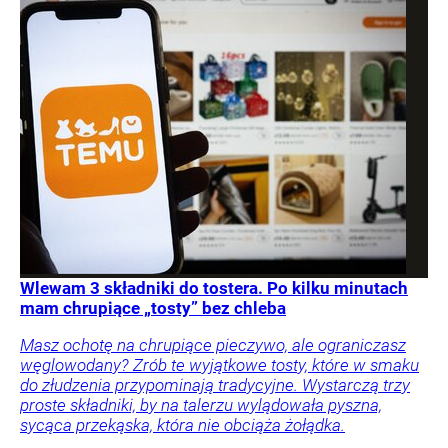
Wlewam 3 składniki do tostera. Po kilku minutach
mam chrupiące „tosty” bez chleba
Masz ochotę na chrupiące pieczywo, ale ograniczasz
węglowodany? Zrób te wyjątkowe tosty, które w smaku
do złudzenia przypominają tradycyjne. Wystarczą trzy
proste składniki, by na talerzu wylądowała pyszna,
sycąca przekąska, która nie obciąża żołądka.