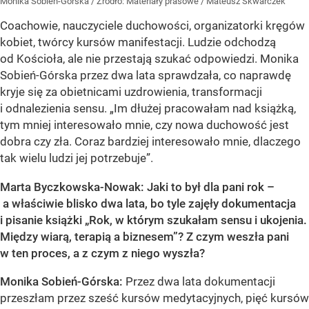
Monika Sobień-Górska
/ Źródło:
Materiały prasowe
/
Mateusz Skwarczek
Coachowie, nauczyciele duchowości, organizatorki kręgów
kobiet, twórcy kursów manifestacji. Ludzie odchodzą
od Kościoła, ale nie przestają szukać odpowiedzi. Monika
Sobień-Górska przez dwa lata sprawdzała, co naprawdę
kryje się za obietnicami uzdrowienia, transformacji
i odnalezienia sensu. „Im dłużej pracowałam nad książką,
tym mniej interesowało mnie, czy nowa duchowość jest
dobra czy zła. Coraz bardziej interesowało mnie, dlaczego
tak wielu ludzi jej potrzebuje”.
Marta Byczkowska-Nowak: Jaki to był dla pani rok –
a właściwie blisko dwa lata, bo tyle zajęły dokumentacja
i pisanie książki „Rok, w którym szukałam sensu i ukojenia.
Między wiarą, terapią a biznesem”? Z czym weszła pani
w ten proces, a z czym z niego wyszła?
Monika Sobień-Górska:
Przez dwa lata dokumentacji
przeszłam przez sześć kursów medytacyjnych, pięć kursów