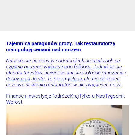
Tajemnica paragonów grozy. Tak restauratorzy
manipulują cenami nad morzem
Narzekanie na ceny w nadmorskich smażalniach są
częścią naszego wakacyjnego folkloru. Jednak to nie
głupota turystów, naiwność ani niezdolność mnożenia i
dodawania do stu. To przemyślana, ale nie do końca
uczciwa strategia restauratorów ukrywających ceny.
Finanse i inwestycje
Podróże
Kraj
Tylko u Nas
Tygodnik
Wprost