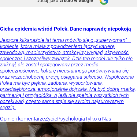
Dodaj jako
źródło w Google
Cicha epidemia wśród Polek. Dane naprawdę niepokoją
Jeszcze kilkanaście lat temu mówiło się o „superwoman” –
kobiecie, która miała z powodzeniem łączyć karierę
zawodową, macierzyństwo, atrakcyjny wygląd, aktywność
społeczną i szczęśliwy związek. Dziś ten model nie tylko nie
zniknął, ale został spotęgowany przez media
społecznościowe, kulturę nieustannego porównywania się
oraz wszechobecną presję osiągania sukcesu. Współczesna
Polka ma być piękna, zadbana, wysportowana,
przedsiębiorcza, emocjonalnie dojrzała. Ma być dobrą matką,
partnerką i przyjaciółką. A jeśli nie spełnia wszystkich tych
oczekiwań, często sama staje się swoim najsurowszym
sędzią.
Opinie i komentarze
Życie
Psychologia
Tylko u Nas