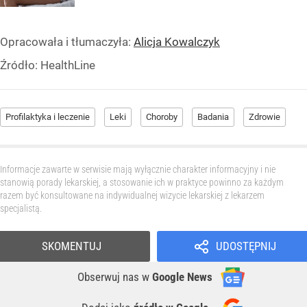
Opracowała i tłumaczyła:
Alicja Kowalczyk
Źródło:
HealthLine
Profilaktyka i leczenie
Leki
Choroby
Badania
Zdrowie
Informacje zawarte w serwisie mają wyłącznie charakter informacyjny i nie
stanowią porady lekarskiej, a stosowanie ich w praktyce powinno za każdym
razem być konsultowane na indywidualnej wizycie lekarskiej z lekarzem
specjalistą.
SKOMENTUJ
UDOSTĘPNIJ
Obserwuj nas
w
Google News