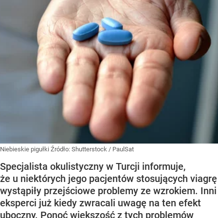
Niebieskie pigułki
Źródło:
Shutterstock
/
PaulSat
Specjalista okulistyczny w Turcji informuje,
że u niektórych jego pacjentów stosujących viagrę
wystąpiły przejściowe problemy ze wzrokiem. Inni
eksperci już kiedy zwracali uwagę na ten efekt
uboczny. Ponoć większość z tych problemów