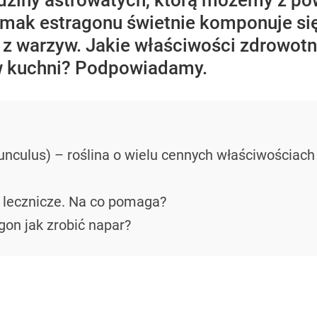
rodziny astrowatych, którą możemy z 
mak estragonu świetnie komponuje si
i z warzyw. Jakie właściwości zdrowot
w kuchni? Podpowiadamy.
unculus) – roślina o wielu cennych właściwościach
 lecznicze. Na co pomaga?
on jak zrobić napar?