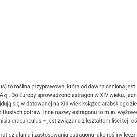
us) to roślina przyprawowa, która od dawna ceniona jest 
 Azji. Do Europy sprowadzono estragon w XIV wieku, jed
ują się w datowanej na XIII wiek książce arabskiego ziel
tłustych potraw. Inne nazwy estragonu to m.in. wężowe z
ia dracunculus – jest związana z kształtem liści tej roś
at działania i zastosowania estragonu jako rośliny lecz