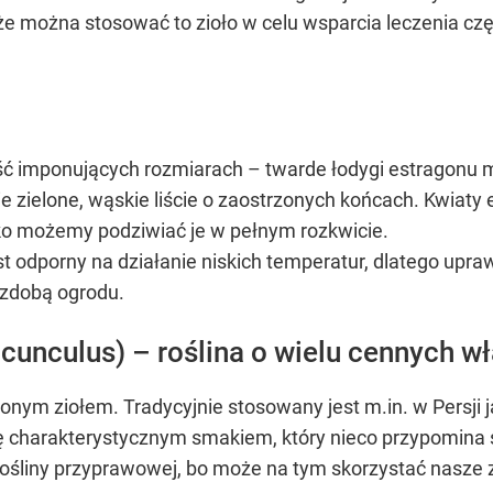
że można stosować to zioło w celu wsparcia leczenia cz
dość imponujących rozmiarach – twarde łodygi estragon
zielone, wąskie liście o zaostrzonych końcach. Kwiaty e
dko możemy podziwiać je w pełnym rozkwicie.
e jest odporny na działanie niskich temperatur, dlatego 
ozdobą ogrodu.
acunculus) – roślina o wielu cennych w
ionym ziołem. Tradycyjnie stosowany jest m.in. w Persji
ę charakterystycznym smakiem, który nieco przypomina 
 rośliny przyprawowej, bo może na tym skorzystać nasze 