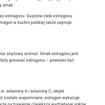
ny smak.
bez estragonu. Suszone ziele estragonu
tragon w kuchni polskiej także zajmuje
raz anyżowy aromat. Smak estragonu jest
należy gotować estragonu – powinien być
n. witaminę A i witaminę C, olejek
k już zostało wspomniane, estragon wykazuje
obrze na trawienie (zwiększa wydzielanie soków