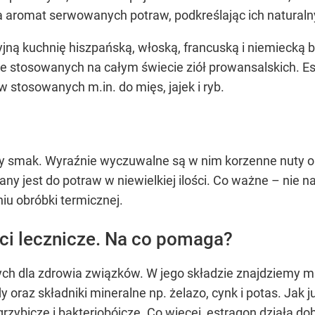
a aromat serwowanych potraw, podkreślając ich natural
yjną kuchnię hiszpańską, włoską, francuską i niemiecką 
ie stosowanych na całym świecie ziół prowansalskich. Es
 stosowanych m.in. do mięs, jajek i ryb.
y smak. Wyraźnie wyczuwalne są w nim korzenne nuty o
ny jest do potraw w niewielkiej ilości. Co ważne – nie 
u obróbki termicznej.
ci lecznicze. Na co pomaga?
ch dla zdrowia związków. W jego składzie znajdziemy m.i
dy oraz składniki mineralne np. żelazo, cynk i potas. Ja
rzybicze i bakteriobójcze. Co więcej, estragon działa d