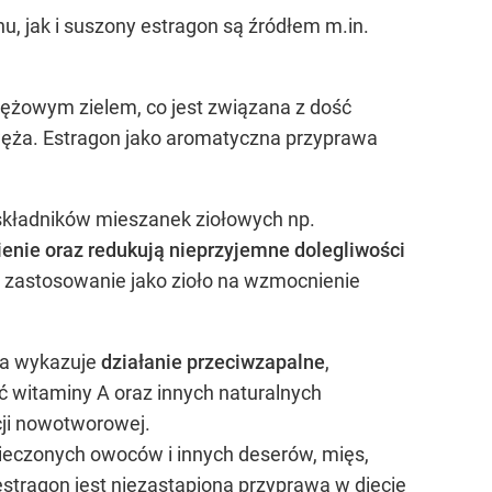
u, jak i suszony estragon są źródłem m.in.
wężowym zielem, co jest związana z dość
ęża. Estragon jako aromatyczna przyprawa
 składników mieszanek ziołowych np.
ienie oraz redukują nieprzyjemne dolegliwości
ś zastosowanie jako zioło na wzmocnienie
óra wykazuje
działanie przeciwzapalne
,
 witaminy A oraz innych naturalnych
cji nowotworowej.
ieczonych owoców i innych deserów, mięs,
stragon jest niezastąpioną przyprawą w diecie