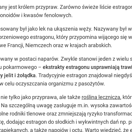
ny jest królem przypraw. Zarówno świeże liście estragon
awonoidów i kwasów fenolowych.
osowany był jako lek na ukąszenia węży. Nazywany był 
zeniowego estragonu, który przypomina wijącego się w
we Francji, Niemczech oraz w krajach arabskich.
owany w postaci naparów. Zwykle stanowi jeden z wielu
du pokarmowego –
ekstrakty estragonu usprawniają traw
jelit i żołądka
. Tradycyjnie estragon znajdował niegdy
 w celu oczyszczania organizmu z pasożytów.
nie tylko jako przyprawa, ale także
roślina lecznicza
, kt
. Na szczególną uwagę zasługuje m.in. wysoka zawartość
lne rodniki tlenowe oraz zmniejszają ryzyko transforma
, dodając estragon do słodkich i wykwintnych dań np. p
piekanych, a także napojów i octu. Warto wiedzieć, że e