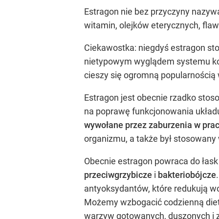
Estragon nie bez przyczyny nazywa
witamin, olejków eterycznych, fl
Ciekawostka: niegdyś estragon st
nietypowym wyglądem systemu kor
cieszy się ogromną popularnością 
Estragon jest obecnie rzadko stos
na poprawę funkcjonowania ukła
wywołane przez zaburzenia w pracy 
organizmu, a także był stosowany
Obecnie estragon powraca do łask 
przeciwgrzybicze
i
bakteriobójcze
antyoksydantów, które redukują wo
Możemy wzbogacić codzienną dietę
warzyw gotowanych, duszonych i za