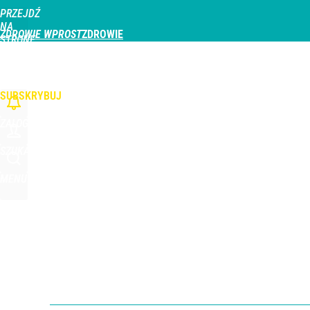
PRZEJDŹ
Udostępnij
0
Skomentuj
NA
ZDROWIE WPROST
STRONĘ
GŁÓWNĄ
CHOROBY
DZIECKO
PROFILAKTYKA
STREFA PACJENTA
ODŻYWIAN
WPROST.PL
SUBSKRYBUJ
ZALOGUJ
SZUKAJ
MENU