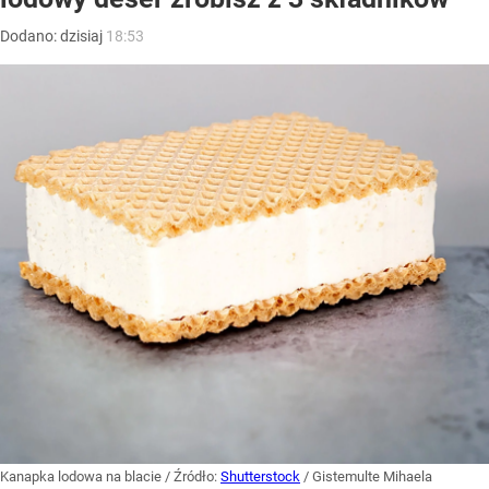
Dodano:
dzisiaj
18:53
Kanapka lodowa na blacie
/ Źródło:
Shutterstock
/
Gistemulte Mihaela