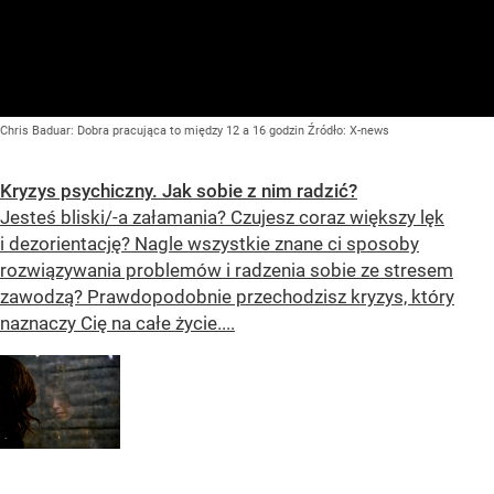
Chris Baduar: Dobra pracująca to między 12 a 16 godzin
Źródło:
X-news
Kryzys psychiczny. Jak sobie z nim radzić?
Jesteś bliski/-a załamania? Czujesz coraz większy lęk
i dezorientację? Nagle wszystkie znane ci sposoby
rozwiązywania problemów i radzenia sobie ze stresem
zawodzą? Prawdopodobnie przechodzisz kryzys, który
naznaczy Cię na całe życie....