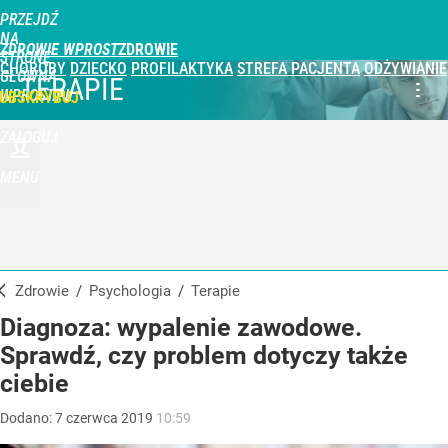
PRZEJDŹ
NA
ZDROWIE WPROST
STRONĘ
CHOROBY
DZIECKO
PROFILAKTYKA
STREFA PACJENTA
ODŻYWIANIE
GŁÓWNĄ
TERAPIE
WPROST.PL
UBSKRYBUJ
ZALOGUJ
MENU
Zdrowie
/
Psychologia
/
Terapie
Diagnoza: wypalenie zawodowe.
Sprawdź, czy problem dotyczy także
ciebie
Dodano:
7
czerwca
2019
10:59