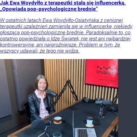
Jak Ewa Woydyłło z terapeutki stała się influencerką.
„Opowiada pop-psychologiczne brednie”
W ostatnich latach Ewa Woydyłło-Osiatyńska z cenionej
terapeutki uzależnień zamieniła się w influencerkę, niekiedy
głoszącą pop-psychologiczne brednie. Paradoksalnie to, co
ostatnio powiedziała o Idze Świątek, nie jest ani najbardziej
kontrowersyjne, ani najgroźniejsze. Problem w tym, że
wszyscy udawali, że tego nie widzą.