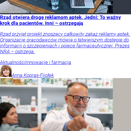
Rząd otwiera drogę reklamom aptek. Jedni: To ważny
krok dla pacjentów. Inni – ostrzegają
Rząd przyjął projekt znoszący całkowity zakaz reklamy aptek.
Organizacje pracodawców mówią o łatwiejszym dostępie do
informacji o szczepieniach i opiece farmaceutycznej. Prezes
NRA – ostrzega.
Aktualności
Innowacje i farmacja
Anna
Kopras-Fijołek