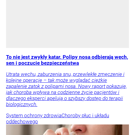
To nie jest zwykły katar. Polipy nosa odbierają węch,
sen i poczucie bezpieczeństwa
Utrata węchu, zaburzenia snu, przewlekłe zmęczenie i
kolejne operacje – tak może wyglądać ciężkie
zapalenie zatok z polipami nosa. Nowy raport pokazuje,
jak choroba wpływa na codzienne życie pacjentów i
dlaczego eksperci apelują o szybszy dostęp do terapii
biologicznych.
System ochrony zdrowia
Choroby płuc i układu
oddechowego