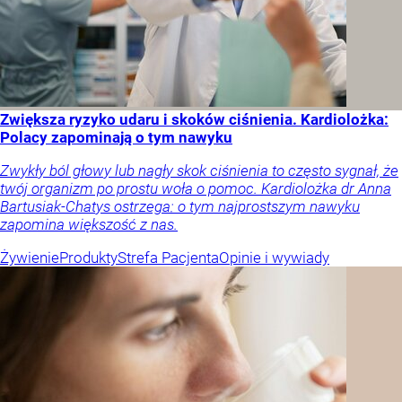
Zwiększa ryzyko udaru i skoków ciśnienia. Kardiolożka:
Polacy zapominają o tym nawyku
Zwykły ból głowy lub nagły skok ciśnienia to często sygnał, że
twój organizm po prostu woła o pomoc. Kardiolożka dr Anna
Bartusiak-Chatys ostrzega: o tym najprostszym nawyku
zapomina większość z nas.
Żywienie
Produkty
Strefa Pacjenta
Opinie i wywiady