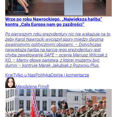
Wrze po roku Nawrockiego. „Największa hańba”
kontra „Cała Europa nam go zazdrości”
Po pierwszym roku prezydentury nic nie wskazuje na to,
żeby Karol Nawrocki wyciszył spory między dwoma
zwaśnionymi politycznymi obozami. – Dotychczas
największą hańbą na karcie jego prezydentury jest
chyba zawetowanie SAFE – ocenia Mariusz Witczak z
KO. – Mamy głowę państwa, z której możemy być
dumni – kontruje Marek Jakubiak z Rozwoju Plus.
Kraj
Tylko u Nas
Polityka
Opinie i komentarze
Magdalena
Frindt