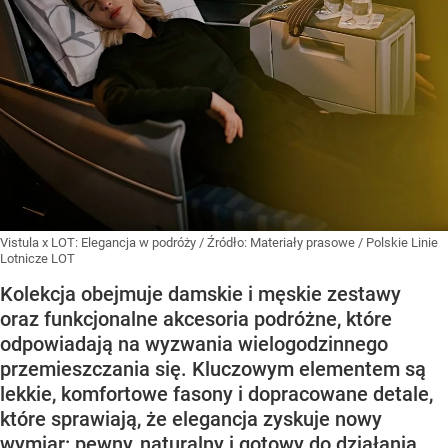
Vistula x LOT: Elegancja w podróży
/ Źródło:
Materiały prasowe
/
Polskie Linie
Lotnicze LOT
Kolekcja obejmuje damskie i męskie zestawy
oraz funkcjonalne akcesoria podróżne, które
odpowiadają na wyzwania wielogodzinnego
przemieszczania się. Kluczowym elementem są
lekkie, komfortowe fasony i dopracowane detale,
które sprawiają, że elegancja zyskuje nowy
wymiar: pewny, naturalny i gotowy do działania.