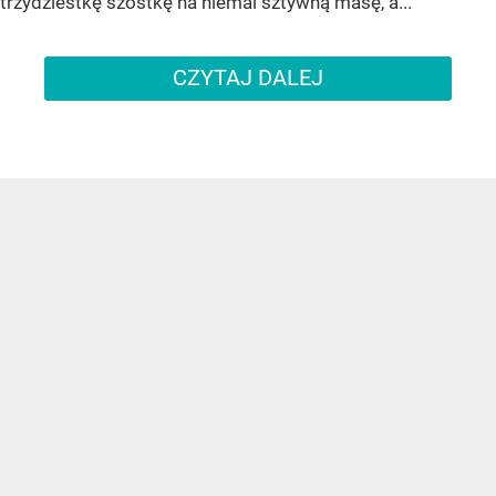
trzydziestkę szóstkę na niemal sztywną masę, a...
CZYTAJ DALEJ