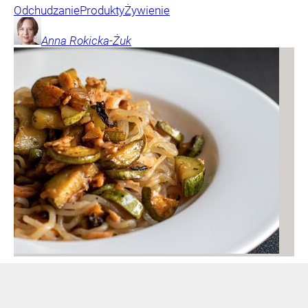
Odchudzanie
Produkty
Żywienie
Anna
Rokicka-Żuk