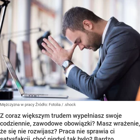
Mężczyzna w pracy
Źródło:
Fotolia
/
.shock
Z coraz większym trudem wypełniasz swoje
codziennie, zawodowe obowiązki? Masz wrażenie,
że się nie rozwijasz? Praca nie sprawia ci
satysfakcji, choć nigdyś tak było? Bardzo