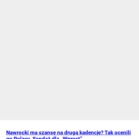
Nawrocki ma szansę na drugą kadencję? Tak ocenili
go Polacy. Sondaż dla „Wprost”