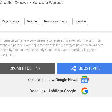
Źródło:
X-news
/
Zdrowie Wprost
Psychologia
Terapie
Rozwój osobisty
Zdrowie
Informacje zawarte w serwisie mają wyłącznie charakter informacyjny i nie
stanowią porady lekarskiej, a stosowanie ich w praktyce powinno za każdym
razem być konsultowane na indywidualnej wizycie lekarskiej z lekarzem
specjalistą.
SKOMENTUJ
UDOSTĘPNIJ
1
Obserwuj nas
w
Google News
Dodaj jako
źródło w Google