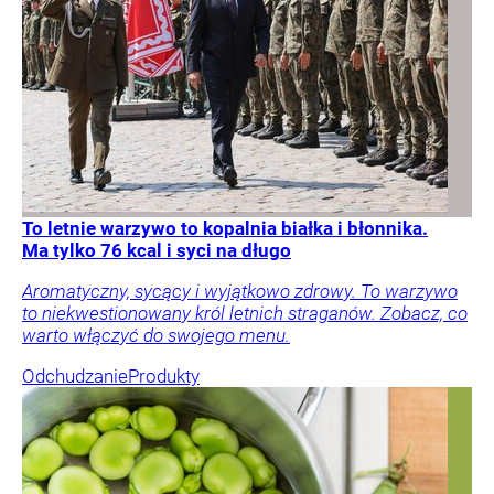
To letnie warzywo to kopalnia białka i błonnika.
Ma tylko 76 kcal i syci na długo
Aromatyczny, sycący i wyjątkowo zdrowy. To warzywo
to niekwestionowany król letnich straganów. Zobacz, co
warto włączyć do swojego menu.
Odchudzanie
Produkty