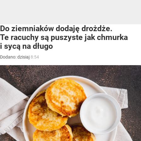
Do ziemniaków dodaję drożdże.
Te racuchy są puszyste jak chmurka
i sycą na długo
Dodano:
dzisiaj
8:54