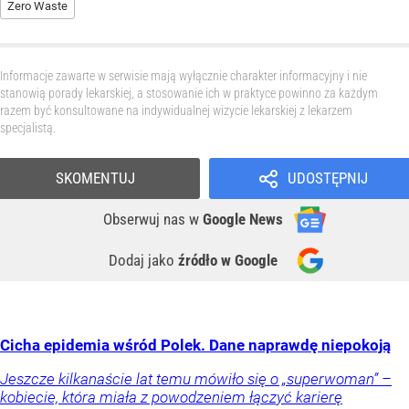
Zero Waste
Informacje zawarte w serwisie mają wyłącznie charakter informacyjny i nie
stanowią porady lekarskiej, a stosowanie ich w praktyce powinno za każdym
razem być konsultowane na indywidualnej wizycie lekarskiej z lekarzem
specjalistą.
SKOMENTUJ
UDOSTĘPNIJ
Obserwuj nas
w
Google News
Dodaj jako
źródło w Google
Cicha epidemia wśród Polek. Dane naprawdę niepokoją
Jeszcze kilkanaście lat temu mówiło się o „superwoman” –
kobiecie, która miała z powodzeniem łączyć karierę