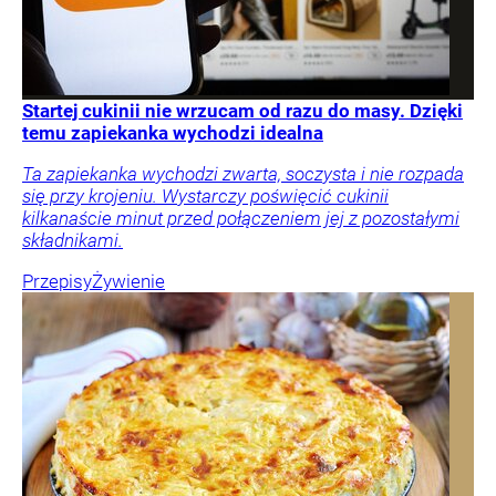
Startej cukinii nie wrzucam od razu do masy. Dzięki
temu zapiekanka wychodzi idealna
Ta zapiekanka wychodzi zwarta, soczysta i nie rozpada
się przy krojeniu. Wystarczy poświęcić cukinii
kilkanaście minut przed połączeniem jej z pozostałymi
składnikami.
Przepisy
Żywienie