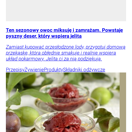
Ten sezonowy owoc miksuję i zamrażam. Powstaje
pyszny deser, który wspiera jelita
Zamiast kupować przesłodzone lody, przygotuj domową
przekąskę, która obłędnie smakuje i realnie wspiera
układ pokarmowy. Jelita ci za nią podziękują.
Przepisy
Żywienie
Produkty
Składniki odżywcze