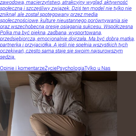
zawodową, macierzyństwo, atrakcyjny wygląd, aktywność
społeczną i szczęśliwy związek. Dziś ten model nie tylko nie
zniknął, ale został spotęgowany przez media
społecznościowe, kulturę nieustannego porównywania się
oraz wszechobecną presję osiągania sukcesu. Współczesna
Polka ma być piękna, zadbana, wysportowana,
przedsiębiorcza, emocjonalnie dojrzała. Ma być dobrą matką,
partnerką i przyjaciółką. A jeśli nie spełnia wszystkich tych
oczekiwań, często sama staje się swoim najsurowszym
sędzią.
Opinie i komentarze
Życie
Psychologia
Tylko u Nas