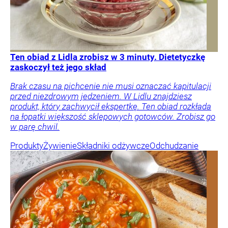
Ten obiad z Lidla zrobisz w 3 minuty. Dietetyczkę
zaskoczył też jego skład
Brak czasu na pichcenie nie musi oznaczać kapitulacji
przed niezdrowym jedzeniem. W Lidlu znajdziesz
produkt, który zachwycił ekspertkę. Ten obiad rozkłada
na łopatki większość sklepowych gotowców. Zrobisz go
w parę chwil.
Produkty
Żywienie
Składniki odżywcze
Odchudzanie