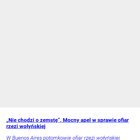
„Nie chodzi o zemstę”. Mocny apel w sprawie ofiar
rzezi wołyńskiej
W Buenos Aires potomkowie ofiar rzezi wołyńskiej