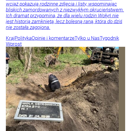
wciąż pokazują rodzinne zdjęcia i listy, wspominając
bliskich zamordowanych z niezwykłym okrucieństwem.
Ich dramat przypomina, że dla wielu rodzin Wołyń nie
jest historią zamkniętą, lecz bolesną raną, która do dziś
nie została zagojona.
Kraj
Polityka
Opinie i komentarze
Tylko u Nas
Tygodnik
Wprost