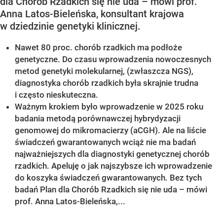
dla Chorób Rzadkich się nie uda – mówi prof.
Anna Latos-Bieleńska, konsultant krajowa
w dziedzinie genetyki klinicznej.
Nawet 80 proc. chorób rzadkich ma podłoże
genetyczne. Do czasu wprowadzenia nowoczesnych
metod genetyki molekularnej, (zwłaszcza NGS),
diagnostyka chorób rzadkich była skrajnie trudna
i często nieskuteczna.
Ważnym krokiem było wprowadzenie w 2025 roku
badania metodą porównawczej hybrydyzacji
genomowej do mikromacierzy (aCGH). Ale na liście
świadczeń gwarantowanych wciąż nie ma badań
najważniejszych dla diagnostyki genetycznej chorób
rzadkich. Apeluję o jak najszybsze ich wprowadzenie
do koszyka świadczeń gwarantowanych. Bez tych
badań Plan dla Chorób Rzadkich się nie uda – mówi
prof. Anna Latos-Bieleńska,...