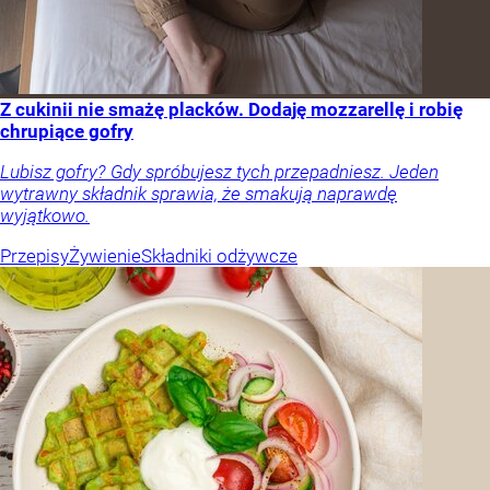
Z cukinii nie smażę placków. Dodaję mozzarellę i robię
chrupiące gofry
Lubisz gofry? Gdy spróbujesz tych przepadniesz. Jeden
wytrawny składnik sprawia, że smakują naprawdę
wyjątkowo.
Przepisy
Żywienie
Składniki odżywcze