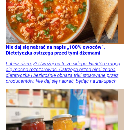
Nie daj się nabrać na napis „100% owoców”.
Dietetyczka ostrzega przed tymi dżemami
Lubisz dżemy? Uważaj na te ze sklepu. Niektóre mogą
cię mocno rozczarować. Ostrzega przed nimi znana
dietetyczka i bezlitośnie obnaża triki stosowane przez
producentów. Nie daj się nabrać, będąc na zakupach.