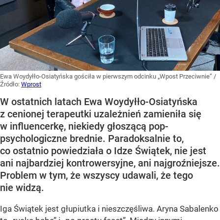
Ewa Woydyłło-Osiatyńska gościła w pierwszym odcinku „Wpost Przeciwnie”
/
Źródło:
Wprost
W ostatnich latach Ewa Woydyłło-Osiatyńska
z cenionej terapeutki uzależnień zamieniła się
w influencerkę, niekiedy głoszącą pop-
psychologiczne brednie. Paradoksalnie to,
co ostatnio powiedziała o Idze Świątek, nie jest
ani najbardziej kontrowersyjne, ani najgroźniejsze.
Problem w tym, że wszyscy udawali, że tego
nie widzą.
Iga Świątek jest głupiutka i nieszczęśliwa. Aryna Sabalenko