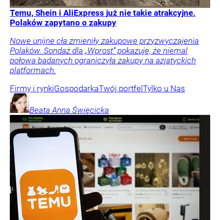
Temu, Shein i AliExpress już nie takie atrakcyjne.
Polaków zapytano o zakupy
Nowe unijne cła zmieniły zakupowe przyzwyczajenia
Polaków. Sondaż dla „Wprost” pokazuje, że niemal
połowa badanych ograniczyła zakupy na azjatyckich
platformach.
Firmy i rynki
Gospodarka
Twój portfel
Tylko u Nas
Beata Anna
Święcicka