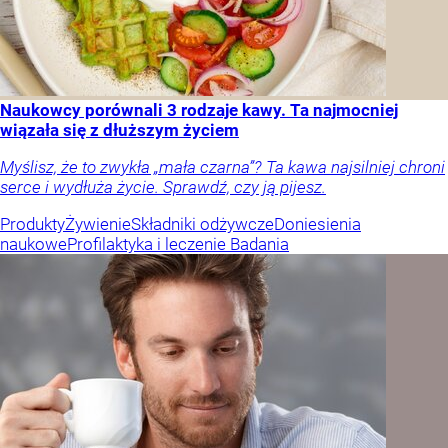
Naukowcy porównali 3 rodzaje kawy. Ta najmocniej
wiązała się z dłuższym życiem
Myślisz, że to zwykła „mała czarna”? Ta kawa najsilniej chroni
serce i wydłuża życie. Sprawdź, czy ją pijesz.
Produkty
Żywienie
Składniki odżywcze
Doniesienia
naukowe
Profilaktyka i leczenie
Badania