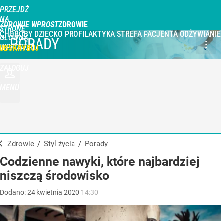
PRZEJDŹ
NA
ZDROWIE WPROST
STRONĘ
CHOROBY
DZIECKO
PROFILAKTYKA
STREFA PACJENTA
ODŻYWIANIE
GŁÓWNĄ
PORADY
WPROST.PL
UBSKRYBUJ
ZALOGUJ
MENU
Zdrowie
/
Styl życia
/
Porady
Codzienne nawyki, które najbardziej
niszczą środowisko
Dodano:
24
kwietnia
2020
14:30