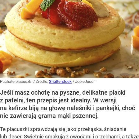
Puchate placuszki
/ Źródło:
Shutterstock
/
JopieJusuf
Jeśli masz ochotę na pyszne, delikatne placki
z patelni, ten przepis jest idealny. W wersji
na kefirze biją na głowę naleśniki i pankejki, choć
nie zawierają grama mąki pszennej.
Te placuszki sprawdzają się jako przekąska, śniadanie
lub deser. Świetnie smakują z owocami i orzechami, a także