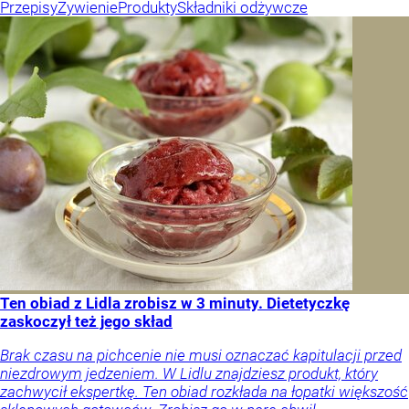
Przepisy
Żywienie
Produkty
Składniki odżywcze
Ten obiad z Lidla zrobisz w 3 minuty. Dietetyczkę
zaskoczył też jego skład
Brak czasu na pichcenie nie musi oznaczać kapitulacji przed
niezdrowym jedzeniem. W Lidlu znajdziesz produkt, który
zachwycił ekspertkę. Ten obiad rozkłada na łopatki większość