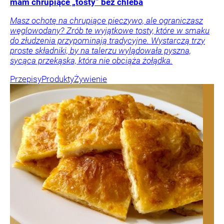
mam chrupiące „tosty” bez chleba
Masz ochotę na chrupiące pieczywo, ale ograniczasz
węglowodany? Zrób te wyjątkowe tosty, które w smaku
do złudzenia przypominają tradycyjne. Wystarczą trzy
proste składniki, by na talerzu wylądowała pyszna,
sycąca przekąska, która nie obciąża żołądka.
Przepisy
Produkty
Żywienie