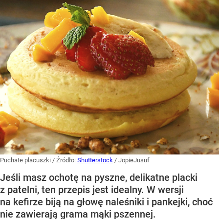
Puchate placuszki
/ Źródło:
Shutterstock
/
JopieJusuf
Jeśli masz ochotę na pyszne, delikatne placki
z patelni, ten przepis jest idealny. W wersji
na kefirze biją na głowę naleśniki i pankejki, choć
nie zawierają grama mąki pszennej.