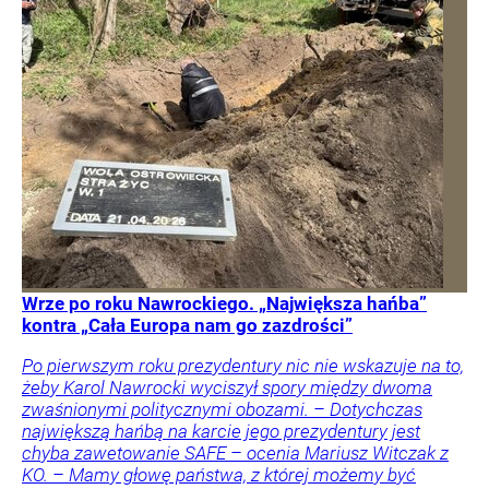
Wrze po roku Nawrockiego. „Największa hańba”
kontra „Cała Europa nam go zazdrości”
Po pierwszym roku prezydentury nic nie wskazuje na to,
żeby Karol Nawrocki wyciszył spory między dwoma
zwaśnionymi politycznymi obozami. – Dotychczas
największą hańbą na karcie jego prezydentury jest
chyba zawetowanie SAFE – ocenia Mariusz Witczak z
KO. – Mamy głowę państwa, z której możemy być