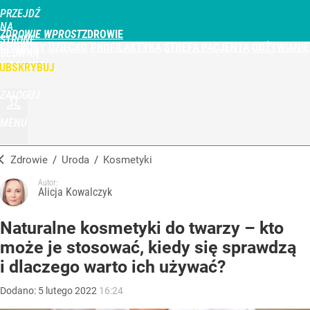
PRZEJDŹ
NA
ZDROWIE WPROST
STRONĘ
CHOROBY
DZIECKO
PROFILAKTYKA
STREFA PACJENTA
ODŻYWIANIE
GŁÓWNĄ
WPROST.PL
UBSKRYBUJ
ZALOGUJ
MENU
Zdrowie
/
Uroda
/
Kosmetyki
Autor:
Alicja Kowalczyk
Naturalne kosmetyki do twarzy – kto
może je stosować, kiedy się sprawdzą
i dlaczego warto ich używać?
Dodano:
5
lutego
2022
16:24