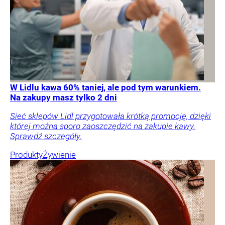
W Lidlu kawa 60% taniej, ale pod tym warunkiem.
Na zakupy masz tylko 2 dni
Sieć sklepów Lidl przygotowała krótką promocję, dzięki
której można sporo zaoszczędzić na zakupie kawy.
Sprawdź szczegóły.
Produkty
Żywienie