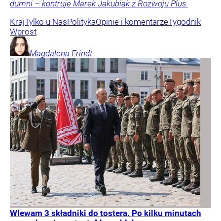
dumni – kontruje Marek Jakubiak z Rozwoju Plus.
Kraj
Tylko u Nas
Polityka
Opinie i komentarze
Tygodnik
Wprost
Magdalena
Frindt
Wlewam 3 składniki do tostera. Po kilku minutach