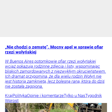
„Nie chodzi o zemstę”. Mocny apel w sprawie ofiar
rzezi wołyńskiej
W Buenos Aires potomkowie ofiar rzezi wołyńskiej
wciąż pokazują rodzinne zdjęcia i listy, wspominając
bliskich zamordowanych z niezwykłym okrucieństwem.
Ich dramat przypomina, że dla wielu rodzin Wołyń nie
jest historią zamkniętą, lecz bolesną raną, która do dziś
nie została zagojona.
Kraj
Polityka
Opinie i komentarze
Tylko u Nas
Tygodnik
Wprost