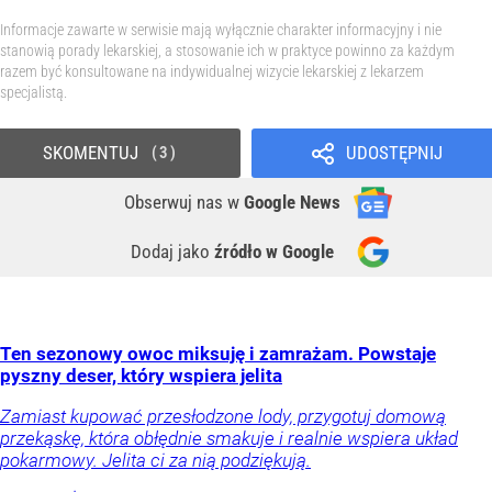
Informacje zawarte w serwisie mają wyłącznie charakter informacyjny i nie
stanowią porady lekarskiej, a stosowanie ich w praktyce powinno za każdym
razem być konsultowane na indywidualnej wizycie lekarskiej z lekarzem
specjalistą.
SKOMENTUJ
UDOSTĘPNIJ
3
Obserwuj nas
w
Google News
Dodaj jako
źródło w Google
Ten sezonowy owoc miksuję i zamrażam. Powstaje
pyszny deser, który wspiera jelita
Zamiast kupować przesłodzone lody, przygotuj domową
przekąskę, która obłędnie smakuje i realnie wspiera układ
pokarmowy. Jelita ci za nią podziękują.