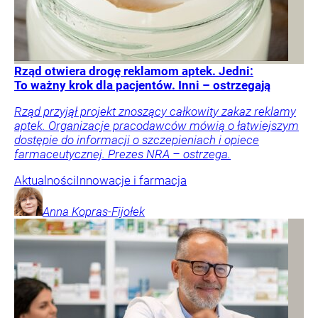
Rząd otwiera drogę reklamom aptek. Jedni:
To ważny krok dla pacjentów. Inni – ostrzegają
Rząd przyjął projekt znoszący całkowity zakaz reklamy
aptek. Organizacje pracodawców mówią o łatwiejszym
dostępie do informacji o szczepieniach i opiece
farmaceutycznej. Prezes NRA – ostrzega.
Aktualności
Innowacje i farmacja
Anna
Kopras-Fijołek