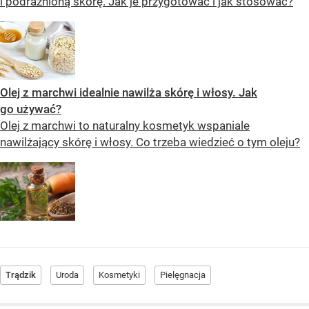
i podrażnioną skórę. Jak je przygotować i jak stosować?
Olej z marchwi idealnie nawilża skórę i włosy. Jak
go używać?
Olej z marchwi to naturalny kosmetyk wspaniale
nawilżający skórę i włosy. Co trzeba wiedzieć o tym oleju?
Trądzik
Uroda
Kosmetyki
Pielęgnacja