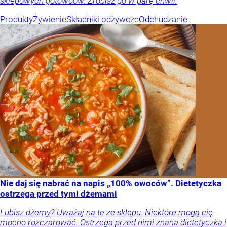
sklepowych gotowców. Zrobisz go w parę chwil.
Produkty
Żywienie
Składniki odżywcze
Odchudzanie
Nie daj się nabrać na napis „100% owoców”. Dietetyczka
ostrzega przed tymi dżemami
Lubisz dżemy? Uważaj na te ze sklepu. Niektóre mogą cię
mocno rozczarować. Ostrzega przed nimi znana dietetyczka i