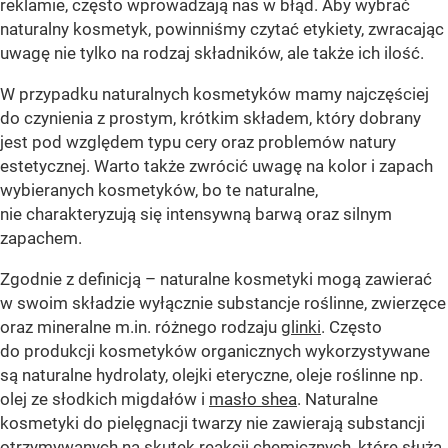
reklamie, często wprowadzają nas w błąd. Aby wybrać
naturalny kosmetyk, powinniśmy czytać etykiety, zwracając
uwagę nie tylko na rodzaj składników, ale także ich ilość.
W przypadku naturalnych kosmetyków mamy najczęściej
do czynienia z prostym, krótkim składem, który dobrany
jest pod względem typu cery oraz problemów natury
estetycznej. Warto także zwrócić uwagę na kolor i zapach
wybieranych kosmetyków, bo te naturalne,
nie charakteryzują się intensywną barwą oraz silnym
zapachem.
Zgodnie z definicją – naturalne kosmetyki mogą zawierać
w swoim składzie wyłącznie substancje roślinne, zwierzęce
oraz mineralne m.in. różnego rodzaju
glinki
. Często
do produkcji kosmetyków organicznych wykorzystywane
są naturalne hydrolaty, olejki eteryczne, oleje roślinne np.
olej ze słodkich migdałów i
masło shea
. Naturalne
kosmetyki do pielęgnacji twarzy nie zawierają substancji
otrzymywanych na skutek reakcji chemicznych, które służą