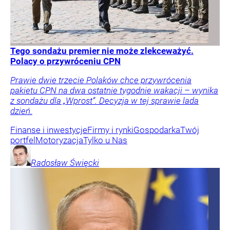
Tego sondażu premier nie może zlekceważyć.
Polacy o przywróceniu CPN
Prawie dwie trzecie Polaków chce przywrócenia
pakietu CPN na dwa ostatnie tygodnie wakacji – wynika
z sondażu dla „Wprost”. Decyzja w tej sprawie lada
dzień.
Finanse i inwestycje
Firmy i rynki
Gospodarka
Twój
portfel
Motoryzacja
Tylko u Nas
Radosław
Święcki