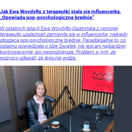
Jak Ewa Woydyłło z terapeutki stała się influencerką.
„Opowiada pop-psychologiczne brednie”
W ostatnich latach Ewa Woydyłło-Osiatyńska z cenionej
terapeutki uzależnień zamieniła się w influencerkę, niekiedy
głoszącą pop-psychologiczne brednie. Paradoksalnie to, co
ostatnio powiedziała o Idze Świątek, nie jest ani najbardziej
kontrowersyjne, ani najgroźniejsze. Problem w tym, że
wszyscy udawali, że tego nie widzą.