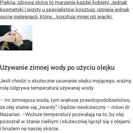
Piękna, zdrowa skóra to marzenie każdej kobiety. Jednak
kosmetyki i wizyty u specjalistów kosztują. Istnieją jednak
opcje pielęgnacji, które... kosztują mniej niż waciki.
Używanie zimnej wody po użyciu olejku
Jeśli chodzi o skuteczne usuwanie olejku myjącego, ważną
rolę odgrywa temperatura używanej wody.
– Im zimniejsza woda, tym większe prawdopodobieństwo,
że olej stanie się „twardy” i będzie nieskuteczny – mówi dr
Nazarian. –Wyższe temperatury pozwalają na to, by olej
pozostał w stanie ciekłym i skuteczniej łączył się z olejami
i brudem na naszej skórze.