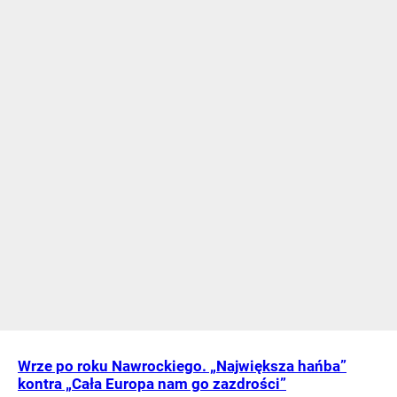
Wrze po roku Nawrockiego. „Największa hańba”
kontra „Cała Europa nam go zazdrości”