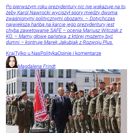
Po pierwszym roku prezydentury nic nie wskazuje na to,
żeby Karol Nawrocki wyciszył spory między dwoma
zwaśnionymi politycznymi obozami. – Dotychczas
największą hańbą na karcie jego prezydentury jest
chyba zawetowanie SAFE – ocenia Mariusz Witczak z
KO. – Mamy głowę państwa, z której możemy być
dumni – kontruje Marek Jakubiak z Rozwoju Plus.
Kraj
Tylko u Nas
Polityka
Opinie i komentarze
Magdalena
Frindt