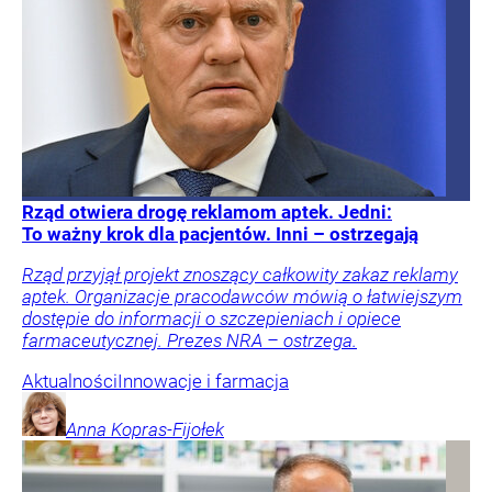
Rząd otwiera drogę reklamom aptek. Jedni:
To ważny krok dla pacjentów. Inni – ostrzegają
Rząd przyjął projekt znoszący całkowity zakaz reklamy
aptek. Organizacje pracodawców mówią o łatwiejszym
dostępie do informacji o szczepieniach i opiece
farmaceutycznej. Prezes NRA – ostrzega.
Aktualności
Innowacje i farmacja
Anna
Kopras-Fijołek