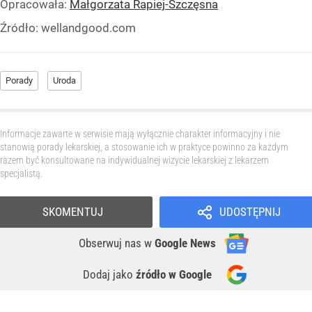
Opracowała:
Małgorzata Rapiej-Szczęsna
Źródło:
wellandgood.com
Porady
Uroda
Informacje zawarte w serwisie mają wyłącznie charakter informacyjny i nie
stanowią porady lekarskiej, a stosowanie ich w praktyce powinno za każdym
razem być konsultowane na indywidualnej wizycie lekarskiej z lekarzem
specjalistą.
SKOMENTUJ
UDOSTĘPNIJ
Obserwuj nas
w
Google News
Dodaj jako
źródło w Google