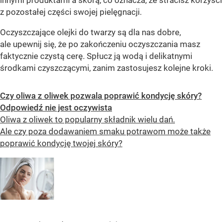
innymi produktami a skórą, co oznacza, że stracisz korzyści
z pozostałej części swojej pielęgnacji.
Oczyszczające olejki do twarzy są dla nas dobre,
ale upewnij się, że po zakończeniu oczyszczania masz
faktycznie czystą cerę. Spłucz ją wodą i delikatnymi
środkami czyszczącymi, zanim zastosujesz kolejne kroki.
Czy oliwa z oliwek pozwala poprawić kondycję skóry?
Odpowiedź nie jest oczywista
Oliwa z oliwek to popularny składnik wielu dań.
Ale czy poza dodawaniem smaku potrawom może także
poprawić kondycję twojej skóry?