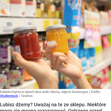
Kobieta trzyma w rękach dwa słoiki dżemu, zdjęcie ilustracyjne
/ Źródło:
Shutterstock
/
Tavarius
Lubisz dżemy? Uważaj na te ze sklepu. Niektóre
mogą cię mocno rozczarować. Ostrzega przed