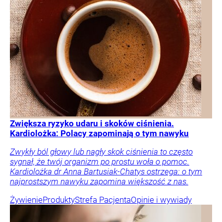
Zwiększa ryzyko udaru i skoków ciśnienia.
Kardiolożka: Polacy zapominają o tym nawyku
Zwykły ból głowy lub nagły skok ciśnienia to często
sygnał, że twój organizm po prostu woła o pomoc.
Kardiolożka dr Anna Bartusiak-Chatys ostrzega: o tym
najprostszym nawyku zapomina większość z nas.
Żywienie
Produkty
Strefa Pacjenta
Opinie i wywiady