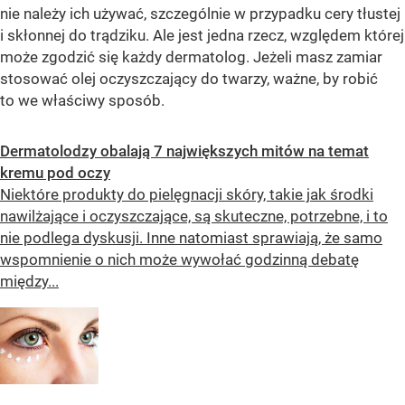
nie należy ich używać, szczególnie w przypadku cery tłustej
i skłonnej do trądziku. Ale jest jedna rzecz, względem której
może zgodzić się każdy dermatolog. Jeżeli masz zamiar
stosować olej oczyszczający do twarzy, ważne, by robić
to we właściwy sposób.
Dermatolodzy obalają 7 największych mitów na temat
kremu pod oczy
Niektóre produkty do pielęgnacji skóry, takie jak środki
nawilżające i oczyszczające, są skuteczne, potrzebne, i to
nie podlega dyskusji. Inne natomiast sprawiają, że samo
wspomnienie o nich może wywołać godzinną debatę
między...