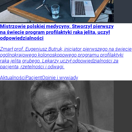
Mistrzowie polskiej medycyny. Stworzył pierwszy
na świecie program profilaktyki raka jelita, uczył
odpowiedzialności
Zmarł prof. Eugeniusz Butruk, inicjator pierwszego na świecie
ogólnokrajowego kolonoskopowego programu profilaktyki
raka jelita grubego. Lekarzy uczył odpowiedzialności za
pacjenta, rzetelności i odwagi.
Aktualności
Pacjent
Opinie i wywiady