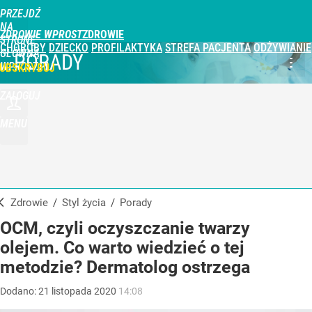
PRZEJDŹ
NA
ZDROWIE WPROST
STRONĘ
CHOROBY
DZIECKO
PROFILAKTYKA
STREFA PACJENTA
ODŻYWIANIE
GŁÓWNĄ
PORADY
WPROST.PL
UBSKRYBUJ
ZALOGUJ
MENU
Zdrowie
/
Styl życia
/
Porady
OCM, czyli oczyszczanie twarzy
olejem. Co warto wiedzieć o tej
metodzie? Dermatolog ostrzega
Dodano:
21
listopada
2020
14:08