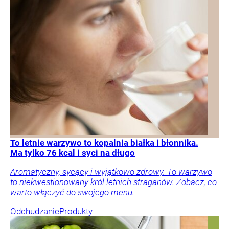
To letnie warzywo to kopalnia białka i błonnika.
Ma tylko 76 kcal i syci na długo
Aromatyczny, sycący i wyjątkowo zdrowy. To warzywo
to niekwestionowany król letnich straganów. Zobacz, co
warto włączyć do swojego menu.
Odchudzanie
Produkty