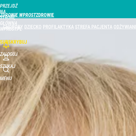
PRZEJDŹ
Udostępnij
0
Skomentuj
NA
ZDROWIE WPROST
STRONĘ
GŁÓWNĄ
CHOROBY
DZIECKO
PROFILAKTYKA
STREFA PACJENTA
ODŻYWIAN
WPROST.PL
SUBSKRYBUJ
ZALOGUJ
SZUKAJ
MENU