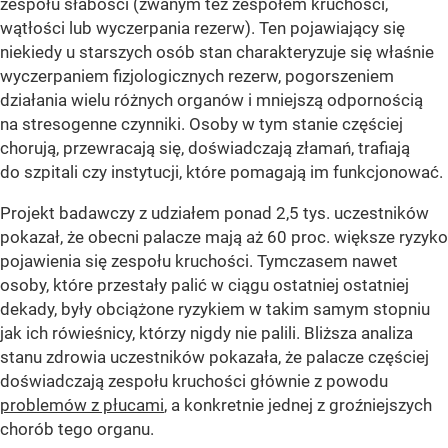
zespołu słabości (zwanym też zespołem kruchości,
wątłości lub wyczerpania rezerw). Ten pojawiający się
niekiedy u starszych osób stan charakteryzuje się właśnie
wyczerpaniem fizjologicznych rezerw, pogorszeniem
działania wielu różnych organów i mniejszą odpornością
na stresogenne czynniki. Osoby w tym stanie częściej
chorują, przewracają się, doświadczają złamań, trafiają
do szpitali czy instytucji, które pomagają im funkcjonować.
Projekt badawczy z udziałem ponad 2,5 tys. uczestników
pokazał, że obecni palacze mają aż 60 proc. większe ryzyko
pojawienia się zespołu kruchości. Tymczasem nawet
osoby, które przestały palić w ciągu ostatniej ostatniej
dekady, były obciążone ryzykiem w takim samym stopniu
jak ich rówieśnicy, którzy nigdy nie palili. Bliższa analiza
stanu zdrowia uczestników pokazała, że palacze częściej
doświadczają zespołu kruchości głównie z powodu
problemów z płucami
, a konkretnie jednej z groźniejszych
chorób tego organu.