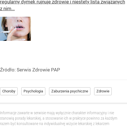
regularny dymek rujnuje zdrowie i niestety lista związanych
z nim...
Źródło:
Serwis Zdrowie PAP
Choroby
Psychologia
Zaburzenia psychiczne
Zdrowie
Informacje zawarte w serwisie mają wyłącznie charakter informacyjny i nie
stanowią porady lekarskiej, a stosowanie ich w praktyce powinno za każdym
razem być konsultowane na indywidualnej wizycie lekarskiej z lekarzem