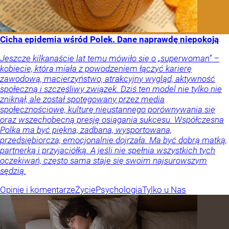
Cicha epidemia wśród Polek. Dane naprawdę niepokoją
Jeszcze kilkanaście lat temu mówiło się o „superwoman” –
kobiecie, która miała z powodzeniem łączyć karierę
zawodową, macierzyństwo, atrakcyjny wygląd, aktywność
społeczną i szczęśliwy związek. Dziś ten model nie tylko nie
zniknął, ale został spotęgowany przez media
społecznościowe, kulturę nieustannego porównywania się
oraz wszechobecną presję osiągania sukcesu. Współczesna
Polka ma być piękna, zadbana, wysportowana,
przedsiębiorcza, emocjonalnie dojrzała. Ma być dobrą matką,
partnerką i przyjaciółką. A jeśli nie spełnia wszystkich tych
oczekiwań, często sama staje się swoim najsurowszym
sędzią.
Opinie i komentarze
Życie
Psychologia
Tylko u Nas