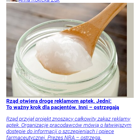
Rząd otwiera drogę reklamom aptek. Jedni:
To ważny krok dla pacjentów. Inni – ostrzegają
Rząd przyjął projekt znoszący całkowity zakaz reklamy
aptek. Organizacje pracodawców mówią o łatwiejszym
dostępie do informacji o szczepieniach i opiece
farmaceutycznej. Prezes NRA – ostrzega.