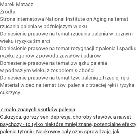
Marek Matacz
Źródła:
Strona internetowa National Institute on Aging na temat
rzucania palenia w późniejszym wieku
Doniesienie prasowe na temat rzucania palenia w późnym
wieku i ryzyka śmierci
Doniesienie prasowe na temat rezygnacji z palenia i spadku
ryzyka zgonów z powodu zawałów i udarów
Doniesienie prasowe na temat związku palenia
w podeszłym wieku z zespołem słabości
Doniesienie prasowe na temat tzw. palenia z trzeciej ręki
Materiał wideo na temat tzw. palenia z trzeciej ręki i ryzyka
cukrzycy
7 mało znanych skutków palenia
Cukrzyca, gorszy sen, depresja, choroby stawów, a nawet
psychozy - to tylko niektóre mniej znane, potencjalne efekty
palenia tytoniu. Naukowcy cały czas sprawdzają, jak