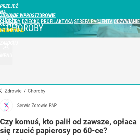
PRZEJDŹ
NA
ZDROWIE WPROST
STRONĘ
CHOROBY
DZIECKO
PROFILAKTYKA
STREFA PACJENTA
ODŻYWIANIE
GŁÓWNĄ
CHOROBY
WPROST.PL
UBSKRYBUJ
ZALOGUJ
MENU
Zdrowie
/
Choroby
Serwis Zdrowie PAP
Czy komuś, kto palił od zawsze, opłaca
się rzucić papierosy po 60-ce?