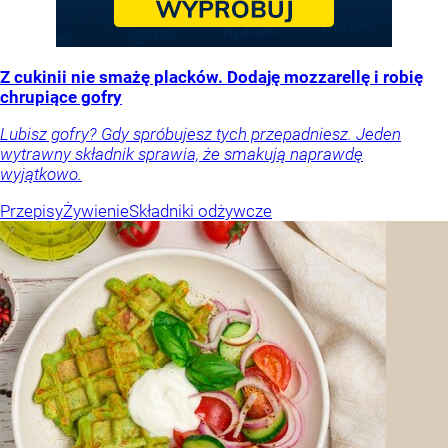
Z cukinii nie smażę placków. Dodaję mozzarellę i robię
chrupiące gofry
Lubisz gofry? Gdy spróbujesz tych przepadniesz. Jeden
wytrawny składnik sprawia, że smakują naprawdę
wyjątkowo.
Przepisy
Żywienie
Składniki odżywcze