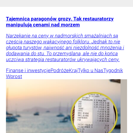
Tajemnica paragonów grozy. Tak restauratorzy
manipulują cenami nad morzem
Narzekanie na ceny w nadmorskich smażalniach są
częścią naszego wakacyjnego folkloru. Jednak to nie
głupota turystów, naiwność ani niezdolność mnożenia i
dodawania do stu. To przemyślana, ale nie do końca
uczciwa strategia restauratorów ukrywających ceny.
Finanse i inwestycje
Podróże
Kraj
Tylko u Nas
Tygodnik
Wprost