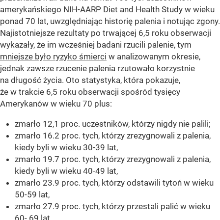
amerykańskiego NIH-AARP Diet and Health Study w wieku
ponad 70 lat, uwzględniając historię palenia i notując zgony.
Najistotniejsze rezultaty po trwającej 6,5 roku obserwacji
wykazały, że im wcześniej badani rzucili palenie, tym
mniejsze było ryzyko śmierci
w analizowanym okresie,
jednak zawsze rzucenie palenia rzutowało korzystnie
na długość życia. Oto statystyka, która pokazuje,
że w trakcie 6,5 roku obserwacji spośród tysięcy
Amerykanów w wieku 70 plus:
zmarło 12,1 proc. uczestników, którzy nigdy nie palili;
zmarło 16.2 proc. tych, którzy zrezygnowali z palenia,
kiedy byli w wieku 30-39 lat,
zmarło 19.7 proc. tych, którzy zrezygnowali z palenia,
kiedy byli w wieku 40-49 lat,
zmarło 23.9 proc. tych, którzy odstawili tytoń w wieku
50-59 lat,
zmarło 27.9 proc. tych, którzy przestali palić w wieku
60- 69 lat.