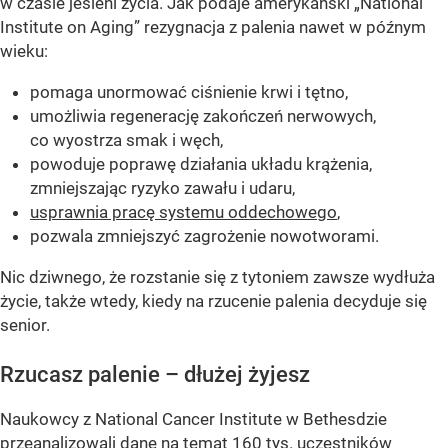
w czasie jesieni życia. Jak podaje amerykański „National
Institute on Aging” rezygnacja z palenia nawet w późnym
wieku:
pomaga unormować ciśnienie krwi i tętno,
umożliwia regenerację zakończeń nerwowych,
co wyostrza smak i węch,
powoduje poprawę działania układu krążenia,
zmniejszając ryzyko zawału i udaru,
usprawnia pracę systemu oddechowego
,
pozwala zmniejszyć zagrożenie nowotworami.
Nic dziwnego, że rozstanie się z tytoniem zawsze wydłuża
życie, także wtedy, kiedy na rzucenie palenia decyduje się
senior.
Rzucasz palenie – dłużej żyjesz
Naukowcy z National Cancer Institute w Bethesdzie
przeanalizowali dane na temat 160 tys. uczestników