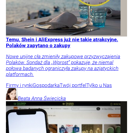
Temu, Shein i AliExpress już nie takie atrakcyjne.
Polaków zapytano o zakupy
Nowe unijne cła zmieniły zakupowe przyzwyczajenia
Polaków. Sondaż dla „Wprost” pokazuje, że niemal
połowa badanych ograniczyła zakupy na azjatyckich
platformach.
Firmy i rynki
Gospodarka
Twój portfel
Tylko u Nas
Beata Anna
Święcicka