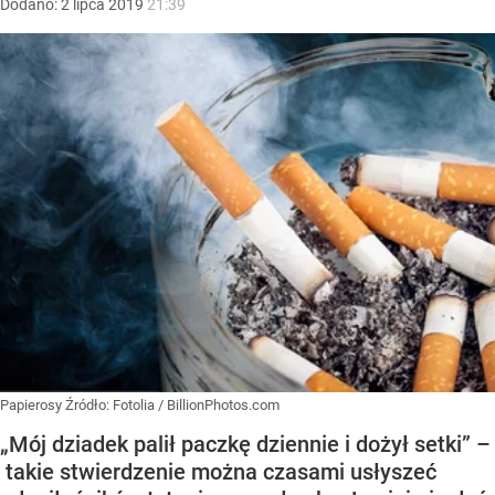
Dodano:
2
lipca
2019
21:39
Papierosy
Źródło:
Fotolia
/
BillionPhotos.com
„Mój dziadek palił paczkę dziennie i dożył setki” –
takie stwierdzenie można czasami usłyszeć