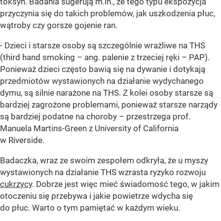
toksyn. Badania sugerują m.in., że tego typu ekspozycja
przyczynia się do takich problemów, jak uszkodzenia płuc,
wątroby czy gorsze gojenie ran.
- Dzieci i starsze osoby są szczególnie wrażliwe na THS
(third hand smoking – ang. palenie z trzeciej ręki – PAP).
Ponieważ dzieci często bawią się na dywanie i dotykają
przedmiotów wystawionych na działanie wydychanego
dymu, są silnie narażone na THS. Z kolei osoby starsze są
bardziej zagrożone problemami, ponieważ starsze narządy
są bardziej podatne na choroby – przestrzega prof.
Manuela Martins-Green z University of California
w Riverside.
Badaczka, wraz ze swoim zespołem odkryła, że u myszy
wystawionych na działanie THS wzrasta ryzyko rozwoju
cukrzycy
. Dobrze jest więc mieć świadomość tego, w jakim
otoczeniu się przebywa i jakie powietrze wdycha się
do płuc. Warto o tym pamiętać w każdym wieku.