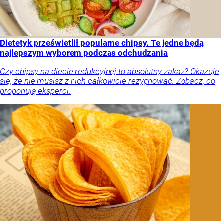
Dietetyk prześwietlił popularne chipsy. Te jedne będą
najlepszym wyborem podczas odchudzania
Czy chipsy na diecie redukcyjnej to absolutny zakaz? Okazuje
się, że nie musisz z nich całkowicie rezygnować. Zobacz, co
proponują eksperci.