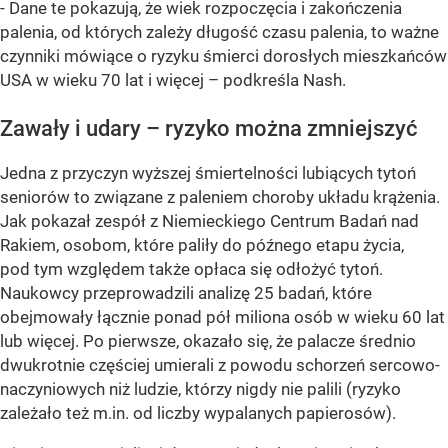
- Dane te pokazują, że wiek rozpoczęcia i zakończenia
palenia, od których zależy długość czasu palenia, to ważne
czynniki mówiące o ryzyku śmierci dorosłych mieszkańców
USA w wieku 70 lat i więcej – podkreśla Nash.
Zawały i udary – ryzyko można zmniejszyć
Jedna z przyczyn wyższej śmiertelności lubiących tytoń
seniorów to związane z paleniem choroby układu krążenia.
Jak pokazał zespół z Niemieckiego Centrum Badań nad
Rakiem, osobom, które paliły do późnego etapu życia,
pod tym względem także opłaca się odłożyć tytoń.
Naukowcy przeprowadzili analizę 25 badań, które
obejmowały łącznie ponad pół miliona osób w wieku 60 lat
lub więcej. Po pierwsze, okazało się, że palacze średnio
dwukrotnie częściej umierali z powodu schorzeń sercowo-
naczyniowych niż ludzie, którzy nigdy nie palili (ryzyko
zależało też m.in. od liczby wypalanych papierosów).