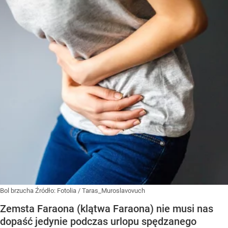
Bol brzucha
Źródło:
Fotolia
/
Taras_Muroslavovuch
Zemsta Faraona (klątwa Faraona) nie musi nas
dopaść jedynie podczas urlopu spędzanego