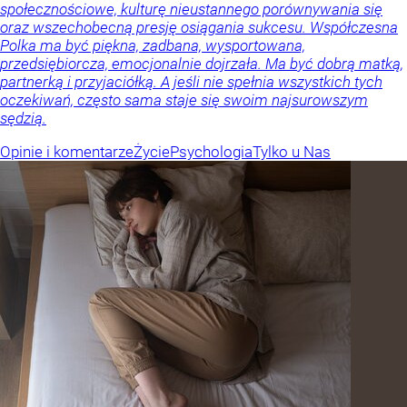
społecznościowe, kulturę nieustannego porównywania się
oraz wszechobecną presję osiągania sukcesu. Współczesna
Polka ma być piękna, zadbana, wysportowana,
przedsiębiorcza, emocjonalnie dojrzała. Ma być dobrą matką,
partnerką i przyjaciółką. A jeśli nie spełnia wszystkich tych
oczekiwań, często sama staje się swoim najsurowszym
sędzią.
Opinie i komentarze
Życie
Psychologia
Tylko u Nas