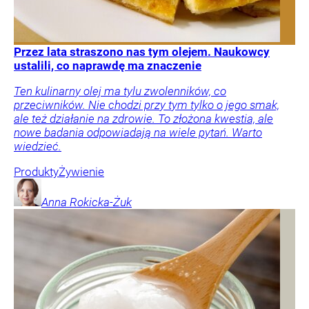
Przez lata straszono nas tym olejem. Naukowcy
ustalili, co naprawdę ma znaczenie
Ten kulinarny olej ma tylu zwolenników, co
przeciwników. Nie chodzi przy tym tylko o jego smak,
ale też działanie na zdrowie. To złożona kwestia, ale
nowe badania odpowiadają na wiele pytań. Warto
wiedzieć.
Produkty
Żywienie
Anna
Rokicka-Żuk