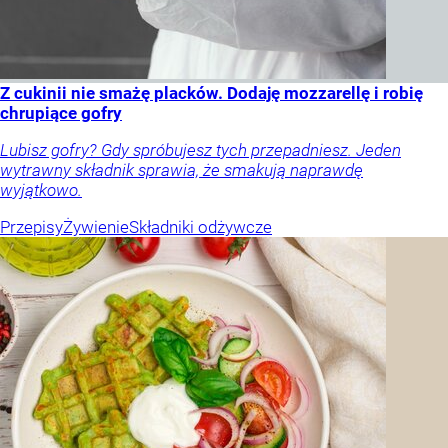
Z cukinii nie smażę placków. Dodaję mozzarellę i robię
chrupiące gofry
Lubisz gofry? Gdy spróbujesz tych przepadniesz. Jeden
wytrawny składnik sprawia, że smakują naprawdę
wyjątkowo.
Przepisy
Żywienie
Składniki odżywcze