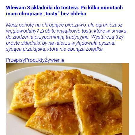
Wlewam 3 składniki do tostera. Po kilku minutach
mam chrupiące „tosty” bez chleba
Masz ochotę na chrupiące pieczywo, ale ograniczasz
węglowodany? Zrób te wyjątkowe tosty, które w smaku
do złudzenia przypominają tradycyjne. Wystarczą trzy
proste składniki, by na talerzu wylądowała pyszna,
sycąca przekąska, która nie obciąża żołądka.
Przepisy
Produkty
Żywienie