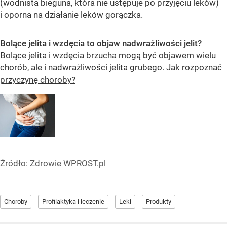
(wodnista bieguna, która nie ustępuje po przyjęciu leków)
i oporna na działanie leków gorączka.
Bolące jelita i wzdęcia to objaw nadwrażliwości jelit?
Bolące jelita i wzdęcia brzucha mogą być objawem wielu
chorób, ale i nadwrażliwości jelita grubego. Jak rozpoznać
przyczynę choroby?
Źródło:
Zdrowie WPROST.pl
Choroby
Profilaktyka i leczenie
Leki
Produkty