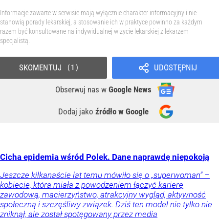
Informacje zawarte w serwisie mają wyłącznie charakter informacyjny i nie
stanowią porady lekarskiej, a stosowanie ich w praktyce powinno za każdym
razem być konsultowane na indywidualnej wizycie lekarskiej z lekarzem
specjalistą.
SKOMENTUJ
UDOSTĘPNIJ
1
Obserwuj nas
w
Google News
Dodaj jako
źródło w Google
Cicha epidemia wśród Polek. Dane naprawdę niepokoją
Jeszcze kilkanaście lat temu mówiło się o „superwoman” –
kobiecie, która miała z powodzeniem łączyć karierę
zawodową, macierzyństwo, atrakcyjny wygląd, aktywność
społeczną i szczęśliwy związek. Dziś ten model nie tylko nie
zniknął, ale został spotęgowany przez media