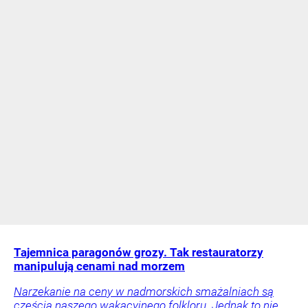
Tajemnica paragonów grozy. Tak restauratorzy
manipulują cenami nad morzem
Narzekanie na ceny w nadmorskich smażalniach są
częścią naszego wakacyjnego folkloru. Jednak to nie