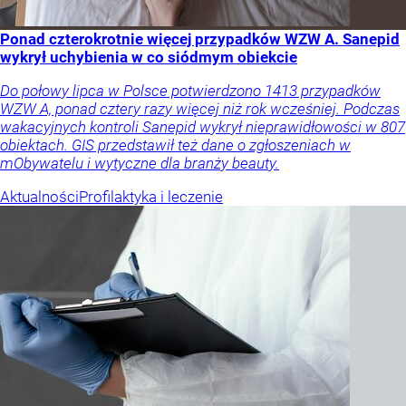
Ponad czterokrotnie więcej przypadków WZW A. Sanepid
wykrył uchybienia w co siódmym obiekcie
Do połowy lipca w Polsce potwierdzono 1413 przypadków
WZW A, ponad cztery razy więcej niż rok wcześniej. Podczas
wakacyjnych kontroli Sanepid wykrył nieprawidłowości w 807
obiektach. GIS przedstawił też dane o zgłoszeniach w
mObywatelu i wytyczne dla branży beauty.
Aktualności
Profilaktyka i leczenie