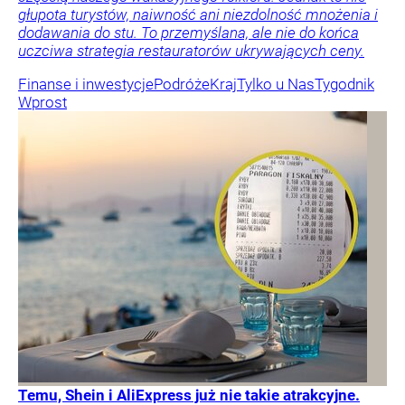
głupota turystów, naiwność ani niezdolność mnożenia i
dodawania do stu. To przemyślana, ale nie do końca
uczciwa strategia restauratorów ukrywających ceny.
Finanse i inwestycje
Podróże
Kraj
Tylko u Nas
Tygodnik
Wprost
Temu, Shein i AliExpress już nie takie atrakcyjne.