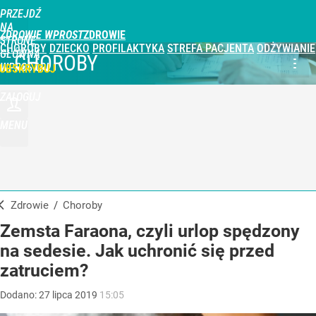
PRZEJDŹ
NA
ZDROWIE WPROST
STRONĘ
CHOROBY
DZIECKO
PROFILAKTYKA
STREFA PACJENTA
ODŻYWIANIE
GŁÓWNĄ
CHOROBY
WPROST.PL
UBSKRYBUJ
ZALOGUJ
MENU
Zdrowie
/
Choroby
Zemsta Faraona, czyli urlop spędzony
na sedesie. Jak uchronić się przed
zatruciem?
Dodano:
27
lipca
2019
15:05