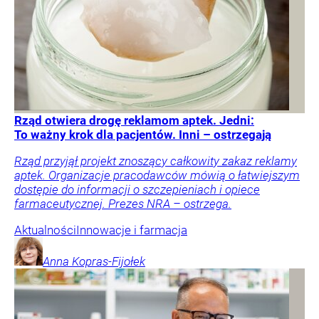
Rząd otwiera drogę reklamom aptek. Jedni:
To ważny krok dla pacjentów. Inni – ostrzegają
Rząd przyjął projekt znoszący całkowity zakaz reklamy
aptek. Organizacje pracodawców mówią o łatwiejszym
dostępie do informacji o szczepieniach i opiece
farmaceutycznej. Prezes NRA – ostrzega.
Aktualności
Innowacje i farmacja
Anna
Kopras-Fijołek