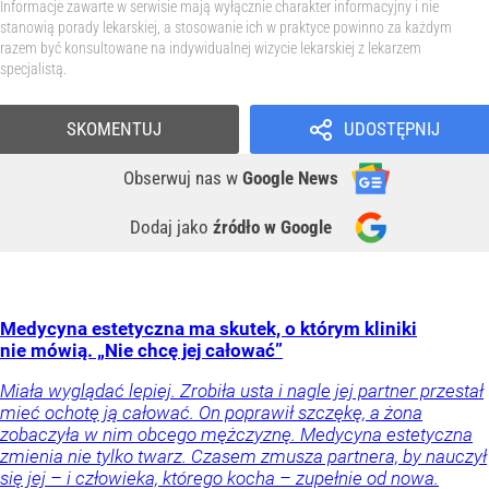
Informacje zawarte w serwisie mają wyłącznie charakter informacyjny i nie
stanowią porady lekarskiej, a stosowanie ich w praktyce powinno za każdym
razem być konsultowane na indywidualnej wizycie lekarskiej z lekarzem
specjalistą.
SKOMENTUJ
UDOSTĘPNIJ
Obserwuj nas
w
Google News
Dodaj jako
źródło w Google
Medycyna estetyczna ma skutek, o którym kliniki
nie mówią. „Nie chcę jej całować”
Miała wyglądać lepiej. Zrobiła usta i nagle jej partner przestał
mieć ochotę ją całować. On poprawił szczękę, a żona
zobaczyła w nim obcego mężczyznę. Medycyna estetyczna
zmienia nie tylko twarz. Czasem zmusza partnera, by nauczył
się jej – i człowieka, którego kocha – zupełnie od nowa.