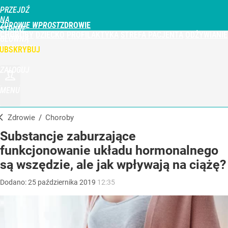
PRZEJDŹ
NA
ZDROWIE WPROST
STRONĘ
CHOROBY
DZIECKO
PROFILAKTYKA
STREFA PACJENTA
ODŻYWIANIE
GŁÓWNĄ
WPROST.PL
UBSKRYBUJ
ZALOGUJ
MENU
Zdrowie
/
Choroby
Substancje zaburzające
funkcjonowanie układu hormonalnego
są wszędzie, ale jak wpływają na ciążę?
Dodano:
25
października
2019
12:35