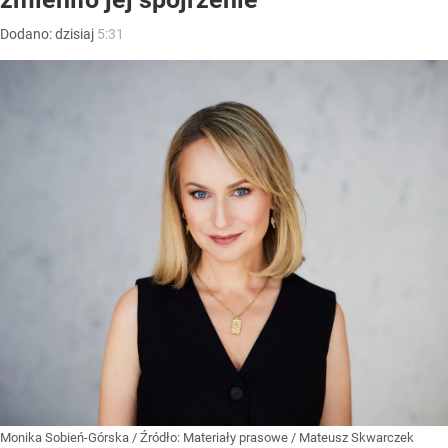
Dodano:
dzisiaj
5:31
Monika Sobień-Górska
/ Źródło:
Materiały prasowe
/
Mateusz Skwarczek