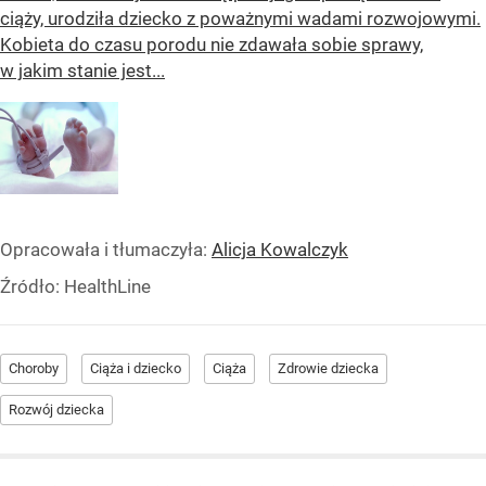
ciąży, urodziła dziecko z poważnymi wadami rozwojowymi.
Kobieta do czasu porodu nie zdawała sobie sprawy,
w jakim stanie jest...
Opracowała i tłumaczyła:
Alicja Kowalczyk
Źródło:
HealthLine
Choroby
Ciąża i dziecko
Ciąża
Zdrowie dziecka
Rozwój dziecka