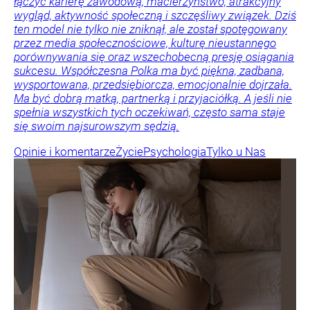
łączyć karierę zawodową, macierzyństwo, atrakcyjny
wygląd, aktywność społeczną i szczęśliwy związek. Dziś
ten model nie tylko nie zniknął, ale został spotęgowany
przez media społecznościowe, kulturę nieustannego
porównywania się oraz wszechobecną presję osiągania
sukcesu. Współczesna Polka ma być piękna, zadbana,
wysportowana, przedsiębiorcza, emocjonalnie dojrzała.
Ma być dobrą matką, partnerką i przyjaciółką. A jeśli nie
spełnia wszystkich tych oczekiwań, często sama staje
się swoim najsurowszym sędzią.
Opinie i komentarze
Życie
Psychologia
Tylko u Nas