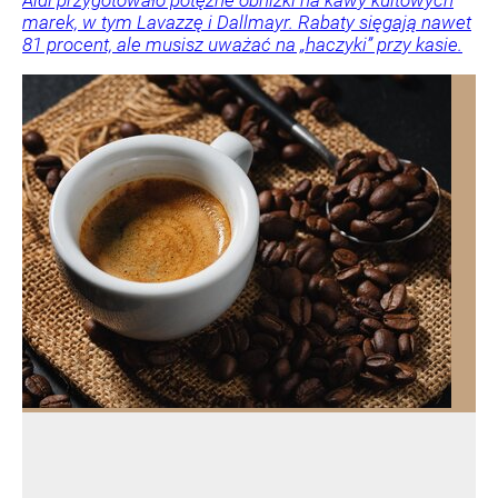
marek, w tym Lavazzę i Dallmayr. Rabaty sięgają nawet
81 procent, ale musisz uważać na „haczyki” przy kasie.