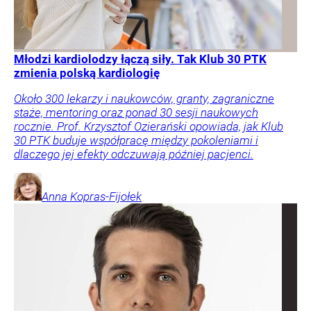
Młodzi kardiolodzy łączą siły. Tak Klub 30 PTK
zmienia polską kardiologię
Około 300 lekarzy i naukowców, granty, zagraniczne
staże, mentoring oraz ponad 30 sesji naukowych
rocznie. Prof. Krzysztof Ozierański opowiada, jak Klub
30 PTK buduje współpracę między pokoleniami i
dlaczego jej efekty odczuwają później pacjenci.
Anna
Kopras-Fijołek