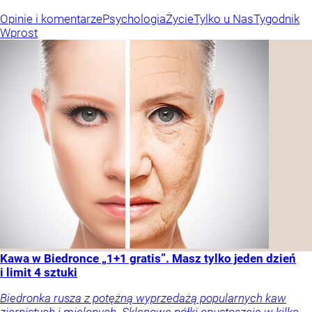
Opinie i komentarze
Psychologia
Życie
Tylko u Nas
Tygodnik
Wprost
Kawa w Biedronce „1+1 gratis”. Masz tylko jeden dzień
i limit 4 sztuki
Biedronka rusza z potężną wyprzedażą popularnych kaw
ziarnistych i mielonych. Sklepowe półki opustoszeją w kilka