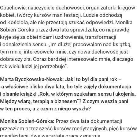
Coachowie, nauczyciele duchowości, organizatorki kręgów
kobiet, twórcy kursów manifestacji. Ludzie odchodzą
od Kościoła, ale nie przestają szukać odpowiedzi. Monika
Sobień-Górska przez dwa lata sprawdzała, co naprawdę
kryje się za obietnicami uzdrowienia, transformacji
i odnalezienia sensu. „Im dłużej pracowałam nad książką,
tym mniej interesowało mnie, czy nowa duchowość jest
dobra czy zła. Coraz bardziej interesowało mnie, dlaczego
tak wielu ludzi jej potrzebuje”.
Marta Byczkowska-Nowak: Jaki to był dla pani rok –
a właściwie blisko dwa lata, bo tyle zajęły dokumentacja
i pisanie książki „Rok, w którym szukałam sensu i ukojenia.
Między wiarą, terapią a biznesem”? Z czym weszła pani
w ten proces, a z czym z niego wyszła?
Monika Sobień-Górska:
Przez dwa lata dokumentacji
przeszłam przez sześć kursów medytacyjnych, pięć kursów
manifestacji, dwa warsztaty pracy z energią,