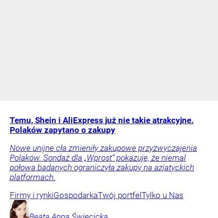
Temu, Shein i AliExpress już nie takie atrakcyjne.
Polaków zapytano o zakupy
Nowe unijne cła zmieniły zakupowe przyzwyczajenia
Polaków. Sondaż dla „Wprost” pokazuje, że niemal
połowa badanych ograniczyła zakupy na azjatyckich
platformach.
Firmy i rynki
Gospodarka
Twój portfel
Tylko u Nas
Beata Anna
Święcicka