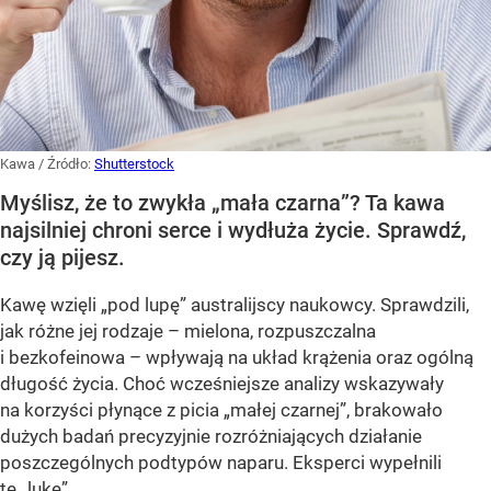
Kawa
/ Źródło:
Shutterstock
Myślisz, że to zwykła „mała czarna”? Ta kawa
najsilniej chroni serce i wydłuża życie. Sprawdź,
czy ją pijesz.
Kawę wzięli „pod lupę” australijscy naukowcy. Sprawdzili,
jak różne jej rodzaje – mielona, rozpuszczalna
i bezkofeinowa – wpływają na układ krążenia oraz ogólną
długość życia. Choć wcześniejsze analizy wskazywały
na korzyści płynące z picia „małej czarnej”, brakowało
dużych badań precyzyjnie rozróżniających działanie
poszczególnych podtypów naparu. Eksperci wypełnili
tę „lukę”.