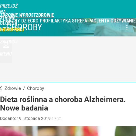
PRZEJDŹ
NA
ZDROWIE WPROST
STRONĘ
CHOROBY
DZIECKO
PROFILAKTYKA
STREFA PACJENTA
ODŻYWIANIE
GŁÓWNĄ
CHOROBY
WPROST.PL
UBSKRYBUJ
ZALOGUJ
MENU
Zdrowie
/
Choroby
Dieta roślinna a choroba Alzheimera.
Nowe badania
Dodano:
19
listopada
2019
17:21