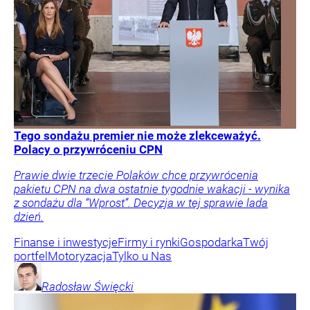
Tego sondażu premier nie może zlekceważyć.
Polacy o przywróceniu CPN
Prawie dwie trzecie Polaków chce przywrócenia
pakietu CPN na dwa ostatnie tygodnie wakacji - wynika
z sondażu dla “Wprost”. Decyzja w tej sprawie lada
dzień.
Finanse i inwestycje
Firmy i rynki
Gospodarka
Twój
portfel
Motoryzacja
Tylko u Nas
Radosław
Święcki