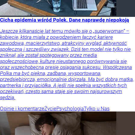
Cicha epidemia wśród Polek. Dane naprawdę niepokoją
Jeszcze kilkanaście lat temu mówiło się o „superwoman” –
kobiecie, która miała z powodzeniem łączyć karierę
zawodową, macierzyństwo, atrakcyjny wygląd, aktywność
społeczną i szczęśliwy związek. Dziś ten model nie tylko nie
zniknął, ale został spotęgowany przez media
społecznościowe, kulturę nieustannego porównywania się
oraz wszechobecną presję osiągania sukcesu. Współczesna
Polka ma być piękna, zadbana, wysportowana,
przedsiębiorcza, emocjonalnie dojrzała. Ma być dobrą matką,
partnerką i przyjaciółką. A jeśli nie spełnia wszystkich tych
oczekiwań, często sama staje się swoim najsurowszym
sędzią.
Opinie i komentarze
Życie
Psychologia
Tylko u Nas