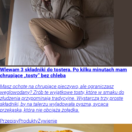
Wlewam 3 składniki do tostera. Po kilku minutach mam
chrupiące „tosty” bez chleba
Masz ochotę na chrupiące pieczywo, ale ograniczasz
węglowodany? Zrób te wyjątkowe tosty, które w smaku do
złudzenia przypominają tradycyjne. Wystarczą trzy proste
składniki, by na talerzu wylądowała pyszna, sycąca
przekąska, która nie obciąża żołądka.
Przepisy
Produkty
Żywienie