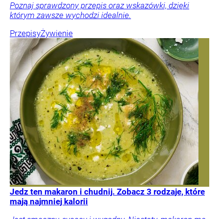
Poznaj sprawdzony przepis oraz wskazówki, dzięki
którym zawsze wychodzi idealnie.
Przepisy
Żywienie
Jedz ten makaron i chudnij. Zobacz 3 rodzaje, które
mają najmniej kalorii