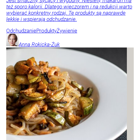
Jest smaczny, sycący i wygodny. Niestety, makaron ma
też sporo kalorii. Dlatego wieczorem i na redukcji warto
wybierać konkretny rodzaj. Te produkty są naprawdę
lekkie i wspierają odchudzanie.
Odchudzanie
Produkty
Żywienie
Anna
Rokicka-Żuk