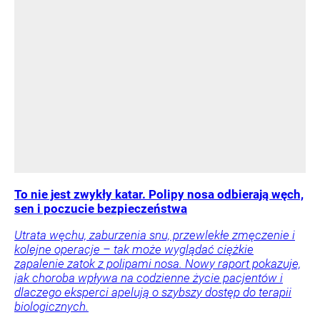
To nie jest zwykły katar. Polipy nosa odbierają węch,
sen i poczucie bezpieczeństwa
Utrata węchu, zaburzenia snu, przewlekłe zmęczenie i
kolejne operacje – tak może wyglądać ciężkie
zapalenie zatok z polipami nosa. Nowy raport pokazuje,
jak choroba wpływa na codzienne życie pacjentów i
dlaczego eksperci apelują o szybszy dostęp do terapii
biologicznych.