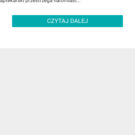
aptekarski przestrzega natomiast...
CZYTAJ DALEJ