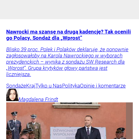
Nawrocki ma szansę na drugą kadencję? Tak ocenili
go Polacy. Sondaż dla „Wprost”
Blisko 39 proc. Polek i Polaków deklaruje, że ponownie
zagłosowałoby na Karola Nawrockiego w wyborach
prezydenckich – wynika z sondażu SW Research dla
„Wprost”. Grupa krytyków głowy państwa jest
liczniejsza.
Sondaże
Kraj
Tylko u Nas
Polityka
Opinie i komentarze
Magdalena
Frindt