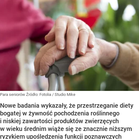
Para seniorów
Źródło:
Fotolia
/
Studio Mike
Nowe badania wykazały, że przestrzeganie diety
bogatej w żywność pochodzenia roślinnego
i niskiej zawartości produktów zwierzęcych
w wieku średnim wiąże się ze znacznie niższym
ryzykiem upośledzenia funkcji poznawczych