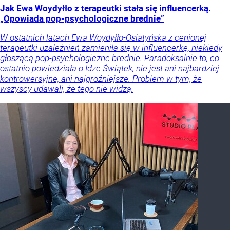
Jak Ewa Woydyłło z terapeutki stała się influencerką.
„Opowiada pop-psychologiczne brednie”
W ostatnich latach Ewa Woydyłło-Osiatyńska z cenionej
terapeutki uzależnień zamieniła się w influencerkę, niekiedy
głoszącą pop-psychologiczne brednie. Paradoksalnie to, co
ostatnio powiedziała o Idze Świątek, nie jest ani najbardziej
kontrowersyjne, ani najgroźniejsze. Problem w tym, że
wszyscy udawali, że tego nie widzą.