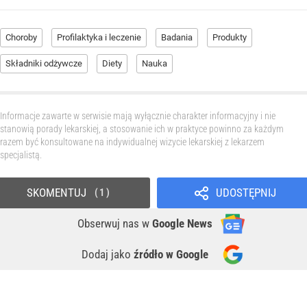
Choroby
Profilaktyka i leczenie
Badania
Produkty
Składniki odżywcze
Diety
Nauka
Informacje zawarte w serwisie mają wyłącznie charakter informacyjny i nie
stanowią porady lekarskiej, a stosowanie ich w praktyce powinno za każdym
razem być konsultowane na indywidualnej wizycie lekarskiej z lekarzem
specjalistą.
SKOMENTUJ
UDOSTĘPNIJ
1
Obserwuj nas
w
Google News
Dodaj jako
źródło w Google