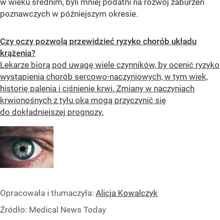
w wieku średnim, byli mniej podatni na rozwój zaburzeń
poznawczych w późniejszym okresie.
Czy oczy pozwolą przewidzieć ryzyko chorób układu
krążenia?
Lekarze biorą pod uwagę wiele czynników, by ocenić ryzyko
wystąpienia chorób sercowo-naczyniowych, w tym wiek,
historię palenia i ciśnienie krwi. Zmiany w naczyniach
krwionośnych z tyłu oka mogą przyczynić się
do dokładniejszej prognozy.
Opracowała i tłumaczyła:
Alicja Kowalczyk
Źródło:
Medical News Today