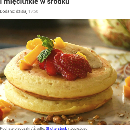
i mięciutkie w środku
Dodano:
dzisiaj
19:50
Puchate placuszki
/ Źródło:
Shutterstock
/
JopieJusuf