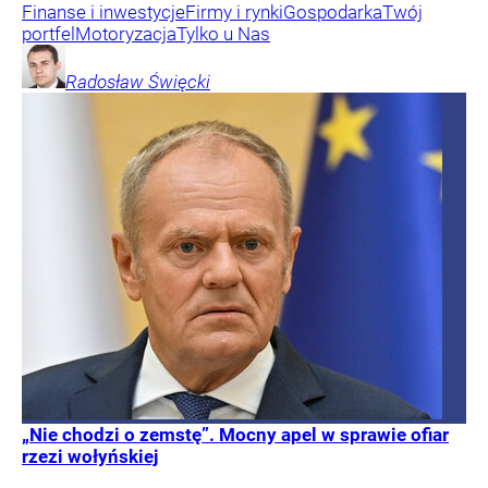
Finanse i inwestycje
Firmy i rynki
Gospodarka
Twój
portfel
Motoryzacja
Tylko u Nas
Radosław
Święcki
„Nie chodzi o zemstę”. Mocny apel w sprawie ofiar
rzezi wołyńskiej