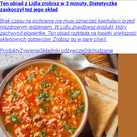
Ten obiad z Lidla zrobisz w 3 minuty. Dietetyczkę
zaskoczył też jego skład
Brak czasu na pichcenie nie musi oznaczać kapitulacji przed
niezdrowym jedzeniem. W Lidlu znajdziesz produkt, który
zachwycił ekspertkę. Ten obiad rozkłada na łopatki większość
sklepowych gotowców. Zrobisz go w parę chwil.
Produkty
Żywienie
Składniki odżywcze
Odchudzanie