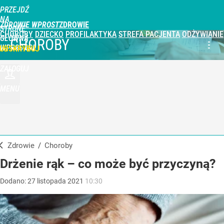
PRZEJDŹ
NA
ZDROWIE WPROST
STRONĘ
CHOROBY
DZIECKO
PROFILAKTYKA
STREFA PACJENTA
ODŻYWIANIE
GŁÓWNĄ
CHOROBY
WPROST.PL
UBSKRYBUJ
ZALOGUJ
MENU
Zdrowie
/
Choroby
Drżenie rąk – co może być przyczyną?
Dodano:
27
listopada
2021
10:30