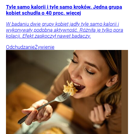
Tyle samo kalorii i tyle samo kroków. Jedna grupa
kobiet schudła o 40 proc. więcej
W badaniu dwie grupy kobiet jadły tyle samo kalorii i
wykonywały podobną aktywność. Różniła je tylko pora
kolacji. Efekt zaskoczył nawet badaczy.
Odchudzanie
Żywienie