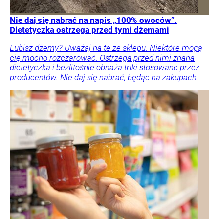
Nie daj się nabrać na napis „100% owoców”.
Dietetyczka ostrzega przed tymi dżemami
Lubisz dżemy? Uważaj na te ze sklepu. Niektóre mogą
cię mocno rozczarować. Ostrzega przed nimi znana
dietetyczka i bezlitośnie obnaża triki stosowane przez
producentów. Nie daj się nabrać, będąc na zakupach.