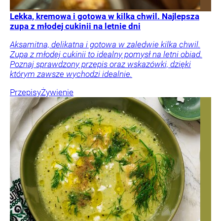
Lekka, kremowa i gotowa w kilka chwil. Najlepsza
zupa z młodej cukinii na letnie dni
Aksamitna, delikatna i gotowa w zaledwie kilka chwil.
Zupa z młodej cukinii to idealny pomysł na letni obiad.
Poznaj sprawdzony przepis oraz wskazówki, dzięki
którym zawsze wychodzi idealnie.
Przepisy
Żywienie