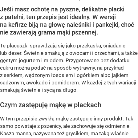
Jeśli masz ochotę na pyszne, delikatne placki
z patelni, ten przepis jest idealny. W wersji
na kefirze biją na głowę naleśniki i pankejki, choć
nie zawierają grama mąki pszennej.
Te placuszki sprawdzają się jako przekąska, śniadanie
lub deser. Świetnie smakują z owocami i orzechami, a także
gęstym jogurtem i miodem. Przygotowane bez dodatku
cukru można podać na sposób wytrawny, na przykład
z serkiem, wędzonym łososiem i ogórkiem albo jajkiem
sadzonym, awokado i pomidorem. W każdej z tych wariacji
smakują świetnie i sycą na długo.
Czym zastępuję mąkę w plackach
W tym przepisie zwykłą mąkę zastępuje inny produkt. Tak
samo powstaje z pszenicy, ale zachowuje się odmiennie.
Kasza manna, nazywana też grysikiem, ma taką właśnie