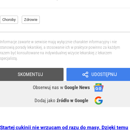
Choroby
Zdrowie
Informacje zawarte w serwisie mają wyłącznie charakter informacyjny i nie
stanowią porady lekarskiej, a stosowanie ich w praktyce powinno za każdym
razem być konsultowane na indywidualnej wizycie lekarskiej z lekarzem
specjalistą.
SKOMENTUJ
UDOSTĘPNIJ
Obserwuj nas
w
Google News
Dodaj jako
źródło w Google
Startej cukinii nie wrzucam od razu do masy. Dzięki temu