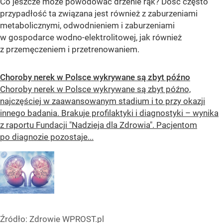
Co jeszcze może powodować drżenie rąk? Dość często
przypadłość ta związana jest również z zaburzeniami
metabolicznymi, odwodnieniem i zaburzeniami
w gospodarce wodno-elektrolitowej, jak również
z przemęczeniem i przetrenowaniem.
Choroby nerek w Polsce wykrywane są zbyt późno
Choroby nerek w Polsce wykrywane są zbyt późno,
najczęściej w zaawansowanym stadium i to przy okazji
innego badania. Brakuje profilaktyki i diagnostyki – wynika
z raportu Fundacji "Nadzieja dla Zdrowia". Pacjentom
po diagnozie pozostaje...
Źródło:
Zdrowie WPROST.pl