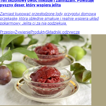
Ten sezonowy owoc miksuję i zamrażam. Powstaje
pyszny deser, który wspiera jelita
Zamiast kupować przesłodzone lody, przygotuj domową
przekąskę, która obłędnie smakuje i realnie wspiera układ
pokarmowy. Jelita ci za nią podziękują.
Przepisy
Żywienie
Produkty
Składniki odżywcze