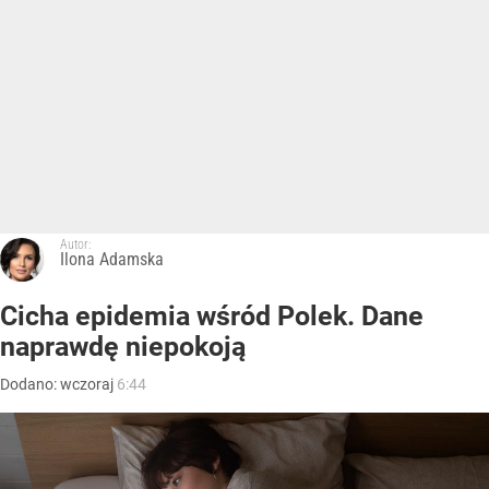
Autor:
Ilona Adamska
Cicha epidemia wśród Polek. Dane
naprawdę niepokoją
Dodano:
wczoraj
6:44