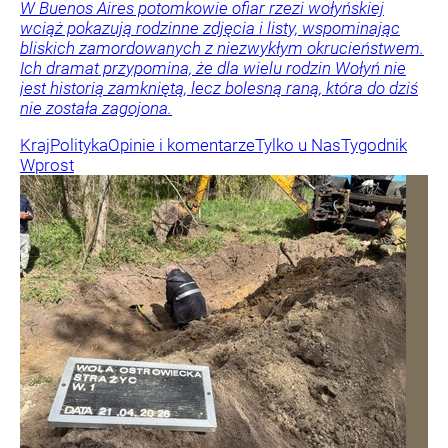
W Buenos Aires potomkowie ofiar rzezi wołyńskiej
wciąż pokazują rodzinne zdjęcia i listy, wspominając
bliskich zamordowanych z niezwykłym okrucieństwem.
Ich dramat przypomina, że dla wielu rodzin Wołyń nie
jest historią zamkniętą, lecz bolesną raną, która do dziś
nie została zagojona.
Kraj
Polityka
Opinie i komentarze
Tylko u Nas
Tygodnik
Wprost