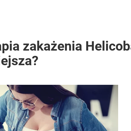
obię chrupiące gofry
 będą najlepszym wyborem podczas odchudzania
pia zakażenia Helicoba
iejsza?
odkryła, całkowicie zmieniło jej spojrzenie