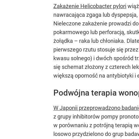
Zakażenie Helicobacter pylori
wiąż
nawracająca zgaga lub dyspepsja, 
Nieleczone zakażenie prowadzi do
pokarmowego lub perforacją, skut
żołądka – raka lub chłoniaka. Dlate
pierwszego rzutu stosuje się przez
kwasu solnego) i dwóch spośród t
się schemat złożony z czterech lek
większą oporność na antybiotyki i
Podwójna terapia wono
W Japonii przeprowadzono badanie
z grupy inhibitorów pompy pronotow
w porównaniu z potrójną terapią 
losowo przydzielono do grup badaw