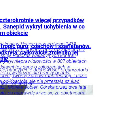
czterokrotnie więcej przypadków
 Sanepid wykrył uchybienia w co
m obiekcie
y lipca w Polsce potwierdzono 1413
tropić guru, coachów i szarlatanów.
ów WZW A, ponad cztery razy więcej niż
odkryła, całkowicie zmieniło jej
śniej. Podczas wakacyjnych kontroli
enie
wykrył nieprawidłowości w 807 obiektach.
dstawił też dane o zgłoszeniach w
e, nauczyciele duchowości, organizatorki
lu i wytyczne dla branży beauty.
obiet, twórcy kursów manifestacji. Ludzie
 od Kościoła, ale nie przestają szukać
ości
Profilaktyka
zi. Monika Sobień-Górska przez dwa lata
e
ła, co naprawdę kryje się za obietnicami
nia, transformacji i odnalezienia sensu. „Im
racowałam nad książką, tym mniej
wało mnie, czy nowa duchowość jest dobra
 Coraz bardziej interesowało mnie, dlaczego
 ludzi jej potrzebuje”.