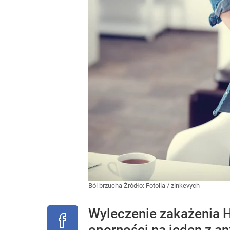
Ból brzucha
Źródło:
Fotolia
/
zinkevych
Wyleczenie zakażenia He