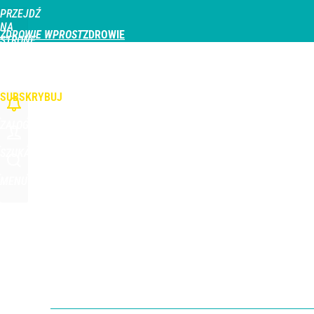
PRZEJDŹ
Udostępnij
1
Skomentuj
NA
ZDROWIE WPROST
STRONĘ
GŁÓWNĄ
CHOROBY
DZIECKO
PROFILAKTYKA
STREFA PACJENTA
ODŻYWIAN
Wystarczy pół łyżeczki do śniadania. Obniża choles
WPROST.PL
SUBSKRYBUJ
dodaj
ZALOGUJ
Ponad czterokrotnie więcej przypadków WZW A. Sa
SZUKAJ
MENU
dodaj
Cicha epidemia wśród Polek. Dane naprawdę niep
dodaj