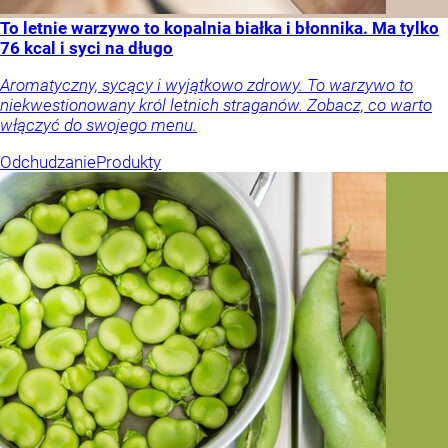
To letnie warzywo to kopalnia białka i błonnika. Ma tylko
76 kcal i syci na długo
Aromatyczny, sycący i wyjątkowo zdrowy. To warzywo to
niekwestionowany król letnich straganów. Zobacz, co warto
włączyć do swojego menu.
Odchudzanie
Produkty