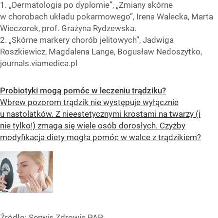
1. „Dermatologia po dyplomie”, „Zmiany skórne
w chorobach układu pokarmowego”, Irena Walecka, Marta
Wieczorek, prof. Grażyna Rydzewska.
2. „Skórne markery chorób jelitowych”, Jadwiga
Roszkiewicz, Magdalena Lange, Bogusław Nedoszytko,
journals.viamedica.pl
Probiotyki mogą pomóc w leczeniu trądziku?
Wbrew pozorom trądzik nie występuje wyłącznie
u nastolatków. Z nieestetycznymi krostami na twarzy (i
nie tylko!) zmaga się wiele osób dorosłych. Czyżby
modyfikacja diety mogła pomóc w walce z trądzikiem?
Źródło:
Serwis Zdrowie PAP