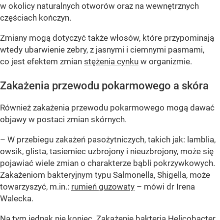
w okolicy naturalnych otworów oraz na wewnętrznych
częściach kończyn.
Zmiany mogą dotyczyć także włosów, które przypominają
wtedy ubarwienie zebry, z jasnymi i ciemnymi pasmami,
co jest efektem zmian
stężenia cynku
w organizmie.
Zakażenia przewodu pokarmowego a skóra
Również zakażenia przewodu pokarmowego mogą dawać
objawy w postaci zmian skórnych.
– W przebiegu zakażeń pasożytniczych, takich jak: lamblia,
owsik, glista, tasiemiec uzbrojony i nieuzbrojony, może się
pojawiać wiele zmian o charakterze bąbli pokrzywkowych.
Zakażeniom bakteryjnym typu Salmonella, Shigella, może
towarzyszyć, m.in.:
rumień guzowaty
– mówi dr Irena
Walecka.
Na tym jednak nie koniec. Zakażenie bakterią Helicobacter