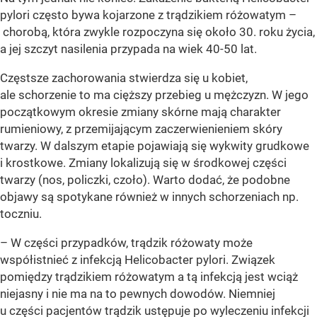
pylori często bywa kojarzone z trądzikiem różowatym –
chorobą, która zwykle rozpoczyna się około 30. roku życia,
a jej szczyt nasilenia przypada na wiek 40-50 lat.
Częstsze zachorowania stwierdza się u kobiet,
ale schorzenie to ma cięższy przebieg u mężczyzn. W jego
początkowym okresie zmiany skórne mają charakter
rumieniowy, z przemijającym zaczerwienieniem skóry
twarzy. W dalszym etapie pojawiają się wykwity grudkowe
i krostkowe. Zmiany lokalizują się w środkowej części
twarzy (nos, policzki, czoło). Warto dodać, że podobne
objawy są spotykane również w innych schorzeniach np.
toczniu.
– W części przypadków, trądzik różowaty może
współistnieć z infekcją Helicobacter pylori. Związek
pomiędzy trądzikiem różowatym a tą infekcją jest wciąż
niejasny i nie ma na to pewnych dowodów. Niemniej
u części pacjentów trądzik ustępuje po wyleczeniu infekcji