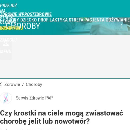
PRZEJDŹ
NA
ZDROWIE WPROST
STRONĘ
CHOROBY
DZIECKO
PROFILAKTYKA
STREFA PACJENTA
ODŻYWIANIE
GŁÓWNĄ
CHOROBY
WPROST.PL
UBSKRYBUJ
ZALOGUJ
MENU
Zdrowie
/
Choroby
Serwis Zdrowie PAP
Czy krostki na ciele mogą zwiastować
chorobę jelit lub nowotwór?