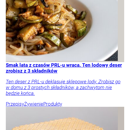
Smak lata z czasów PRL-u wraca. Ten lodowy deser
zrobisz z 3 składników
Ten deser z PRL-u deklasuje sklepowe lody. Zrobisz go
w domu z 3 prostych składników, a zachwytom nie
będzie końca.
Przepisy
Żywienie
Produkty