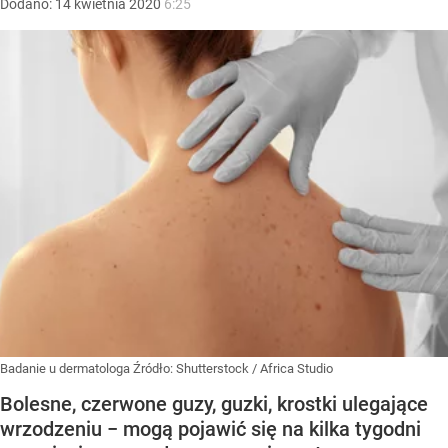
Dodano:
14
kwietnia
2020
6:25
Badanie u dermatologa
Źródło:
Shutterstock
/
Africa Studio
Bolesne, czerwone guzy, guzki, krostki ulegające
wrzodzeniu − mogą pojawić się na kilka tygodni