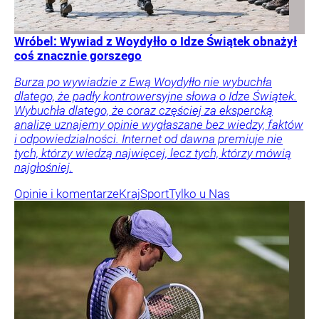
Wróbel: Wywiad z Woydyłło o Idze Świątek obnażył
coś znacznie gorszego
Burza po wywiadzie z Ewą Woydyłło nie wybuchła
dlatego, że padły kontrowersyjne słowa o Idze Świątek.
Wybuchła dlatego, że coraz częściej za ekspercką
analizę uznajemy opinie wygłaszane bez wiedzy, faktów
i odpowiedzialności. Internet od dawna premiuje nie
tych, którzy wiedzą najwięcej, lecz tych, którzy mówią
najgłośniej.
Opinie i komentarze
Kraj
Sport
Tylko u Nas