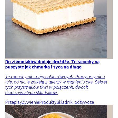
Do ziemniaków dodaję drożdże. Te racuchy są
puszyste jak chmurka i sycą na długo
Te racuchy nie mają sobie równych. Pracy przy nich
tyle, co nic, a znikają z talerzy w mgnieniu oka. Sekret
tych przysmaków tkwi w połączeniu dwóch
nieoczywistych składników.
Przepisy
Żywienie
Produkty
Składniki odżywcze