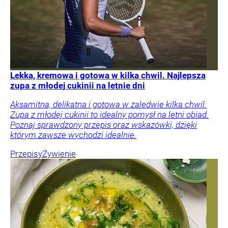
Lekka, kremowa i gotowa w kilka chwil. Najlepsza
zupa z młodej cukinii na letnie dni
Aksamitna, delikatna i gotowa w zaledwie kilka chwil.
Zupa z młodej cukinii to idealny pomysł na letni obiad.
Poznaj sprawdzony przepis oraz wskazówki, dzięki
którym zawsze wychodzi idealnie.
Przepisy
Żywienie