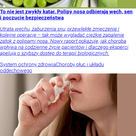
To nie jest zwykły katar. Polipy nosa odbierają węch, sen
i poczucie bezpieczeństwa
Utrata węchu, zaburzenia snu, przewlekłe zmęczenie i
kolejne operacje – tak może wyglądać ciężkie zapalenie
zatok z polipami nosa. Nowy raport pokazuje, jak choroba
wpływa na codzienne życie pacjentów i dlaczego eksperci
apelują o szybszy dostęp do terapii biologicznych.
System ochrony zdrowia
Choroby płuc i układu
oddechowego