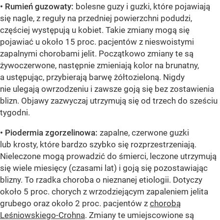
• Rumień guzowaty:
bolesne guzy i guzki, które pojawiają
się nagle, z reguły na przedniej powierzchni podudzi,
częściej występują u kobiet. Takie zmiany mogą się
pojawiać u około 15 proc. pacjentów z nieswoistymi
zapalnymi chorobami jelit. Początkowo zmiany te są
żywoczerwone, następnie zmieniają kolor na brunatny,
a ustępując, przybierają barwę żółtozieloną. Nigdy
nie ulegają owrzodzeniu i zawsze goją się bez zostawienia
blizn. Objawy zazwyczaj utrzymują się od trzech do sześciu
tygodni.
• Piodermia zgorzelinowa:
zapalne, czerwone guzki
lub krosty, które bardzo szybko się rozprzestrzeniają.
Nieleczone mogą prowadzić do śmierci, leczone utrzymują
się wiele miesięcy (czasami lat) i goją się pozostawiając
blizny. To rzadka choroba o nieznanej etiologii. Dotyczy
około 5 proc. chorych z wrzodziejącym zapaleniem jelita
grubego oraz około 2 proc. pacjentów z
chorobą
Leśniowskiego-Crohna
. Zmiany te umiejscowione są