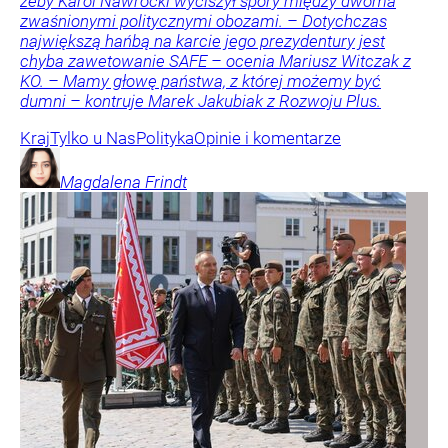
żeby Karol Nawrocki wyciszył spory między dwoma
zwaśnionymi politycznymi obozami. – Dotychczas
największą hańbą na karcie jego prezydentury jest
chyba zawetowanie SAFE – ocenia Mariusz Witczak z
KO. – Mamy głowę państwa, z której możemy być
dumni – kontruje Marek Jakubiak z Rozwoju Plus.
Kraj
Tylko u Nas
Polityka
Opinie i komentarze
Magdalena
Frindt