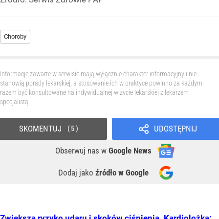
Choroby
Informacje zawarte w serwisie mają wyłącznie charakter informacyjny i nie
stanowią porady lekarskiej, a stosowanie ich w praktyce powinno za każdym
razem być konsultowane na indywidualnej wizycie lekarskiej z lekarzem
specjalistą.
SKOMENTUJ
UDOSTĘPNIJ
5
Obserwuj nas
w
Google News
Dodaj jako
źródło w Google
Zwiększa ryzyko udaru i skoków ciśnienia. Kardiolożka: