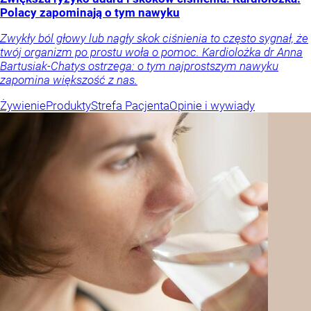
Polacy zapominają o tym nawyku
Zwykły ból głowy lub nagły skok ciśnienia to często sygnał, że
twój organizm po prostu woła o pomoc. Kardiolożka dr Anna
Bartusiak-Chatys ostrzega: o tym najprostszym nawyku
zapomina większość z nas.
Żywienie
Produkty
Strefa Pacjenta
Opinie i wywiady