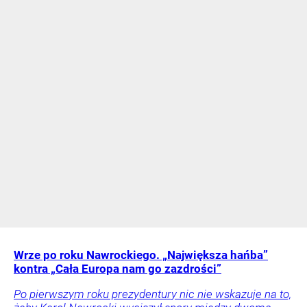
Wrze po roku Nawrockiego. „Największa hańba”
kontra „Cała Europa nam go zazdrości”
Po pierwszym roku prezydentury nic nie wskazuje na to,