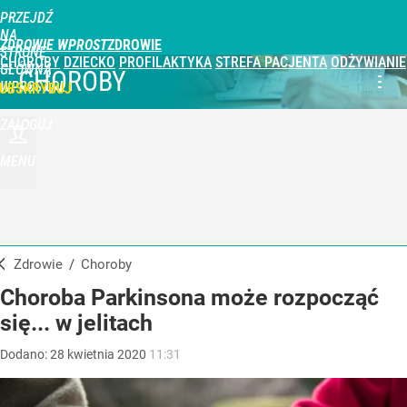
PRZEJDŹ
NA
ZDROWIE WPROST
STRONĘ
CHOROBY
DZIECKO
PROFILAKTYKA
STREFA PACJENTA
ODŻYWIANIE
GŁÓWNĄ
CHOROBY
WPROST.PL
UBSKRYBUJ
ZALOGUJ
MENU
Zdrowie
/
Choroby
Choroba Parkinsona może rozpocząć
się... w jelitach
Dodano:
28
kwietnia
2020
11:31