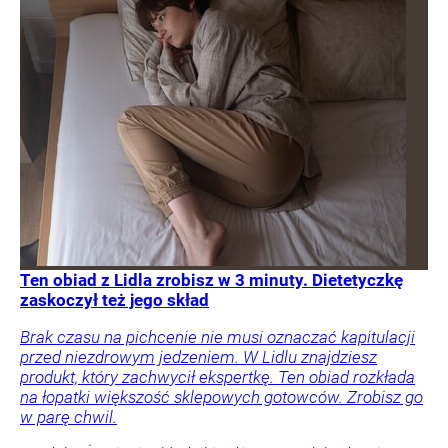
Ten obiad z Lidla zrobisz w 3 minuty. Dietetyczkę
zaskoczył też jego skład
Brak czasu na pichcenie nie musi oznaczać kapitulacji
przed niezdrowym jedzeniem. W Lidlu znajdziesz
produkt, który zachwycił ekspertkę. Ten obiad rozkłada
na łopatki większość sklepowych gotowców. Zrobisz go
w parę chwil.