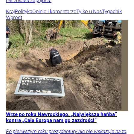
nie została zagojona.
Kraj
Polityka
Opinie i komentarze
Tylko u Nas
Tygodnik
Wprost
Wrze po roku Nawrockiego. „Największa hańba”
kontra „Cała Europa nam go zazdrości”
Po pierwszym roku prezydentury nic nie wskazuje na to,