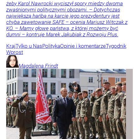
żeby Karol Nawrocki wyciszył spory między dwoma
zwaśnionymi politycznymi obozami. – Dotychczas
największą hańbą na karcie jego prezydentury jest
chyba zawetowanie SAFE – ocenia Mariusz Witczak z
KO. – Mamy głowę państwa, z której możemy być
dumni – kontruje Marek Jakubiak z Rozwoju Plus.
Kraj
Tylko u Nas
Polityka
Opinie i komentarze
Tygodnik
Wprost
Magdalena
Frindt