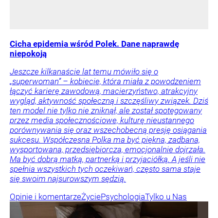
Cicha epidemia wśród Polek. Dane naprawdę
niepokoją
Jeszcze kilkanaście lat temu mówiło się o
„superwoman” – kobiecie, która miała z powodzeniem
łączyć karierę zawodową, macierzyństwo, atrakcyjny
wygląd, aktywność społeczną i szczęśliwy związek. Dziś
ten model nie tylko nie zniknął, ale został spotęgowany
przez media społecznościowe, kulturę nieustannego
porównywania się oraz wszechobecną presję osiągania
sukcesu. Współczesna Polka ma być piękna, zadbana,
wysportowana, przedsiębiorcza, emocjonalnie dojrzała.
Ma być dobrą matką, partnerką i przyjaciółką. A jeśli nie
spełnia wszystkich tych oczekiwań, często sama staje
się swoim najsurowszym sędzią.
Opinie i komentarze
Życie
Psychologia
Tylko u Nas