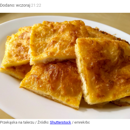
Dodano:
wczoraj
21:22
Przekąska na talerzu
/ Źródło:
Shutterstock
/
emrekrbc