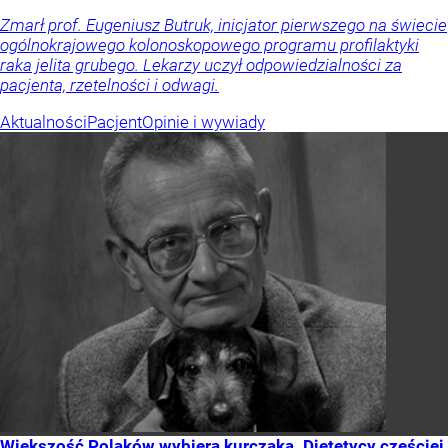
Zmarł prof. Eugeniusz Butruk, inicjator pierwszego na świecie
ogólnokrajowego kolonoskopowego programu profilaktyki
raka jelita grubego. Lekarzy uczył odpowiedzialności za
pacjenta, rzetelności i odwagi.
Aktualności
Pacjent
Opinie i wywiady
Większość Polaków wybiera kurczaka. Dietetycy częściej