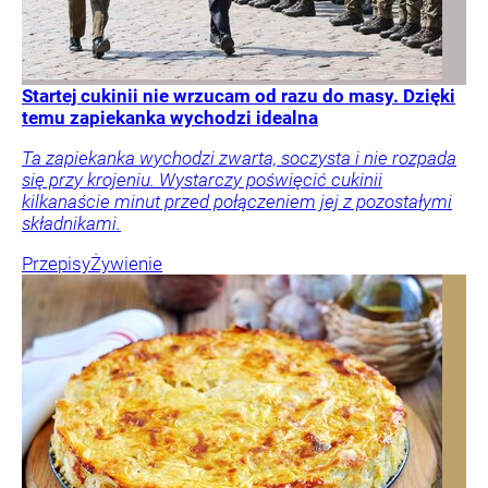
Startej cukinii nie wrzucam od razu do masy. Dzięki
temu zapiekanka wychodzi idealna
Ta zapiekanka wychodzi zwarta, soczysta i nie rozpada
się przy krojeniu. Wystarczy poświęcić cukinii
kilkanaście minut przed połączeniem jej z pozostałymi
składnikami.
Przepisy
Żywienie