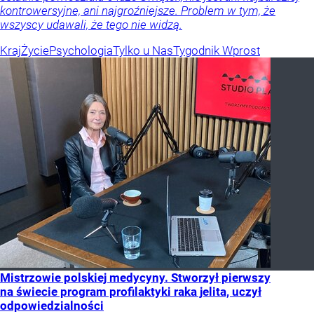
kontrowersyjne, ani najgroźniejsze. Problem w tym, że
wszyscy udawali, że tego nie widzą.
Kraj
Życie
Psychologia
Tylko u Nas
Tygodnik Wprost
Mistrzowie polskiej medycyny. Stworzył pierwszy
na świecie program profilaktyki raka jelita, uczył
odpowiedzialności