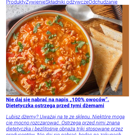
Produkty
Żywienie
Składniki odżywcze
Odchudzanie
Nie daj się nabrać na napis „100% owoców”.
Dietetyczka ostrzega przed tymi dżemami
Lubisz dżemy? Uważaj na te ze sklepu. Niektóre mogą
cię mocno rozczarować. Ostrzega przed nimi znana
dietetyczka i bezlitośnie obnaża triki stosowane przez
producentów. Nie daj się nabrać, będąc na zakupach.