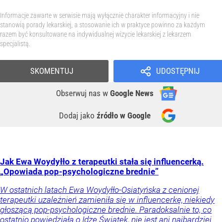
Informacje zawarte w serwisie mają wyłącznie charakter informacyjny i nie
stanowią porady lekarskiej, a stosowanie ich w praktyce powinno za każdym
razem być konsultowane na indywidualnej wizycie lekarskiej z lekarzem
specjalistą.
SKOMENTUJ
UDOSTĘPNIJ
Obserwuj nas
w
Google News
Dodaj jako
źródło w Google
Jak Ewa Woydyłło z terapeutki stała się influencerką.
„Opowiada pop-psychologiczne brednie”
W ostatnich latach Ewa Woydyłło-Osiatyńska z cenionej
terapeutki uzależnień zamieniła się w influencerkę, niekiedy
głoszącą pop-psychologiczne brednie. Paradoksalnie to, co
ostatnio powiedziała o Idze Świątek, nie jest ani najbardziej