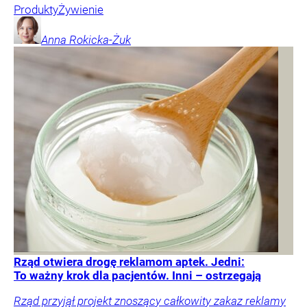
Produkty
Żywienie
Anna
Rokicka-Żuk
Rząd otwiera drogę reklamom aptek. Jedni:
To ważny krok dla pacjentów. Inni – ostrzegają
Rząd przyjął projekt znoszący całkowity zakaz reklamy