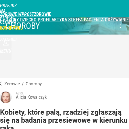
PRZEJDŹ
NA
ZDROWIE WPROST
STRONĘ
CHOROBY
DZIECKO
PROFILAKTYKA
STREFA PACJENTA
ODŻYWIANIE
GŁÓWNĄ
CHOROBY
WPROST.PL
UBSKRYBUJ
ZALOGUJ
MENU
Zdrowie
/
Choroby
Autor:
Alicja Kowalczyk
Kobiety, które palą, rzadziej zgłaszają
się na badania przesiewowe w kierunku
raka