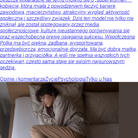
kobiecie, która miała z powodzeniem łączyć karierę
zawodową, macierzyństwo, atrakcyjny wygląd, aktywność
społeczną i szczęśliwy związek. Dziś ten model nie tylko nie
zniknął, ale został spotęgowany przez media
społecznościowe, kulturę nieustannego porównywania się
oraz wszechobecną presję osiągania sukcesu. Współczesna
Polka ma być piękna, zadbana, wysportowana,
przedsiębiorcza, emocjonalnie dojrzała. Ma być dobrą matką,
partnerką i przyjaciółką. A jeśli nie spełnia wszystkich tych
oczekiwań, często sama staje się swoim najsurowszym
sędzią.
Opinie i komentarze
Życie
Psychologia
Tylko u Nas