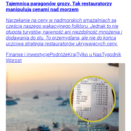
Tajemnica paragonów grozy. Tak restauratorzy
manipulują cenami nad morzem
Narzekanie na ceny w nadmorskich smażalniach są
częścią naszego wakacyjnego folkloru. Jednak to nie
głupota turystów, naiwność ani niezdolność mnożenia i
dodawania do stu. To przemyślana, ale nie do końca
uczciwa strategia restauratorów ukrywających ceny.
Finanse i inwestycje
Podróże
Kraj
Tylko u Nas
Tygodnik
Wprost