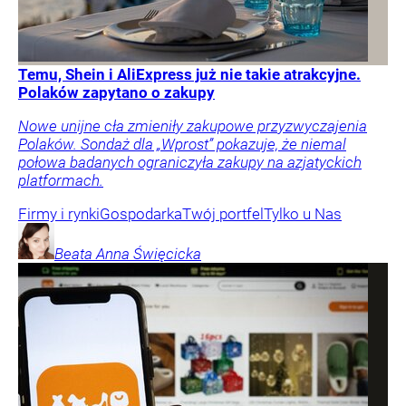
Temu, Shein i AliExpress już nie takie atrakcyjne.
Polaków zapytano o zakupy
Nowe unijne cła zmieniły zakupowe przyzwyczajenia
Polaków. Sondaż dla „Wprost” pokazuje, że niemal
połowa badanych ograniczyła zakupy na azjatyckich
platformach.
Firmy i rynki
Gospodarka
Twój portfel
Tylko u Nas
Beata Anna
Święcicka