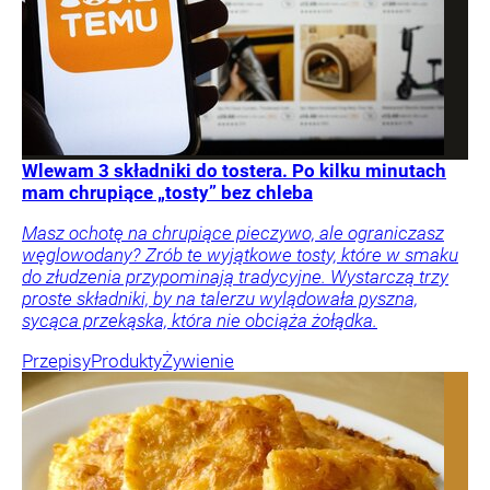
Wlewam 3 składniki do tostera. Po kilku minutach
mam chrupiące „tosty” bez chleba
Masz ochotę na chrupiące pieczywo, ale ograniczasz
węglowodany? Zrób te wyjątkowe tosty, które w smaku
do złudzenia przypominają tradycyjne. Wystarczą trzy
proste składniki, by na talerzu wylądowała pyszna,
sycąca przekąska, która nie obciąża żołądka.
Przepisy
Produkty
Żywienie