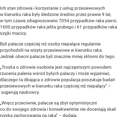
Ich stan zdrowia i korzystanie z usług przesiewowych
w kierunku raka były śledzone średnio przez prawie 9 lat,
w tym czasie zdiagnozowano 7054 przypadków raka piersi,
1600 przypadków raka jelita grubego i 61 przypadków raka
szyjki macicy.
Byli palacze częściej niż osoby niepalące regularnie
przychodzili na wizyty przesiewowe w kierunku raka.
Jednak obecni palacze byli znacznie mniej skłonni do tego.
„Troska o zdrowie osobiste jest najczęstszym powodem
rzucenia palenia wśród byłych palaczy i może wyjaśniać,
dlaczego ta dbająca o zdrowie populacja poszukuje badań
przesiewowych w kierunku raka częściej niż niepalący” –
sugerują naukowcy.
„Wręcz przeciwnie, palacze są zbyt optymistyczni
co do swojego zdrowia i konsekwentnie nie doceniają skali
ryzyka zachorowania na raka” – dodają.