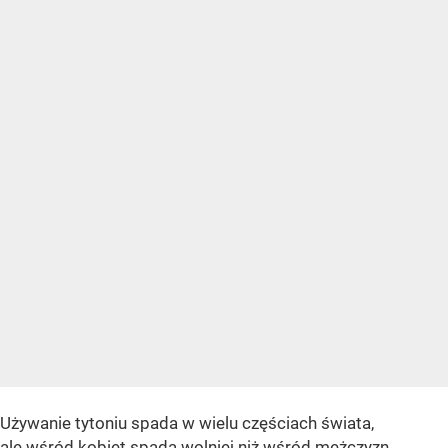
Używanie tytoniu spada w wielu częściach świata,
ale wśród kobiet spada wolniej niż wśród mężczyzn.