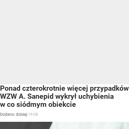
Ponad czterokrotnie więcej przypadków
WZW A. Sanepid wykrył uchybienia
w co siódmym obiekcie
Dodano:
dzisiaj
19:08