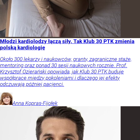
Młodzi kardiolodzy łączą siły. Tak Klub 30 PTK zmienia
polską kardiologię
Około 300 lekarzy i naukowców, granty, zagraniczne staże,
mentoring oraz ponad 30 sesji naukowych rocznie. Prof.
Krzysztof Ozierański opowiada, jak Klub 30 PTK buduje
współpracę między pokoleniami i dlaczego jej efekty
odczuwają później pacjenci.
Anna
Kopras-Fijołek