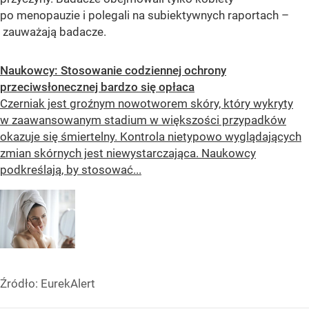
po menopauzie i polegali na subiektywnych raportach –
zauważają badacze.
Naukowcy: Stosowanie codziennej ochrony
przeciwsłonecznej bardzo się opłaca
Czerniak jest groźnym nowotworem skóry, który wykryty
w zaawansowanym stadium w większości przypadków
okazuje się śmiertelny. Kontrola nietypowo wyglądających
zmian skórnych jest niewystarczająca. Naukowcy
podkreślają, by stosować...
Źródło:
EurekAlert