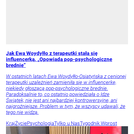
Jak Ewa Woydyłło z terapeutki stała się
influencerką. „Opowiada pop-psychologiczne
brednie”
W ostatnich latach Ewa Woydyłło-Osiatyńska z cenionej
terapeutki uzależnień zamieniła się w influencerkę,
niekiedy głoszącą pop-psychologiczne brednie.
Paradoksalnie to, co ostatnio powiedziała o Idze
Świątek, nie jest ani najbardziej kontrowersyjne, ani
najgroźniejsze. Problem w tym, że wszyscy udawali, że
tego nie widzą.
Kraj
Życie
Psychologia
Tylko u Nas
Tygodnik Wprost