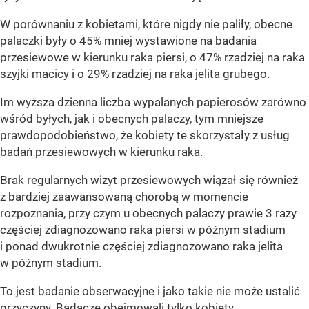
W porównaniu z kobietami, które nigdy nie paliły, obecne
palaczki były o 45% mniej wystawione na badania
przesiewowe w kierunku raka piersi, o 47% rzadziej na raka
szyjki macicy i o 29% rzadziej na
raka jelita grubego
.
Im wyższa dzienna liczba wypalanych papierosów zarówno
wśród byłych, jak i obecnych palaczy, tym mniejsze
prawdopodobieństwo, że kobiety te skorzystały z usług
badań przesiewowych w kierunku raka.
Brak regularnych wizyt przesiewowych wiązał się również
z bardziej zaawansowaną chorobą w momencie
rozpoznania, przy czym u obecnych palaczy prawie 3 razy
częściej zdiagnozowano raka piersi w późnym stadium
i ponad dwukrotnie częściej zdiagnozowano raka jelita
w późnym stadium.
To jest badanie obserwacyjne i jako takie nie może ustalić
przyczyny. Badacze obejmowali tylko kobiety