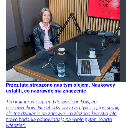
Przez lata straszono nas tym olejem. Naukowcy
ustalili, co naprawdę ma znaczenie
Ten kulinarny olej ma tylu zwolenników, co
przeciwników. Nie chodzi przy tym tylko o jego smak,
ale też działanie na zdrowie. To złożona kwestia, ale
nowe badania odpowiadają na wiele pytań. Warto
wiedzieć.