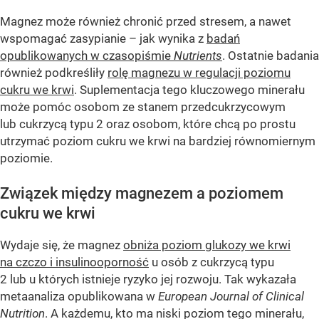
Magnez może również chronić przed stresem, a nawet
wspomagać zasypianie – jak wynika z
badań
opublikowanych w czasopiśmie
Nutrients
. Ostatnie badania
również podkreśliły
rolę magnezu w regulacji poziomu
cukru we krwi
. Suplementacja tego kluczowego minerału
może pomóc osobom ze stanem przedcukrzycowym
lub cukrzycą typu 2 oraz osobom, które chcą po prostu
utrzymać poziom cukru we krwi na bardziej równomiernym
poziomie.
Związek między magnezem a poziomem
cukru we krwi
Wydaje się, że magnez
obniża poziom glukozy we krwi
na czczo i insulinooporność
u osób z cukrzycą typu
2 lub u których istnieje ryzyko jej rozwoju. Tak wykazała
metaanaliza opublikowana w
European Journal of Clinical
Nutrition
. A każdemu, kto ma niski poziom tego minerału,