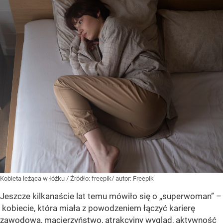
Kobieta leżąca w łóżku
/ Źródło:
freepik/ autor: Freepik
Jeszcze kilkanaście lat temu mówiło się o „superwoman” –
kobiecie, która miała z powodzeniem łączyć karierę
zawodową, macierzyństwo, atrakcyjny wygląd, aktywność