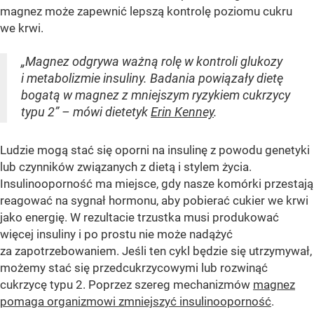
magnez może zapewnić lepszą kontrolę poziomu cukru
we krwi.
„Magnez odgrywa ważną rolę w kontroli glukozy
i metabolizmie insuliny. Badania powiązały dietę
bogatą w magnez z mniejszym ryzykiem cukrzycy
typu 2” – mówi dietetyk
Erin Kenney
.
Ludzie mogą stać się oporni na insulinę z powodu genetyki
lub czynników związanych z dietą i stylem życia.
Insulinooporność ma miejsce, gdy nasze komórki przestają
reagować na sygnał hormonu, aby pobierać cukier we krwi
jako energię. W rezultacie trzustka musi produkować
więcej insuliny i po prostu nie może nadążyć
za zapotrzebowaniem. Jeśli ten cykl będzie się utrzymywał,
możemy stać się przedcukrzycowymi lub rozwinąć
cukrzycę typu 2. Poprzez szereg mechanizmów
magnez
pomaga organizmowi zmniejszyć insulinooporność
.