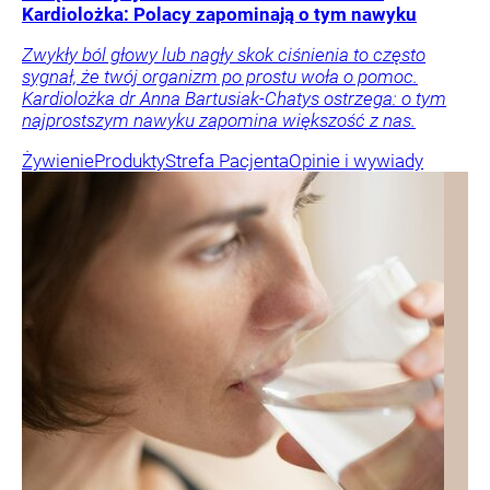
Kardiolożka: Polacy zapominają o tym nawyku
Zwykły ból głowy lub nagły skok ciśnienia to często
sygnał, że twój organizm po prostu woła o pomoc.
Kardiolożka dr Anna Bartusiak-Chatys ostrzega: o tym
najprostszym nawyku zapomina większość z nas.
Żywienie
Produkty
Strefa Pacjenta
Opinie i wywiady