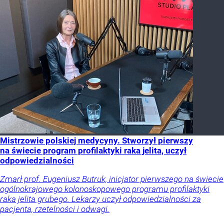
Mistrzowie polskiej medycyny. Stworzył pierwszy
na świecie program profilaktyki raka jelita, uczył
odpowiedzialności
Zmarł prof. Eugeniusz Butruk, inicjator pierwszego na świecie
ogólnokrajowego kolonoskopowego programu profilaktyki
raka jelita grubego. Lekarzy uczył odpowiedzialności za
pacjenta, rzetelności i odwagi.