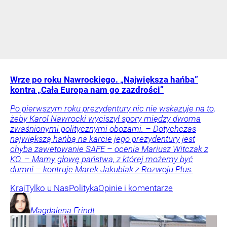
Wrze po roku Nawrockiego. „Największa hańba”
kontra „Cała Europa nam go zazdrości”
Po pierwszym roku prezydentury nic nie wskazuje na to,
żeby Karol Nawrocki wyciszył spory między dwoma
zwaśnionymi politycznymi obozami. – Dotychczas
największą hańbą na karcie jego prezydentury jest
chyba zawetowanie SAFE – ocenia Mariusz Witczak z
KO. – Mamy głowę państwa, z której możemy być
dumni – kontruje Marek Jakubiak z Rozwoju Plus.
Kraj
Tylko u Nas
Polityka
Opinie i komentarze
Magdalena
Frindt