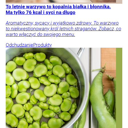
To letnie warzywo to kopalnia białka i błonnika.
Ma tylko 76 kcal i syci na długo
Aromatyczny, sycący i wyjątkowo zdrowy. To warzywo
to niekwestionowany król letnich straganów. Zobacz, co
warto włączyć do swojego menu.
Odchudzanie
Produkty