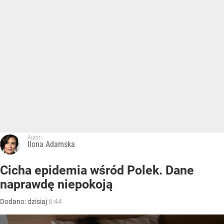
Autor:
Ilona Adamska
Cicha epidemia wśród Polek. Dane
naprawdę niepokoją
Dodano:
dzisiaj
6:44