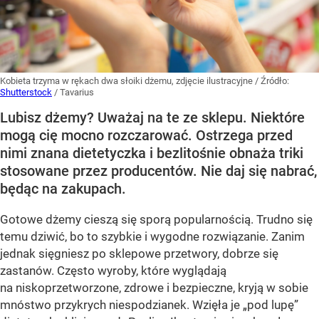
Kobieta trzyma w rękach dwa słoiki dżemu, zdjęcie ilustracyjne
/ Źródło:
Shutterstock
/
Tavarius
Lubisz dżemy? Uważaj na te ze sklepu. Niektóre
mogą cię mocno rozczarować. Ostrzega przed
nimi znana dietetyczka i bezlitośnie obnaża triki
stosowane przez producentów. Nie daj się nabrać,
będąc na zakupach.
Gotowe dżemy cieszą się sporą popularnością. Trudno się
temu dziwić, bo to szybkie i wygodne rozwiązanie. Zanim
jednak sięgniesz po sklepowe przetwory, dobrze się
zastanów. Często wyroby, które wyglądają
na niskoprzetworzone, zdrowe i bezpieczne, kryją w sobie
mnóstwo przykrych niespodzianek. Wzięła je „pod lupę”