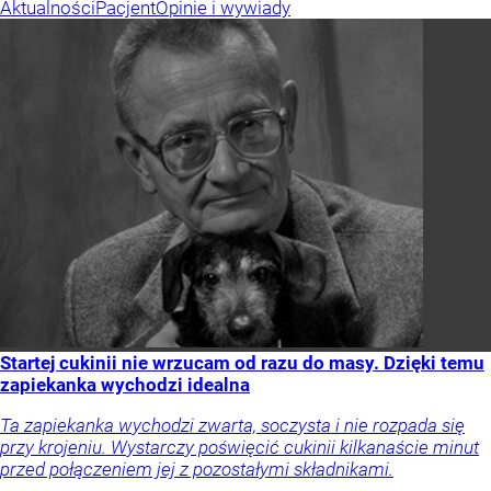
Aktualności
Pacjent
Opinie i wywiady
Startej cukinii nie wrzucam od razu do masy. Dzięki temu
zapiekanka wychodzi idealna
Ta zapiekanka wychodzi zwarta, soczysta i nie rozpada się
przy krojeniu. Wystarczy poświęcić cukinii kilkanaście minut
przed połączeniem jej z pozostałymi składnikami.