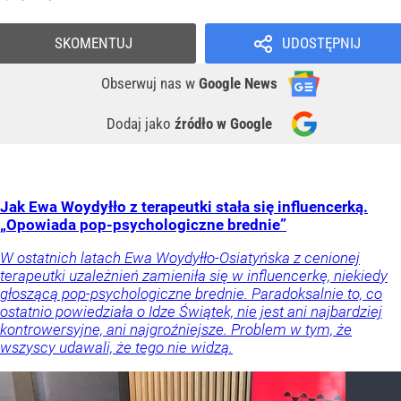
SKOMENTUJ
UDOSTĘPNIJ
Obserwuj nas
w
Google News
Dodaj jako
źródło w Google
Jak Ewa Woydyłło z terapeutki stała się influencerką.
„Opowiada pop-psychologiczne brednie”
W ostatnich latach Ewa Woydyłło-Osiatyńska z cenionej
terapeutki uzależnień zamieniła się w influencerkę, niekiedy
głoszącą pop-psychologiczne brednie. Paradoksalnie to, co
ostatnio powiedziała o Idze Świątek, nie jest ani najbardziej
kontrowersyjne, ani najgroźniejsze. Problem w tym, że
wszyscy udawali, że tego nie widzą.