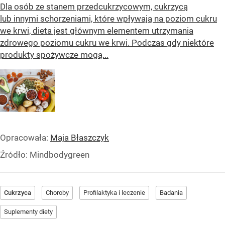
Dla osób ze stanem przedcukrzycowym, cukrzycą
lub innymi schorzeniami, które wpływają na poziom cukru
we krwi, dieta jest głównym elementem utrzymania
zdrowego poziomu cukru we krwi. Podczas gdy niektóre
produkty spożywcze mogą...
Opracowała:
Maja Błaszczyk
Źródło:
Mindbodygreen
Cukrzyca
Choroby
Profilaktyka i leczenie
Badania
Suplementy diety