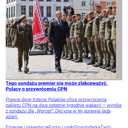
Tego sondażu premier nie może zlekceważyć.
Polacy o przywróceniu CPN
Prawie dwie trzecie Polaków chce przywrócenia
pakietu CPN na dwa ostatnie tygodnie wakacji – wynika
z sondażu dla „Wprost”. Decyzja w tej sprawie lada
dzień.
Finanse i inwestycje
Firmy i rynki
Gospodarka
Twój