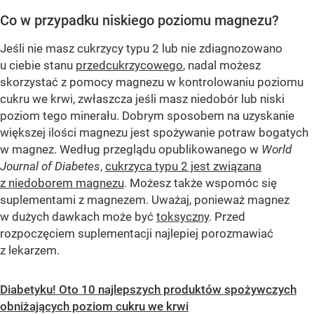
Co w przypadku niskiego poziomu magnezu?
Jeśli nie masz cukrzycy typu 2 lub nie zdiagnozowano
u ciebie stanu
przedcukrzycowego
, nadal możesz
skorzystać z pomocy magnezu w kontrolowaniu poziomu
cukru we krwi, zwłaszcza jeśli masz niedobór lub niski
poziom tego minerału. Dobrym sposobem na uzyskanie
większej ilości magnezu jest spożywanie potraw bogatych
w magnez. Według przeglądu opublikowanego w
World
Journal of Diabetes
,
cukrzyca typu 2 jest związana
z niedoborem magnezu
. Możesz także wspomóc się
suplementami z magnezem. Uważaj, ponieważ magnez
w dużych dawkach może być
toksyczny
. Przed
rozpoczęciem suplementacji najlepiej porozmawiać
z lekarzem.
Diabetyku! Oto 10 najlepszych produktów spożywczych
obniżających poziom cukru we krwi