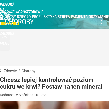
PRZEJDŹ
NA
ZDROWIE WPROST
STRONĘ
CHOROBY
DZIECKO
PROFILAKTYKA
STREFA PACJENTA
ODŻYWIANIE
GŁÓWNĄ
CHOROBY
WPROST.PL
UBSKRYBUJ
ZALOGUJ
MENU
Zdrowie
/
Choroby
Chcesz lepiej kontrolować poziom
cukru we krwi? Postaw na ten minerał
Dodano:
2
września
2020
17:29