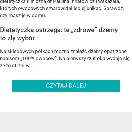
dietetyczka kliniczna dr Paulina Ihnatowicz i wskazała,
których owocowych smarowideł lepiej unikać. Sprawdź,
czy masz je w domu.
Dietetyczka ostrzega: te „zdrowe” dżemy
to zły wybór
Na sklepowych półkach można znaleźć dżemy opatrzone
napisem „100% owoców”. Na pierwszy rzut oka wydaje się,
że to strzał w...
CZYTAJ DALEJ