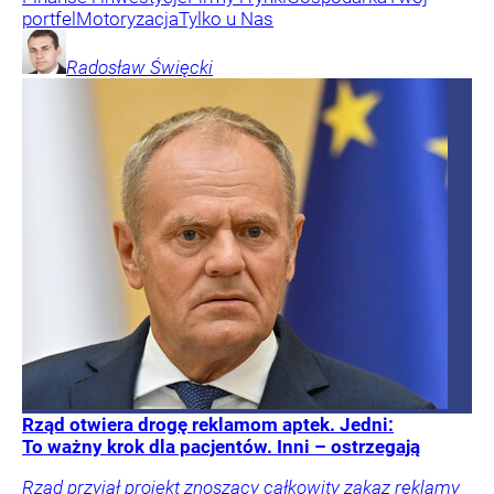
portfel
Motoryzacja
Tylko u Nas
Radosław
Święcki
Rząd otwiera drogę reklamom aptek. Jedni:
To ważny krok dla pacjentów. Inni – ostrzegają
Rząd przyjął projekt znoszący całkowity zakaz reklamy