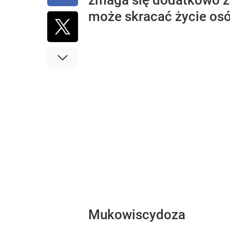
zmaga się dodatkowo z 
może skracać życie os
Mukowiscydoza