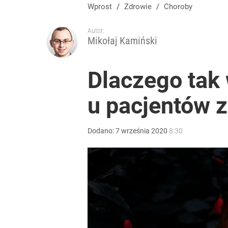
Większość Polaków wybiera kurczaka. Dietetycy cz
Wprost
/
Zdrowie
/
Choroby
Autor:
dodaj
Mikołaj Kamiński
Startej cukinii nie wrzucam od razu do masy. Dzię
Dlaczego tak 
u pacjentów 
dodaj
Cicha epidemia wśród Polek. Dane naprawdę niep
Dodano:
7
września
2020
8:30
dodaj