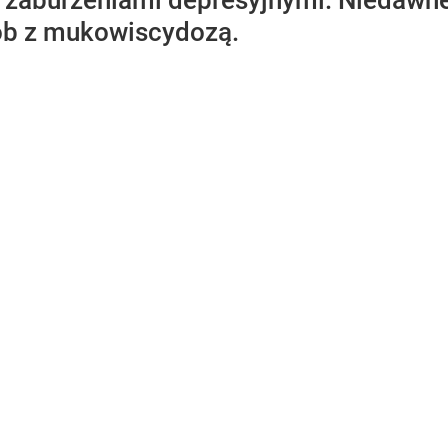
zaburzeniami depresyjnymi. Niedawne
ób z mukowiscydozą.