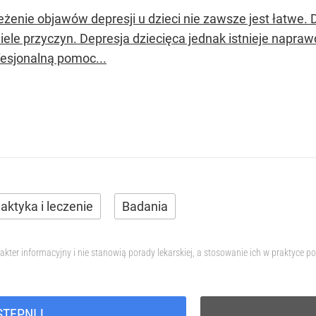
eżenie objawów depresji u dzieci nie zawsze jest łatwe. 
ele przyczyn. Depresja dziecięca jednak istnieje naprawd
fesjonalną pomoc...
laktyka i leczenie
Badania
akter informacyjny i nie stanowią porady lekarskiej, a stosowanie ich w praktyce
STĘPNIJ