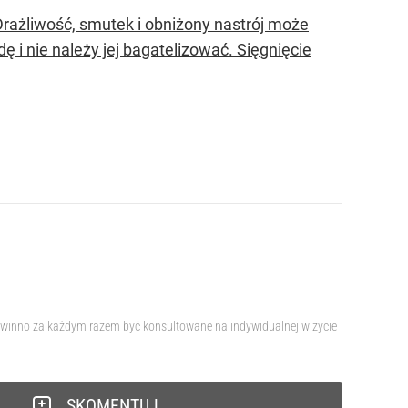
Drażliwość, smutek i obniżony nastrój może
ę i nie należy jej bagatelizować. Sięgnięcie
 powinno za każdym razem być konsultowane na indywidualnej wizycie
SKOMENTUJ