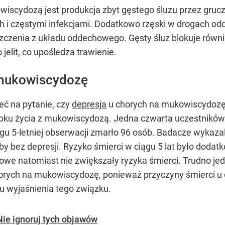
cydozą jest produkcja zbyt gęstego śluzu przez grucz
 i częstymi infekcjami. Dodatkowo rzęski w drogach od
zczenia z układu oddechowego. Gęsty śluz blokuje równi
jelit, co upośledza trawienie.
 mukowiscydozę
eć na pytanie, czy
depresja
u chorych na mukowiscydozę 
roku życia z mukowiscydozą. Jedna czwarta uczestnikó
gu 5-letniej obserwacji zmarło 96 osób. Badacze wykazal
by bez depresji. Ryzyko śmierci w ciągu 5 lat było dodat
kowe natomiast nie zwiększały ryzyka śmierci. Trudno je
orych na mukowiscydozę, ponieważ przyczyny śmierci u os
u wyjaśnienia tego związku.
Nie ignoruj tych objawów