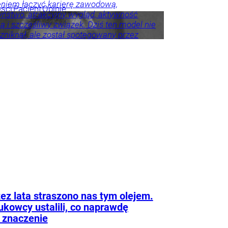
niem łączyć karierę zawodową,
ości
Pacjent
Opinie
ństwo, atrakcyjny wygląd, aktywność
y
ą i szczęśliwy związek. Dziś ten model nie
e zniknął, ale został spotęgowany przez
ołecznościowe, kulturę nieustannego
wania się oraz wszechobecną presję
a sukcesu. Współczesna Polka ma być
zadbana, wysportowana, przedsiębiorcza,
lnie dojrzała. Ma być dobrą matką,
 i przyjaciółką. A jeśli nie spełnia
ch tych oczekiwań, często sama staje się
ajsurowszym sędzią.
rze
Życie
Psychologia
Tylko
ez lata straszono nas tym olejem.
kowcy ustalili, co naprawdę
 znaczenie