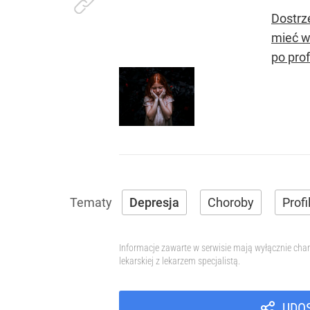
Dostrz
mieć wi
po pro
Depresja
Choroby
Profi
Informacje zawarte w serwisie mają wyłącznie char
lekarskiej z lekarzem specjalistą.
UDO