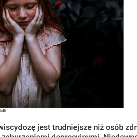
elli
iscydozę jest trudniejsze niż osób zd