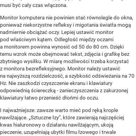
musi być cały czas włączona.
Monitor komputera nie powinien stać równolegle do okna,
ponieważ niekorzystne refleksy i migotania światła mogą
nadmiernie obciążać oczy. Lepiej ustawić monitor
pod właściwym kątem. Odległość między oczami
a monitorem powinna wynosić od 50 do 80 cm. Dzięki
temu wzrok może obejmować tekst, zdjęcia i grafikę bez
zbytniego wysiłku. W miarę możliwości trzeba korzystać
z monitora bezrefleksyjnego. Monitor należy ustawić
na najwyższą rozdzielczość, a szybkość odświeżania na 70
Hz. Nie zaszkodzi czyszczenie ekranu i klawiatury
odpowiednią ściereczką - zanieczyszczenia z zakurzonej
klawiatury łatwo przenieść dłońmi do oczu.
I najważniejsze: zawsze warto mieć pod ręką krople
nawilżające. „Sztuczne łzy”, które zawierają najczęściej
kwas hialuronowy o działaniu nawilżającym, ukoją
pieczenie, uzupełniają ubytki filmu łzowego i trwale