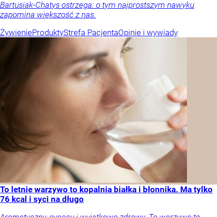
Bartusiak-Chatys ostrzega: o tym najprostszym nawyku
zapomina większość z nas.
Żywienie
Produkty
Strefa Pacjenta
Opinie i wywiady
To letnie warzywo to kopalnia białka i błonnika. Ma tylko
76 kcal i syci na długo