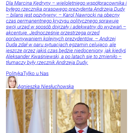
Dla Marcina Kędryny – wieloletniego współpracownika i
byłego rzecznika prasowego prezydenta Andrzeja Dudy
– bilans jest pozytywny: – Karol Nawrocki na obecny
czas permanentnego kryzysu politycznego sprawuje
swój urząd w sposób dojrzały i adekwatny do wyzwań –
akcentuje. Jednocześnie przestrzega przed
porównywaniem kolejnych prezydentów. – Andrzej
Duda zdał w paru sytuacjach egzamin celująco, ale
jeszcze przez jakiś czas będzie niedoceniony, jak kiedyś
Aleksander Kwaśniewski, a po latach się to zmieniło –
tłumaczy były rzecznik Andrzeja Dudy.
Polityka
Tylko u Nas
Agnieszka
Niesłuchowska