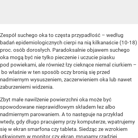
Zespół suchego oka to częsta przypadłość – według
badań epidemiologicznych cierpi na nią kilkanaście (10-18)
proc. osób dorosłych. Paradoksalnie objawem suchego
oka mogą być nie tylko pieczenie i uczucie piasku
pod powiekami, ale również łzy cieknące niemal ciurkiem –
bo właśnie w ten sposób oczy bronią się przed
nadmiernym wysuszeniem, zaczerwieniem oka lub nawet
zaburzeniemi widzenia.
Zbyt małe nawilżenie powierzchni oka może być
spowodowane nieprawidłowym składem łez albo
nadmiernym parowaniem. A to następuje na przykład
wtedy, gdy długo pracujemy przy komputerze, wpatrujemy
się w ekran smarfona czy tableta. Siedząc ze wzrokiem
utkwionym w monitor czy ekran, mrugamy rzadziej