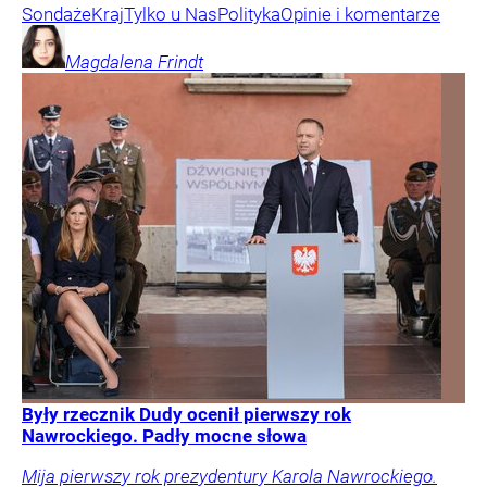
Sondaże
Kraj
Tylko u Nas
Polityka
Opinie i komentarze
Magdalena
Frindt
Były rzecznik Dudy ocenił pierwszy rok
Nawrockiego. Padły mocne słowa
Mija pierwszy rok prezydentury Karola Nawrockiego.