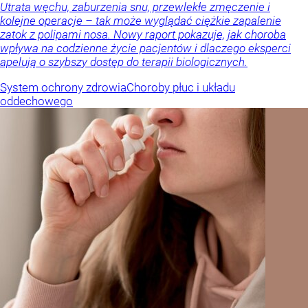
Utrata węchu, zaburzenia snu, przewlekłe zmęczenie i
kolejne operacje – tak może wyglądać ciężkie zapalenie
zatok z polipami nosa. Nowy raport pokazuje, jak choroba
wpływa na codzienne życie pacjentów i dlaczego eksperci
apelują o szybszy dostęp do terapii biologicznych.
System ochrony zdrowia
Choroby płuc i układu
oddechowego