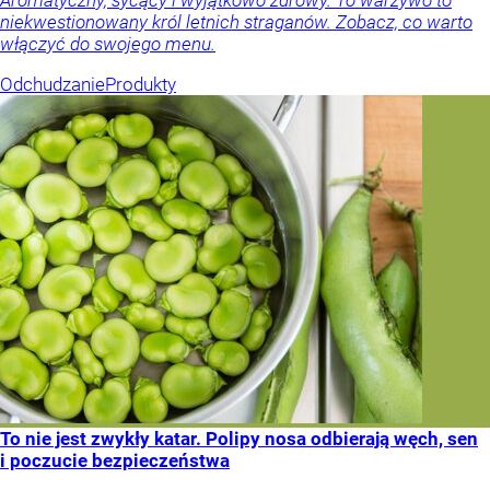
Aromatyczny, sycący i wyjątkowo zdrowy. To warzywo to
niekwestionowany król letnich straganów. Zobacz, co warto
włączyć do swojego menu.
Odchudzanie
Produkty
To nie jest zwykły katar. Polipy nosa odbierają węch, sen
i poczucie bezpieczeństwa