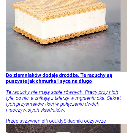
Do ziemniaków dodaję drożdże. Te racuchy są
puszyste jak chmurka i sycą na długo
Te racuchy nie mają sobie równych. Pracy przy nich
tyle, co nic, a znikają z talerzy w mgnieniu oka. Sekret
tych przysmaków tkwi w połączeniu dwóch
nieoczywistych składników.
Przepisy
Żywienie
Produkty
Składniki odżywcze