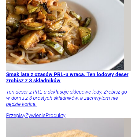
Smak lata z czasów PRL-u wraca. Ten lodowy deser
zrobisz z 3 składników
Ten deser z PRL-u deklasuje sklepowe lody. Zrobisz go
w domu z 3 prostych składników, a zachwytom nie
będzie końca.
Przepisy
Żywienie
Produkty