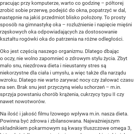
pracując przy komputerze, warto co godzinę – półtorej
zrobić sobie przerwę, podejść do okna, popatrzyć w dal,
następnie na jakiś przedmiot blisko położony. To prosty
sposób na gimnastykę oka – rozluźnienie i napięcie mięśni
rzęskowych oka odpowiadających za dostosowanie
kształtu rogówki oka do patrzenia na różne odległości.
Oko jest częścią naszego organizmu. Dlatego dbając
o oczy, nie wolno zapomnieć o zdrowym stylu życia. Zbyt
mało snu, niezdrowa dieta i nieustanny stres są
niekorzystne dla ciała i umysłu, a więc także dla narządu
wzroku. Dlatego nie warto zarywać nocy czy żałować czasu
na sen. Brak snu jest przyczyną wielu schorzeń – m.in.
sprzyja powstaniu chorób krążenia, cukrzycy typu II czy
nawet nowotworów.
Na ilość i jakość filmu łzowego wpływa m.in. nasza dieta.
Powinna być zdrowa i zbilansowana. Najważniejszym
składnikiem pokarmowym są kwasy tłuszczowe omega 3,