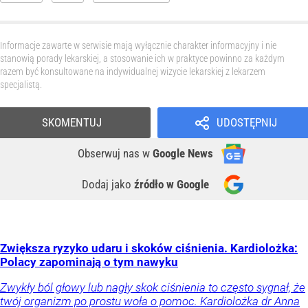
Informacje zawarte w serwisie mają wyłącznie charakter informacyjny i nie
stanowią porady lekarskiej, a stosowanie ich w praktyce powinno za każdym
razem być konsultowane na indywidualnej wizycie lekarskiej z lekarzem
specjalistą.
SKOMENTUJ
UDOSTĘPNIJ
Obserwuj nas
w
Google News
Dodaj jako
źródło w Google
Zwiększa ryzyko udaru i skoków ciśnienia. Kardiolożka:
Polacy zapominają o tym nawyku
Zwykły ból głowy lub nagły skok ciśnienia to często sygnał, że
twój organizm po prostu woła o pomoc. Kardiolożka dr Anna