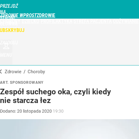
PRZEJDŹ
NA
ZDROWIE WPROST
STRONĘ
CHOROBY
DZIECKO
PROFILAKTYKA
STREFA PACJENTA
ODŻYWIANIE
GŁÓWNĄ
WPROST.PL
UBSKRYBUJ
ZALOGUJ
MENU
Zdrowie
/
Choroby
ART. SPONSOROWANY
Zespół suchego oka, czyli kiedy
nie starcza łez
Dodano:
20
listopada
2020
19:30