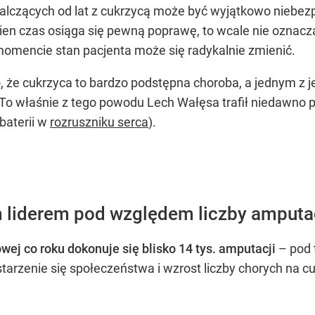
walczących od lat z cukrzycą może być wyjątkowo nieb
ien czas osiąga się pewną poprawę, to wcale nie oznacza
mencie stan pacjenta może się radykalnie zmienić.
 że cukrzyca to bardzo podstępna choroba, a jednym z je
 To właśnie z tego powodu Lech Wałęsa trafił niedawno 
aterii w
rozruszniku serca
).
m liderem pod względem liczby amputa
ej co roku dokonuje się blisko 14 tys. amputacji
– pod
tarzenie się społeczeństwa i wzrost liczby chorych na c