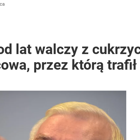
yca
d lat walczy z cukrzy
wa, przez którą trafił