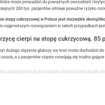
, które może prowadzić do poważnych owrzodzeń i kryty
lejnych 200 tys. pacjentów istnieje poważne ryzyko rozwo
nie stopy cukrzycowej w Polsce jest niezwykle skompli
sto najprostszym rozwiązaniem w takich przypadkach jest
rzycę cierpi na stopę cukrzycową. 85 p
byt dużego stężenia glukozy we krwi może dochodzić d
zucia, a u pacjentów często rozwijają się trudno gojące
ost udostępniony przez magister farmacji Ilona Krzak (@