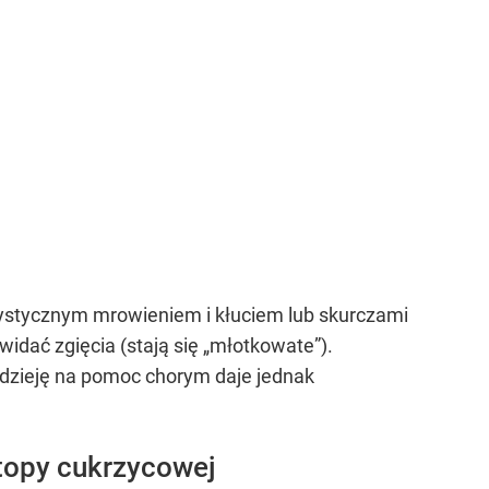
rystycznym mrowieniem i kłuciem lub skurczami
idać zgięcia (stają się „młotkowate”).
adzieję na pomoc chorym daje jednak
topy cukrzycowej