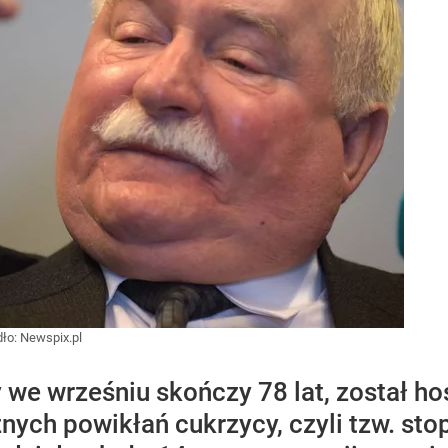
dło:
Newspix.pl
y we wrześniu skończy 78 lat, został 
nych powikłań cukrzycy, czyli tzw. st