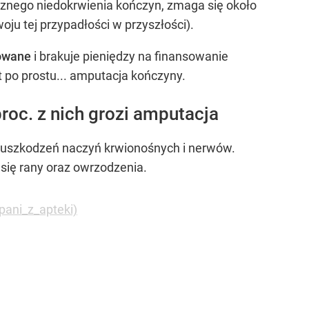
cznego niedokrwienia kończyn, zmaga się około
ju tej przypadłości w przyszłości).
kowane
i brakuje pieniędzy na finansowanie
 po prostu... amputacja kończyny.
roc. z nich grozi amputacja
o uszkodzeń naczyń krwionośnych i nerwów.
 się rany oraz owrzodzenia.
pani_z_apteki)