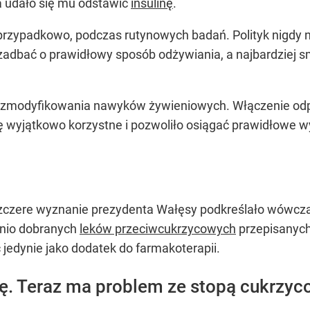
a udało się mu odstawić
insulinę
.
przypadkowo, podczas rutynowych badań. Polityk nigdy ni
 zadbać o prawidłowy sposób odżywiania, a najbardziej
o zmodyfikowania nawyków żywieniowych. Włączenie od
 wyjątkowo korzystne i pozwoliło osiągać prawidłowe wy
czere wyznanie prezydenta Wałęsy podkreślało wówczas
nio dobranych
leków przeciwcukrzycowych
przepisanych 
jedynie jako dodatek do farmakoterapii.
nę. Teraz ma problem ze stopą cukrzy