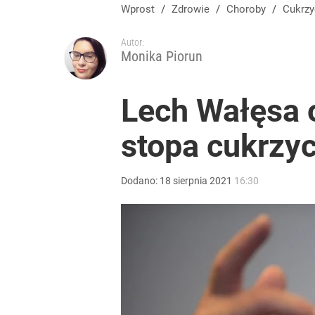
Wprost
/
Zdrowie
/
Choroby
/
Cukrz
Autor:
Monika Piorun
Lech Wałęsa o
stopa cukrzyco
Dodano:
18
sierpnia
2021
16:30