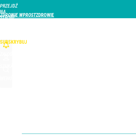
PRZEJDŹ
Udostępnij
0
Skomentuj
NA
ZDROWIE WPROST
STRONĘ
GŁÓWNĄ
CHOROBY
DZIECKO
PROFILAKTYKA
STREFA PACJENTA
ODŻYWIAN
WPROST.PL
SUBSKRYBUJ
ZALOGUJ
SZUKAJ
MENU