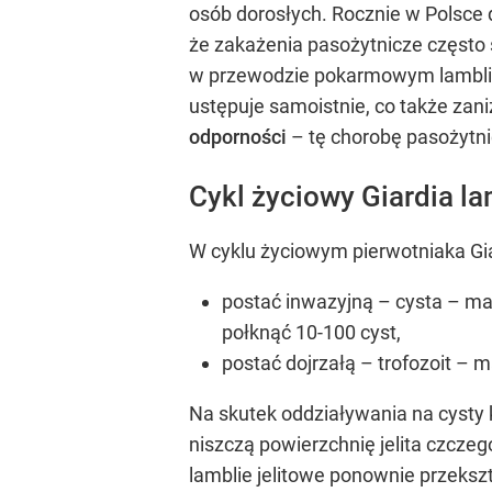
osób dorosłych. Rocznie w Polsce 
że zakażenia pasożytnicze często
w przewodzie pokarmowym lamblie
ustępuje samoistnie, co także zan
odporności
– tę chorobę pasożytni
Cykl życiowy Giardia la
W cyklu życiowym pierwotniaka Gi
postać inwazyjną – cysta – ma
połknąć 10-100 cyst,
postać dojrzałą – trofozoit – ma
Na skutek oddziaływania na cysty k
niszczą powierzchnię jelita czcze
lamblie jelitowe ponownie przeksz