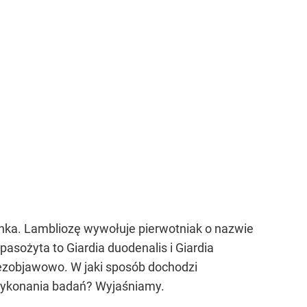
gunka. Lambliozę wywołuje pierwotniak o nazwie
o pasożyta to Giardia duodenalis i Giardia
ezobjawowo. W jaki sposób dochodzi
 wykonania badań? Wyjaśniamy.