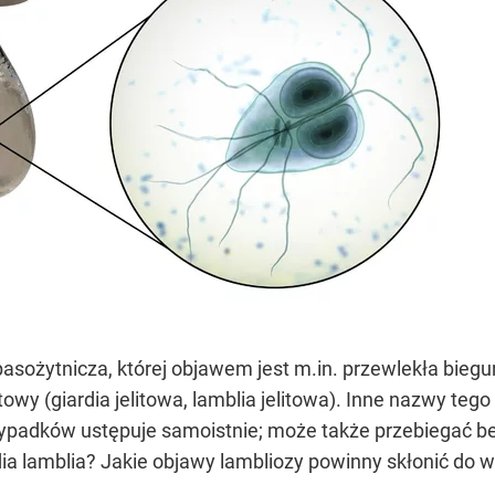
 pasożytnicza, której objawem jest m.in. przewlekła bie
litowy (giardia jelitowa, lamblia jelitowa). Inne nazwy teg
zypadków ustępuje samoistnie; może także przebiegać b
dia lamblia? Jakie objawy lambliozy powinny skłonić do