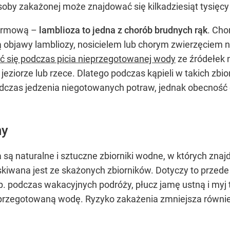
soby zakażonej może znajdować się kilkadziesiąt tysięcy 
karmową –
lamblioza to jedna z chorób brudnych rąk
. Cho
ją objawy lambliozy, nosicielem lub chorym zwierzęciem 
 się podczas picia nieprzegotowanej wody
ze źródełek 
, jeziorze lub rzece. Dlatego podczas kąpieli w takich zb
dczas jedzenia niegotowanych potraw, jednak obecność c
ny
są naturalne i sztuczne zbiorniki wodne, w których znaj
skiwana jest ze skażonych zbiorników. Dotyczy to przed
p. podczas wakacyjnych podróży, płucz jamę ustną i myj 
eprzegotowaną wodę. Ryzyko zakażenia zmniejsza równi