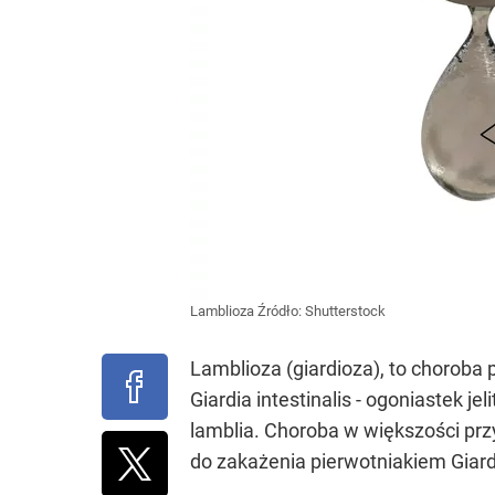
Lamblioza
Źródło:
Shutterstock
Lamblioza (giardioza), to choroba
Giardia intestinalis - ogoniastek je
lamblia. Choroba w większości pr
do zakażenia pierwotniakiem Giar