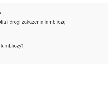
?
lia i drogi zakażenia lambliozą
 lambliozy?