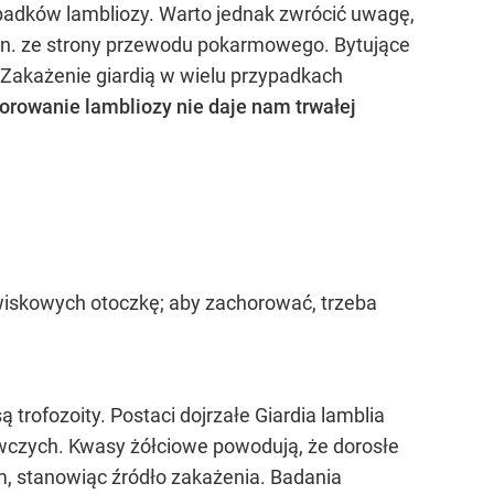
ypadków lambliozy. Warto jednak zwrócić uwagę,
.in. ze strony przewodu pokarmowego. Bytujące
akażenie giardią w wielu przypadkach
orowanie lambliozy nie daje nam trwałej
owiskowych otoczkę; aby zachorować, trzeba
trofozoity. Postaci dojrzałe Giardia lamblia
ywczych. Kwasy żółciowe powodują, że dorosłe
em, stanowiąc źródło zakażenia. Badania