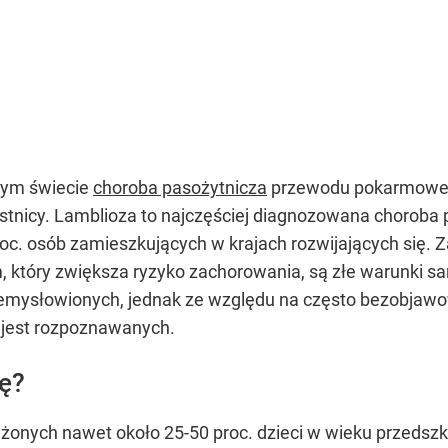
łym świecie
choroba pasożytnicza
przewodu pokarmowego.
nastnicy. Lamblioza to najczęściej diagnozowana choroba
roc. osób zamieszkujących w krajach rozwijających się. 
m, który zwiększa ryzyko zachorowania, są złe warunki s
zemysłowionych, jednak ze względu na często bezobjaw
e jest rozpoznawanych.
zę?
żonych nawet około 25-50 proc. dzieci w wieku przedsz