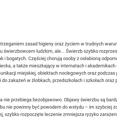
trzeganiem zasad higieny oraz życiem w trudnych warunk
u świerzbowcem ludzkim, ale... Świerzb szybko rozprzest
jak i bogatych. Częściej chorują osoby z osłabioną odpo
cka, a także mieszkający w internatach i akademikach
omunikacji miejskiej, obiektach noclegowych oraz podcza
zi do zakażeń w żłobkach, przedszkolach i szkołach ora
ra nie przebiega bezobjawowo. Objawy świerzbu są bardzo
bu nie powinny być powodem do wstydu – im szybciej zos
ej, szybko rozpoczęte leczenie zmniejsza ryzyko zarażen