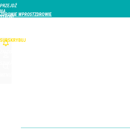
PRZEJDŹ
Udostępnij
0
Skomentuj
NA
ZDROWIE WPROST
STRONĘ
GŁÓWNĄ
CHOROBY
DZIECKO
PROFILAKTYKA
STREFA PACJENTA
ODŻYWIAN
WPROST.PL
SUBSKRYBUJ
ZALOGUJ
SZUKAJ
MENU