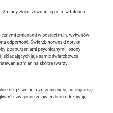
 Zmiany zlokalizowane są m.in. w fałdach
licznymi zmianami w postaci m.in. wykwitów
iona odporność. Świerzb norweski dotyka
oby z zaburzeniami psychicznymi i osoby
ej składających jaja samic świerzbowca
wstawanie zmian na skórze twarzy.
e uciążliwe po rozgrzaniu ciała, nasilając się
legliwości związane ze świerzbem odczuwają