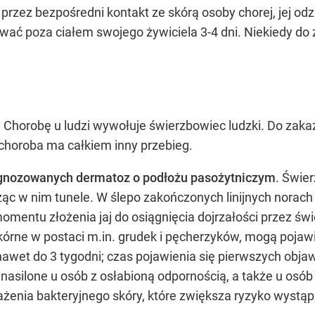
rzez bezpośredni kontakt ze skórą osoby chorej, jej odz
wać poza ciałem swojego żywiciela 3-4 dni. Niekiedy do 
ąt. Chorobę u ludzi wywołuje świerzbowiec ludzki. Do z
choroba ma całkiem inny przebieg.
iagnozowanych dermatoz o podłożu pasożytniczym
. Świer
ąc w nim tunele. W ślepo zakończonych linijnych norac
d momentu złożenia jaj do osiągnięcia dojrzałości przez ś
 skórne w postaci m.in. grudek i pęcherzyków, mogą pojawi
awet do 3 tygodni; czas pojawienia się pierwszych obj
nasilone u osób z osłabioną odpornością, a także u osó
enia bakteryjnego skóry, które zwiększa ryzyko wystąpi