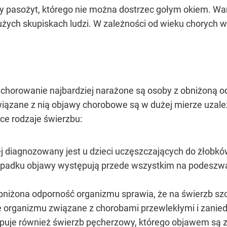
y pasożyt, którego nie można dostrzec gołym okiem. War
żych skupiskach ludzi. W zależności od wieku chorych w
chorowanie najbardziej narażone są osoby z obniżoną odp
wiązane z nią objawy chorobowe są w dużej mierze uzależ
e rodzaje świerzbu:
j diagnozowany jest u dzieci uczęszczających do żłobków
padku objawy występują przede wszystkim na podeszwach
niżona odporność organizmu sprawia, że na świerzb szcz
e organizmu związane z chorobami przewlekłymi i zanie
ępuje również świerzb pęcherzowy, którego objawem są 