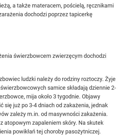
ieżą, a także materacem, pościelą, ręcznikami
zarażenia dochodzi poprzez tapicerkę
akażenia świerzbowcem zwierzęcym dochodzi
zbowiec ludzki należy do rodziny roztoczy. Żyje
h świerzbowcowych samice składają dziennie 2-
wierzbowce, mija około 3 tygodnie. Objawy
ć się już po 3-4 dniach od zakażenia, jednak
awów zależy m.in. od masywności zakażenia.
b z atopowym zapaleniem skóry. Na skutek
enia powikłań tej choroby pasożytniczej.