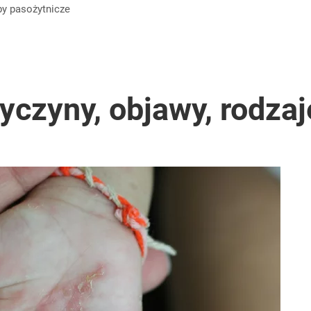
by
pasożytnicze
yczyny, objawy, rodzaje