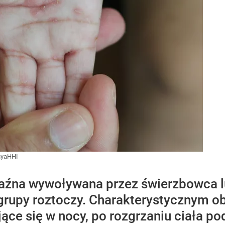
yaHHI
aźna wywoływana przez świerzbowca lu
 grupy roztoczy. Charakterystycznym 
jące się w nocy, po rozgrzaniu ciała p