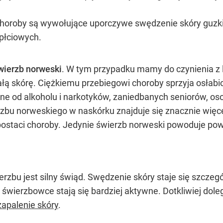
oroby są wywołujące uporczywe swędzenie skóry guzki.
 płciowych.
ierzb norweski
. W tym przypadku mamy do czynienia z 
łą skórę. Ciężkiemu przebiegowi choroby sprzyja osłab
e od alkoholu i narkotyków, zaniedbanych seniorów, os
zbu norweskiego w naskórku znajduje się znacznie więc
 postaci choroby. Jedynie świerzb norweski powoduje po
u jest silny świąd. Swędzenie skóry staje się szczególni
świerzbowce stają się bardziej aktywne. Dotkliwiej do
apalenie skóry
.