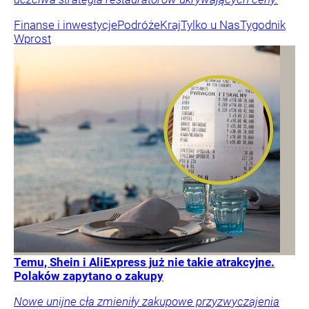
Finanse i inwestycje
Podróże
Kraj
Tylko u Nas
Tygodnik
Wprost
Temu, Shein i AliExpress już nie takie atrakcyjne.
Polaków zapytano o zakupy
Nowe unijne cła zmieniły zakupowe przyzwyczajenia