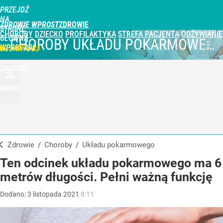
PRZEJDŹ
NA
ZDROWIE WPROST
STRONĘ
CHOROBY
DZIECKO
PROFILAKTYKA
STREFA PACJENTA
ODŻYWIANIE
GŁÓWNĄ
CHOROBY UKŁADU POKARMOWEGO
WPROST.PL
UBSKRYBUJ
ZALOGUJ
MENU
Zdrowie
/
Choroby
/
układu pokarmowego
Ten odcinek układu pokarmowego ma 6
metrów długości. Pełni ważną funkcję
Dodano:
3
listopada
2021
8:11