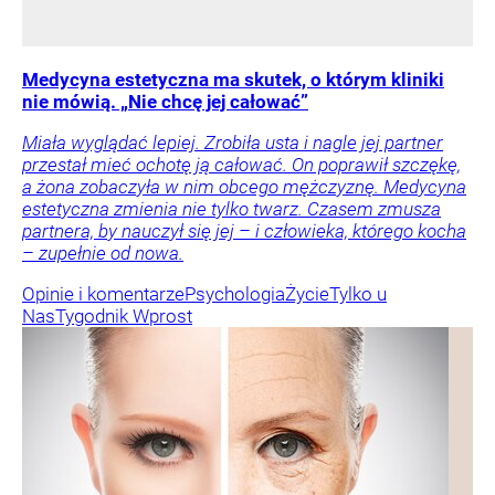
Medycyna estetyczna ma skutek, o którym kliniki
nie mówią. „Nie chcę jej całować”
Miała wyglądać lepiej. Zrobiła usta i nagle jej partner
przestał mieć ochotę ją całować. On poprawił szczękę,
a żona zobaczyła w nim obcego mężczyznę. Medycyna
estetyczna zmienia nie tylko twarz. Czasem zmusza
partnera, by nauczył się jej – i człowieka, którego kocha
– zupełnie od nowa.
Opinie i komentarze
Psychologia
Życie
Tylko u
Nas
Tygodnik Wprost