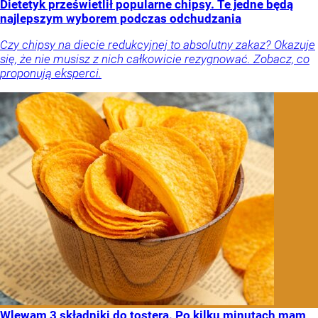
Dietetyk prześwietlił popularne chipsy. Te jedne będą
najlepszym wyborem podczas odchudzania
Czy chipsy na diecie redukcyjnej to absolutny zakaz? Okazuje
się, że nie musisz z nich całkowicie rezygnować. Zobacz, co
proponują eksperci.
Wlewam 3 składniki do tostera. Po kilku minutach mam