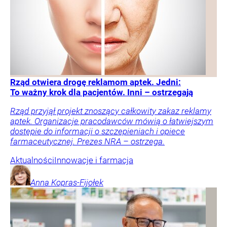
Rząd otwiera drogę reklamom aptek. Jedni:
To ważny krok dla pacjentów. Inni – ostrzegają
Rząd przyjął projekt znoszący całkowity zakaz reklamy
aptek. Organizacje pracodawców mówią o łatwiejszym
dostępie do informacji o szczepieniach i opiece
farmaceutycznej. Prezes NRA – ostrzega.
Aktualności
Innowacje i farmacja
Anna
Kopras-Fijołek