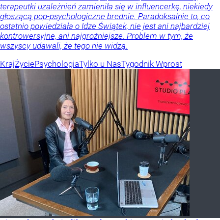
terapeutki uzależnień zamieniła się w influencerkę, niekiedy
głoszącą pop-psychologiczne brednie. Paradoksalnie to, co
ostatnio powiedziała o Idze Świątek, nie jest ani najbardziej
kontrowersyjne, ani najgroźniejsze. Problem w tym, że
wszyscy udawali, że tego nie widzą.
Kraj
Życie
Psychologia
Tylko u Nas
Tygodnik Wprost