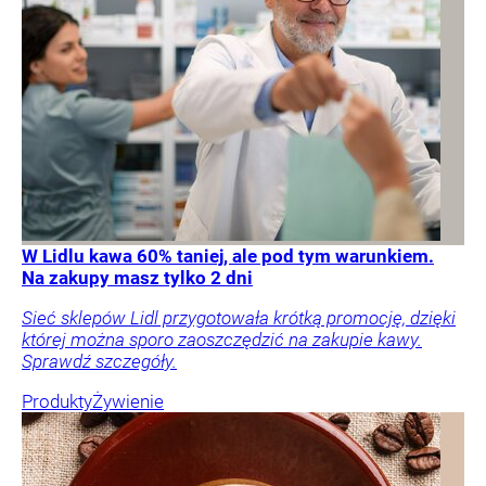
W Lidlu kawa 60% taniej, ale pod tym warunkiem.
Na zakupy masz tylko 2 dni
Sieć sklepów Lidl przygotowała krótką promocję, dzięki
której można sporo zaoszczędzić na zakupie kawy.
Sprawdź szczegóły.
Produkty
Żywienie