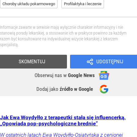
Choroby układu pokarmowego
Profilaktyka i leczenie
Informacje zawarte w serwisie mają wyłącznie charakter informacyjny i nie
stanowią porady lekarskiej, a stosowanie ich w praktyce powinno za każdym
razem być konsultowane na indywidualnej wizycie lekarskiej z lekarzem
specjalistą.
SKOMENTUJ
UDOSTĘPNIJ
Obserwuj nas
w
Google News
Dodaj jako
źródło w Google
Jak Ewa Woydyłło z terapeutki stała się influencerką.
„Opowiada pop-psychologiczne brednie”
W ostatnich latach Ewa Woydyłło-Osiatyńska z cenionej