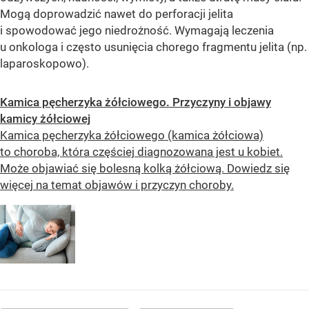
Mogą doprowadzić nawet do perforacji jelita
i spowodować jego niedrożność. Wymagają leczenia
u onkologa i często usunięcia chorego fragmentu jelita (np.
laparoskopowo).
Kamica pęcherzyka żółciowego. Przyczyny i objawy
kamicy żółciowej
Kamica pęcherzyka żółciowego (kamica żółciowa)
to choroba, która częściej diagnozowana jest u kobiet.
Może objawiać się bolesną kolką żółciową. Dowiedz się
więcej na temat objawów i przyczyn choroby.