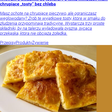
chrupiące „tosty” bez chleba
Masz ochotę na chrupiące pieczywo, ale ograniczasz
węglowodany? Zrób te wyjątkowe tosty, które w smaku do
złudzenia przypominają tradycyjne. Wystarczą trzy proste
składniki, by na talerzu wylądowała pyszna, sycąca
przekąska, która nie obciąża żołądka.
Przepisy
Produkty
Żywienie