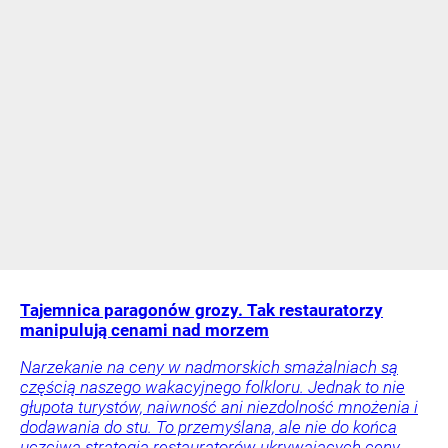
Tajemnica paragonów grozy. Tak restauratorzy
manipulują cenami nad morzem
Narzekanie na ceny w nadmorskich smażalniach są
częścią naszego wakacyjnego folkloru. Jednak to nie
głupota turystów, naiwność ani niezdolność mnożenia i
dodawania do stu. To przemyślana, ale nie do końca
uczciwa strategia restauratorów ukrywających ceny.