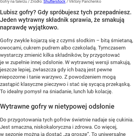
Gofry na talerzu
/ Źródło:
Shutterstock
/
Viktory Panchenko
Lubisz gofry? Gdy spróbujesz tych przepadniesz.
Jeden wytrawny składnik sprawia, że smakują
naprawdę wyjątkowo.
Gofry zwykle kojarzą się z czymś słodkim – bitą śmietaną,
owocami, cukrem pudrem albo czekoladą. Tymczasem
wystarczy zmienić kilka składników, by przygotować
je w zupełnie innej odsłonie. W wytrawnej wersji smakują,
jeszcze lepiej, zwłaszcza gdy ich bazą jest pewne
niepozorne i tanie warzywo. Z powodzeniem mogą
zastąpić klasyczne pieczywo i stać się sycącą przekąską.
To idealny pomysł na śniadanie, lunch lub kolację.
Wytrawne gofry w nietypowej odsłonie
Do przygotowania tych gofrów świetnie nadaje się cukinia.
Jest smaczna, niskokaloryczna i zdrowa. Co więcej,
w sezonie można ją dostać „za grosze”. To uniwersalne