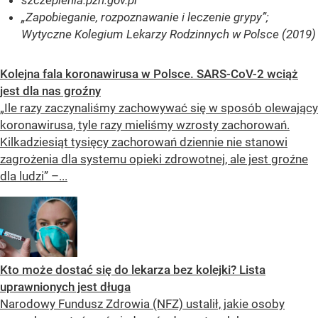
szczepienia.pzh.gov.pl
„Zapobieganie, rozpoznawanie i leczenie grypy”;
Wytyczne Kolegium Lekarzy Rodzinnych w Polsce (2019)
Kolejna fala koronawirusa w Polsce. SARS-CoV-2 wciąż
jest dla nas groźny
„Ile razy zaczynaliśmy zachowywać się w sposób olewający
koronawirusa, tyle razy mieliśmy wzrosty zachorowań.
Kilkadziesiąt tysięcy zachorowań dziennie nie stanowi
zagrożenia dla systemu opieki zdrowotnej, ale jest groźne
dla ludzi” –...
Kto może dostać się do lekarza bez kolejki? Lista
uprawnionych jest długa
Narodowy Fundusz Zdrowia (NFZ) ustalił, jakie osoby