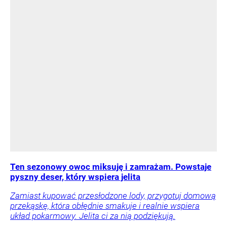
Ten sezonowy owoc miksuję i zamrażam. Powstaje
pyszny deser, który wspiera jelita
Zamiast kupować przesłodzone lody, przygotuj domową
przekąskę, która obłędnie smakuje i realnie wspiera
układ pokarmowy. Jelita ci za nią podziękują.