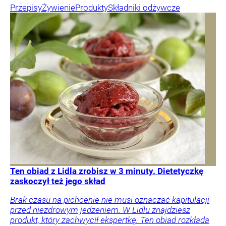
Przepisy
Żywienie
Produkty
Składniki odżywcze
Ten obiad z Lidla zrobisz w 3 minuty. Dietetyczkę
zaskoczył też jego skład
Brak czasu na pichcenie nie musi oznaczać kapitulacji
przed niezdrowym jedzeniem. W Lidlu znajdziesz
produkt, który zachwycił ekspertkę. Ten obiad rozkłada