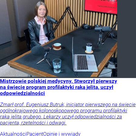
Mistrzowie polskiej medycyny. Stworzył pierwszy
na świecie program profilaktyki raka jelita, uczył
odpowiedzialności
Zmarł prof. Eugeniusz Butruk, inicjator pierwszego na świecie
ogólnokrajowego kolonoskopowego programu profilaktyki
raka jelita grubego. Lekarzy uczył odpowiedzialności za
pacjenta, rzetelności i odwagi.
Aktualności
Pacjent
Opinie i wywiady