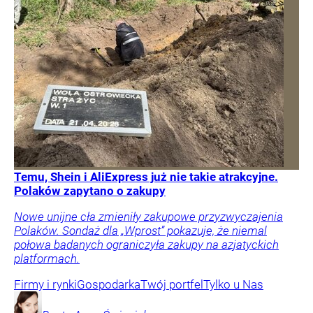
Temu, Shein i AliExpress już nie takie atrakcyjne.
Polaków zapytano o zakupy
Nowe unijne cła zmieniły zakupowe przyzwyczajenia
Polaków. Sondaż dla „Wprost” pokazuje, że niemal
połowa badanych ograniczyła zakupy na azjatyckich
platformach.
Firmy i rynki
Gospodarka
Twój portfel
Tylko u Nas