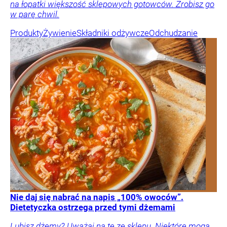
na łopatki większość sklepowych gotowców. Zrobisz go
w parę chwil.
Produkty
Żywienie
Składniki odżywcze
Odchudzanie
Nie daj się nabrać na napis „100% owoców”.
Dietetyczka ostrzega przed tymi dżemami
Lubisz dżemy? Uważaj na te ze sklepu. Niektóre mogą