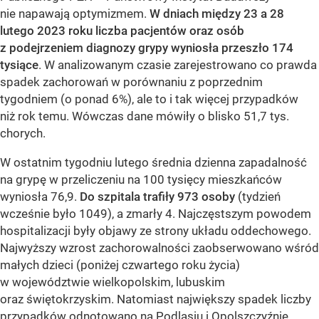
nie napawają optymizmem.
W dniach między 23 a 28
lutego 2023 roku liczba pacjentów oraz osób
z podejrzeniem diagnozy grypy wyniosła przeszło 174
tysiące
. W analizowanym czasie zarejestrowano co prawda
spadek zachorowań w porównaniu z poprzednim
tygodniem (o ponad 6%), ale to i tak więcej przypadków
niż rok temu. Wówczas dane mówiły o blisko 51,7 tys.
chorych.
W ostatnim tygodniu lutego średnia dzienna zapadalność
na grypę w przeliczeniu na 100 tysięcy mieszkańców
wyniosła 76,9.
Do szpitala trafiły 973 osoby
(tydzień
wcześnie było 1049), a zmarły 4. Najczęstszym powodem
hospitalizacji były objawy ze strony układu oddechowego.
Najwyższy wzrost zachorowalności zaobserwowano wśród
małych dzieci (poniżej czwartego roku życia)
w województwie wielkopolskim, lubuskim
oraz świętokrzyskim. Natomiast największy spadek liczby
przypadków odnotowano na Podlasiu i Opolszczyźnie.