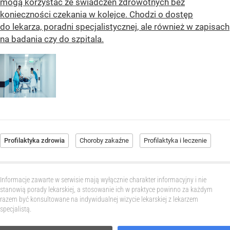
mogą korzystać ze świadczeń zdrowotnych bez
konieczności czekania w kolejce. Chodzi o dostęp
do lekarza, poradni specjalistycznej, ale również w zapisach
na badania czy do szpitala.
Profilaktyka zdrowia
Choroby zakaźne
Profilaktyka i leczenie
Informacje zawarte w serwisie mają wyłącznie charakter informacyjny i nie
stanowią porady lekarskiej, a stosowanie ich w praktyce powinno za każdym
razem być konsultowane na indywidualnej wizycie lekarskiej z lekarzem
specjalistą.