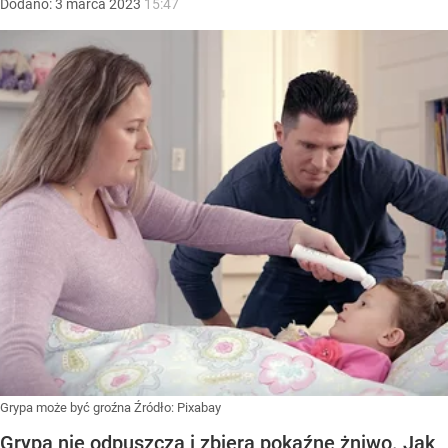
Dodano:
3
marca
2023
15:47
Grypa może być groźna
Źródło:
Pixabay
Grypa nie odpuszcza i zbiera pokaźne żniwo. Jak