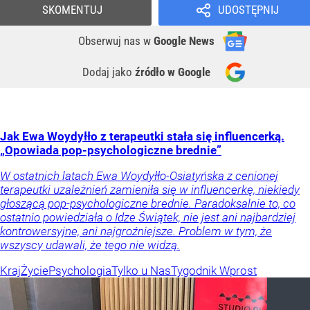
SKOMENTUJ
UDOSTĘPNIJ
Obserwuj nas
w
Google News
Dodaj jako
źródło w Google
Jak Ewa Woydyłło z terapeutki stała się influencerką.
„Opowiada pop-psychologiczne brednie”
W ostatnich latach Ewa Woydyłło-Osiatyńska z cenionej
terapeutki uzależnień zamieniła się w influencerkę, niekiedy
głoszącą pop-psychologiczne brednie. Paradoksalnie to, co
ostatnio powiedziała o Idze Świątek, nie jest ani najbardziej
kontrowersyjne, ani najgroźniejsze. Problem w tym, że
wszyscy udawali, że tego nie widzą.
Kraj
Życie
Psychologia
Tylko u Nas
Tygodnik Wprost