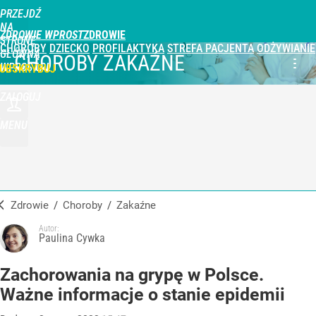
PRZEJDŹ
NA
ZDROWIE WPROST
STRONĘ
CHOROBY
DZIECKO
PROFILAKTYKA
STREFA PACJENTA
ODŻYWIANIE
GŁÓWNĄ
CHOROBY ZAKAŹNE
WPROST.PL
UBSKRYBUJ
ZALOGUJ
MENU
Zdrowie
/
Choroby
/
zakaźne
Autor:
Paulina Cywka
Zachorowania na grypę w Polsce.
Ważne informacje o stanie epidemii