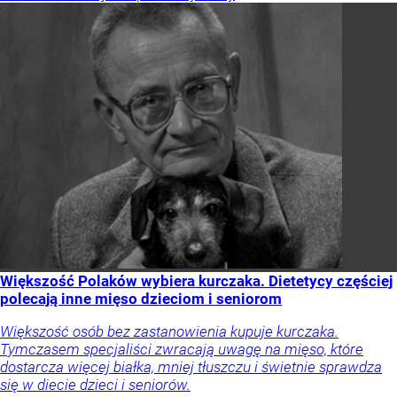
Większość Polaków wybiera kurczaka. Dietetycy częściej
polecają inne mięso dzieciom i seniorom
Większość osób bez zastanowienia kupuje kurczaka.
Tymczasem specjaliści zwracają uwagę na mięso, które
dostarcza więcej białka, mniej tłuszczu i świetnie sprawdza
się w diecie dzieci i seniorów.