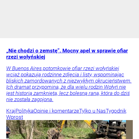
„Nie chodzi o zemstę”. Mocny apel w sprawie ofiar
rzezi wołyńskiej
W Buenos Aires potomkowie ofiar rzezi wołyńskiej
wciąż pokazują rodzinne zdjęcia i listy, wspominając
bliskich zamordowanych z niezwykłym okrucieństwem.
Ich dramat przypomina, że dla wielu rodzin Wołyń nie
jest historią zamkniętą, lecz bolesną raną, która do dziś
nie została zagojona.
Kraj
Polityka
Opinie i komentarze
Tylko u Nas
Tygodnik
Wprost