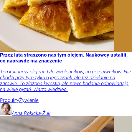
Przez lata straszono nas tym olejem. Naukowcy ustalili,
co naprawdę ma znaczenie
Ten kulinarny olej ma tylu zwolenników, co przeciwników. Nie
chodzi przy tym tylko o jego smak, ale też działanie na
zdrowie. To złożona kwestia, ale nowe badania odpowiadają
na wiele pytań. Warto wiedzieć.
Produkty
Żywienie
Anna
Rokicka-Żuk