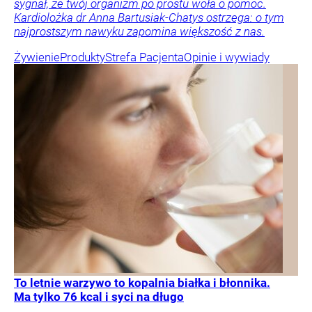
sygnał, że twój organizm po prostu woła o pomoc.
Kardiolożka dr Anna Bartusiak-Chatys ostrzega: o tym
najprostszym nawyku zapomina większość z nas.
Żywienie
Produkty
Strefa Pacjenta
Opinie i wywiady
To letnie warzywo to kopalnia białka i błonnika.
Ma tylko 76 kcal i syci na długo