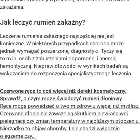
zakażenia.
Jak leczyć rumień zakaźny?
Leczenie rumienia zakaźnego najczęściej nie jest
konieczne. W niektórych przypadkach choroba może
jednak wymagać poszerzonej diagnostyki. Tyczy się
to m.in. osób z zaburzeniami odporności i anemią
hemolityczną. Nieprawidłowości w wynikach badań są
wskazaniem do rozpoczęcia specjalistycznego leczenia.
Czerwone ręce to coś więcej niż defekt kosmetyczny.
Sprawdź, o czym może świadczyć rumień dłoniowy
Ręce mogą powiedzieć o twoim zdrowiu więcej niż myślisz.
Czerwone dłonie nie zawsze są skutkiem niewłaściwej
pielęgnacji czy zmian temperatury w najbliższym otoczeniu.
Nierzadko to objaw choroby. I nie chodzi wyłącznie
o egzemę czy...