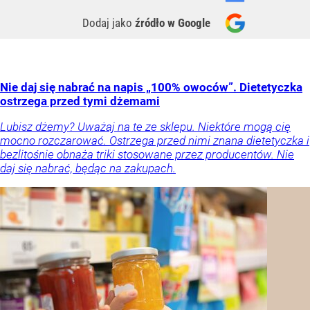
Dodaj jako
źródło w Google
Nie daj się nabrać na napis „100% owoców”. Dietetyczka
ostrzega przed tymi dżemami
Lubisz dżemy? Uważaj na te ze sklepu. Niektóre mogą cię
mocno rozczarować. Ostrzega przed nimi znana dietetyczka i
bezlitośnie obnaża triki stosowane przez producentów. Nie
daj się nabrać, będąc na zakupach.