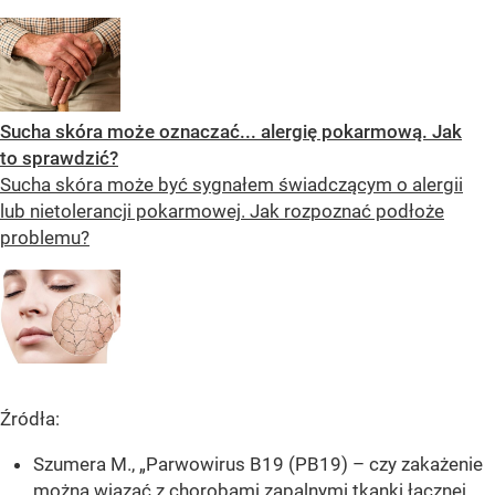
Sucha skóra może oznaczać... alergię pokarmową. Jak
to sprawdzić?
Sucha skóra może być sygnałem świadczącym o alergii
lub nietolerancji pokarmowej. Jak rozpoznać podłoże
problemu?
Źródła:
Szumera M., „Parwowirus B19 (PB19) – czy zakażenie
można wiązać z chorobami zapalnymi tkanki łącznej