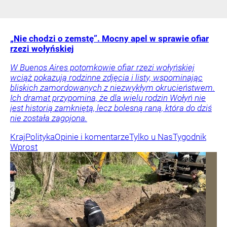
„Nie chodzi o zemstę”. Mocny apel w sprawie ofiar
rzezi wołyńskiej
W Buenos Aires potomkowie ofiar rzezi wołyńskiej
wciąż pokazują rodzinne zdjęcia i listy, wspominając
bliskich zamordowanych z niezwykłym okrucieństwem.
Ich dramat przypomina, że dla wielu rodzin Wołyń nie
jest historią zamkniętą, lecz bolesną raną, która do dziś
nie została zagojona.
Kraj
Polityka
Opinie i komentarze
Tylko u Nas
Tygodnik
Wprost