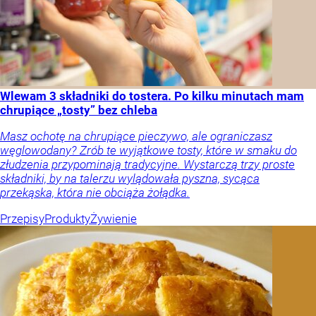
Wlewam 3 składniki do tostera. Po kilku minutach mam
chrupiące „tosty” bez chleba
Masz ochotę na chrupiące pieczywo, ale ograniczasz
węglowodany? Zrób te wyjątkowe tosty, które w smaku do
złudzenia przypominają tradycyjne. Wystarczą trzy proste
składniki, by na talerzu wylądowała pyszna, sycąca
przekąska, która nie obciąża żołądka.
Przepisy
Produkty
Żywienie