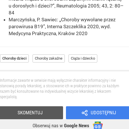
u dorosłych i dzieci?”, Reumatologia 2005; 43, 2: 80–
84
Marczyńska, P. Sawiec: „Choroby wywołane przez
parowirusa B19”, Interna Szczeklika 2020, wyd.
Medycyna Praktyczna, Kraków 2020
Choroby dzieci
Choroby zakaźne
Ciąża i dziecko
Informacje zawarte w serwisie mają wyłącznie charakter informacyjny i nie
stanowią porady lekarskiej, a stosowanie ich w praktyce powinno za każdym
razem być konsultowane na indywidualnej wizycie lekarskiej z lekarzem
specjalistą.
SKOMENTUJ
UDOSTĘPNIJ
Obserwuj nas
w
Google News