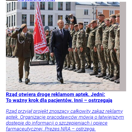
Rząd otwiera drogę reklamom aptek. Jedni:
To ważny krok dla pacjentów. Inni – ostrzegają
Rząd przyjął projekt znoszący całkowity zakaz reklamy
aptek. Organizacje pracodawców mówią o łatwiejszym
dostępie do informacji o szczepieniach i opiece
farmaceutycznej. Prezes NRA – ostrzega.