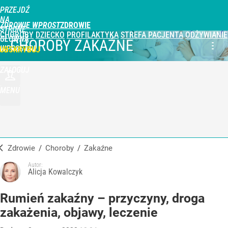
PRZEJDŹ
NA
ZDROWIE WPROST
STRONĘ
CHOROBY
DZIECKO
PROFILAKTYKA
STREFA PACJENTA
ODŻYWIANIE
GŁÓWNĄ
CHOROBY ZAKAŹNE
WPROST.PL
UBSKRYBUJ
ZALOGUJ
MENU
Zdrowie
/
Choroby
/
zakaźne
Autor:
Alicja Kowalczyk
Rumień zakaźny – przyczyny, droga
zakażenia, objawy, leczenie