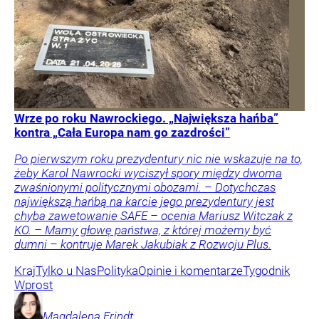
Wrze po roku Nawrockiego. „Największa hańba”
kontra „Cała Europa nam go zazdrości”
Po pierwszym roku prezydentury nic nie wskazuje na to,
żeby Karol Nawrocki wyciszył spory między dwoma
zwaśnionymi politycznymi obozami. – Dotychczas
największą hańbą na karcie jego prezydentury jest
chyba zawetowanie SAFE – ocenia Mariusz Witczak z
KO. – Mamy głowę państwa, z której możemy być
dumni – kontruje Marek Jakubiak z Rozwoju Plus.
Kraj
Tylko u Nas
Polityka
Opinie i komentarze
Tygodnik
Wprost
Magdalena
Frindt