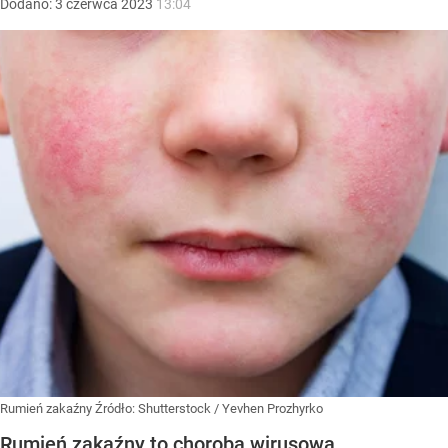
Dodano:
3
czerwca
2023
13:04
Rumień zakaźny
Źródło:
Shutterstock
/
Yevhen Prozhyrko
Rumień zakaźny to choroba wirusowa.