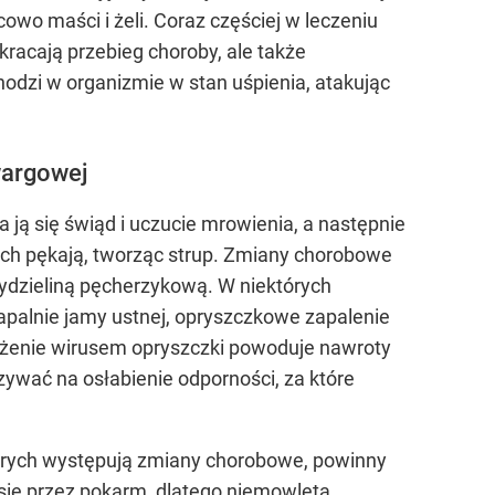
wo maści i żeli. Coraz częściej w leczeniu
kracają przebieg choroby, ale także
odzi w organizmie w stan uśpienia, atakując
wargowej
ją się świąd i uczucie mrowienia, a następnie
ach pękają, tworząc strup. Zmiany chorobowe
wydzieliną pęcherzykową. W niektórych
lnie jamy ustnej, opryszczkowe zapalenie
ażenie wirusem opryszczki powoduje nawroty
zywać na osłabienie odporności, za które
tórych występują zmiany chorobowe, powinny
się przez pokarm, dlatego niemowlęta