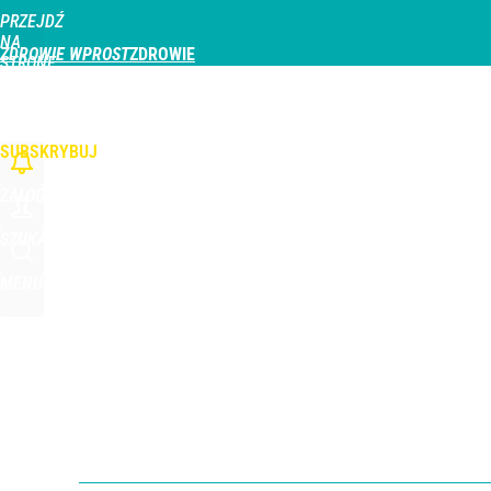
PRZEJDŹ
Udostępnij
0
Skomentuj
NA
ZDROWIE WPROST
STRONĘ
GŁÓWNĄ
CHOROBY
DZIECKO
PROFILAKTYKA
STREFA PACJENTA
ODŻYWIAN
WPROST.PL
SUBSKRYBUJ
ZALOGUJ
SZUKAJ
MENU