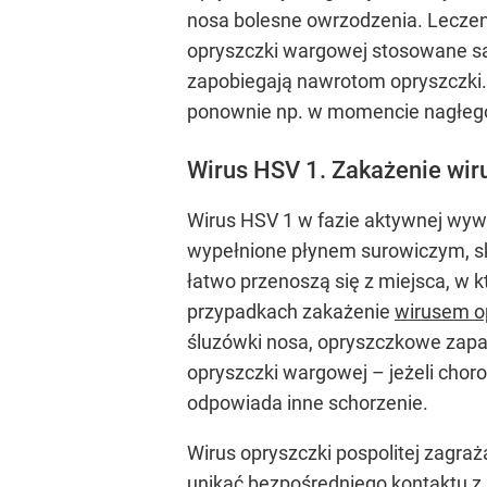
nosa bolesne owrzodzenia. Leczeni
opryszczki wargowej stosowane są 
zapobiegają nawrotom opryszczki. 
ponownie np. w momencie nagłego
Wirus HSV 1. Zakażenie wir
Wirus HSV 1 w fazie aktywnej wywo
wypełnione płynem surowiczym, sk
łatwo przenoszą się z miejsca, w 
przypadkach zakażenie
wirusem o
śluzówki nosa, opryszczkowe zapa
opryszczki wargowej – jeżeli chor
odpowiada inne schorzenie.
Wirus opryszczki pospolitej zagra
unikać bezpośredniego kontaktu z