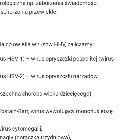
rologiczne np. zaburzenia świadomości.
 schorzenia przewlekłe.
la człowieka wirusów HHV, zaliczamy:
us HSV-1) – wirus opryszczki pospolitej (wirus
rus HSV-2) – wirus opryszczki narządów
wszechna choroba wieku dziecięcego)
 Ebstain-Barr, wirus wywołujący mononukleozę
irus cytomegalii,
nagły (gorączka trzydniowa),