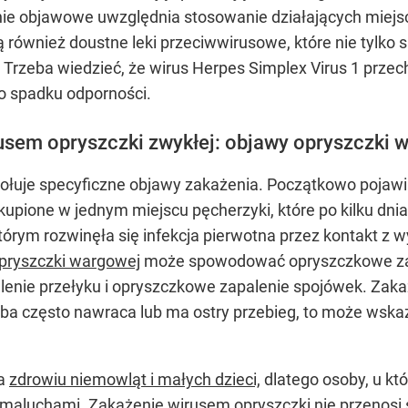
e objawowe uwzględnia stosowanie działających miejsco
również doustne leki przeciwwirusowe, które nie tylko s
Trzeba wiedzieć, że wirus Herpes Simplex Virus 1 przech
 spadku odporności.
usem opryszczki zwykłej: objawy opryszczki 
łuje specyficzne objawy zakażenia. Początkowo pojawia 
upione w jednym miejscu pęcherzyki, które po kilku dni
którym rozwinęła się infekcja pierwotna przez kontakt z 
pryszczki wargowej
może spowodować opryszczkowe zapa
lenie przełyku i opryszczkowe zapalenie spojówek. Zak
oba często nawraca lub ma ostry przebieg, to może wska
ża
zdrowiu niemowląt i małych dzieci,
dlatego osoby, u k
 maluchami. Zakażenie wirusem opryszczki nie przenosi 