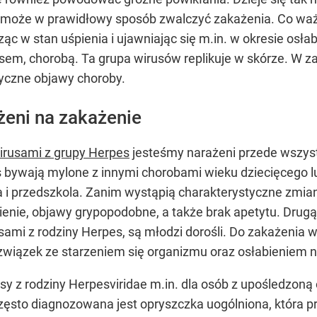
e może w prawidłowy sposób zwalczyć zakażenia. Co ważn
ąc w stan uśpienia i ujawniając się m.in. w okresie osł
m, chorobą. Ta grupa wirusów replikuje w skórze. W zale
tyczne objawy choroby.
eni na zakażenie
irusami z grupy Herpes
jesteśmy narażeni przede wszys
 bywają mylone z innymi chorobami wieku dziecięcego lu
a i przedszkola. Zanim wystąpią charakterystyczne zmia
ienie, objawy grypopodobne, a także brak apetytu. Drugą
ami z rodziny Herpes, są młodzi dorośli. Do zakażenia w
 związek ze starzeniem się organizmu oraz osłabienie
sy z rodziny Herpesviridae m.in. dla osób z upośledzon
często diagnozowana jest opryszczka uogólniona, która 