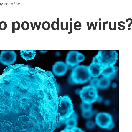
by
zakaźne
o powoduje wirus