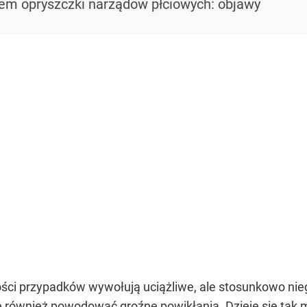
em opryszczki narządów płciowych: objawy
ści przypadków wywołują uciążliwe, ale stosunkowo niegr
 również powodować groźne powikłania. Dzieje się tak 