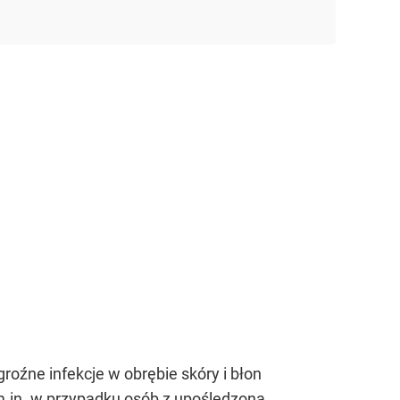
oźne infekcje w obrębie skóry i błon
m.in. w przypadku osób z upośledzoną