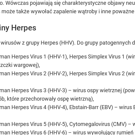
. Wówczas pojawiają się charakterystyczne objawy neu
s może także wywołać zapalenie wątroby i inne poważne
iny Herpes
wirusów z grupy Herpes (HHV). Do grupy patogennych d
man Herpes Virus 1 (HHV-1), Herpes Simplex Virus 1 (wir
szczki wargowej),
uman Herpes Virus 2 (HHV-2), Herpes Simplex Virus 2 (wi
uman Herpes Virus 3 (HHV-3) – wirus ospy wietrznej (po
ób, które przechorowały ospę wietrzną),
uman Herpes Virus 4 (HHV-4), Ebstain-Barr (EBV) – wirus
uman Herpes Virus 5 (HHV-5), Cytomegalovirus (CMV) – w
uman Herpes Virus 6 (HHV-6) – wirus wywołujący rumień 