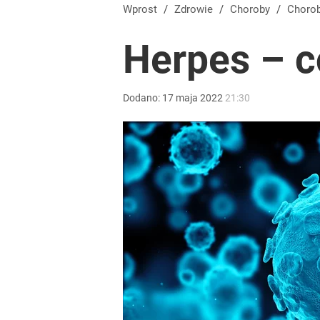
Wprost
/
Zdrowie
/
Choroby
/
Choro
Herpes – c
Dodano:
17
maja
2022
21:30