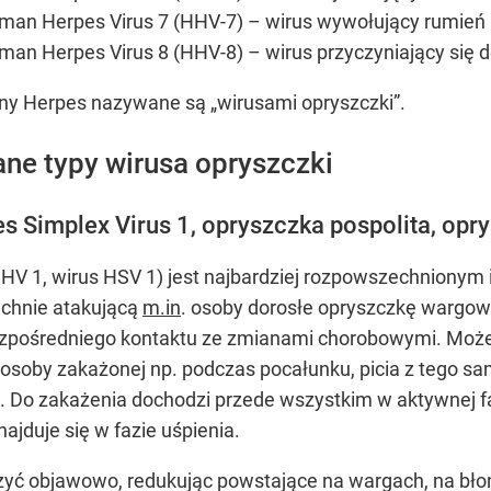
uman Herpes Virus 7 (HHV-7) – wirus wywołujący rumień 
uman Herpes Virus 8 (HHV-8) – wirus przyczyniający się
iny Herpes nazywane są „wirusami opryszczki”.
ne typy wirusa opryszczki
 Simplex Virus 1, opryszczka pospolita, opry
HHV 1, wirus HSV 1) jest najbardziej rozpowszechnionym
chnie atakującą
m.in
. osoby dorosłe opryszczkę wargo
bezpośredniego kontaktu ze zmianami chorobowymi. Moż
ą osoby zakażonej np. podczas pocałunku, picia z tego 
. Do zakażenia dochodzi przede wszystkim w aktywnej f
ajduje się w fazie uśpienia.
 objawowo, redukując powstające na wargach, na błonie