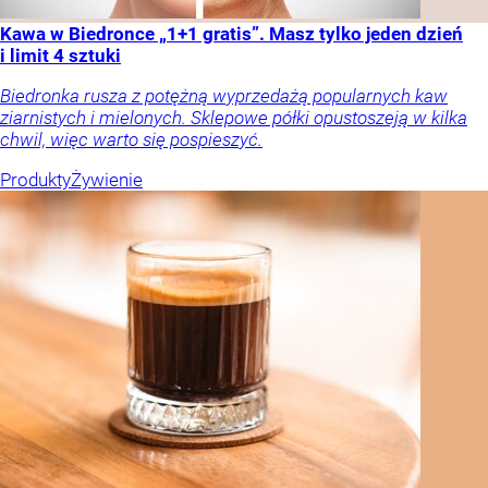
Kawa w Biedronce „1+1 gratis”. Masz tylko jeden dzień
i limit 4 sztuki
Biedronka rusza z potężną wyprzedażą popularnych kaw
ziarnistych i mielonych. Sklepowe półki opustoszeją w kilka
chwil, więc warto się pospieszyć.
Produkty
Żywienie