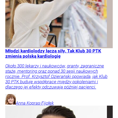
Młodzi kardiolodzy łączą siły. Tak Klub 30 PTK
zmienia polską kardiologię
Około 300 lekarzy i naukowców, granty, zagraniczne
staże, mentoring oraz ponad 30 sesji naukowych
rocznie. Prof. Krzysztof Ozierański opowiada, jak Klub
30 PTK buduje współpracę między pokoleniami i
dlaczego jej efekty odczuwają później pacjenci.
Anna
Kopras-Fijołek