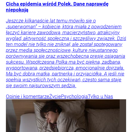
Cicha epidemia wśród Polek. Dane naprawdę
niepokoją
Jeszcze kilkanaście lat temu mówiło się o
„superwoman” – kobiecie, która miała z powodzeniem
łączyć karierę zawodową, macierzyństwo, atrakcyjny
wygląd, aktywność społeczną i szczęśliwy związek. Dziś
ten model nie tylko nie zniknął, ale został spotęgowany
przez media społecznościowe, kulturę nieustannego
porównywania się oraz wszechobecną presję osiągania
sukcesu. Współczesna Polka ma być piękna, zadbana,
wysportowana, przedsiębiorcza, emocjonalnie dojrzała.
Ma być dobrą matką, partnerką i przyjaciółką. A jeśli nie
spełnia wszystkich tych oczekiwań, często sama staje
się swoim najsurowszym sędzią.
Opinie i komentarze
Życie
Psychologia
Tylko u Nas