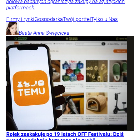
połowa badanych ograniczyła zakupy na azjatyckich
platformach.
Firmy i rynki
Gospodarka
Twój portfel
Tylko u Nas
Beata Anna
Święcicka
Rojek zaskakuje po 19 latach OFF Festivalu: Dziś