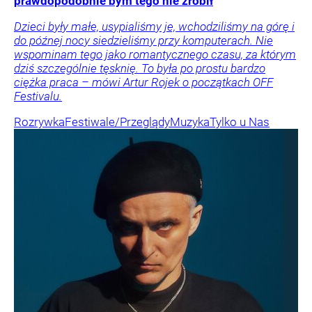
prawdopodobnie bym tego nie zrobił
Dzieci były małe, usypialiśmy je, wchodziliśmy na górę i
do późnej nocy siedzieliśmy przy komputerach. Nie
wspominam tego jako romantycznego czasu, za którym
dziś szczególnie tęsknię. To była po prostu bardzo
ciężka praca – mówi Artur Rojek o początkach OFF
Festivalu.
Rozrywka
Festiwale/Przeglądy
Muzyka
Tylko u Nas