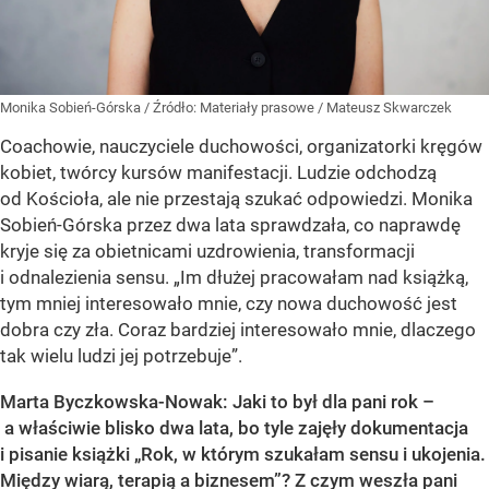
Monika Sobień-Górska
/ Źródło:
Materiały prasowe
/
Mateusz Skwarczek
Coachowie, nauczyciele duchowości, organizatorki kręgów
kobiet, twórcy kursów manifestacji. Ludzie odchodzą
od Kościoła, ale nie przestają szukać odpowiedzi. Monika
Sobień-Górska przez dwa lata sprawdzała, co naprawdę
kryje się za obietnicami uzdrowienia, transformacji
i odnalezienia sensu. „Im dłużej pracowałam nad książką,
tym mniej interesowało mnie, czy nowa duchowość jest
dobra czy zła. Coraz bardziej interesowało mnie, dlaczego
tak wielu ludzi jej potrzebuje”.
Marta Byczkowska-Nowak: Jaki to był dla pani rok –
a właściwie blisko dwa lata, bo tyle zajęły dokumentacja
i pisanie książki „Rok, w którym szukałam sensu i ukojenia.
Między wiarą, terapią a biznesem”? Z czym weszła pani