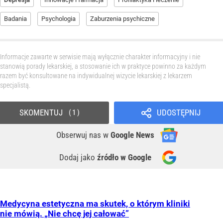
Badania
Psychologia
Zaburzenia psychiczne
Informacje zawarte w serwisie mają wyłącznie charakter informacyjny i nie
stanowią porady lekarskiej, a stosowanie ich w praktyce powinno za każdym
razem być konsultowane na indywidualnej wizycie lekarskiej z lekarzem
specjalistą.
SKOMENTUJ
UDOSTĘPNIJ
1
Obserwuj nas
w
Google News
Dodaj jako
źródło w Google
Medycyna estetyczna ma skutek, o którym kliniki
nie mówią. „Nie chcę jej całować”