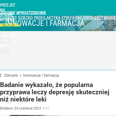
PRZEJDŹ
NA
ZDROWIE WPROST
STRONĘ
CHOROBY
DZIECKO
PROFILAKTYKA
STREFA PACJENTA
ODŻYWIANIE
GŁÓWNĄ
INNOWACJE I FARMACJA
WPROST.PL
UBSKRYBUJ
ZALOGUJ
MENU
Zdrowie
/
Innowacje i farmacja
Badanie wykazało, że popularna
przyprawa leczy depresję skuteczniej
niż niektóre leki
Dodano:
23
czerwca
2021
5:57