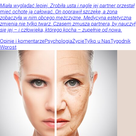
Miała wyglądać lepiej. Zrobiła usta i nagle jej partner przestał
mieć ochotę ją całować. On poprawił szczękę, a żona
zobaczyła w nim obcego mężczyznę. Medycyna estetyczna
zmienia nie tylko twarz. Czasem zmusza partnera, by nauczył
się jej – i człowieka, którego kocha – zupełnie od nowa.
Opinie i komentarze
Psychologia
Życie
Tylko u Nas
Tygodnik
Wprost