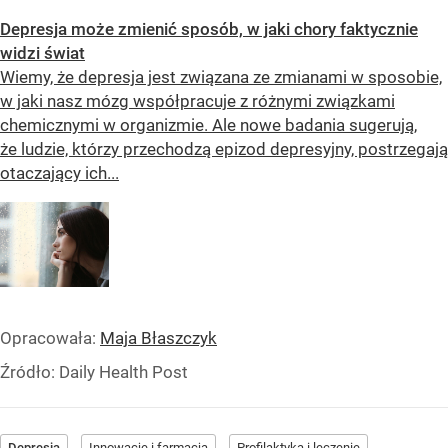
Depresja może zmienić sposób, w jaki chory faktycznie
widzi świat
Wiemy, że depresja jest związana ze zmianami w sposobie,
w jaki nasz mózg współpracuje z różnymi związkami
chemicznymi w organizmie. Ale nowe badania sugerują,
że ludzie, którzy przechodzą epizod depresyjny, postrzegają
otaczający ich...
Opracowała:
Maja Błaszczyk
Źródło:
Daily Health Post
Depresja
Innowacje i farmacja
Profilaktyka i leczenie