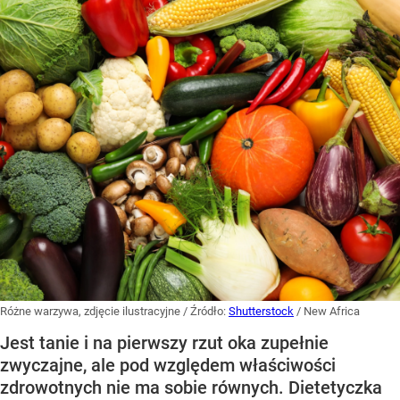
Różne warzywa, zdjęcie ilustracyjne
/ Źródło:
Shutterstock
/
New Africa
Jest tanie i na pierwszy rzut oka zupełnie
zwyczajne, ale pod względem właściwości
zdrowotnych nie ma sobie równych. Dietetyczka