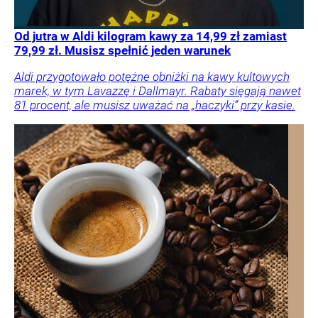
Od jutra w Aldi kilogram kawy za 14,99 zł zamiast
79,99 zł. Musisz spełnić jeden warunek
Aldi przygotowało potężne obniżki na kawy kultowych
marek, w tym Lavazzę i Dallmayr. Rabaty sięgają nawet
81 procent, ale musisz uważać na „haczyki” przy kasie.