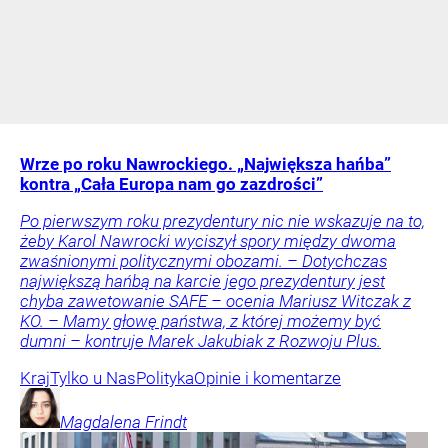
Wrze po roku Nawrockiego. „Największa hańba”
kontra „Cała Europa nam go zazdrości”
Po pierwszym roku prezydentury nic nie wskazuje na to,
żeby Karol Nawrocki wyciszył spory między dwoma
zwaśnionymi politycznymi obozami. – Dotychczas
największą hańbą na karcie jego prezydentury jest
chyba zawetowanie SAFE – ocenia Mariusz Witczak z
KO. – Mamy głowę państwa, z której możemy być
dumni – kontruje Marek Jakubiak z Rozwoju Plus.
Kraj
Tylko u Nas
Polityka
Opinie i komentarze
Magdalena
Frindt