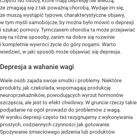
Często też osoby, które mają depresję nie wiedzą,
że zmagają się z tak poważną chorobą. Wydaje im się,
że muszą wystąpić typowe, charakterystyczne objawy,
w tym myśli samobójcze, by można było mówić o depresji
i szukać pomocy. Tymczasem choroba ta może przejawiać
się na różne sposoby, zanim na dobre się rozwinie
i kompletnie wywróci życie do góry nogami. Warto
wiedzieć, w jaki sposób może objawiać się depresja.
Depresja a wahanie wagi
Wiele osób zajada swoje smutki i problemy. Niektóre
produkty, jak czekolada, wspomagają produkcję
neuroprzekaźników, powodujących wyrzut hormonów
szczęścia, ale jest to efekt chwilowy. W gruncie rzeczy takie
podjadanie na ogół prowadzi do problemów z wagą.
W wyniku depresji często też rezygnujemy z wykonywania
prostych, codziennych czynności jak gotowanie.
Spożywanie śmieciowego jedzenia lub produktów