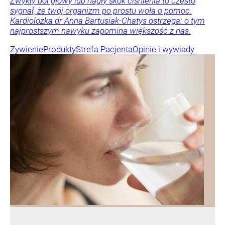
Zwykły ból głowy lub nagły skok ciśnienia to często
sygnał, że twój organizm po prostu woła o pomoc.
Kardiolożka dr Anna Bartusiak-Chatys ostrzega: o tym
najprostszym nawyku zapomina większość z nas.
Żywienie
Produkty
Strefa Pacjenta
Opinie i wywiady