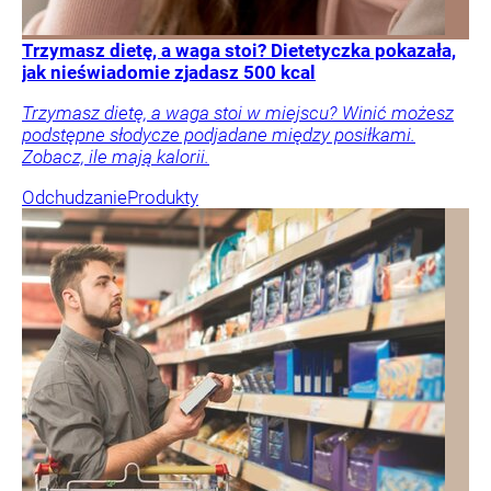
Trzymasz dietę, a waga stoi? Dietetyczka pokazała,
jak nieświadomie zjadasz 500 kcal
Trzymasz dietę, a waga stoi w miejscu? Winić możesz
podstępne słodycze podjadane między posiłkami.
Zobacz, ile mają kalorii.
Odchudzanie
Produkty