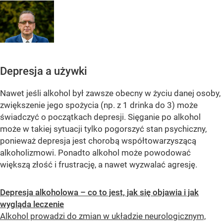
Depresja a używki
Nawet jeśli alkohol był zawsze obecny w życiu danej osoby,
zwiększenie jego spożycia (np. z 1 drinka do 3) może
świadczyć o początkach depresji. Sięganie po alkohol
może w takiej sytuacji tylko pogorszyć stan psychiczny,
ponieważ depresja jest chorobą współtowarzyszącą
alkoholizmowi. Ponadto alkohol może powodować
większą złość i frustrację, a nawet wyzwalać agresję.
Depresja alkoholowa – co to jest, jak się objawia i jak
wygląda leczenie
Alkohol prowadzi do zmian w układzie neurologicznym,