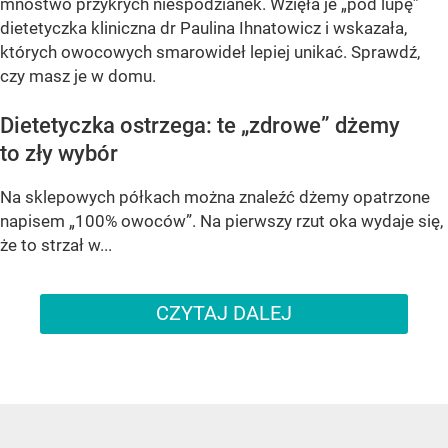
mnóstwo przykrych niespodzianek. Wzięła je „pod lupę”
dietetyczka kliniczna dr Paulina Ihnatowicz i wskazała,
których owocowych smarowideł lepiej unikać. Sprawdź,
czy masz je w domu.
Dietetyczka ostrzega: te „zdrowe” dżemy
to zły wybór
Na sklepowych półkach można znaleźć dżemy opatrzone
napisem „100% owoców”. Na pierwszy rzut oka wydaje się,
że to strzał w...
CZYTAJ DALEJ