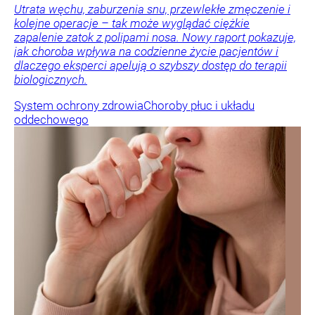
Utrata węchu, zaburzenia snu, przewlekłe zmęczenie i
kolejne operacje – tak może wyglądać ciężkie
zapalenie zatok z polipami nosa. Nowy raport pokazuje,
jak choroba wpływa na codzienne życie pacjentów i
dlaczego eksperci apelują o szybszy dostęp do terapii
biologicznych.
System ochrony zdrowia
Choroby płuc i układu
oddechowego