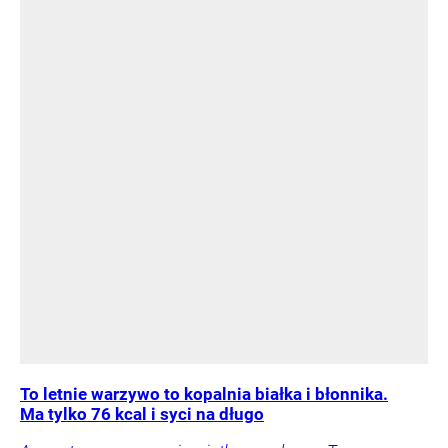
To letnie warzywo to kopalnia białka i błonnika.
Ma tylko 76 kcal i syci na długo