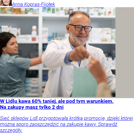
Anna
Kopras-Fijołek
W Lidlu kawa 60% taniej, ale pod tym warunkiem.
Na zakupy masz tylko 2 dni
Sieć sklepów Lidl przygotowała krótką promocję, dzięki której
można sporo zaoszczędzić na zakupie kawy. Sprawdź
szczegóły.