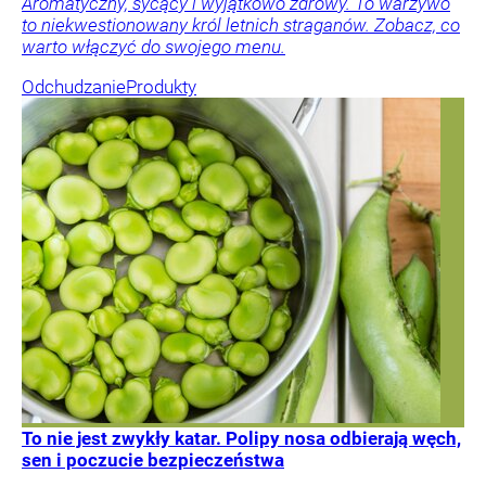
Aromatyczny, sycący i wyjątkowo zdrowy. To warzywo
to niekwestionowany król letnich straganów. Zobacz, co
warto włączyć do swojego menu.
Odchudzanie
Produkty
To nie jest zwykły katar. Polipy nosa odbierają węch,
sen i poczucie bezpieczeństwa