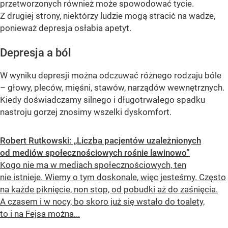
przetworzonych również może spowodować tycie.
Z drugiej strony, niektórzy ludzie mogą stracić na wadze,
ponieważ depresja osłabia apetyt.
Depresja a ból
W wyniku depresji można odczuwać różnego rodzaju bóle
– głowy, pleców, mięśni, stawów, narządów wewnętrznych.
Kiedy doświadczamy silnego i długotrwałego spadku
nastroju gorzej znosimy wszelki dyskomfort.
Robert Rutkowski: „Liczba pacjentów uzależnionych
od mediów społecznościowych rośnie lawinowo”
Kogo nie ma w mediach społecznościowych, ten
nie istnieje. Wiemy o tym doskonale, więc jesteśmy. Często
na każde piknięcie, non stop, od pobudki aż do zaśnięcia.
A czasem i w nocy, bo skoro już się wstało do toalety,
to i na Fejsa można...