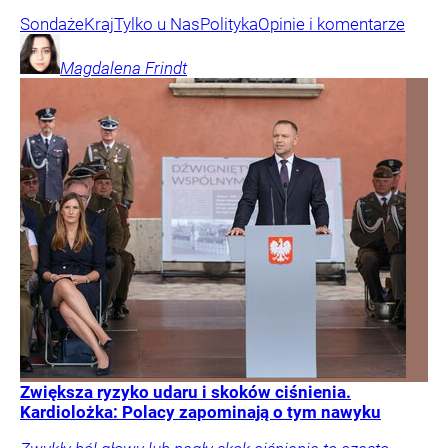
Sondaże
Kraj
Tylko u Nas
Polityka
Opinie i komentarze
Magdalena
Frindt
Zwiększa ryzyko udaru i skoków ciśnienia.
Kardiolożka: Polacy zapominają o tym nawyku