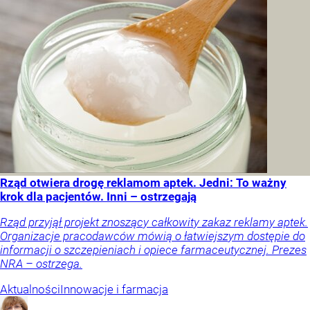
Rząd otwiera drogę reklamom aptek. Jedni: To ważny
krok dla pacjentów. Inni – ostrzegają
Rząd przyjął projekt znoszący całkowity zakaz reklamy aptek.
Organizacje pracodawców mówią o łatwiejszym dostępie do
informacji o szczepieniach i opiece farmaceutycznej. Prezes
NRA – ostrzega.
Aktualności
Innowacje i farmacja