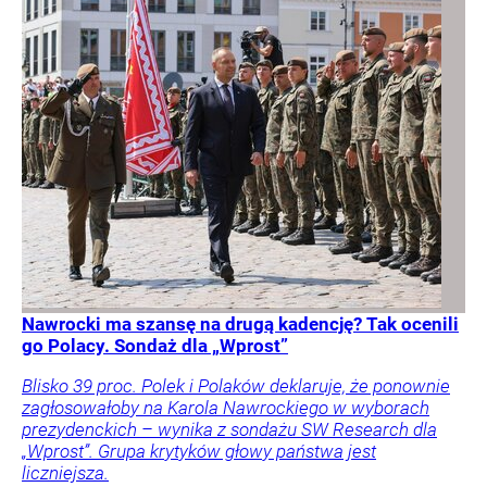
Nawrocki ma szansę na drugą kadencję? Tak ocenili
go Polacy. Sondaż dla „Wprost”
Blisko 39 proc. Polek i Polaków deklaruje, że ponownie
zagłosowałoby na Karola Nawrockiego w wyborach
prezydenckich – wynika z sondażu SW Research dla
„Wprost”. Grupa krytyków głowy państwa jest
liczniejsza.