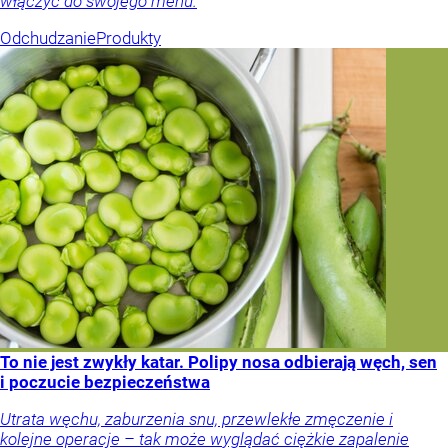
włączyć do swojego menu.
Odchudzanie
Produkty
To nie jest zwykły katar. Polipy nosa odbierają węch, sen
i poczucie bezpieczeństwa
Utrata węchu, zaburzenia snu, przewlekłe zmęczenie i
kolejne operacje – tak może wyglądać ciężkie zapalenie