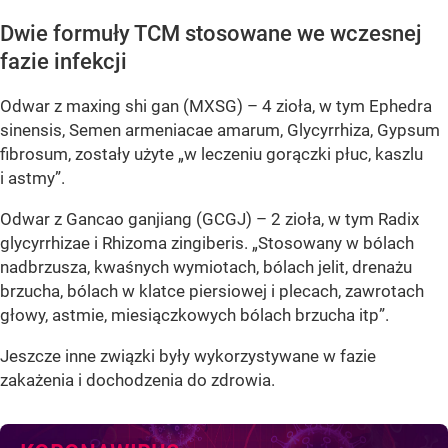
Dwie formuły TCM stosowane we wczesnej
fazie infekcji
Odwar z maxing shi gan (MXSG) – 4 zioła, w tym Ephedra
sinensis, Semen armeniacae amarum, Glycyrrhiza, Gypsum
fibrosum, zostały użyte „w leczeniu gorączki płuc, kaszlu
i astmy”.
Odwar z Gancao ganjiang (GCGJ) – 2 zioła, w tym Radix
glycyrrhizae i Rhizoma zingiberis. „Stosowany w bólach
nadbrzusza, kwaśnych wymiotach, bólach jelit, drenażu
brzucha, bólach w klatce piersiowej i plecach, zawrotach
głowy, astmie, miesiączkowych bólach brzucha itp”.
Jeszcze inne związki były wykorzystywane w fazie
zakażenia i dochodzenia do zdrowia.