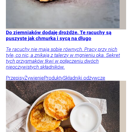
Do ziemniaków dodaję drożdże. Te racuchy są
puszyste jak chmurka i sycą na długo
Te racuchy nie mają sobie równych. Pracy przy nich
tyle, co nic, a znikają z talerzy w mgnieniu oka. Sekret
tych przysmaków tkwi w połączeniu dwóch
nieoczywistych składników.
Przepisy
Żywienie
Produkty
Składniki odżywcze