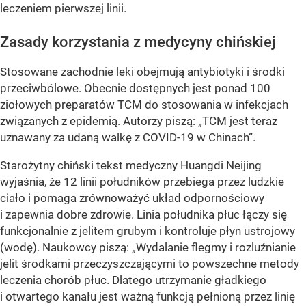
leczeniem pierwszej linii.
Zasady korzystania z medycyny chińskiej
Stosowane zachodnie leki obejmują antybiotyki i środki
przeciwbólowe. Obecnie dostępnych jest ponad 100
ziołowych preparatów TCM do stosowania w infekcjach
związanych z epidemią. Autorzy piszą: „TCM jest teraz
uznawany za udaną walkę z COVID-19 w Chinach”.
Starożytny chiński tekst medyczny Huangdi Neijing
wyjaśnia, że 12 linii południków przebiega przez ludzkie
ciało i pomaga zrównoważyć układ odpornościowy
i zapewnia dobre zdrowie. Linia południka płuc łączy się
funkcjonalnie z jelitem grubym i kontroluje płyn ustrojowy
(wodę). Naukowcy piszą: „Wydalanie flegmy i rozluźnianie
jelit środkami przeczyszczającymi to powszechne metody
leczenia chorób płuc. Dlatego utrzymanie gładkiego
i otwartego kanału jest ważną funkcją pełnioną przez linię