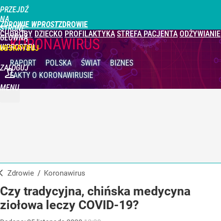
PRZEJDŹ
NA
ZDROWIE WPROST
STRONĘ
CHOROBY
DZIECKO
PROFILAKTYKA
STREFA PACJENTA
ODŻYWIANIE
GŁÓWNĄ
KORONAWIRUS
WPROST.PL
UBSKRYBUJ
RAPORT
POLSKA
ŚWIAT
BIZNES
ZALOGUJ
FAKTY
O KORONAWIRUSIE
MENU
Zdrowie
/
Koronawirus
Czy tradycyjna, chińska medycyna
ziołowa leczy COVID-19?