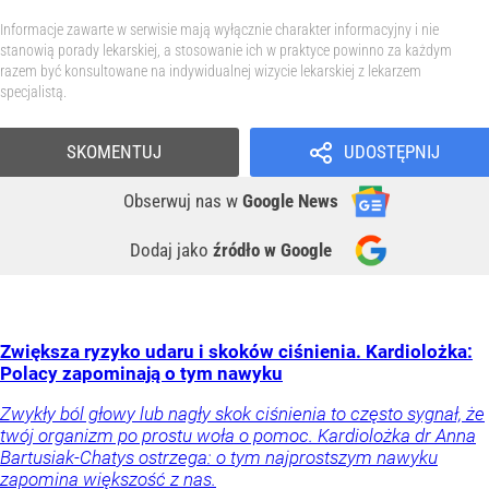
Informacje zawarte w serwisie mają wyłącznie charakter informacyjny i nie
stanowią porady lekarskiej, a stosowanie ich w praktyce powinno za każdym
razem być konsultowane na indywidualnej wizycie lekarskiej z lekarzem
specjalistą.
SKOMENTUJ
UDOSTĘPNIJ
Obserwuj nas
w
Google News
Dodaj jako
źródło w Google
Zwiększa ryzyko udaru i skoków ciśnienia. Kardiolożka:
Polacy zapominają o tym nawyku
Zwykły ból głowy lub nagły skok ciśnienia to często sygnał, że
twój organizm po prostu woła o pomoc. Kardiolożka dr Anna
Bartusiak-Chatys ostrzega: o tym najprostszym nawyku
zapomina większość z nas.