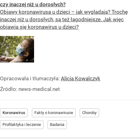
czy inaczej niż u dorosłych?
Objawy koronawirusa u dzieci – jak wyglądają? Trochę
inaczej niż u dorosłych, są też łagodniejsze. Jak więc
objawia się koronawirus u dzieci?
Opracowała i tłumaczyła:
Alicja Kowalczyk
Źródło:
news-medical.net
Koronawirus
Fakty o koronawirusie
Choroby
Profilaktyka i leczenie
Badania