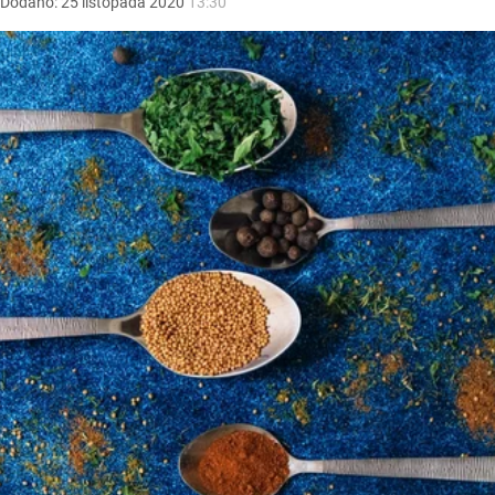
Dodano:
25
listopada
2020
13:30