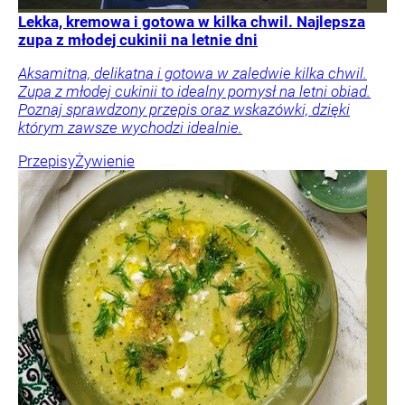
Lekka, kremowa i gotowa w kilka chwil. Najlepsza
zupa z młodej cukinii na letnie dni
Aksamitna, delikatna i gotowa w zaledwie kilka chwil.
Zupa z młodej cukinii to idealny pomysł na letni obiad.
Poznaj sprawdzony przepis oraz wskazówki, dzięki
którym zawsze wychodzi idealnie.
Przepisy
Żywienie