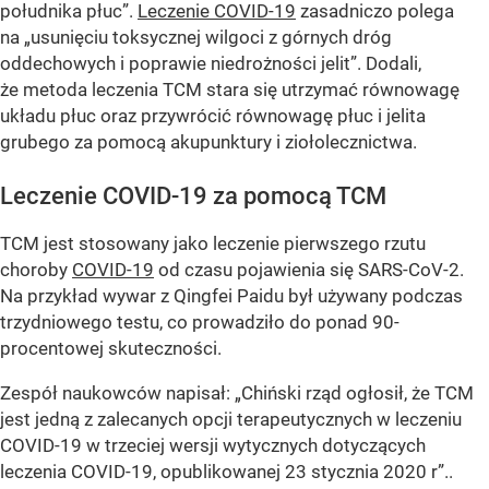
południka płuc”.
Leczenie COVID-19
zasadniczo polega
na „usunięciu toksycznej wilgoci z górnych dróg
oddechowych i poprawie niedrożności jelit”. Dodali,
że metoda leczenia TCM stara się utrzymać równowagę
układu płuc oraz przywrócić równowagę płuc i jelita
grubego za pomocą akupunktury i ziołolecznictwa.
Leczenie COVID-19 za pomocą TCM
TCM jest stosowany jako leczenie pierwszego rzutu
choroby
COVID-19
od czasu pojawienia się SARS-CoV-2.
Na przykład wywar z Qingfei Paidu był używany podczas
trzydniowego testu, co prowadziło do ponad 90-
procentowej skuteczności.
Zespół naukowców napisał: „Chiński rząd ogłosił, że TCM
jest jedną z zalecanych opcji terapeutycznych w leczeniu
COVID-19 w trzeciej wersji wytycznych dotyczących
leczenia COVID-19, opublikowanej 23 stycznia 2020 r”..