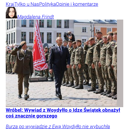
Kraj
Tylko u Nas
Polityka
Opinie i komentarze
Magdalena
Frindt
Wróbel: Wywiad z Woydyłło o Idze Świątek obnażył
coś znacznie gorszego
Burza po wywiadzie z Ewą Woydyłło nie wybuchła