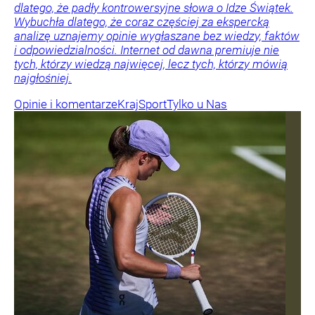
dlatego, że padły kontrowersyjne słowa o Idze Świątek.
Wybuchła dlatego, że coraz częściej za ekspercką
analizę uznajemy opinie wygłaszane bez wiedzy, faktów
i odpowiedzialności. Internet od dawna premiuje nie
tych, którzy wiedzą najwięcej, lecz tych, którzy mówią
najgłośniej.
Opinie i komentarze
Kraj
Sport
Tylko u Nas