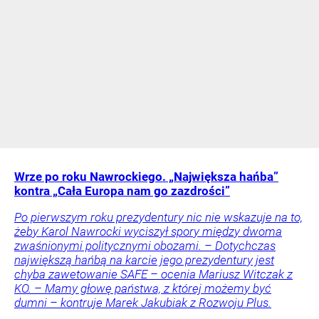
Wrze po roku Nawrockiego. „Największa hańba”
kontra „Cała Europa nam go zazdrości”
Po pierwszym roku prezydentury nic nie wskazuje na to,
żeby Karol Nawrocki wyciszył spory między dwoma
zwaśnionymi politycznymi obozami. – Dotychczas
największą hańbą na karcie jego prezydentury jest
chyba zawetowanie SAFE – ocenia Mariusz Witczak z
KO. – Mamy głowę państwa, z której możemy być
dumni – kontruje Marek Jakubiak z Rozwoju Plus.