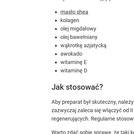
masło shea
kolagen
olej migdałowy
olej bawełniany
wąkrotkę azjatycką
awokado
witaminę E
witaminę D
Jak stosować?
Aby preparat był skuteczny, należy
zazwyczaj zaleca się włączyć od I
regenerujących. Regularne stosowa
Warto zdać sobie sprawę, że taki k