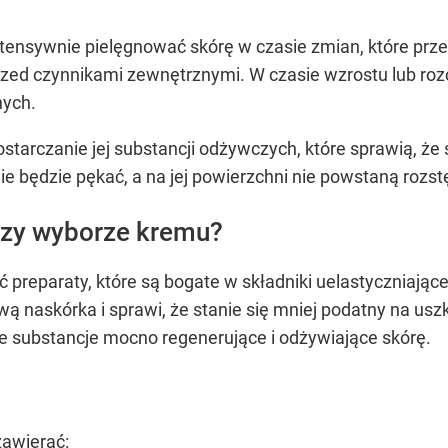
tensywnie pielęgnować skórę w czasie zmian, które prz
 przed czynnikami zewnętrznymi. W czasie wzrostu lub ro
nych.
starczanie jej substancji odżywczych, które sprawią, że s
ie będzie pękać, a na jej powierzchni nie powstaną rozst
rzy wyborze kremu?
 preparaty, które są bogate w składniki uelastyczniające
wą naskórka i sprawi, że stanie się mniej podatny na us
e substancje mocno regenerujące i odżywiające skórę.
zawierać: