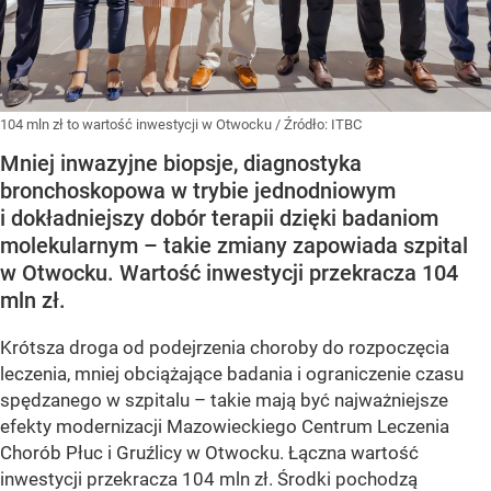
104 mln zł to wartość inwestycji w Otwocku
/ Źródło:
ITBC
Mniej inwazyjne biopsje, diagnostyka
bronchoskopowa w trybie jednodniowym
i dokładniejszy dobór terapii dzięki badaniom
molekularnym – takie zmiany zapowiada szpital
w Otwocku. Wartość inwestycji przekracza 104
mln zł.
Krótsza droga od podejrzenia choroby do rozpoczęcia
leczenia, mniej obciążające badania i ograniczenie czasu
spędzanego w szpitalu – takie mają być najważniejsze
efekty modernizacji Mazowieckiego Centrum Leczenia
Chorób Płuc i Gruźlicy w Otwocku. Łączna wartość
inwestycji przekracza 104 mln zł. Środki pochodzą