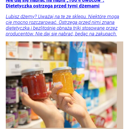
Nie daj się nabrać na napis „100% owoców”.
Dietetyczka ostrzega przed tymi dżemami
Lubisz dżemy? Uważaj na te ze sklepu. Niektóre mogą
cię mocno rozczarować. Ostrzega przed nimi znana
dietetyczka i bezlitośnie obnaża triki stosowane przez
producentów. Nie daj się nabrać, będąc na zakupach.