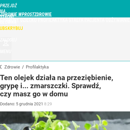
PRZEJDŹ
NA
ZDROWIE WPROST
STRONĘ
CHOROBY
DZIECKO
PROFILAKTYKA
STREFA PACJENTA
ODŻYWIANIE
GŁÓWNĄ
WPROST.PL
UBSKRYBUJ
ZALOGUJ
MENU
Zdrowie
/
Profilaktyka
Ten olejek działa na przeziębienie,
grypę i... zmarszczki. Sprawdź,
czy masz go w domu
Dodano:
5
grudnia
2021
8:29