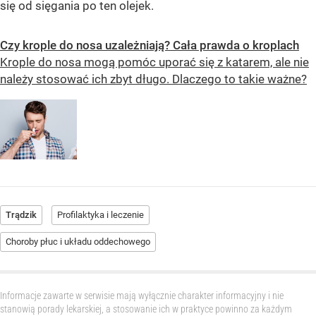
się od sięgania po ten olejek.
Czy krople do nosa uzależniają? Cała prawda o kroplach
Krople do nosa mogą pomóc uporać się z katarem, ale nie
należy stosować ich zbyt długo. Dlaczego to takie ważne?
Trądzik
Profilaktyka i leczenie
Choroby płuc i układu oddechowego
Informacje zawarte w serwisie mają wyłącznie charakter informacyjny i nie
stanowią porady lekarskiej, a stosowanie ich w praktyce powinno za każdym