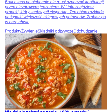
Brak czasu na pichcenie nie musi oznaczać kapitulacji
przed niezdrowym jedzeniem. W Lidlu znajdziesz
produkt, który zachwycił ekspertkę. Ten obiad rozkłada
na łopatki większość sklepowych gotowców. Zrobisz go
w parę chwil.
Produkty
Żywienie
Składniki odżywcze
Odchudzanie