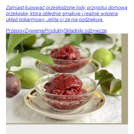
Zamiast kupować przesłodzone lody, przygotuj domową
przekąskę, która obłędnie smakuje i realnie wspiera
układ pokarmowy. Jelita ci za nią podziękują.
Przepisy
Żywienie
Produkty
Składniki odżywcze