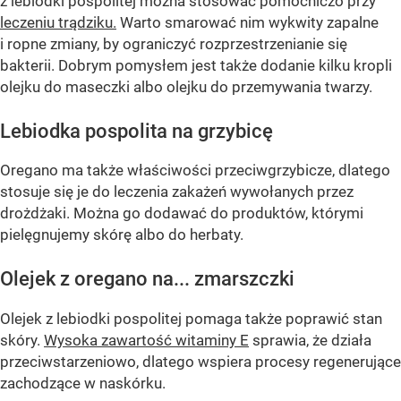
z lebiodki pospolitej można stosować pomocniczo przy
leczeniu trądziku.
Warto smarować nim wykwity zapalne
i ropne zmiany, by ograniczyć rozprzestrzenianie się
bakterii. Dobrym pomysłem jest także dodanie kilku kropli
olejku do maseczki albo olejku do przemywania twarzy.
Lebiodka pospolita na grzybicę
Oregano ma także właściwości przeciwgrzybicze, dlatego
stosuje się je do leczenia zakażeń wywołanych przez
drożdżaki. Można go dodawać do produktów, którymi
pielęgnujemy skórę albo do herbaty.
Olejek z oregano na... zmarszczki
Olejek z lebiodki pospolitej pomaga także poprawić stan
skóry.
Wysoka zawartość witaminy E
sprawia, że działa
przeciwstarzeniowo, dlatego wspiera procesy regenerujące
zachodzące w naskórku.