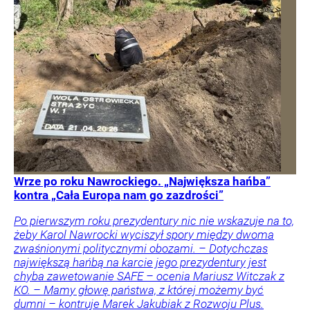
Wrze po roku Nawrockiego. „Największa hańba”
kontra „Cała Europa nam go zazdrości”
Po pierwszym roku prezydentury nic nie wskazuje na to,
żeby Karol Nawrocki wyciszył spory między dwoma
zwaśnionymi politycznymi obozami. – Dotychczas
największą hańbą na karcie jego prezydentury jest
chyba zawetowanie SAFE – ocenia Mariusz Witczak z
KO. – Mamy głowę państwa, z której możemy być
dumni – kontruje Marek Jakubiak z Rozwoju Plus.