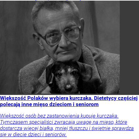
Większość Polaków wybiera kurczaka. Dietetycy częściej
polecają inne mięso dzieciom i seniorom
Większość osób bez zastanowienia kupuje kurczaka.
Tymczasem specjaliści zwracają uwagę na mięso, które
dostarcza więcej białka, mniej tłuszczu i świetnie sprawdza
się w diecie dzieci i seniorów.