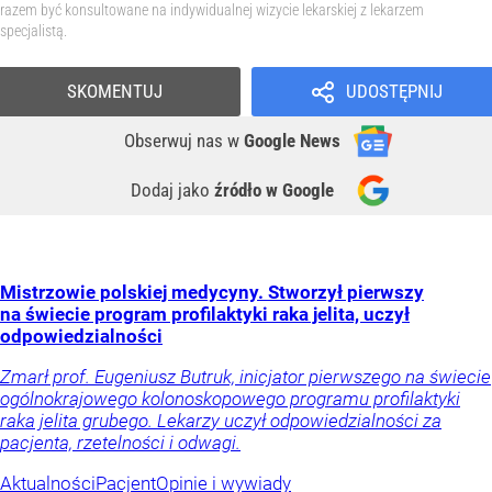
razem być konsultowane na indywidualnej wizycie lekarskiej z lekarzem
specjalistą.
SKOMENTUJ
UDOSTĘPNIJ
Obserwuj nas
w
Google News
Dodaj jako
źródło w Google
Mistrzowie polskiej medycyny. Stworzył pierwszy
na świecie program profilaktyki raka jelita, uczył
odpowiedzialności
Zmarł prof. Eugeniusz Butruk, inicjator pierwszego na świecie
ogólnokrajowego kolonoskopowego programu profilaktyki
raka jelita grubego. Lekarzy uczył odpowiedzialności za
pacjenta, rzetelności i odwagi.
Aktualności
Pacjent
Opinie i wywiady