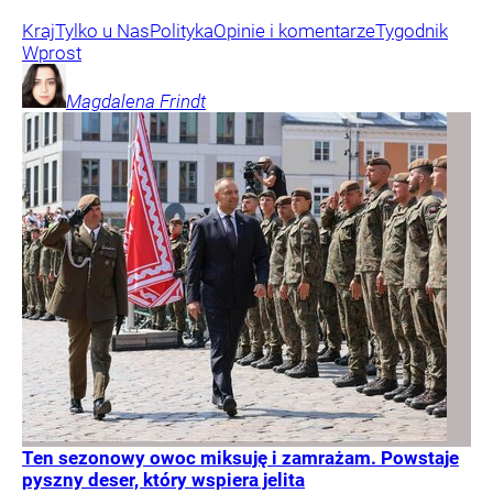
Kraj
Tylko u Nas
Polityka
Opinie i komentarze
Tygodnik
Wprost
Magdalena
Frindt
Ten sezonowy owoc miksuję i zamrażam. Powstaje
pyszny deser, który wspiera jelita