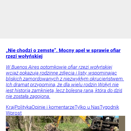
„Nie chodzi o zemstę”. Mocny apel w sprawie ofiar
rzezi wołyńskiej
W Buenos Aires potomkowie ofiar rzezi wołyńskiej
wciąż pokazują rodzinne zdjęcia i listy, wspominając
bliskich zamordowanych z niezwykłym okrucieństwem.
Ich dramat przypomina, że dla wielu rodzin Wołyń nie
jest historią zamkniętą, lecz bolesną raną, która do dziś
nie została zagojona.
Kraj
Polityka
Opinie i komentarze
Tylko u Nas
Tygodnik
Wprost