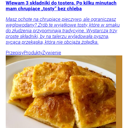
Wlewam 3 składniki do tostera. Po kilku minutach
mam chrupiące „tosty” bez chleba
Masz ochotę na chrupiące pieczywo, ale ograniczasz
węglowodany? Zrób te wyjątkowe tosty, które w smaku
do złudzenia przypominają tradycyjne. Wystarczą trzy
proste składniki, by na talerzu wylądowała pyszna,
sycąca przekąska, która nie obciąża żołądka.
Przepisy
Produkty
Żywienie