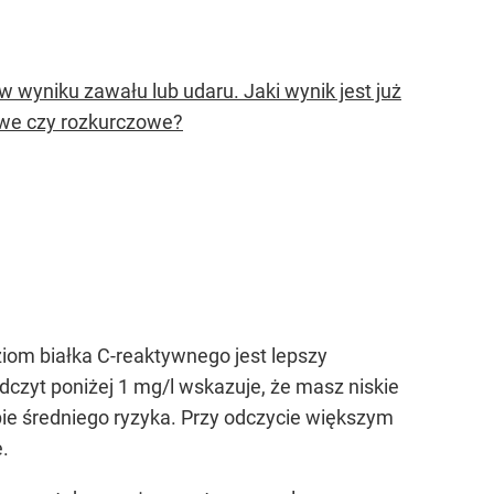
 wyniku zawału lub udaru. Jaki wynik jest już
owe czy rozkurczowe?
ziom białka C-reaktywnego jest lepszy
dczyt poniżej 1 mg/l wskazuje, że masz niskie
upie średniego ryzyka. Przy odczycie większym
.