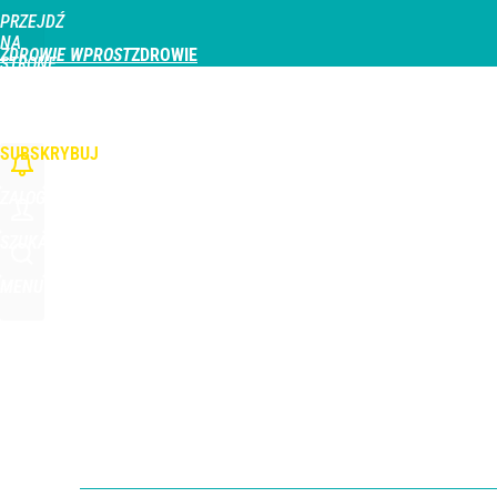
PRZEJDŹ
Udostępnij
1
Skomentuj
NA
ZDROWIE WPROST
STRONĘ
GŁÓWNĄ
CHOROBY
DZIECKO
PROFILAKTYKA
STREFA PACJENTA
ODŻYWIAN
WPROST.PL
SUBSKRYBUJ
ZALOGUJ
SZUKAJ
MENU