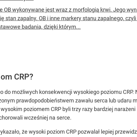
e OB wykonywane jest wraz z morfologią krwi. Jego wyni
się stan zapalny. OB i inne markery stanu zapalnego, czy
stawowe badania, dzięki którym...
ziom CRP?
co do możliwych konsekwencji wysokiego poziomu CRP. N
zonym prawdopodobieństwem zawału serca lub udaru 
wysokim poziomem CRP byli trzy razy bardziej narażeni 
chorowali wcześniej na serce.
kazało, że wysoki poziom CRP pozwalał lepiej przewidz