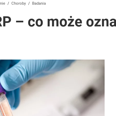
nie
/
Choroby
/
Badania
RP – co może ozn