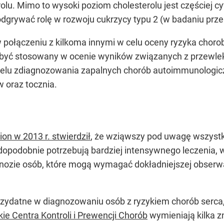
olu. Mimo to wysoki poziom cholesterolu jest częściej 
odgrywać rolę w rozwoju cukrzycy typu 2 (w badaniu p
 połączeniu z kilkoma innymi w celu oceny ryzyka chorob
być stosowany w ocenie wyników związanych z przewlek
elu zdiagnozowania zapalnych chorób autoimmunologiczny
 oraz tocznia.
on w 2013 r. stwierdził
, że wziąwszy pod uwagę wszystk
opodobnie potrzebują bardziej intensywnego leczenia,
nozie osób, które mogą wymagać dokładniejszej obserwac
ydatne w diagnozowaniu osób z ryzykiem chorób serca,
e Centra Kontroli i Prewencji Chorób
wymieniają kilka 