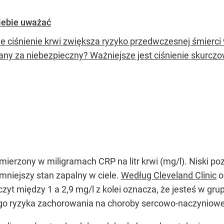
siebie uważać
e ciśnienie krwi zwiększa ryzyko przedwczesnej śmierci w
ny za niebezpieczny? Ważniejsze jest ciśnienie skurcz
ierzony w miligramach CRP na litr krwi (mg/l). Niski po
mniejszy stan zapalny w ciele.
Według Cleveland Clinic
o
zyt między 1 a 2,9 mg/l z kolei oznacza, że ​​jesteś w gr
kiego ryzyka zachorowania na choroby sercowo-naczyniowe