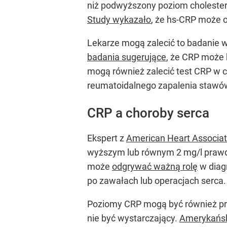
niż podwyższony poziom cholester
Study wykazało
, że hs-CRP może 
Lekarze mogą zalecić to badanie w
badania sugerujące
, że CRP może 
mogą również zalecić test CRP w c
reumatoidalnego zapalenia stawów
CRP a choroby serca
Ekspert z
American Heart Associati
wyższym lub równym 2 mg/l prawd
może
odgrywać ważną rolę
w diag
po zawałach lub operacjach serca.
Poziomy CRP mogą być również prz
nie być wystarczający.
Amerykański