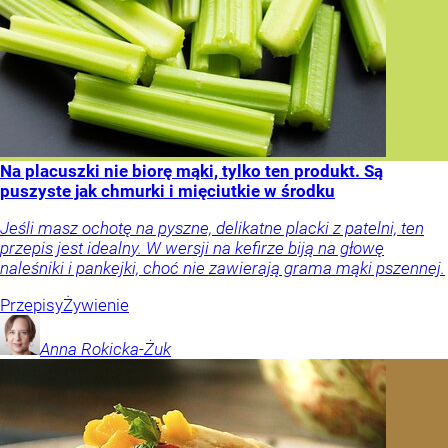
Na placuszki nie biorę mąki, tylko ten produkt. Są
puszyste jak chmurki i mięciutkie w środku
Jeśli masz ochotę na pyszne, delikatne placki z patelni, ten
przepis jest idealny. W wersji na kefirze biją na głowę
naleśniki i pankejki, choć nie zawierają grama mąki pszennej.
Przepisy
Żywienie
Anna
Rokicka-Żuk