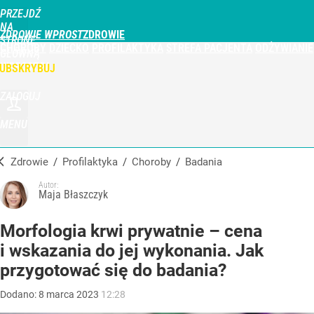
PRZEJDŹ
NA
ZDROWIE WPROST
STRONĘ
CHOROBY
DZIECKO
PROFILAKTYKA
STREFA PACJENTA
ODŻYWIANIE
GŁÓWNĄ
WPROST.PL
UBSKRYBUJ
ZALOGUJ
MENU
Zdrowie
/
Profilaktyka
/
Choroby
/
Badania
Autor:
Maja Błaszczyk
Morfologia krwi prywatnie – cena
i wskazania do jej wykonania. Jak
przygotować się do badania?
Dodano:
8
marca
2023
12:28