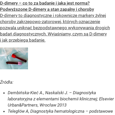
D-dimery – co to za badanie i jaka jest norma?
Podwyższone D-dimery a stan zapalny i choroby
D-dimery to diagnostyczne i rokownicze markery żylnej
choroby zakrzepowo-zatorowej, których oznaczenie
pozwala uniknąć bezpodstawnego wykonywania drogich
badań diagnostycznych. Wyjaśniamy, czym są D-dimery
i jak przebiega badanie.
Źródła:
Dembińska-Kieć A., Naskalski J. – Diagnostyka
laboratoryjna z elementami biochemii klinicznej; Elsevier
Urban&Partners, Wrocław 2013
Teległów A, Diagnostyka hematologiczna – podstawowe