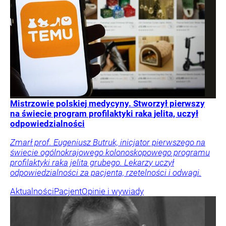
Mistrzowie polskiej medycyny. Stworzył pierwszy
na świecie program profilaktyki raka jelita, uczył
odpowiedzialności
Zmarł prof. Eugeniusz Butruk, inicjator pierwszego na
świecie ogólnokrajowego kolonoskopowego programu
profilaktyki raka jelita grubego. Lekarzy uczył
odpowiedzialności za pacjenta, rzetelności i odwagi.
Aktualności
Pacjent
Opinie i wywiady