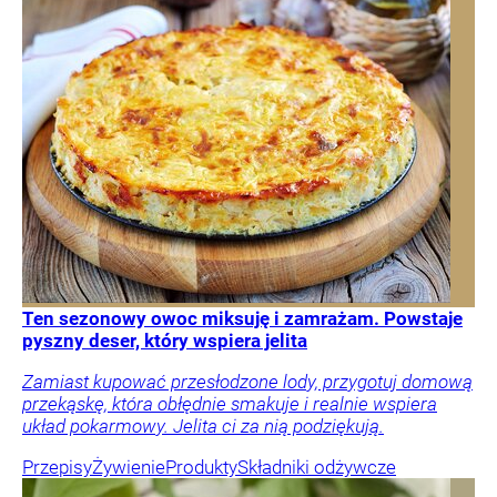
Ten sezonowy owoc miksuję i zamrażam. Powstaje
pyszny deser, który wspiera jelita
Zamiast kupować przesłodzone lody, przygotuj domową
przekąskę, która obłędnie smakuje i realnie wspiera
układ pokarmowy. Jelita ci za nią podziękują.
Przepisy
Żywienie
Produkty
Składniki odżywcze