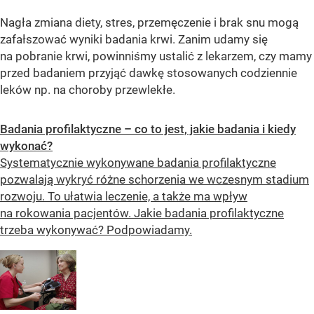
Nagła zmiana diety, stres, przemęczenie i brak snu mogą
zafałszować wyniki badania krwi. Zanim udamy się
na pobranie krwi, powinniśmy ustalić z lekarzem, czy mamy
przed badaniem przyjąć dawkę stosowanych codziennie
leków np. na choroby przewlekłe.
Badania profilaktyczne – co to jest, jakie badania i kiedy
wykonać?
Systematycznie wykonywane badania profilaktyczne
pozwalają wykryć różne schorzenia we wczesnym stadium
rozwoju. To ułatwia leczenie, a także ma wpływ
na rokowania pacjentów. Jakie badania profilaktyczne
trzeba wykonywać? Podpowiadamy.