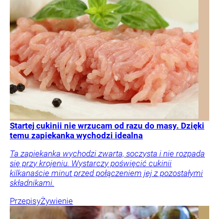
Startej cukinii nie wrzucam od razu do masy. Dzięki
temu zapiekanka wychodzi idealna
Ta zapiekanka wychodzi zwarta, soczysta i nie rozpada
się przy krojeniu. Wystarczy poświęcić cukinii
kilkanaście minut przed połączeniem jej z pozostałymi
składnikami.
Przepisy
Żywienie