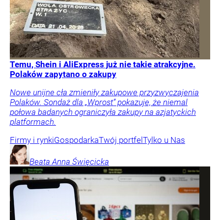
Temu, Shein i AliExpress już nie takie atrakcyjne.
Polaków zapytano o zakupy
Nowe unijne cła zmieniły zakupowe przyzwyczajenia
Polaków. Sondaż dla „Wprost” pokazuje, że niemal
połowa badanych ograniczyła zakupy na azjatyckich
platformach.
Firmy i rynki
Gospodarka
Twój portfel
Tylko u Nas
Beata Anna
Święcicka