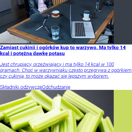
Zamiast cukinii i ogórków kup to warzywo. Ma tylko 14
kcal i potężną dawkę potasu
Jest chrupiący, orzeźwiający i ma tylko 14 kcal w 100
gramach. Choć w warzywniaku często przegrywa z ogórkiem
czy cukinią, to może okazać się lepszym wyborem.
Składniki odżywcze
Odchudzanie