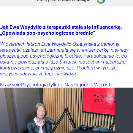
Jak Ewa Woydyłło z terapeutki stała się influencerką.
„Opowiada pop-psychologiczne brednie”
W ostatnich latach Ewa Woydyłło-Osiatyńska z cenionej
terapeutki uzależnień zamieniła się w influencerkę, niekiedy
głoszącą pop-psychologiczne brednie. Paradoksalnie to, co
ostatnio powiedziała o Idze Świątek, nie jest ani najbardziej
kontrowersyjne, ani najgroźniejsze. Problem w tym, że
wszyscy udawali, że tego nie widzą.
Kraj
Życie
Psychologia
Tylko u Nas
Tygodnik Wprost