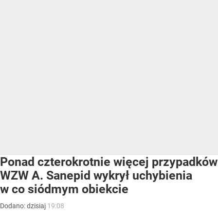
Ponad czterokrotnie więcej przypadków
WZW A. Sanepid wykrył uchybienia
w co siódmym obiekcie
Dodano:
dzisiaj
19:08