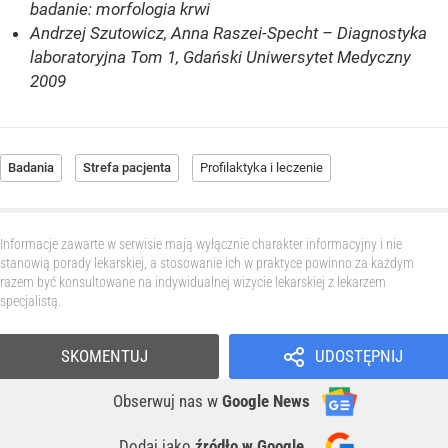
badanie: morfologia krwi
Andrzej Szutowicz, Anna Raszei-Specht – Diagnostyka
laboratoryjna Tom 1, Gdański Uniwersytet Medyczny
2009
Badania
Strefa pacjenta
Profilaktyka i leczenie
Informacje zawarte w serwisie mają wyłącznie charakter informacyjny i nie
stanowią porady lekarskiej, a stosowanie ich w praktyce powinno za każdym
razem być konsultowane na indywidualnej wizycie lekarskiej z lekarzem
specjalistą.
SKOMENTUJ
UDOSTĘPNIJ
Obserwuj nas
w
Google News
Dodaj jako
źródło w Google