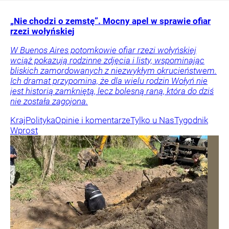
„Nie chodzi o zemstę”. Mocny apel w sprawie ofiar
rzezi wołyńskiej
W Buenos Aires potomkowie ofiar rzezi wołyńskiej
wciąż pokazują rodzinne zdjęcia i listy, wspominając
bliskich zamordowanych z niezwykłym okrucieństwem.
Ich dramat przypomina, że dla wielu rodzin Wołyń nie
jest historią zamkniętą, lecz bolesną raną, która do dziś
nie została zagojona.
Kraj
Polityka
Opinie i komentarze
Tylko u Nas
Tygodnik
Wprost