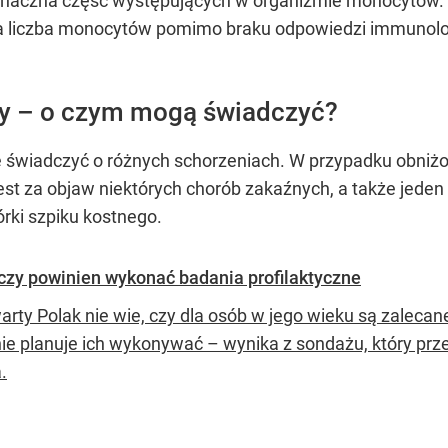
 znaczna część występujących w organizmie monocytów. 
na liczba monocytów pomimo braku odpowiedzi immunolo
y – o czym mogą świadczyć?
że świadczyć o różnych schorzeniach. W przypadku obn
st za objaw niektórych chorób zakaźnych, a także jeden
rki szpiku kostnego.
 czy powinien wykonać badania profilaktyczne
rty Polak nie wie, czy dla osób w jego wieku są zalecane
nie planuje ich wykonywać – wynika z sondażu, który pr
.