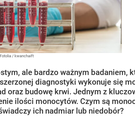
Fotolia
/
kwanchaift
rostym, ale bardzo ważnym badaniem, k
oszerzonej diagnostyki wykonuje się m
ad oraz budowę krwi. Jednym z kluczo
enie ilości monocytów. Czym są monoc
 świadczy ich nadmiar lub niedobór?