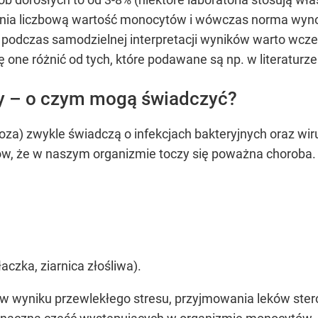
ia liczbową wartość monocytów i wówczas norma wynosi
u podczas samodzielnej interpretacji wyników warto wcz
 one różnić od tych, które podawane są np. w literaturz
 – o czym mogą świadczyć?
) zwykle świadczą o infekcjach bakteryjnych oraz wiru
ów, że w naszym organizmie toczy się poważna chorob
czka, ziarnica złośliwa).
 wyniku przewlekłego stresu, przyjmowania leków ster