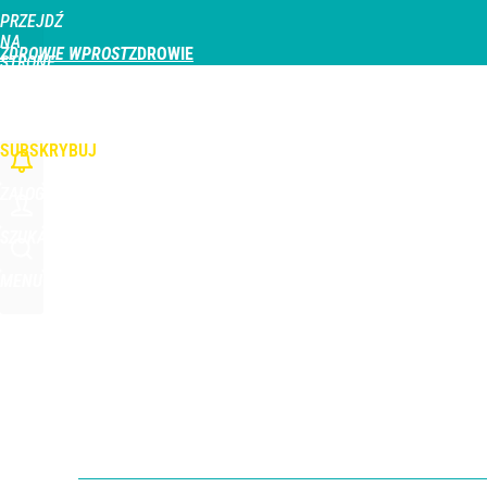
PRZEJDŹ
Udostępnij
1
Skomentuj
NA
ZDROWIE WPROST
STRONĘ
GŁÓWNĄ
CHOROBY
DZIECKO
PROFILAKTYKA
STREFA PACJENTA
ODŻYWIAN
WPROST.PL
SUBSKRYBUJ
ZALOGUJ
SZUKAJ
MENU