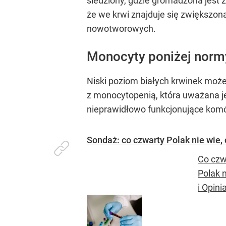
śledziony, gdzie gromadzona jest
że we krwi znajduje się zwiększo
nowotworowych.
Monocyty poniżej norm
Niski poziom białych krwinek mo
z monocytopenią, która uważana je
nieprawidłowo funkcjonujące komó
Sondaż: co czwarty Polak nie wie,
Co czwa
Polak 
i Opinia