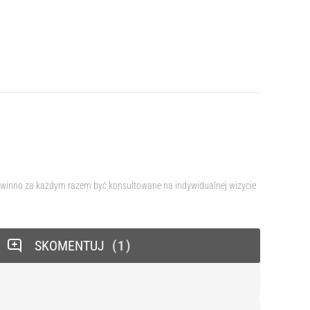
 powinno za każdym razem być konsultowane na indywidualnej wizycie
SKOMENTUJ
1