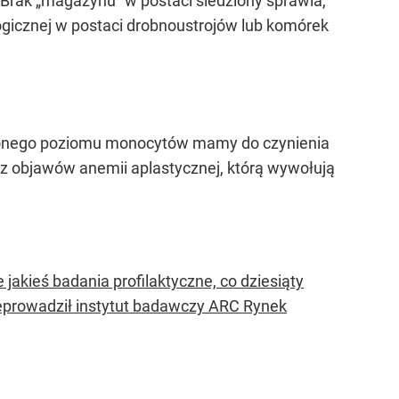
Brak „magazynu” w postaci śledziony sprawia,
gicznej w postaci drobnoustrojów lub komórek
iżonego poziomu monocytów mamy do czynienia
 z objawów anemii aplastycznej, którą wywołują
 jakieś badania profilaktyczne, co dziesiąty
zeprowadził instytut badawczy ARC Rynek