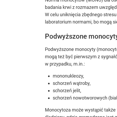
badania krwi z rozmazem uwzględn
W celu uniknięcia zbędnego stres
laboratorium normami, bo mogą się
Podwyższone monocyty
Podwyższone monocyty (monocytoza
mogą też być pierwszym z sygnał
w przypadku, m.in.:
mononukleozy,
schorzeń wątroby,
schorzeń jelit,
schorzeń nowotworowych (biała
Monocytoza może wystąpić także w