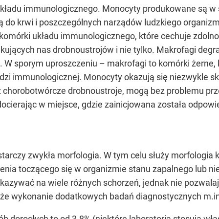
 układu immunologicznego. Monocyty produkowane są w 
ją do krwi i poszczególnych narządów ludzkiego organizm
komórki układu immunologicznego, które cechuje zdolnoś
jących nas drobnoustrojów i nie tylko. Makrofagi degr
. W sporym uproszczeniu – makrofagi to komórki żerne,
zi immunologicznej. Monocyty okazują się niezwykle sku
 chorobotwórcze drobnoustroje, mogą bez problemu prz
docierając w miejsce, gdzie zainicjowana została odpow
tarczy zwykła morfologia. W tym celu służy morfologia k
enia toczącego się w organizmie stanu zapalnego lub 
kazywać na wiele różnych schorzeń, jednak nie pozwalają
także wykonanie dodatkowych badań diagnostycznych m.i
dorosłych to od 3-8% (niektóre laboratoria stosują wła