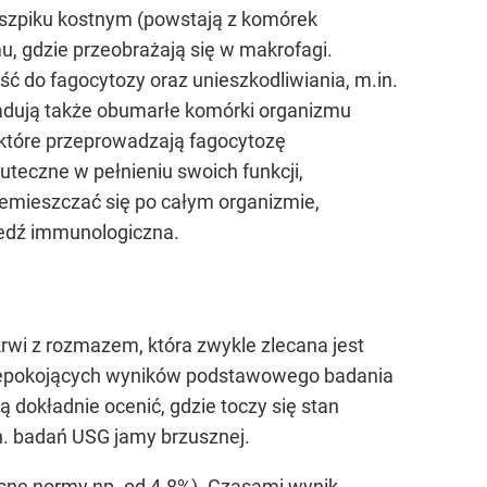
szpiku kostnym (powstają z komórek
u, gdzie przeobrażają się w makrofagi.
ć do fagocytozy oraz unieszkodliwiania, m.in.
adują także obumarłe komórki organizmu
 które przeprowadzają fagocytozę
teczne w pełnieniu swoich funkcji,
emieszczać się po całym organizmie,
iedź immunologiczna.
rwi z rozmazem, która zwykle zlecana jest
niepokojących wyników podstawowego badania
 dokładnie ocenić, gdzie toczy się stan
n. badań USG jamy brzusznej.
sne normy np. od 4-8%). Czasami wynik