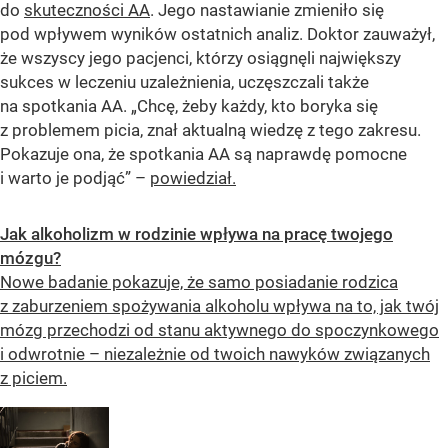
do
skuteczności AA
. Jego nastawianie zmieniło się
pod wpływem wyników ostatnich analiz. Doktor zauważył,
że wszyscy jego pacjenci, którzy osiągnęli największy
sukces w leczeniu uzależnienia, uczęszczali także
na spotkania AA. „Chcę, żeby każdy, kto boryka się
z problemem picia, znał aktualną wiedzę z tego zakresu.
Pokazuje ona, że spotkania AA są naprawdę pomocne
i warto je podjąć” –
powiedział.
Jak alkoholizm w rodzinie wpływa na pracę twojego
mózgu?
Nowe badanie pokazuje, że samo posiadanie rodzica
z zaburzeniem spożywania alkoholu wpływa na to, jak twój
mózg przechodzi od stanu aktywnego do spoczynkowego
i odwrotnie – niezależnie od twoich nawyków związanych
z piciem.