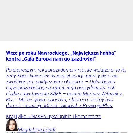
Wrze po roku Nawrockiego. „Największa hańba”
kontra „Cała Europa nam go zazdrości”
Po pierwszym roku prezydentury nic nie wskazuje na to,
żeby Karol Nawrocki wyciszył spory między dwoma
zwaśnionymi politycznymi obozami. – Dotychczas
największą hańbą na karcie jego prezydentury jest
chyba zawetowanie SAFE – ocenia Mariusz Witczak z
KO. – Mamy głowę państwa, z której możemy być
dumni – kontruje Marek Jakubiak z Rozwoju Plus.
Kraj
Tylko u Nas
Polityka
Opinie i komentarze
Magdalena
Frindt