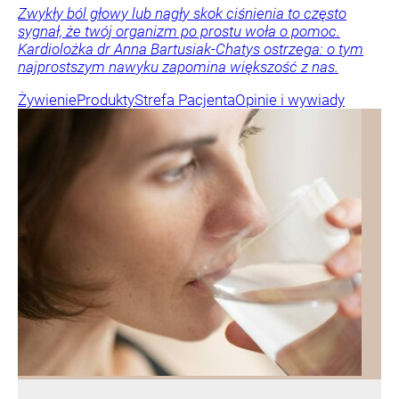
Zwykły ból głowy lub nagły skok ciśnienia to często
sygnał, że twój organizm po prostu woła o pomoc.
Kardiolożka dr Anna Bartusiak-Chatys ostrzega: o tym
najprostszym nawyku zapomina większość z nas.
Żywienie
Produkty
Strefa Pacjenta
Opinie i wywiady