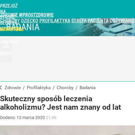
PRZEJDŹ
NA
ZDROWIE WPROST
STRONĘ
CHOROBY
DZIECKO
PROFILAKTYKA
STREFA PACJENTA
ODŻYWIANIE
GŁÓWNĄ
BADANIA
WPROST.PL
UBSKRYBUJ
ZALOGUJ
MENU
Zdrowie
/
Profilaktyka
/
Choroby
/
Badania
Skuteczny sposób leczenia
alkoholizmu? Jest nam znany od lat
Dodano:
12
marca
2020
21:46