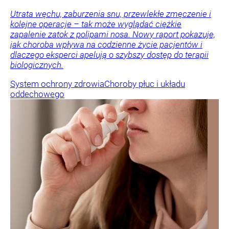
Utrata węchu, zaburzenia snu, przewlekłe zmęczenie i
kolejne operacje – tak może wyglądać ciężkie
zapalenie zatok z polipami nosa. Nowy raport pokazuje,
jak choroba wpływa na codzienne życie pacjentów i
dlaczego eksperci apelują o szybszy dostęp do terapii
biologicznych.
System ochrony zdrowia
Choroby płuc i układu
oddechowego