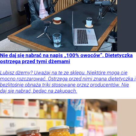
Nie daj się nabrać na napis „100% owoców”. Dietetyczka
ostrzega przed tymi dżemami
Lubisz dżemy? Uważaj na te ze sklepu. Niektóre mogą cię
mocno rozczarować. Ostrzega przed nimi znana dietetyczka i
bezlitośnie obnaża triki stosowane przez producentów. Nie
daj się nabrać, będąc na zakupach.