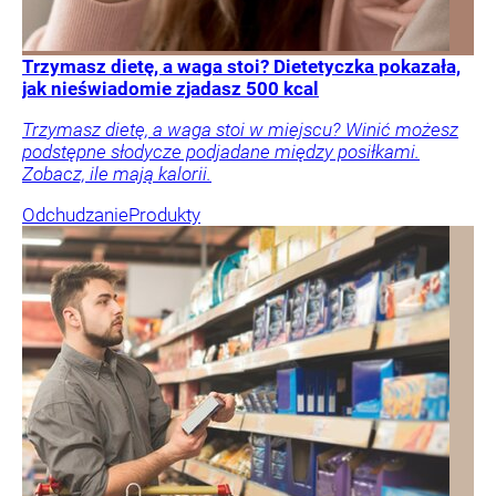
Trzymasz dietę, a waga stoi? Dietetyczka pokazała,
jak nieświadomie zjadasz 500 kcal
Trzymasz dietę, a waga stoi w miejscu? Winić możesz
podstępne słodycze podjadane między posiłkami.
Zobacz, ile mają kalorii.
Odchudzanie
Produkty