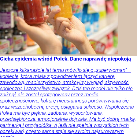
Cicha epidemia wśród Polek. Dane naprawdę niepokoją
Jeszcze kilkanaście lat temu mówiło się o „superwoman” –
kobiecie, która miała z powodzeniem łączyć karierę
zawodową, macierzyństwo, atrakcyjny wygląd, aktywność
społeczną i szczęśliwy związek. Dziś ten model nie tylko nie
zniknął, ale został spotęgowany przez media
społecznościowe, kulturę nieustannego porównywania się
oraz wszechobecną presję osiągania sukcesu. Współczesna
Polka ma być piękna, zadbana, wysportowana,
przedsiębiorcza, emocjonalnie dojrzała. Ma być dobrą matką,
partnerką i przyjaciółką. A jeśli nie spełnia wszystkich tych
oczekiwań, często sama staje się swoim najsurowszym