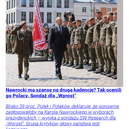
Nawrocki ma szansę na drugą kadencję? Tak ocenili
go Polacy. Sondaż dla „Wprost”
Blisko 39 proc. Polek i Polaków deklaruje, że ponownie
zagłosowałoby na Karola Nawrockiego w wyborach
prezydenckich – wynika z sondażu SW Research dla
„Wprost”. Grupa krytyków głowy państwa jest