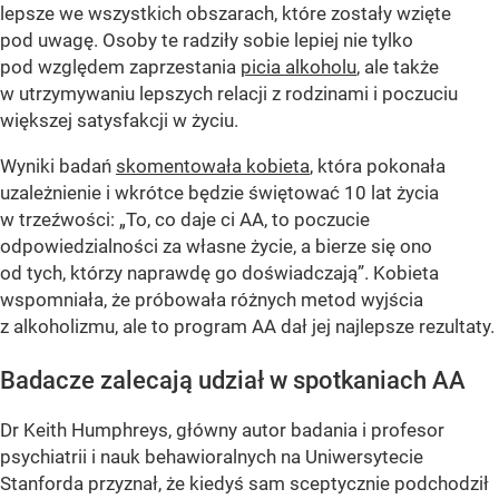
lepsze we wszystkich obszarach, które zostały wzięte
pod uwagę. Osoby te radziły sobie lepiej nie tylko
pod względem zaprzestania
picia alkoholu
, ale także
w utrzymywaniu lepszych relacji z rodzinami i poczuciu
większej satysfakcji w życiu.
Wyniki badań
skomentowała kobieta
, która pokonała
uzależnienie i wkrótce będzie świętować 10 lat życia
w trzeźwości: „To, co daje ci AA, to poczucie
odpowiedzialności za własne życie, a bierze się ono
od tych, którzy naprawdę go doświadczają”. Kobieta
wspomniała, że próbowała różnych metod wyjścia
z alkoholizmu, ale to program AA dał jej najlepsze rezultaty.
Badacze zalecają udział w spotkaniach AA
Dr Keith Humphreys, główny autor badania i profesor
psychiatrii i nauk behawioralnych na Uniwersytecie
Stanforda przyznał, że kiedyś sam sceptycznie podchodził