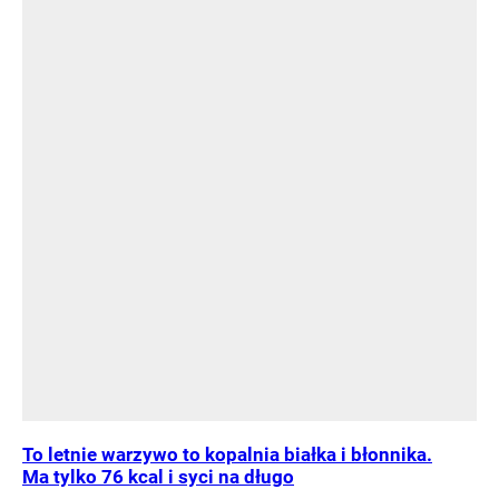
To letnie warzywo to kopalnia białka i błonnika.
Ma tylko 76 kcal i syci na długo