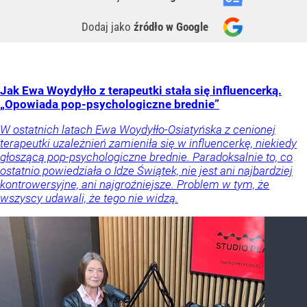
Dodaj jako
źródło w Google
Jak Ewa Woydyłło z terapeutki stała się influencerką.
„Opowiada pop-psychologiczne brednie”
W ostatnich latach Ewa Woydyłło-Osiatyńska z cenionej
terapeutki uzależnień zamieniła się w influencerkę, niekiedy
głoszącą pop-psychologiczne brednie. Paradoksalnie to, co
ostatnio powiedziała o Idze Świątek, nie jest ani najbardziej
kontrowersyjne, ani najgroźniejsze. Problem w tym, że
wszyscy udawali, że tego nie widzą.