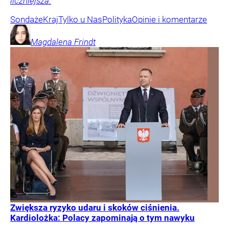
liczniejsza.
Sondaże
Kraj
Tylko u Nas
Polityka
Opinie i komentarze
Magdalena
Frindt
Zwiększa ryzyko udaru i skoków ciśnienia.
Kardiolożka: Polacy zapominają o tym nawyku