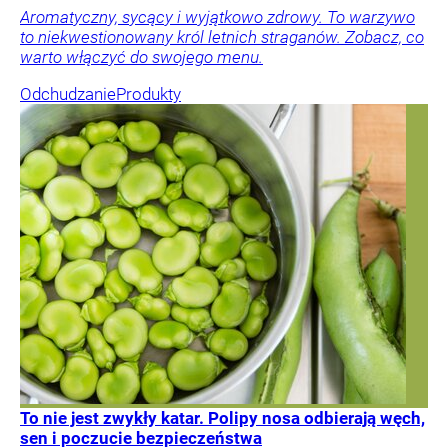
Aromatyczny, sycący i wyjątkowo zdrowy. To warzywo
to niekwestionowany król letnich straganów. Zobacz, co
warto włączyć do swojego menu.
Odchudzanie
Produkty
To nie jest zwykły katar. Polipy nosa odbierają węch,
sen i poczucie bezpieczeństwa