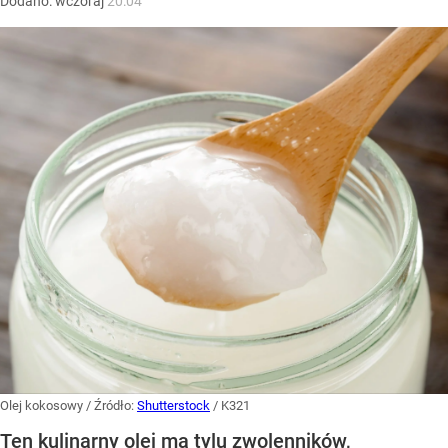
Dodano:
wczoraj
20:04
Olej kokosowy
/ Źródło:
Shutterstock
/
K321
Ten kulinarny olej ma tylu zwolenników,