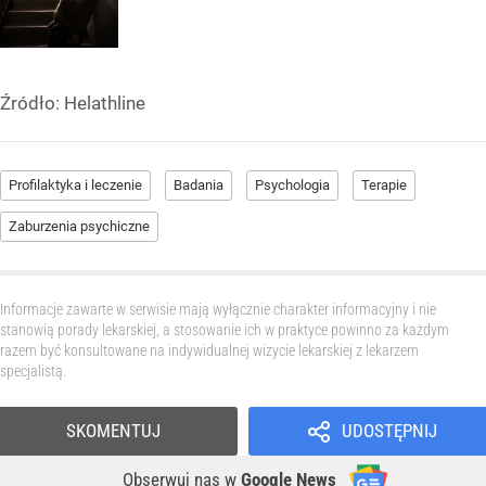
Źródło:
Helathline
Profilaktyka i leczenie
Badania
Psychologia
Terapie
Zaburzenia psychiczne
Informacje zawarte w serwisie mają wyłącznie charakter informacyjny i nie
stanowią porady lekarskiej, a stosowanie ich w praktyce powinno za każdym
razem być konsultowane na indywidualnej wizycie lekarskiej z lekarzem
specjalistą.
SKOMENTUJ
UDOSTĘPNIJ
Obserwuj nas
w
Google News