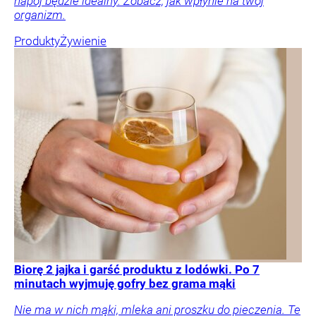
napój będzie idealny. Zobacz, jak wpłynie na twój
organizm.
Produkty
Żywienie
Biorę 2 jajka i garść produktu z lodówki. Po 7
minutach wyjmuję gofry bez grama mąki
Nie ma w nich mąki, mleka ani proszku do pieczenia. Te