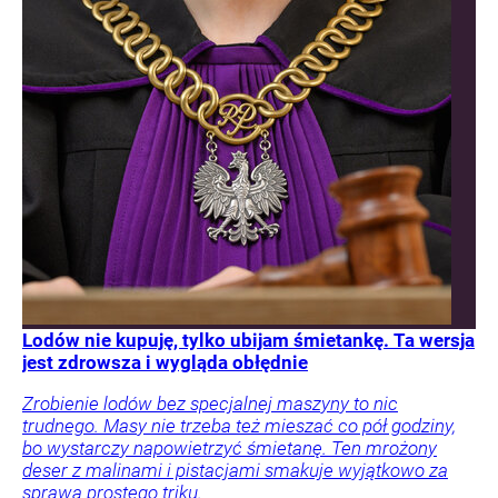
Lodów nie kupuję, tylko ubijam śmietankę. Ta wersja
jest zdrowsza i wygląda obłędnie
Zrobienie lodów bez specjalnej maszyny to nic
trudnego. Masy nie trzeba też mieszać co pół godziny,
bo wystarczy napowietrzyć śmietanę. Ten mrożony
deser z malinami i pistacjami smakuje wyjątkowo za
sprawą prostego triku.