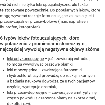
wśród nich nie tylko leki specjalistyczne, ale także
te stosowane powszechnie. Do popularnych leków, które
mogą wywołać reakcje fotouczulające zalicza się leki
przeciwzapalne i przeciwbólowe (m.in. naproksen,
ibuprofen, ketoprofen).
6 typów leków fotouczulających, które
w połączeniu z promieniami słonecznymi,
najczęściej wywołują negatywne objawy skórne:
leki antykoncepcyjne
– jeśli zawierają estradiol,
to mogą wywoływać brązowe plamki,
leki moczopędne – zawierające furosemid
i hydrochlorotiazyd prowadzą do reakcji skórnych,
a badania naukowe dowodzą, że u tych pacjentów
częściej występuje czerniak,
leki przeciwdepresyjne – zawierające amitryptylinę,
często powodują czerwone plamy na skórze dłoni,
dekoltu i szyi,