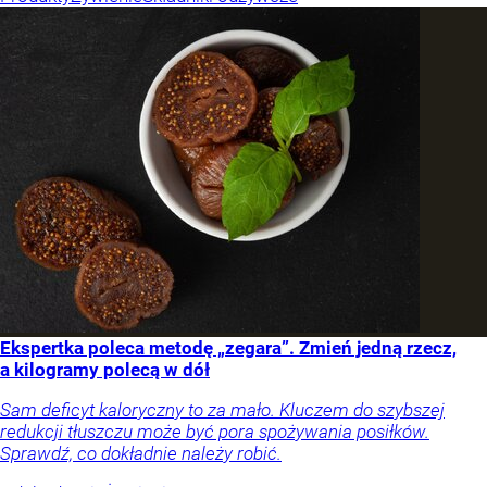
Ekspertka poleca metodę „zegara”. Zmień jedną rzecz,
a kilogramy polecą w dół
Sam deficyt kaloryczny to za mało. Kluczem do szybszej
redukcji tłuszczu może być pora spożywania posiłków.
Sprawdź, co dokładnie należy robić.