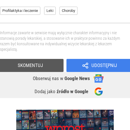
Profilaktyka i leczenie
Leki
Choroby
Informacje zawarte w serwisie mają wyłącznie charakter informacyjny i nie
stanowią porady lekarskiej, a stosowanie ich w praktyce powinno za każdym
razem być konsultowane na indywidualnej wizycie lekarskiej z lekarzem
specjalistą.
SKOMENTUJ
UDOSTĘPNIJ
Obserwuj nas
w
Google News
Dodaj jako
źródło w Google