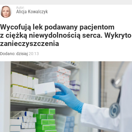
Autor:
Alicja Kowalczyk
Wycofują lek podawany pacjentom
z ciężką niewydolnością serca. Wykryto
zanieczyszczenia
Dodano:
dzisiaj
20:13