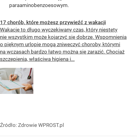
paraaminobenzoesowym.
17 chorób, które możesz przywieźć z wakacji
Wakacje to długo wyczekiwany czas, który niestety
nie wszystkim może kojarzyć się dobrze. Wspomnienia
o pięknym urlopie mogą zniweczyć choroby, którymi
na wczasach bardzo łatwo można się zarazić. Chociaż
szczepienia, właściwa higiena i...
Źródło:
Zdrowie WPROST.pl