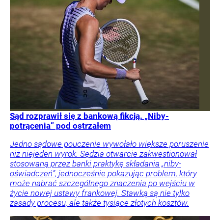
Sąd rozprawił się z bankową fikcją. „Niby-
potrącenia” pod ostrzałem
Jedno sądowe pouczenie wywołało większe poruszenie
niż niejeden wyrok. Sędzia otwarcie zakwestionował
stosowaną przez banki praktykę składania „niby-
oświadczeń”, jednocześnie pokazując problem, który
może nabrać szczególnego znaczenia po wejściu w
życie nowej ustawy frankowej. Stawką są nie tylko
zasady procesu, ale także tysiące złotych kosztów.