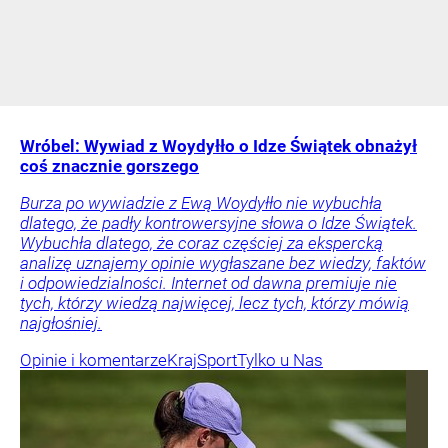
Wróbel: Wywiad z Woydyłło o Idze Świątek obnażył
coś znacznie gorszego
Burza po wywiadzie z Ewą Woydyłło nie wybuchła
dlatego, że padły kontrowersyjne słowa o Idze Świątek.
Wybuchła dlatego, że coraz częściej za ekspercką
analizę uznajemy opinie wygłaszane bez wiedzy, faktów
i odpowiedzialności. Internet od dawna premiuje nie
tych, którzy wiedzą najwięcej, lecz tych, którzy mówią
najgłośniej.
Opinie i komentarze
Kraj
Sport
Tylko u Nas