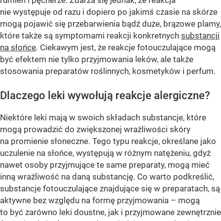
rumień i pęcherze. Zdarza się jednak, że reakcja
nie występuje od razu i dopiero po jakimś czasie na skórze
mogą pojawić się przebarwienia bądź duże, brązowe plamy,
które także są symptomami reakcji konkretnych
substancji
na słońce
. Ciekawym jest, że reakcje fotouczulające mogą
być efektem nie tylko przyjmowania leków, ale także
stosowania preparatów roślinnych, kosmetyków i perfum.
Dlaczego leki wywołują reakcje alergiczne?
Niektóre leki mają w swoich składach substancje, które
mogą prowadzić do zwiększonej wrażliwości skóry
na promienie słoneczne. Tego typu reakcje, określane jako
uczulenie na słońce, występują w różnym natężeniu, gdyż
nawet osoby przyjmujące te same preparaty, mogą mieć
inną wrażliwość na daną substancję. Co warto podkreślić,
substancje fotouczulające znajdujące się w preparatach, są
aktywne bez względu na formę przyjmowania – mogą
to być zarówno leki doustne, jak i przyjmowane zewnętrznie