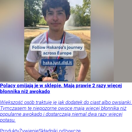
Polacy omijają je w sklepie. Mają prawie 2 razy więcej
błonnika niż awokado
Większość osób traktuje je jak dodatek do ciast albo owsianki.
Tymczasem te niepozorne owoce mają więcej błonnika niż
popularne awokado i dostarczają niemal dwa razy więcej
potasu.
Produkty
Żywienie
Składniki odżywcze