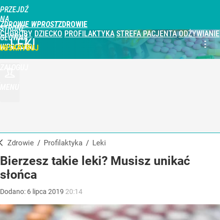
PRZEJDŹ
NA
ZDROWIE WPROST
STRONĘ
CHOROBY
DZIECKO
PROFILAKTYKA
STREFA PACJENTA
ODŻYWIANIE
GŁÓWNĄ
LEKI
WPROST.PL
UBSKRYBUJ
ZALOGUJ
MENU
Zdrowie
/
Profilaktyka
/
Leki
Bierzesz takie leki? Musisz unikać
słońca
Dodano:
6
lipca
2019
20:14