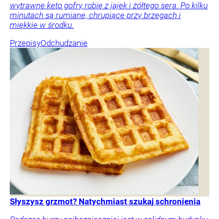
wytrawne keto gofry robię z jajek i żółtego sera. Po kilku
minutach są rumiane, chrupiące przy brzegach i
miękkie w środku.
Przepisy
Odchudzanie
Słyszysz grzmot? Natychmiast szukaj schronienia