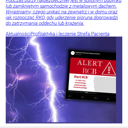
Podczas burzy najbezpieczniej jest w solidnym budynku
lub zamkniętym samochodzie z metalowym dachem.
Wyjaśniamy, czego unikać na zewnątrz i w domu oraz
jak rozpocząć RKO, gdy uderzenie pioruna doprowadzi
do zatrzymania oddechu lub krążenia.
Aktualności
Profilaktyka i leczenie
Strefa Pacjenta