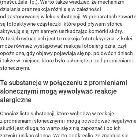
(maści, żele itp.). Warto także wiedzieć, że mechanizm
działania oraz reakcja różni się w zależności
od zastosowanej w leku substancji. W preparatach zawarte
są fotoaktywne cząsteczki, które pod pływem słońca
aktywują się, tym samym uszkadzając komórki skóry.
W takich sytuacjach jest to reakcja fototoksyczna. Z kolei
może również występować reakcja fotoalergiczna, czyli
opóźniona, gdy objawy pojawiają się np. po dwóch dniach
i także w miejscu, które było osłonięte przed
promieniami
słonecznymi
.
Te substancje w połączeniu z promieniami
słonecznymi mogą wywoływać reakcje
alergiczne
Chociaż lista substancji, które wchodzą w reakcje
z promieniami słonecznymi i mogą powodować negatywne
skutki jest długa, to warto się z nią zapoznać i po ich
zażyciu, unikać słońca. Warto podkreślić, że znajdują się