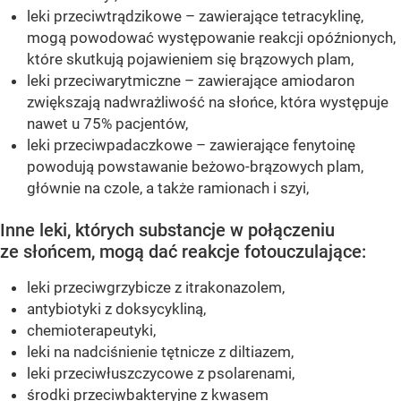
leki przeciwtrądzikowe – zawierające tetracyklinę,
mogą powodować występowanie reakcji opóźnionych,
które skutkują pojawieniem się brązowych plam,
leki przeciwarytmiczne – zawierające amiodaron
zwiększają nadwrażliwość na słońce, która występuje
nawet u 75% pacjentów,
leki przeciwpadaczkowe – zawierające fenytoinę
powodują powstawanie beżowo-brązowych plam,
głównie na czole, a także ramionach i szyi,
Inne leki, których substancje w połączeniu
ze słońcem, mogą dać reakcje fotouczulające:
leki przeciwgrzybicze z itrakonazolem,
antybiotyki z doksycykliną,
chemioterapeutyki,
leki na nadciśnienie tętnicze z diltiazem,
leki przeciwłuszczycowe z psolarenami,
środki przeciwbakteryjne z kwasem