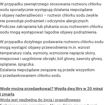
W przypadku zewnętrznego stosowania roztworu chlorku
sodu sporadycznie występują działania niepożądane
i objawy nadwrażliwości – roztwór chlorku sodu zwykle
nie powoduje podrażnień i odczynów alergicznych.
Podczas zakrapiania lub płukania oczu roztworem chlorku
sodu mogą występować łagodne objawy podrażnienia.
W przypadku dożylnego podawania roztworu chlorku sodu
mogą wystąpić objawy przewodnienia m.in. wzrost
temperatury ciała, wymioty, wzmożone napięcie skóry,
miejscowe i uogólnione obrzęki, ból głowy, zawroty głowy,
splątanie, śpiączka.
Działania niepożądane związane są przede wszystkim
z przedawkowaniem chlorku sodu.
Wodę można przedawkować? Wypiła dwa litry w 20 minut
i zmarła
Woda jest niezbędna do życia i prawidłowego