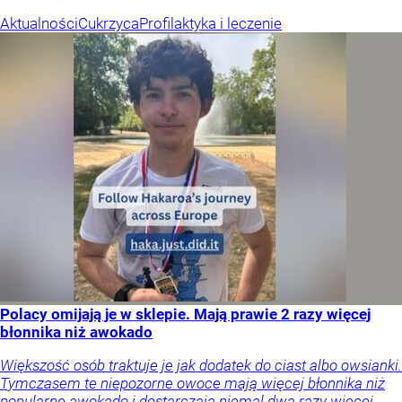
Aktualności
Cukrzyca
Profilaktyka i leczenie
Polacy omijają je w sklepie. Mają prawie 2 razy więcej
błonnika niż awokado
Większość osób traktuje je jak dodatek do ciast albo owsianki.
Tymczasem te niepozorne owoce mają więcej błonnika niż
popularne awokado i dostarczają niemal dwa razy więcej