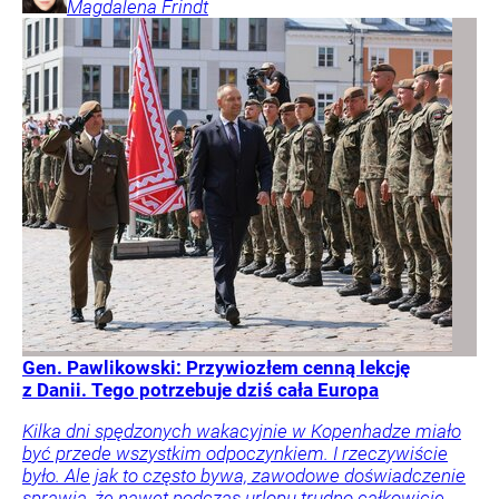
Magdalena
Frindt
Gen. Pawlikowski: Przywiozłem cenną lekcję
z Danii. Tego potrzebuje dziś cała Europa
Kilka dni spędzonych wakacyjnie w Kopenhadze miało
być przede wszystkim odpoczynkiem. I rzeczywiście
było. Ale jak to często bywa, zawodowe doświadczenie
sprawia, że nawet podczas urlopu trudno całkowicie