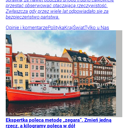
przestać obserwować otaczającą rzeczywistość.
Zwłaszcza gdy przez wiele lat odpowiadało się za
bezpieczeństwo państwa.
Opinie i komentarze
Polityka
Kraj
Świat
Tylko u Nas
Ekspertka poleca metodę „zegara”. Zmień jedną
rzecz, a kilogramy polecą w dół