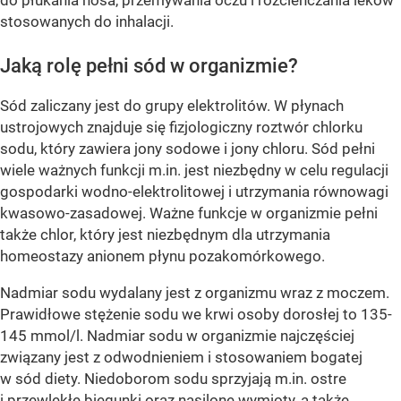
do płukania nosa, przemywania oczu i rozcieńczania leków
stosowanych do inhalacji.
Jaką rolę pełni sód w organizmie?
Sód zaliczany jest do grupy elektrolitów. W płynach
ustrojowych znajduje się fizjologiczny roztwór chlorku
sodu, który zawiera jony sodowe i jony chloru. Sód pełni
wiele ważnych funkcji m.in. jest niezbędny w celu regulacji
gospodarki wodno-elektrolitowej i utrzymania równowagi
kwasowo-zasadowej. Ważne funkcje w organizmie pełni
także chlor, który jest niezbędnym dla utrzymania
homeostazy anionem płynu pozakomórkowego.
Nadmiar sodu wydalany jest z organizmu wraz z moczem.
Prawidłowe stężenie sodu we krwi osoby dorosłej to 135-
145 mmol/l. Nadmiar sodu w organizmie najczęściej
związany jest z odwodnieniem i stosowaniem bogatej
w sód diety. Niedoborom sodu sprzyjają m.in. ostre
i przewlekłe biegunki oraz nasilone wymioty, a także