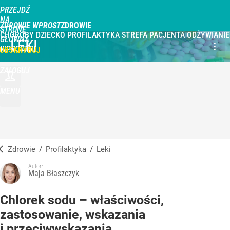
PRZEJDŹ
NA
ZDROWIE WPROST
STRONĘ
CHOROBY
DZIECKO
PROFILAKTYKA
STREFA PACJENTA
ODŻYWIANIE
GŁÓWNĄ
LEKI
WPROST.PL
UBSKRYBUJ
ZALOGUJ
MENU
Zdrowie
/
Profilaktyka
/
Leki
Autor:
Maja Błaszczyk
Chlorek sodu – właściwości,
zastosowanie, wskazania
i przeciwwskazania