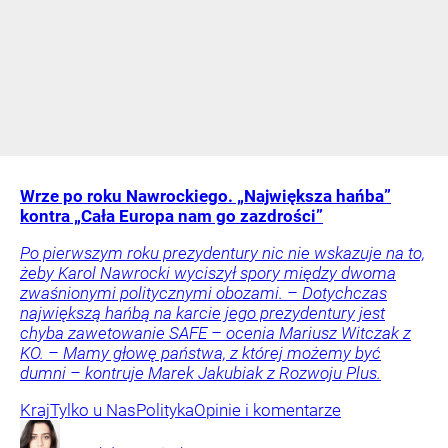
Wrze po roku Nawrockiego. „Największa hańba”
kontra „Cała Europa nam go zazdrości”
Po pierwszym roku prezydentury nic nie wskazuje na to,
żeby Karol Nawrocki wyciszył spory między dwoma
zwaśnionymi politycznymi obozami. – Dotychczas
największą hańbą na karcie jego prezydentury jest
chyba zawetowanie SAFE – ocenia Mariusz Witczak z
KO. – Mamy głowę państwa, z której możemy być
dumni – kontruje Marek Jakubiak z Rozwoju Plus.
Kraj
Tylko u Nas
Polityka
Opinie i komentarze