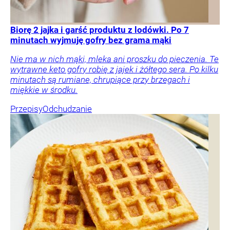
Biorę 2 jajka i garść produktu z lodówki. Po 7
minutach wyjmuję gofry bez grama mąki
Nie ma w nich mąki, mleka ani proszku do pieczenia. Te
wytrawne keto gofry robię z jajek i żółtego sera. Po kilku
minutach są rumiane, chrupiące przy brzegach i
miękkie w środku.
Przepisy
Odchudzanie