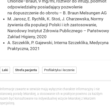
Chloride–Braun, 9 mg/ml, roztwór do infuzji, podmiot
odpowiedzialny posiadający pozwolenie
na dopuszczenie do obrotu – B. Braun Melsungen AG
M. Jarosz, E. Rychlik, K. Stoś, J. Charzewska, Normy
żywienia dla populacji Polski i ich zastosowanie,
Narodowy Instytut Zdrowia Publicznego – Państwowy
Zakład Higieny, 2020
A. Szczeklik, P. Gajewski, Interna Szczeklika, Medycyna
Praktyczna, 2021
Leki
Strefa pacjenta
Profilaktyka i leczenie
Informacje zawarte w serwisie mają wyłącznie charakter informacyjny i nie
stanowią porady lekarskiej, a stosowanie ich w praktyce powinno za każdym
razem być konsultowane na indywidualnej wizycie lekarskiej z lekarzem
specjalistą.