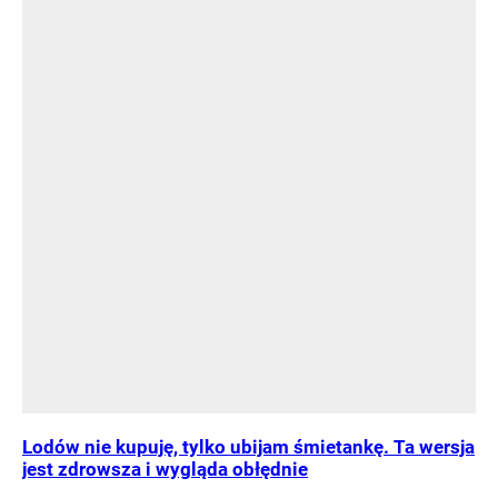
Lodów nie kupuję, tylko ubijam śmietankę. Ta wersja
jest zdrowsza i wygląda obłędnie