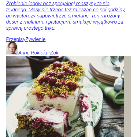
Zrobienie lodów bez specjalnej maszyny to nic
trudnego. Masy nie trzeba też mieszać co pół godziny,
bo wystarczy napowietrzyć śmietanę. Ten mrożony
deser z malinami i pistacjami smakuje wyjątkowo za
sprawą prostego triku.
Przepisy
Żywienie
Anna
Rokicka-Żuk