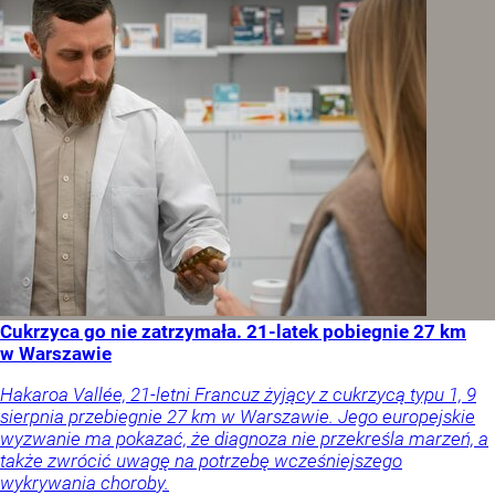
Cukrzyca go nie zatrzymała. 21-latek pobiegnie 27 km
w Warszawie
Hakaroa Vallée, 21-letni Francuz żyjący z cukrzycą typu 1, 9
sierpnia przebiegnie 27 km w Warszawie. Jego europejskie
wyzwanie ma pokazać, że diagnoza nie przekreśla marzeń, a
także zwrócić uwagę na potrzebę wcześniejszego
wykrywania choroby.