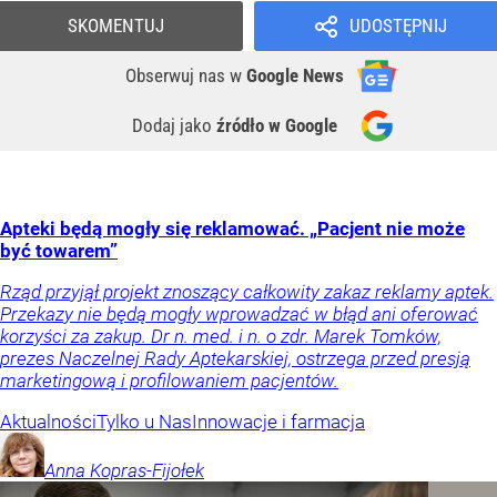
SKOMENTUJ
UDOSTĘPNIJ
Obserwuj nas
w
Google News
Dodaj jako
źródło w Google
Apteki będą mogły się reklamować. „Pacjent nie może
być towarem”
Rząd przyjął projekt znoszący całkowity zakaz reklamy aptek.
Przekazy nie będą mogły wprowadzać w błąd ani oferować
korzyści za zakup. Dr n. med. i n. o zdr. Marek Tomków,
prezes Naczelnej Rady Aptekarskiej, ostrzega przed presją
marketingową i profilowaniem pacjentów.
Aktualności
Tylko u Nas
Innowacje i farmacja
Anna
Kopras-Fijołek