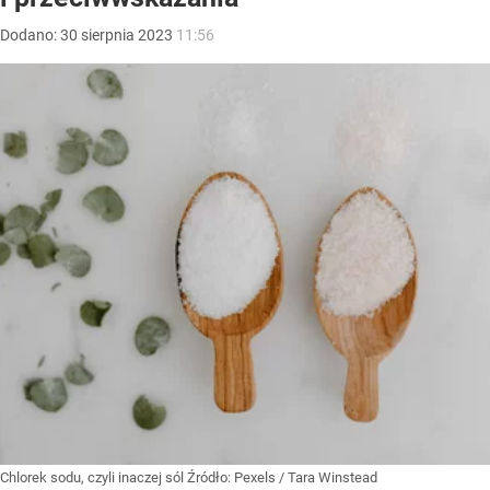
Dodano:
30
sierpnia
2023
11:56
Chlorek sodu, czyli inaczej sól
Źródło:
Pexels
/
Tara Winstead