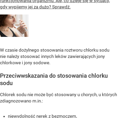
funkcjonowania organizmu. Ale, co dzieje się w sytuacji,
gdy wypijemy jej za dużo? Sprawdź.
W czasie dożylnego stosowania roztworu chlorku sodu
nie należy stosować innych leków zawierających jony
chlorkowe i jony sodowe.
Przeciwwskazania do stosowania chlorku
sodu
Chlorek sodu nie może być stosowany u chorych, u których
zdiagnozowano m.in.:
niewydolność nerek z
bezmoczem
,