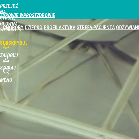
PRZEJDŹ
Udostępnij
0
Skomentuj
NA
ZDROWIE WPROST
STRONĘ
GŁÓWNĄ
CHOROBY
DZIECKO
PROFILAKTYKA
STREFA PACJENTA
ODŻYWIAN
WPROST.PL
SUBSKRYBUJ
ZALOGUJ
SZUKAJ
MENU