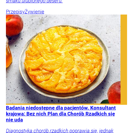
smaku ulubionego deseru.
Przepisy
Żywienie
Badania niedostępne dla pacjentów. Konsultant
krajowa: Bez nich Plan dla Chorób Rzadkich się
nie uda
Diagnostyka chorób rzadkich poprawia się, jednak