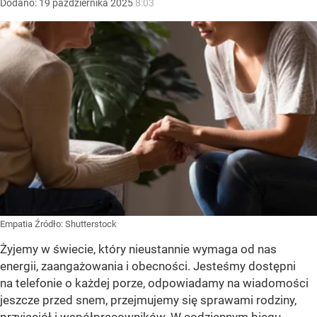
Dodano:
19
października
2025
8:03
Empatia
Źródło:
Shutterstock
Żyjemy w świecie, który nieustannie wymaga od nas
energii, zaangażowania i obecności. Jesteśmy dostępni
na telefonie o każdej porze, odpowiadamy na wiadomości
jeszcze przed snem, przejmujemy się sprawami rodziny,