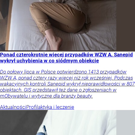
Ponad czterokrotnie więcej przypadków WZW A. Sanepid
wykrył uchybienia w co siódmym obiekcie
Do połowy lipca w Polsce potwierdzono 1413 przypadków
WZW A, ponad cztery razy więcej niż rok wcześniej. Podczas
wakacyjnych kontroli Sanepid wykrył nieprawidłowości w 807
obiektach. GIS przedstawił też dane o zgłoszeniach w
mObywatelu i wytyczne dla branży beauty.
Aktualności
Profilaktyka i leczenie