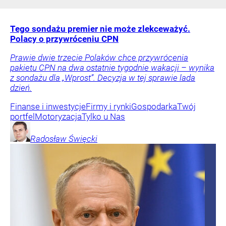
Tego sondażu premier nie może zlekceważyć.
Polacy o przywróceniu CPN
Prawie dwie trzecie Polaków chce przywrócenia
pakietu CPN na dwa ostatnie tygodnie wakacji – wynika
z sondażu dla „Wprost”. Decyzja w tej sprawie lada
dzień.
Finanse i inwestycje
Firmy i rynki
Gospodarka
Twój
portfel
Motoryzacja
Tylko u Nas
Radosław
Święcki