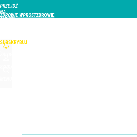
PRZEJDŹ
Udostępnij
0
Skomentuj
NA
ZDROWIE WPROST
STRONĘ
GŁÓWNĄ
CHOROBY
DZIECKO
PROFILAKTYKA
STREFA PACJENTA
ODŻYWIAN
WPROST.PL
SUBSKRYBUJ
ZALOGUJ
SZUKAJ
MENU