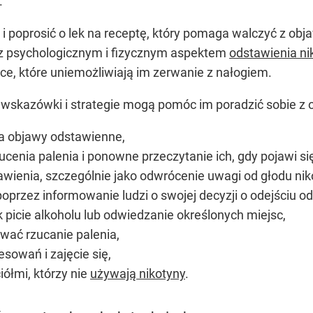
.
a i poprosić o lek na receptę, który pomaga walczyć z 
 z psychologicznym i fizycznym aspektem
odstawienia ni
ce, które uniemożliwiają im zerwanie z nałogiem.
 wskazówki i strategie mogą pomóc im poradzić sobie z 
na objawy odstawienne,
zucenia palenia i ponowne przeczytanie ich, gdy pojawi si
awienia, szczególnie jako odwrócenie uwagi od głodu ni
oprzez informowanie ludzi o swojej decyzji o odejściu od
k picie alkoholu lub odwiedzanie określonych miejsc,
wać rzucanie palenia,
owań i zajęcie się,
iółmi, którzy nie
używają nikotyny
.