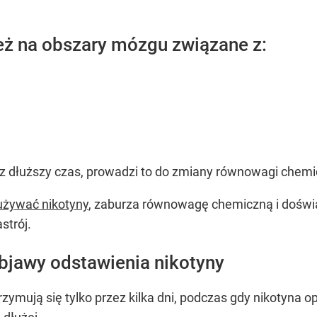
eż na obszary mózgu związane z:
zez dłuższy czas, prowadzi to do zmiany równowagi chem
używać nikotyny
, zaburza równowagę chemiczną i doświa
strój.
objawy odstawienia nikotyny
zymują się tylko przez kilka dni, podczas gdy nikotyna o