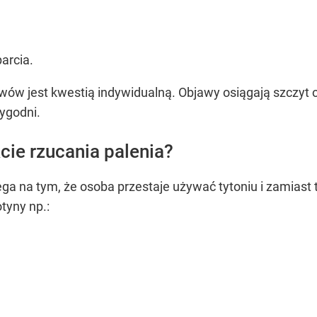
arcia.
awów jest kwestią indywidualną. Objawy osiągają szczyt 
tygodni.
cie rzucania palenia?
ga na tym, że osoba przestaje używać tytoniu i zamiast t
otyny np.: