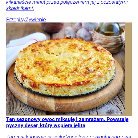
kilkanaście minut przed połączeniem jej z pozostałymi
składnikami.
Przepisy
Żywienie
Ten sezonowy owoc miksuję i zamrażam. Powstaje
pyszny deser, który wspiera jelita
Zamiast kupować przesłodzone lody, przygotuj domową