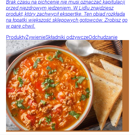
Brak czasu na pichcenie nie musi oznaczać kapitulacji
przed niezdrowym jedzeniem. W Lidlu znajdziesz
produkt, który zachwycił ekspertkę. Ten obiad rozkłada
na łopatki większość sklepowych gotowców. Zrobisz go
w parę chwil.
Produkty
Żywienie
Składniki odżywcze
Odchudzanie