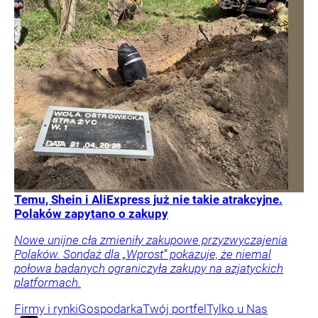
Temu, Shein i AliExpress już nie takie atrakcyjne.
Polaków zapytano o zakupy
Nowe unijne cła zmieniły zakupowe przyzwyczajenia
Polaków. Sondaż dla „Wprost” pokazuje, że niemal
połowa badanych ograniczyła zakupy na azjatyckich
platformach.
Firmy i rynki
Gospodarka
Twój portfel
Tylko u Nas