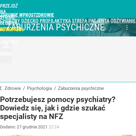
PRZEJDŹ
NA
ZDROWIE WPROST
STRONĘ
CHOROBY
DZIECKO
PROFILAKTYKA
STREFA PACJENTA
ODŻYWIANIE
GŁÓWNĄ
ZABURZENIA PSYCHICZNE
WPROST.PL
UBSKRYBUJ
ZALOGUJ
MENU
Zdrowie
/
Psychologia
/
Zaburzenia psychiczne
Potrzebujesz pomocy psychiatry?
Dowiedz się, jak i gdzie szukać
specjalisty na NFZ
Dodano:
27
grudnia
2021
22:24