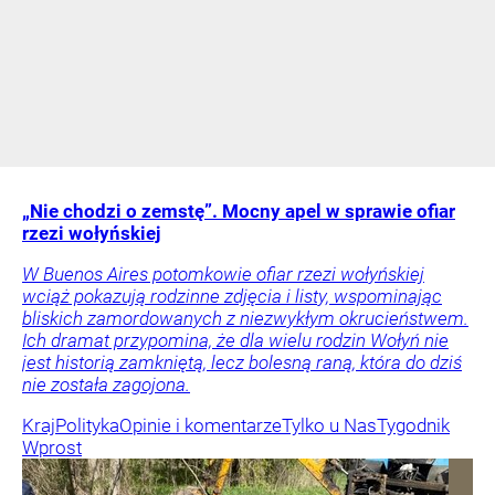
„Nie chodzi o zemstę”. Mocny apel w sprawie ofiar
rzezi wołyńskiej
W Buenos Aires potomkowie ofiar rzezi wołyńskiej
wciąż pokazują rodzinne zdjęcia i listy, wspominając
bliskich zamordowanych z niezwykłym okrucieństwem.
Ich dramat przypomina, że dla wielu rodzin Wołyń nie
jest historią zamkniętą, lecz bolesną raną, która do dziś
nie została zagojona.
Kraj
Polityka
Opinie i komentarze
Tylko u Nas
Tygodnik
Wprost