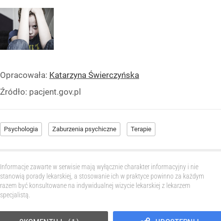
Opracowała:
Katarzyna Świerczyńska
Źródło:
pacjent.gov.pl
Psychologia
Zaburzenia psychiczne
Terapie
Informacje zawarte w serwisie mają wyłącznie charakter informacyjny i nie
stanowią porady lekarskiej, a stosowanie ich w praktyce powinno za każdym
razem być konsultowane na indywidualnej wizycie lekarskiej z lekarzem
specjalistą.