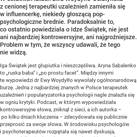
z cenionej terapeutki uzależnień zamieniła się
w influencerkę, niekiedy głoszącą pop-
psychologiczne brednie. Paradoksalnie to,
co ostatnio powiedziała o Idze Świątek, nie jest
ani najbardziej kontrowersyjne, ani najgroźniejsze.
Problem w tym, że wszyscy udawali, że tego
nie widzą.
Iga Świątek jest głupiutka i nieszczęśliwa. Aryna Sabalenko
to „ruska baba” i „po prostu facet”. Między innymi
te wypowiedzi dr Ewy Woydyłło wywołały ogólnonarodową
burzę. Jedna z najbardziej znanych w Polsce terapeutek
uzależnień i popularyzatorka psychologii nagle znalazła się
w ogniu krytyki. Podcast, w którym wypowiedziała
kontrowersyjne słowa, zniknął z sieci, a ich autorka –
po kilku dniach kluczenia – zdecydowała się publicznie
przeprosić za swoje słowa. W środowisku psychologów
i psychoterapeutów rozpętała się nawet dyskusja,