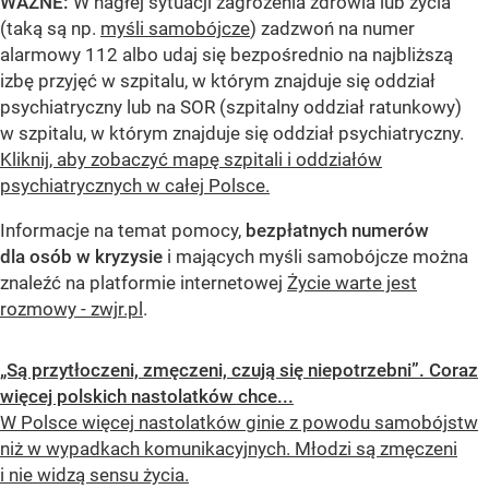
WAŻNE:
W nagłej sytuacji zagrożenia zdrowia lub życia
(taką są np.
myśli samobójcze
) zadzwoń na numer
alarmowy 112 albo udaj się bezpośrednio na najbliższą
izbę przyjęć w szpitalu, w którym znajduje się oddział
psychiatryczny lub na SOR (szpitalny oddział ratunkowy)
w szpitalu, w którym znajduje się oddział psychiatryczny.
Kliknij, aby zobaczyć mapę szpitali i oddziałów
psychiatrycznych w całej Polsce.
Informacje na temat pomocy,
bezpłatnych numerów
dla osób w kryzysie
i mających myśli samobójcze można
znaleźć na platformie internetowej
Życie warte jest
rozmowy - zwjr.pl
.
„Są przytłoczeni, zmęczeni, czują się niepotrzebni”. Coraz
więcej polskich nastolatków chce...
W Polsce więcej nastolatków ginie z powodu samobójstw
niż w wypadkach komunikacyjnych. Młodzi są zmęczeni
i nie widzą sensu życia.