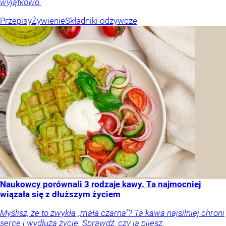
wyjątkowo.
Przepisy
Żywienie
Składniki odżywcze
Naukowcy porównali 3 rodzaje kawy. Ta najmocniej
wiązała się z dłuższym życiem
Myślisz, że to zwykła „mała czarna”? Ta kawa najsilniej chroni
serce i wydłuża życie. Sprawdź, czy ją pijesz.