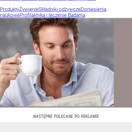
Produkty
Żywienie
Składniki odżywcze
Doniesienia
naukowe
Profilaktyka i leczenie
Badania