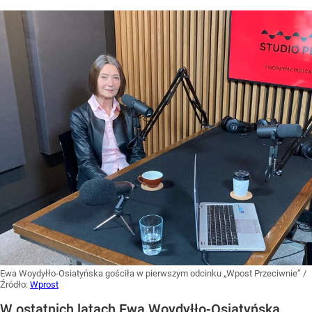
Ewa Woydyłło-Osiatyńska gościła w pierwszym odcinku „Wpost Przeciwnie”
/
Źródło:
Wprost
W ostatnich latach Ewa Woydyłło-Osiatyńska