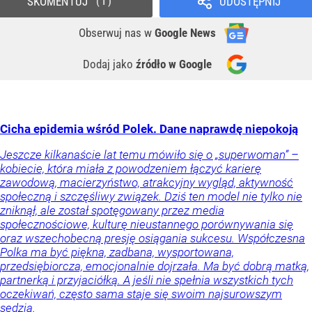
SKOMENTUJ
UDOSTĘPNIJ
1
Obserwuj nas
w
Google News
Dodaj jako
źródło w Google
Cicha epidemia wśród Polek. Dane naprawdę niepokoją
Jeszcze kilkanaście lat temu mówiło się o „superwoman” –
kobiecie, która miała z powodzeniem łączyć karierę
zawodową, macierzyństwo, atrakcyjny wygląd, aktywność
społeczną i szczęśliwy związek. Dziś ten model nie tylko nie
zniknął, ale został spotęgowany przez media
społecznościowe, kulturę nieustannego porównywania się
oraz wszechobecną presję osiągania sukcesu. Współczesna
Polka ma być piękna, zadbana, wysportowana,
przedsiębiorcza, emocjonalnie dojrzała. Ma być dobrą matką,
partnerką i przyjaciółką. A jeśli nie spełnia wszystkich tych
oczekiwań, często sama staje się swoim najsurowszym
sędzią.