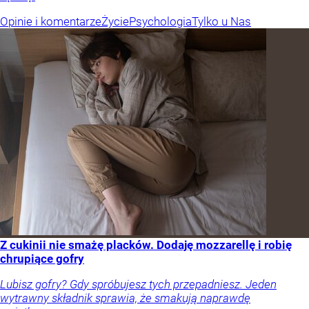
Opinie i komentarze
Życie
Psychologia
Tylko u Nas
Z cukinii nie smażę placków. Dodaję mozzarellę i robię
chrupiące gofry
Lubisz gofry? Gdy spróbujesz tych przepadniesz. Jeden
wytrawny składnik sprawia, że smakują naprawdę