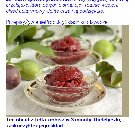
przekąskę, która obłędnie smakuje i realnie wspiera
układ pokarmowy. Jelita ci za nią podziękują.
Przepisy
Żywienie
Produkty
Składniki odżywcze
Ten obiad z Lidla zrobisz w 3 minuty. Dietetyczkę
zaskoczył też jego skład