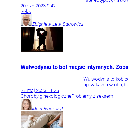
20
cze
2023
9:42
Seks
Zbigniew
Lew-Starowicz
Wulwodynia to ból miejsc intymnych. Zobacz
Wulwodynia to kobiec
np. zakażeń w obręb
27
maj
2023
11:25
Choroby ginekologiczne
Problemy z seksem
Maja
Błaszczyk