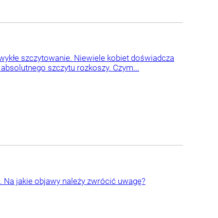
wykłe szczytowanie. Niewiele kobiet doświadcza
absolutnego szczytu rozkoszy. Czym...
 Na jakie objawy należy zwrócić uwagę?