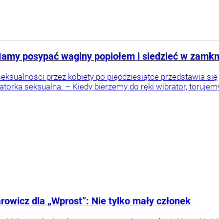
Mamy posypać waginy popiołem i siedzieć w zamkni
eksualności przez kobiety po pięćdziesiątce przedstawia s
torka seksualna. – Kiedy bierzemy do ręki wibrator, torujemy 
rowicz dla „Wprost”: Nie tylko mały członek