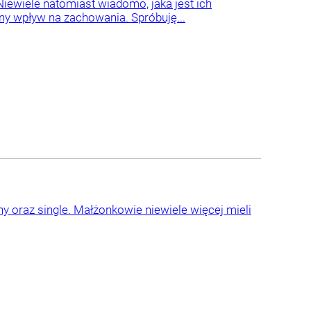
Niewiele natomiast wiadomo, jaka jest ich
ny wpływ na zachowania. Spróbuję...
y oraz single. Małżonkowie niewiele więcej mieli