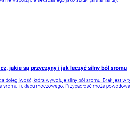
, jakie są przyczyny i jak leczyć silny ból sromu
a dolegliwość, która wywołuje silny ból sromu. Brak jest w
ie sromu i układu moczowego. Przypadłość może powodować d