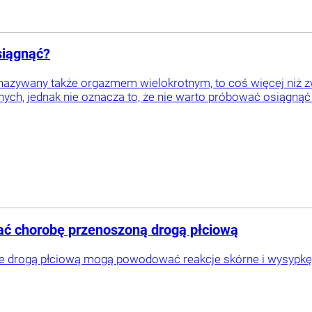
siągnąć?
azywany także orgazmem wielokrotnym, to coś więcej niż z
ch, jednak nie oznacza to, że nie warto próbować osiągnąć 
ać chorobę przenoszoną drogą płciową
 drogą płciową mogą powodować reakcje skórne i wysypkę.