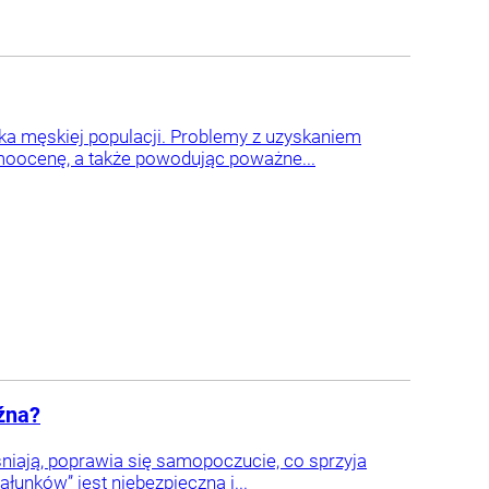
ka męskiej populacji. Problemy z uzyskaniem
amoocenę, a także powodując poważne...
źna?
eśniają, poprawia się samopoczucie, co sprzyja
łunków” jest niebezpieczna i...