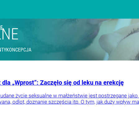
IE
LNE
NTYKONCEPCJA
 dla „Wprost”: Zaczęło się od leku na erekcję
j udane życie seksualne w małżeństwie jest postrzegane jak
wana, odlot, doznanie szczęścia itp. O tym, jak duży wpływ ma