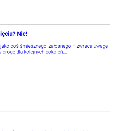
ęciu? Nie!
ię jako coś śmiesznego, żałosnego – zwraca uwagę
drogę dla kolejnych pokoleń,...