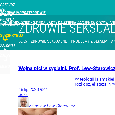
PRZEJDŹ
NA
ZDROWIE WPROST
STRONĘ
GŁÓWNĄ
CHOROBY
DZIECKO
PROFILAKTYKA
STREFA PACJENTA
ODŻYWIAN
ZDROWIE SEKSUA
WPROST.PL
SUBSKRYBUJ
SEKS
ZDROWIE SEKSUALNE
PROBLEMY Z SEKSEM
A
ZALOGUJ
SZUKAJ
MENU
Wojna płci w sypialni. Prof. Lew-Starowicz
W teologii islamskie
rozkosz, ekstaza, nir
18
lip
2023
9:44
Seks
Zbigniew
Lew-Starowicz