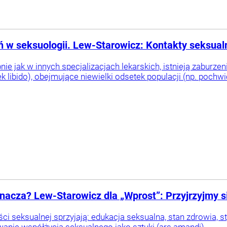
ń w seksuologii. Lew-Starowicz: Kontakty seksualn
ie jak w innych specjalizacjach lekarskich, istnieją zaburzeni
 libido), obejmujące niewielki odsetek populacji (np. pochwic
acza? Lew-Starowicz dla „Wprost”: Przyjrzyjmy s
i seksualnej sprzyjają: edukacja seksualna, stan zdrowia, sty
owanie współżycia seksualnego jako sztuki (ars amandi).