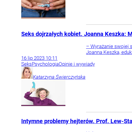
Seks dojrzałych kobiet. Joanna Keszka: 
– Wyrażanie swojej s
Joanna Keszka, eduka
16
lip
2023
10:11
Seks
Psychologia
Opinie i wywiady
Katarzyna
Świerczyńska
Intymne problemy hejterów. Prof. Lew-Sta