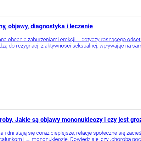
y, objawy, diagnostyka i leczenie
na obecnie zaburzeniami erekcji – dotyczy rosnącego odset
dzą do rezygnacji z aktywności seksualnej, wpływając na s
roby. Jakie są objawy mononukleozy i czy jest gro
i dni stają się coraz cieplejsze, relacje społeczne się zaci
całunkom i …. mononukleozie. Dowiedz się, czy „choroba poca