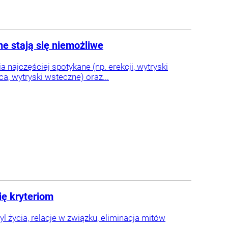
e stają się niemożliwe
a najczęściej spotykane (np. erekcji, wytryski
a, wytryski wsteczne) oraz...
ię kryteriom
l życia, relacje w związku, eliminacja mitów