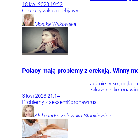
18
kwi
2023
19:22
Choroby zakaźne
Objawy
Monika
Witkowska
Polacy mają problemy z erekcją. Winny 
Już nie tylko „mgła 
zakażenie koronawiru
3
kwi
2023
21:14
Problemy z seksem
Koronawirus
Aleksandra
Zalewska-Stankiewicz