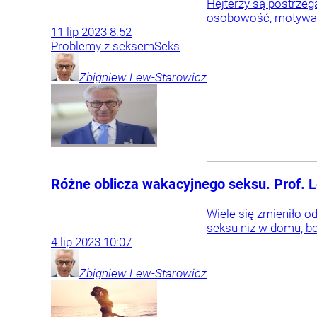
Hejterzy są postrzeg
osobowość, motywacje
11
lip
2023
8:52
Problemy z seksem
Seks
Zbigniew
Lew-Starowicz
Różne oblicza wakacyjnego seksu. Prof. L
Wiele się zmieniło o
seksu niż w domu, b
4
lip
2023
10:07
Zbigniew
Lew-Starowicz