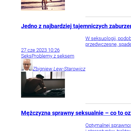
Jedno z najbardziej tajemniczych zaburze
W seksuologii, podobn
przedwczesne, spadek
27
cze
2023
10:26
Seks
Problemy z seksem
Zbigniew
Lew-Starowicz
Mężczyzna sprawny seksualnie – co to ozn
Optymalnej sprawnośc
i stereotypów, trakt