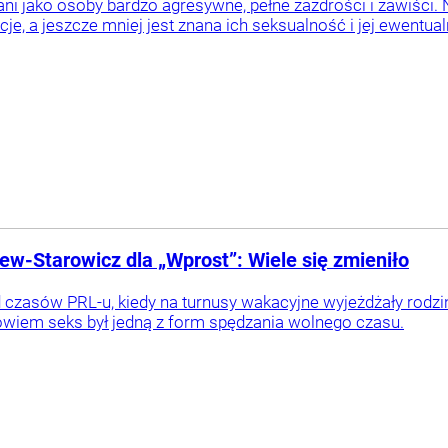
ani jako osoby bardzo agresywne, pełne zazdrości i zawiści. 
, a jeszcze mniej jest znana ich seksualność i jej ewentual
ew-Starowicz dla „Wprost”: Wiele się zmieniło
d czasów PRL-u, kiedy na turnusy wakacyjne wyjeżdżały rodzin
owiem seks był jedną z form spędzania wolnego czasu.