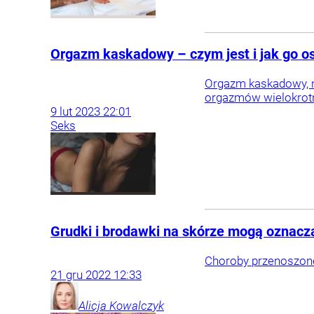
Orgazm kaskadowy – czym jest i jak go o
Orgazm kaskadowy, n
orgazmów wielokrotny
9
lut
2023
22:01
Seks
Grudki i brodawki na skórze mogą oznacz
Choroby przenoszone
21
gru
2022
12:33
Alicja
Kowalczyk