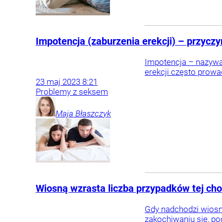
Impotencja (zaburzenia erekcji) – przyczyn
Impotencja – nazywa
erekcji często prowa
23
maj
2023
8:21
Problemy z seksem
Maja
Błaszczyk
Wiosną wzrasta liczba przypadków tej cho
Gdy nadchodzi wiosna 
zakochiwaniu się, po