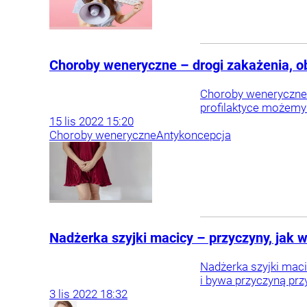
Choroby weneryczne – drogi zakażenia, ob
Choroby weneryczne 
profilaktyce możemy
15
lis
2022
15:20
Choroby weneryczne
Antykoncepcja
Nadżerka szyjki macicy – przyczyny, jak w
Nadżerka szyjki maci
i bywa przyczyną prz
3
lis
2022
18:32