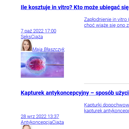
Ile kosztuje in vitro? Kto może ubiegać s
Zapłodnienie in vitr
choć wiąże się ono z
7
paź
2022
17:00
Seks
Ciąża
Maja
Błaszczyk
Kapturek antykoncepcyjny – sposób użyci
Kapturki dopochwowe
kapturek antykoncep
28
wrz
2022
13:37
Antykoncepcja
Ciąża