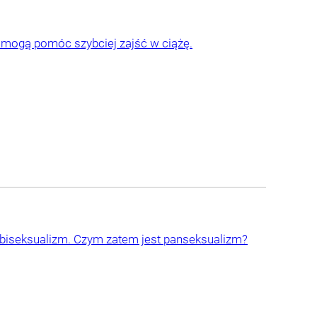
e mogą pomóc szybciej zajść w ciążę.
 biseksualizm. Czym zatem jest panseksualizm?