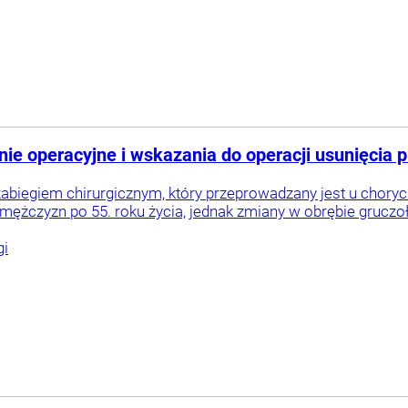
nie operacyjne i wskazania do operacji usunięcia p
zabiegiem chirurgicznym, który przeprowadzany jest u choryc
mężczyzn po 55. roku życia, jednak zmiany w obrębie gruczo
gi