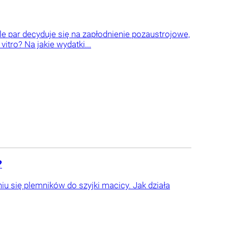
le par decyduje się na zapłodnienie pozaustrojowe,
tro? Na jakie wydatki...
?
 się plemników do szyjki macicy. Jak działa