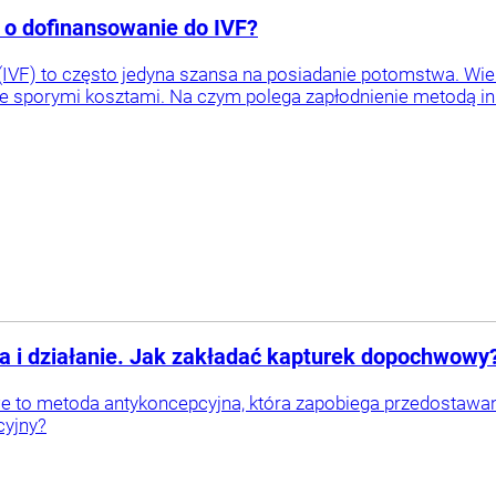
ię o dofinansowanie do IVF?
o (IVF) to często jedyna szansa na posiadanie potomstwa. Wie
e sporymi kosztami. Na czym polega zapłodnienie metodą in vi
a i działanie. Jak zakładać kapturek dopochwowy
 to metoda antykoncepcyjna, która zapobiega przedostawaniu
cyjny?