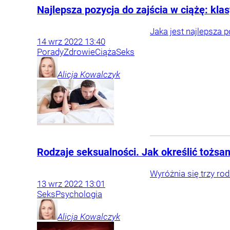
Najlepsza pozycja do zajścia w ciążę: kl
Jaka jest najlepsza 
14
wrz
2022
13:40
Porady
Zdrowie
Ciąża
Seks
Alicja
Kowalczyk
Rodzaje seksualności. Jak określić tożs
Wyróżnia się trzy r
13
wrz
2022
13:01
Seks
Psychologia
Alicja
Kowalczyk