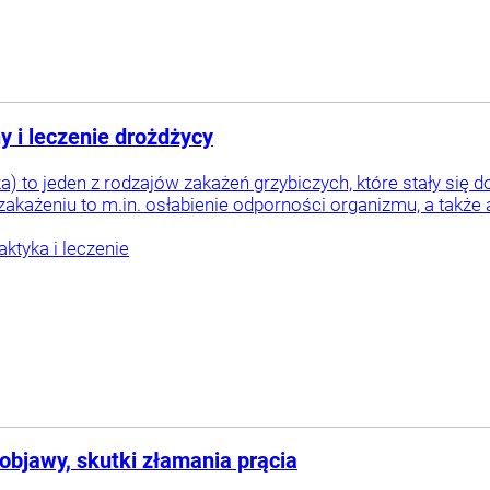
y i leczenie drożdżycy
) to jeden z rodzajów zakażeń grzybiczych, które stały się
zakażeniu to m.in. osłabienie odporności organizmu, a także an
laktyka i leczenie
objawy, skutki złamania prącia