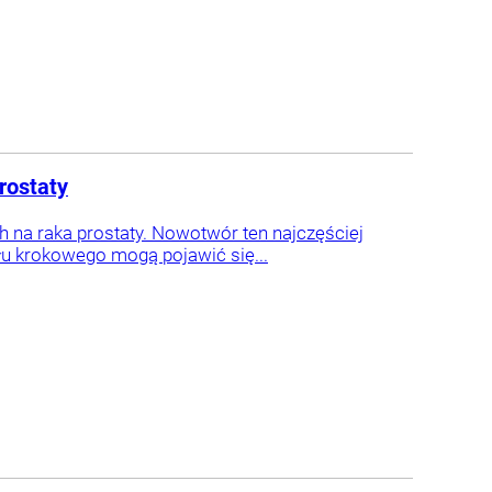
rostaty
h na raka prostaty. Nowotwór ten najczęściej
łu krokowego mogą pojawić się...