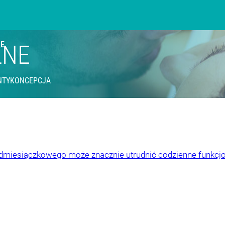
IE
LNE
NTYKONCEPCJA
edmiesiączkowego może znacznie utrudnić codzienne funkcj