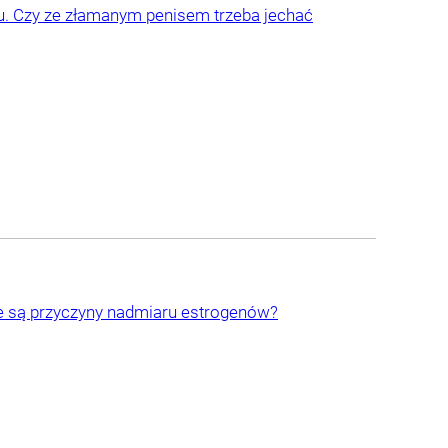
su. Czy ze złamanym penisem trzeba jechać
 są przyczyny nadmiaru estrogenów?