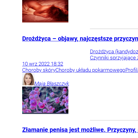
Drożdżyca – objawy, najczęstsze przyczyn
Drożdżyca (kandydoza
Czynniki sprzyjające 
10
wrz
2022
18:32
Choroby skóry
Choroby układu pokarmowego
Profi
Maja
Błaszczyk
Złamanie penisa jest możliwe. Przyczyny, 