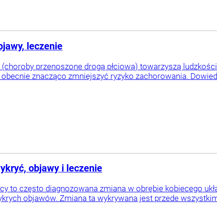
jawy, leczenie
(choroby przenoszone drogą płciową) towarzyszą ludzkości n
 obecnie znacząco zmniejszyć ryzyko zachorowania. Dowied
ykryć, objawy i leczenie
cy to często diagnozowana zmiana w obrębie kobiecego ukła
ykrych objawów. Zmiana ta wykrywana jest przede wszystkim u