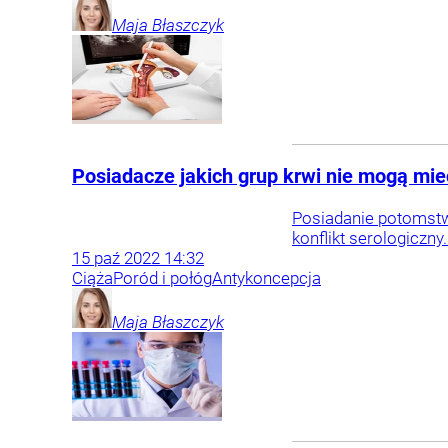
Maja
Błaszczyk
Posiadacze jakich grup krwi nie mogą mie
Posiadanie potomstwa
konflikt serologiczn
15
paź
2022
14:32
Ciąża
Poród i połóg
Antykoncepcja
Maja
Błaszczyk