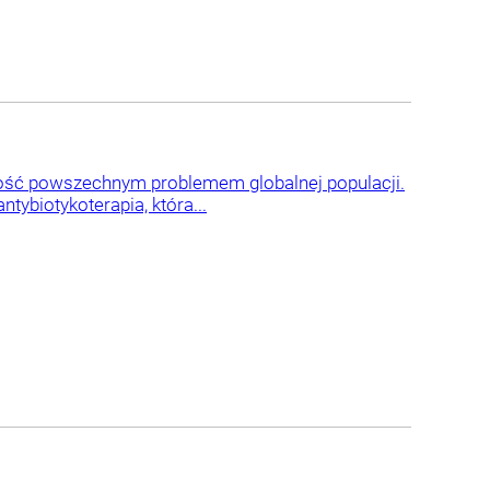
 dość powszechnym problemem globalnej populacji.
tybiotykoterapia, która...