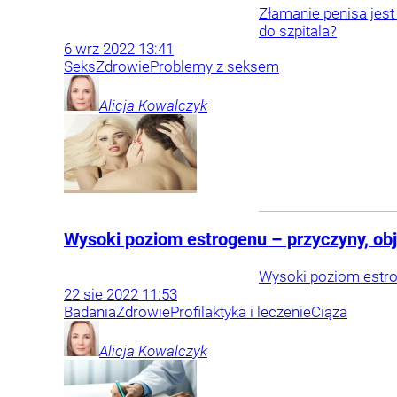
Złamanie penisa jest
do szpitala?
6
wrz
2022
13:41
Seks
Zdrowie
Problemy z seksem
Alicja
Kowalczyk
Wysoki poziom estrogenu – przyczyny, ob
Wysoki poziom estr
22
sie
2022
11:53
Badania
Zdrowie
Profilaktyka i leczenie
Ciąża
Alicja
Kowalczyk