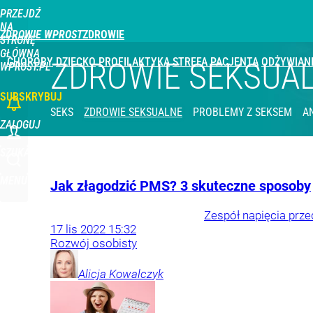
PRZEJDŹ
NA
ZDROWIE WPROST
STRONĘ
GŁÓWNĄ
CHOROBY
DZIECKO
PROFILAKTYKA
STREFA PACJENTA
ODŻYWIAN
ZDROWIE SEKSUA
WPROST.PL
SUBSKRYBUJ
SEKS
ZDROWIE SEKSUALNE
PROBLEMY Z SEKSEM
A
ZALOGUJ
SZUKAJ
MENU
Jak złagodzić PMS? 3 skuteczne sposoby
Zespół napięcia prz
17
lis
2022
15:32
Rozwój osobisty
Alicja
Kowalczyk