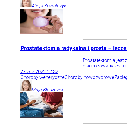
Alicja
Kowalczyk
Prostatektomia radykalna i prosta – lecze
Prostatektomia jest 
diagnozowany jest u 
27
wrz
2022
12:32
Choroby weneryczne
Choroby nowotworowe
Zabie
Maja
Błaszczyk