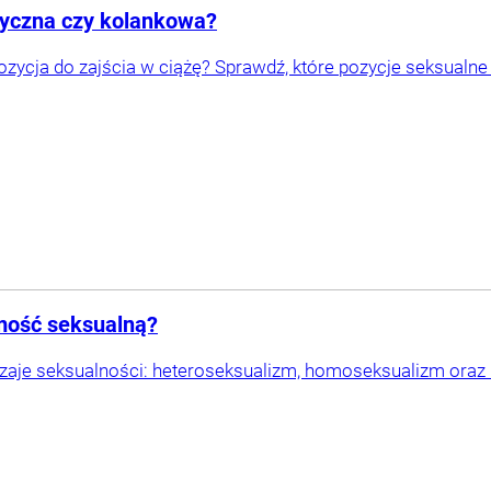
asyczna czy kolankowa?
pozycja do zajścia w ciążę? Sprawdź, które pozycje seksualn
amość seksualną?
odzaje seksualności: heteroseksualizm, homoseksualizm oraz