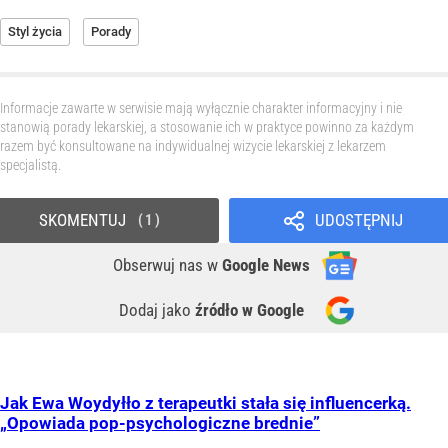
Styl życia
Porady
Informacje zawarte w serwisie mają wyłącznie charakter informacyjny i nie
stanowią porady lekarskiej, a stosowanie ich w praktyce powinno za każdym
razem być konsultowane na indywidualnej wizycie lekarskiej z lekarzem
specjalistą.
SKOMENTUJ
UDOSTĘPNIJ
1
Obserwuj nas
w
Google News
Dodaj jako
źródło w Google
Jak Ewa Woydyłło z terapeutki stała się influencerką.
„Opowiada pop-psychologiczne brednie”