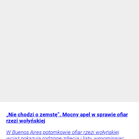
„Nie chodzi o zemstę”. Mocny apel w sprawie ofiar
rzezi wołyńskiej
W Buenos Aires potomkowie ofiar rzezi wołyńskiej
wciąż pokazują rodzinne zdjęcia i listy, wspominając