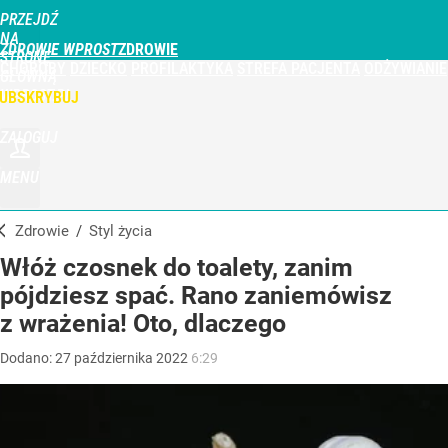
PRZEJDŹ
NA
ZDROWIE WPROST
STRONĘ
CHOROBY
DZIECKO
PROFILAKTYKA
STREFA PACJENTA
ODŻYWIANIE
GŁÓWNĄ
WPROST.PL
UBSKRYBUJ
ZALOGUJ
MENU
Zdrowie
/
Styl życia
Włóż czosnek do toalety, zanim
pójdziesz spać. Rano zaniemówisz
z wrażenia! Oto, dlaczego
Dodano:
27
października
2022
6:29