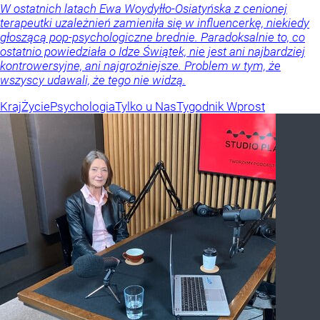
W ostatnich latach Ewa Woydyłło-Osiatyńska z cenionej
terapeutki uzależnień zamieniła się w influencerkę, niekiedy
głoszącą pop-psychologiczne brednie. Paradoksalnie to, co
ostatnio powiedziała o Idze Świątek, nie jest ani najbardziej
kontrowersyjne, ani najgroźniejsze. Problem w tym, że
wszyscy udawali, że tego nie widzą.
Kraj
Życie
Psychologia
Tylko u Nas
Tygodnik Wprost