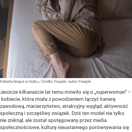
Kobieta leżąca w łóżku
/ Źródło:
freepik/ autor: Freepik
Jeszcze kilkanaście lat temu mówiło się o „superwoman” –
kobiecie, która miała z powodzeniem łączyć karierę
zawodową, macierzyństwo, atrakcyjny wygląd, aktywność
społeczną i szczęśliwy związek. Dziś ten model nie tylko
nie zniknął, ale został spotęgowany przez media
społecznościowe, kulturę nieustannego porównywania się