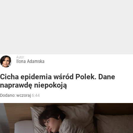
Autor:
Ilona Adamska
Cicha epidemia wśród Polek. Dane
naprawdę niepokoją
Dodano:
wczoraj
6:44