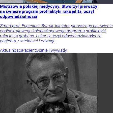
Mistrzowie polskiej medycyny. Stworzył pierwszy
na świecie program profilaktyki raka jelita, uczył
odpowiedzialności
Zmarł prof. Eugeniusz Butruk, inicjator pierwszego na świecie
ogólnokrajowego kolonoskopowego programu profilaktyki
raka jelita grubego. Lekarzy uczył odpowiedzialności za
pacjenta, rzetelności i odwagi.
Aktualności
Pacjent
Opinie i wywiady