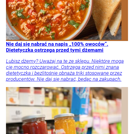
Nie daj się nabrać na napis „100% owoców”.
Dietetyczka ostrzega przed tymi dżemami
Lubisz dżemy? Uważaj na te ze sklepu. Niektóre mogą
cię mocno rozczarować. Ostrzega przed nimi znana
dietetyczka i bezlitośnie obnaża triki stosowane przez
producentów. Nie daj się nabrać, będąc na zakupach.