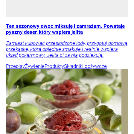
Ten sezonowy owoc miksuję i zamrażam. Powstaje
pyszny deser, który wspiera jelita
Zamiast kupować przesłodzone lody, przygotuj domową
przekąskę, która obłędnie smakuje i realnie wspiera
układ pokarmowy. Jelita ci za nią podziękują.
Przepisy
Żywienie
Produkty
Składniki odżywcze