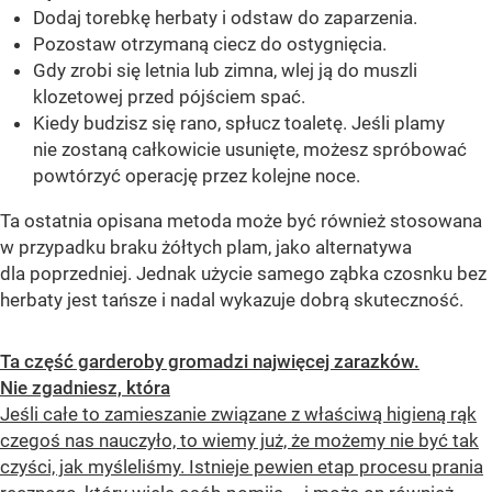
Dodaj torebkę herbaty i odstaw do zaparzenia.
Pozostaw otrzymaną ciecz do ostygnięcia.
Gdy zrobi się letnia lub zimna, wlej ją do muszli
klozetowej przed pójściem spać.
Kiedy budzisz się rano, spłucz toaletę. Jeśli plamy
nie zostaną całkowicie usunięte, możesz spróbować
powtórzyć operację przez kolejne noce.
Ta ostatnia opisana metoda może być również stosowana
w przypadku braku żółtych plam, jako alternatywa
dla poprzedniej. Jednak użycie samego ząbka czosnku bez
herbaty jest tańsze i nadal wykazuje dobrą skuteczność.
Ta część garderoby gromadzi najwięcej zarazków.
Nie zgadniesz, która
Jeśli całe to zamieszanie związane z właściwą higieną rąk
czegoś nas nauczyło, to wiemy już, że możemy nie być tak
czyści, jak myśleliśmy. Istnieje pewien etap procesu prania