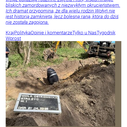
bliskich zamordowanych z niezwykłym okrucieństwem.
Ich dramat przypomina, że dla wielu rodzin Wołyń nie
jest historią zamkniętą, lecz bolesną raną, która do dziś
nie została zagojona.
Kraj
Polityka
Opinie i komentarze
Tylko u Nas
Tygodnik
Wprost