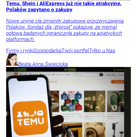
Temu, Shein i AliExpress już nie takie atrakcyjne.
Polaków zapytano o zakupy
Nowe unijne cła zmieniły zakupowe przyzwyczajenia
Polaków. Sondaż dla „Wprost” pokazuje, że niemal
połowa badanych ograniczyła zakupy na azjatyckich
platformach.
Firmy i rynki
Gospodarka
Twój portfel
Tylko u Nas
Beata Anna
Święcicka