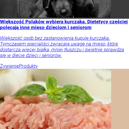
Większość Polaków wybiera kurczaka. Dietetycy częściej
polecają inne mięso dzieciom i seniorom
Większość osób bez zastanowienia kupuje kurczaka.
Tymczasem specjaliści zwracają uwagę na mięso, które
dostarcza więcej białka, mniej tłuszczu i świetnie sprawdza
się w diecie dzieci i seniorów.
Żywienie
Produkty