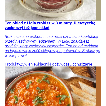
Ten obiad z Lidla zrobisz w 3 minuty. Dietetyczkę
zaskoczył też jego skład
Brak czasu na pichcenie nie musi oznaczać kapitulacji
przed niezdrowym jedzeniem. W Lidlu znajdziesz
produkt, który zachwycił ekspertkę. Ten obiad rozkłada
na łopatki większość sklepowych gotowców. Zrobisz go
w parę chwil.
Produkty
Żywienie
Składniki odżywcze
Odchudzanie