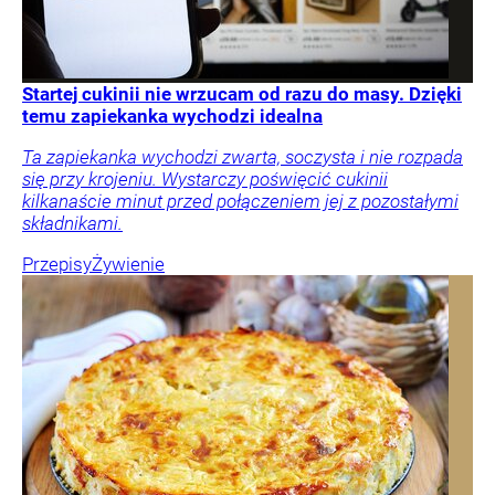
Startej cukinii nie wrzucam od razu do masy. Dzięki
temu zapiekanka wychodzi idealna
Ta zapiekanka wychodzi zwarta, soczysta i nie rozpada
się przy krojeniu. Wystarczy poświęcić cukinii
kilkanaście minut przed połączeniem jej z pozostałymi
składnikami.
Przepisy
Żywienie