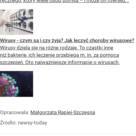
ręcznego, który wiele osób pomija – i może on również...
Wirusy - czym są i czy żyją? Jak leczyć choroby wirusowe?
Wirusy dzielą się na różne rodzaje. To cząstki inne
niż bakterie, ich leczenie przebiega m. in. za pomocą
szczepień. Oto najważniejsze informacje o wirusach.
Opracowała:
Małgorzata Rapiej-Szczęsna
Źródło:
newsy-today