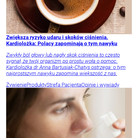
Zwiększa ryzyko udaru i skoków ciśnienia.
Kardiolożka: Polacy zapominają o tym nawyku
Zwykły ból głowy lub nagły skok ciśnienia to często
sygnał, że twój organizm po prostu woła o pomoc.
Kardiolożka dr Anna Bartusiak-Chatys ostrzega: o tym
najprostszym nawyku zapomina większość z nas.
Żywienie
Produkty
Strefa Pacjenta
Opinie i wywiady