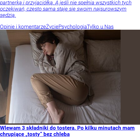
partnerką i przyjaciółką. A jeśli nie spełnia wszystkich tych
oczekiwań, często sama staje się swoim najsurowszym
sędzią.
Opinie i komentarze
Życie
Psychologia
Tylko u Nas
Wlewam 3 składniki do tostera. Po kilku minutach mam
chrupiące „tosty” bez chleba