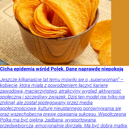
Cicha epidemia wśród Polek. Dane naprawdę niepokoją
Jeszcze kilkanaście lat temu mówiło się o „superwoman” –
kobiecie, która miała z powodzeniem łączyć karierę
zawodową, macierzyństwo, atrakcyjny wygląd, aktywność
społeczną i szczęśliwy związek. Dziś ten model nie tylko nie
zniknął, ale został spotęgowany przez media
społecznościowe, kulturę nieustannego porównywania się
oraz wszechobecną presję osiągania sukcesu. Współczesna
Polka ma być piękna, zadbana, wysportowana,
przedsiębiorcza, emocjonalnie dojrzała. Ma być dobrą matką,