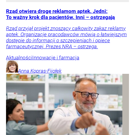
Rząd otwiera drogę reklamom aptek. Jedni:
To ważny krok dla pacjentów. Inni – ostrzegają
Rząd przyjął projekt znoszący całkowity zakaz reklamy
aptek. Organizacje pracodawców mówią o łatwiejszym
dostępie do informacji o szczepieniach i opiece
farmaceutycznej. Prezes NRA – ostrzega.
Aktualności
Innowacje i farmacja
Anna
Kopras-Fijołek