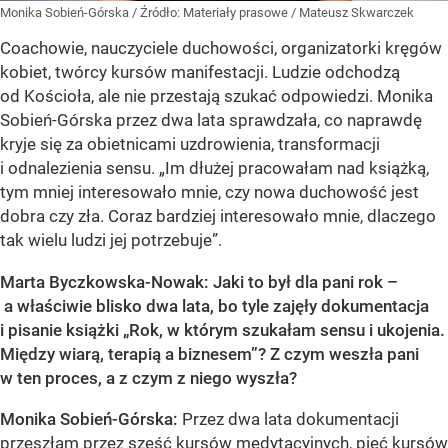
Monika Sobień-Górska
/ Źródło:
Materiały prasowe
/
Mateusz Skwarczek
Coachowie, nauczyciele duchowości, organizatorki kręgów
kobiet, twórcy kursów manifestacji. Ludzie odchodzą
od Kościoła, ale nie przestają szukać odpowiedzi. Monika
Sobień-Górska przez dwa lata sprawdzała, co naprawdę
kryje się za obietnicami uzdrowienia, transformacji
i odnalezienia sensu. „Im dłużej pracowałam nad książką,
tym mniej interesowało mnie, czy nowa duchowość jest
dobra czy zła. Coraz bardziej interesowało mnie, dlaczego
tak wielu ludzi jej potrzebuje”.
Marta Byczkowska-Nowak: Jaki to był dla pani rok –
a właściwie blisko dwa lata, bo tyle zajęły dokumentacja
i pisanie książki „Rok, w którym szukałam sensu i ukojenia.
Między wiarą, terapią a biznesem”? Z czym weszła pani
w ten proces, a z czym z niego wyszła?
Monika Sobień-Górska:
Przez dwa lata dokumentacji
przeszłam przez sześć kursów medytacyjnych, pięć kursów