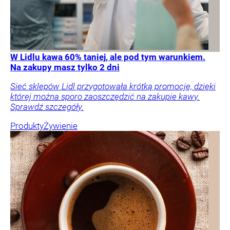
W Lidlu kawa 60% taniej, ale pod tym warunkiem.
Na zakupy masz tylko 2 dni
Sieć sklepów Lidl przygotowała krótką promocję, dzięki
której można sporo zaoszczędzić na zakupie kawy.
Sprawdź szczegóły.
Produkty
Żywienie