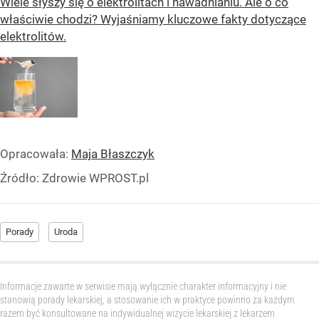
Wiele słyszy się o elektrolitach i nawadnianiu. Ale o co
właściwie chodzi? Wyjaśniamy kluczowe fakty dotyczące
elektrolitów.
Opracowała:
Maja Błaszczyk
Źródło:
Zdrowie WPROST.pl
Porady
Uroda
Informacje zawarte w serwisie mają wyłącznie charakter informacyjny i nie
stanowią porady lekarskiej, a stosowanie ich w praktyce powinno za każdym
razem być konsultowane na indywidualnej wizycie lekarskiej z lekarzem