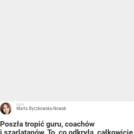
Autor:
Marta Byczkowska-Nowak
Poszła tropić guru, coachów
i szarlatanów. To, co odkryła, całkowicie