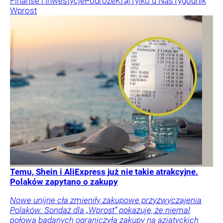
Finanse i inwestycje
Podróże
Kraj
Tylko u Nas
Tygodnik
Wprost
Temu, Shein i AliExpress już nie takie atrakcyjne.
Polaków zapytano o zakupy
Nowe unijne cła zmieniły zakupowe przyzwyczajenia
Polaków. Sondaż dla „Wprost” pokazuje, że niemal
połowa badanych ograniczyła zakupy na azjatyckich