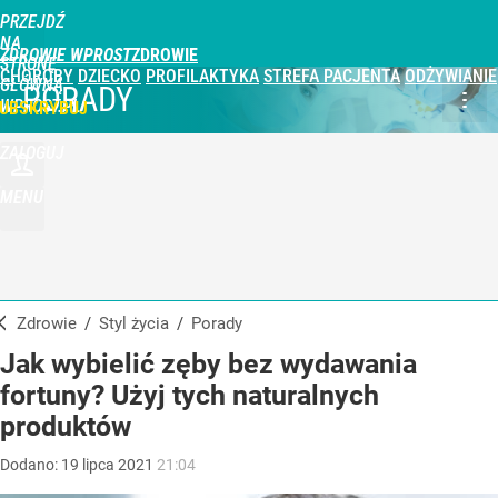
PRZEJDŹ
NA
ZDROWIE WPROST
STRONĘ
CHOROBY
DZIECKO
PROFILAKTYKA
STREFA PACJENTA
ODŻYWIANIE
GŁÓWNĄ
PORADY
WPROST.PL
UBSKRYBUJ
ZALOGUJ
MENU
Zdrowie
/
Styl życia
/
Porady
Jak wybielić zęby bez wydawania
fortuny? Użyj tych naturalnych
produktów
Dodano:
19
lipca
2021
21:04