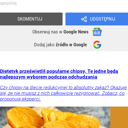
specjalistą.
SKOMENTUJ
UDOSTĘPNIJ
Obserwuj nas
w
Google News
Dodaj jako
źródło w Google
Dietetyk prześwietlił popularne chipsy. Te jedne będą
najlepszym wyborem podczas odchudzania
Czy chipsy na diecie redukcyjnej to absolutny zakaz? Okazuje
się, że nie musisz z nich całkowicie rezygnować. Zobacz, co
proponują eksperci.