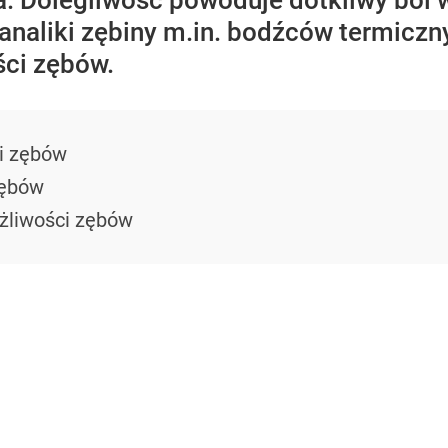
a. Dolegliwość powoduje dotkliwy ból
kanaliki zębiny m.in. bodźców termiczn
ści zębów.
i zębów
zębów
żliwości zębów