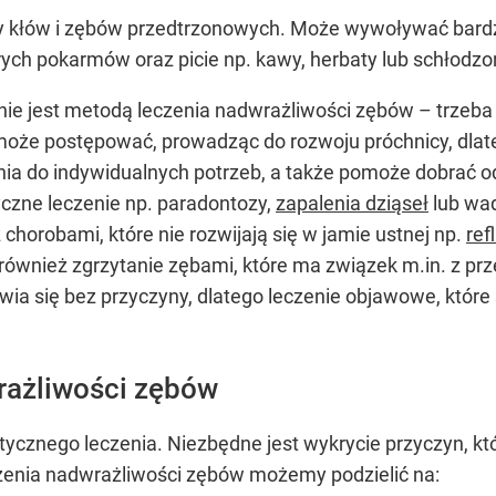
y kłów i zębów przedtrzonowych. Może wywoływać bardzo
ych pokarmów oraz picie np. kawy, herbaty lub schłodzo
nie jest metodą leczenia nadwrażliwości zębów – trzeba 
a może postępować, prowadząc do rozwoju próchnicy, dla
nia do indywidualnych potrzeb, a także pomoże dobrać 
yczne leczenie np. paradontozy,
zapalenia dziąseł
lub wad
horobami, które nie rozwijają się w jamie ustnej np.
re
również zgrzytanie zębami, które ma związek m.in. z pr
a się bez przyczyny, dlatego leczenie objawowe, które
rażliwości zębów
ycznego leczenia. Niezbędne jest wykrycie przyczyn, k
zenia nadwrażliwości zębów możemy podzielić na: