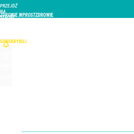
PRZEJDŹ
Udostępnij
0
Skomentuj
NA
ZDROWIE WPROST
STRONĘ
GŁÓWNĄ
CHOROBY
DZIECKO
PROFILAKTYKA
STREFA PACJENTA
ODŻYWIAN
WPROST.PL
SUBSKRYBUJ
ZALOGUJ
SZUKAJ
MENU