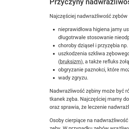
Przyczyny nadwrażliwo
Najczęściej nadwrażliwość zębów 
nieprawidłowa higiena jamy us
długotrwałe stosowanie nieod
choroby dziąseł i przyzębia np.
uszkodzenia szkliwa zębowego w
(
bruksizm
), a także refluks ż
obgryzanie paznokci, które m
wady zgryzu.
Nadwrażliwość zębiny może być r
tkanek zęba. Najczęściej mamy do 
oraz sprawia, że leczenie nadwra
Osoby cierpiące na nadwrażliwość
zęby. W przypadku zębów wrażliwy