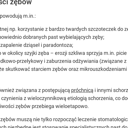
ści zębów
powodują m.in.:
tnej np. korzystanie z bardzo twardych szczoteczek do
powiednio dobranych past wybielających zęby;
 zapalenie dziąseł i paradontoza;
 okolicy szyjki zęba – erozji szkliwa sprzyja m.in. pi
ołądkowo-przełykowy i zaburzenia odżywiania (związane z
oże skutkować starciem zębów oraz mikrouszkodzeniami
ównież związana z postępującą
próchnicą
i innymi schorz
czynienia z wieloczynnikową etiologią schorzenia, co d
żliwości zębów przebiega wieloetapowo.
 zębów muszą nie tylko rozpocząć leczenie stomatologic
ch niezbędne jest stosowanie specjalistycznych past d