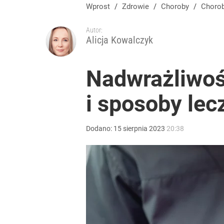
Wprost
/
Zdrowie
/
Choroby
/
Choro
Autor:
Alicja Kowalczyk
Nadwrażliwoś
i sposoby lec
Dodano:
15
sierpnia
2023
20:38